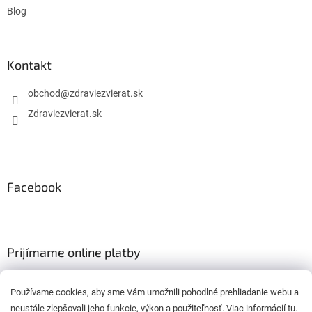
s
Blog
u
Kontakt
obchod
@
zdraviezvierat.sk
Zdraviezvierat.sk
Facebook
Prijímame online platby
Používame cookies, aby sme Vám umožnili pohodlné prehliadanie webu a
neustále zlepšovali jeho funkcie, výkon a použiteľnosť. Viac informácií
tu
.