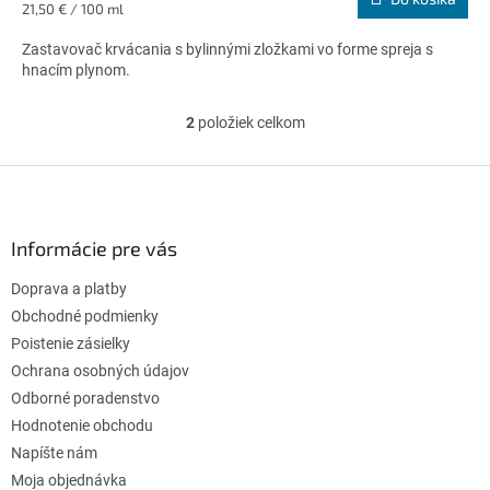
Jednotková
21,50 € / 100 ml
5,0
cena:
z
Zastavovač krvácania s bylinnými zložkami vo forme spreja s
5
hnacím plynom.
hviezdičiek.
2
položiek celkom
O
v
l
Z
á
á
d
p
a
ä
Informácie pre vás
c
t
i
Doprava a platby
i
e
p
e
Obchodné podmienky
r
Poistenie zásielky
v
Ochrana osobných údajov
k
Odborné poradenstvo
y
v
Hodnotenie obchodu
ý
Napíšte nám
p
Moja objednávka
i