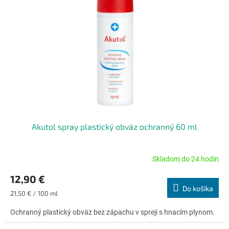
s
d
p
u
r
k
o
t
d
o
u
v
k
t
o
v
Akutol spray plastický obväz ochranný 60 ml
Skladom do 24 hodín
Priemerné
hodnotenie
12,90 €
produktu
Do košíka
je
Jednotková
21,50 € / 100 ml
5,0
cena:
z
Ochranný plastický obväz bez zápachu v spreji s hnacím plynom.
5
hviezdičiek.