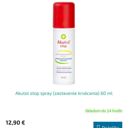
Akutol stop spray (zastavenie krvácania) 60 ml
Skladom do 24 hodín
Priemerné
hodnotenie
12,90 €
produktu
Do košíka
je