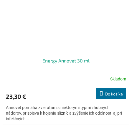
Energy Annovet 30 ml
Skladom
Priemerné
hodnotenie
produktu
Do košíka
23,30 €
je
4,6
Annovet pomáha zvieratám s niektorými typmi zhubných
z
nádorov, prispieva k hojeniu slizníc a zvýšenie ich odolnosti aj pri
5
infekčných...
hviezdičiek.