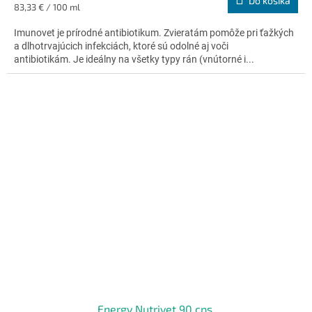
Do košíka
je
Jednotková
83,33 € / 100 ml
4,5
cena:
z
Imunovet je prírodné antibiotikum. Zvieratám pomôže pri ťažkých
5
a dlhotrvajúcich infekciách, ktoré sú odolné aj voči
hviezdičiek.
antibiotikám. Je ideálny na všetky typy rán (vnútorné i...
Energy Nutrivet 90 cps.