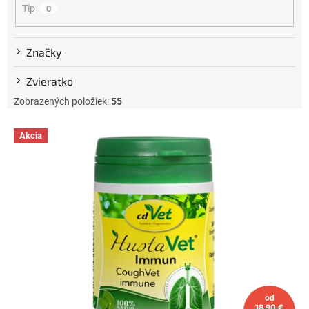
Tip
0
o
v
Značky
Zvieratko
Zobrazených položiek:
55
V
Akcia
ý
p
i
s
p
r
o
d
u
k
t
od
18,90 €