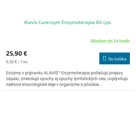
Alavis Curenzym Enzymoterapia 80 cps.
Skladom do 24 hodín
Priemerné
hodnotenie
25,90 €
produktu
Do košíka
je
Jednotková
0,32 € / 1 ks
4,9
cena:
z
Enzýmy v prípravku ALAVIS™ Enzymoterapia potlačujú prejavy
5
zápalu, zmenšujú opuchy aj opuchy lymfatických ciev, ovplyvňujú
hviezdičiek.
niektoré imunologické deje v organizme a pôsobia...