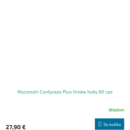
Myconutri Cordyceps Plus čínske huby 60 cps
Skladom
Priemerné
hodnotenie
produktu
Do košíka
27,90 €
je