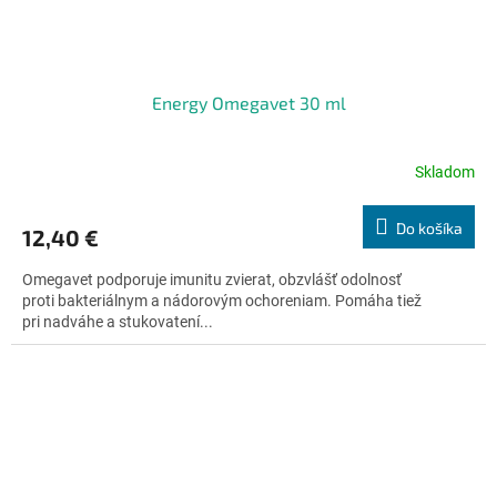
Energy Omegavet 30 ml
Skladom
Priemerné
hodnotenie
produktu
Do košíka
12,40 €
je
4,8
Omegavet podporuje imunitu zvierat, obzvlášť odolnosť
z
proti bakteriálnym a nádorovým ochoreniam. Pomáha tiež
5
pri nadváhe a stukovatení...
hviezdičiek.