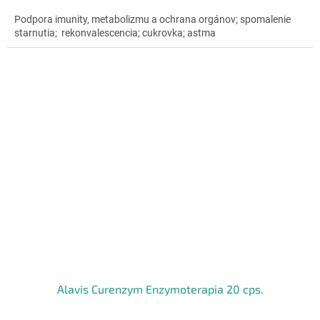
4,7
Podpora imunity, metabolizmu a ochrana orgánov; spomalenie
z
starnutia; rekonvalescencia; cukrovka; astma
5
hviezdičiek.
Alavis Curenzym Enzymoterapia 20 cps.