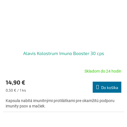
Alavis Kolostrum Imuno Booster 30 cps
Skladom do 24 hodín
Priemerné
hodnotenie
14,90 €
produktu
Do košíka
je
Jednotková
0,50 € / 1 ks
5,0
cena:
z
Kapsula nabitá imunitnými protilátkami pre okamžitú podporu
5
imunity psov a mačiek.
hviezdičiek.