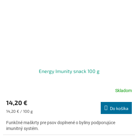
Energy Imunity snack 100 g
Skladom
Priemerné
hodnotenie
14,20 €
produktu
Do košíka
je
Jednotková
14,20 € / 100 g
5,0
cena:
z
Funkčné maškrty pre psov doplnené o byliny podporujúce
5
imunitný systém.
hviezdičiek.