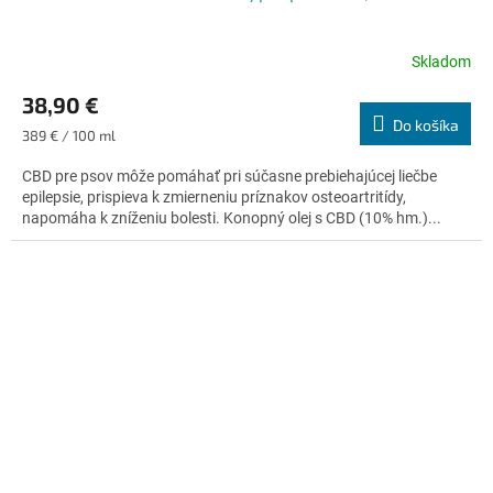
Skladom
Priemerné
hodnotenie
38,90 €
produktu
Do košíka
je
Jednotková
389 € / 100 ml
4,5
cena:
z
CBD pre psov môže pomáhať pri súčasne prebiehajúcej liečbe
5
epilepsie, prispieva k zmierneniu príznakov osteoartritídy,
hviezdičiek.
napomáha k zníženiu bolesti. Konopný olej s CBD (10% hm.)...