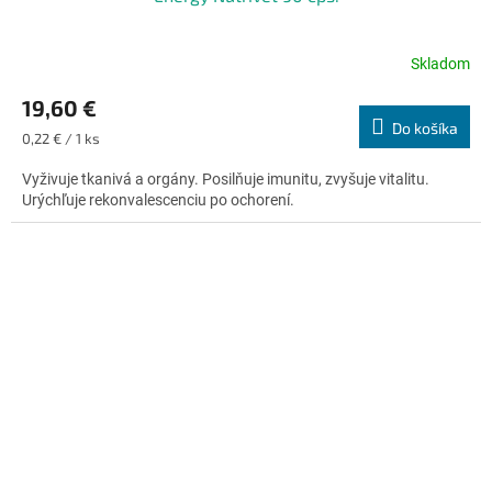
Skladom
Priemerné
hodnotenie
19,60 €
produktu
Do košíka
je
Jednotková
0,22 € / 1 ks
5,0
cena:
z
Vyživuje tkanivá a orgány. Posilňuje imunitu, zvyšuje vitalitu.
5
Urýchľuje rekonvalescenciu po ochorení.
hviezdičiek.