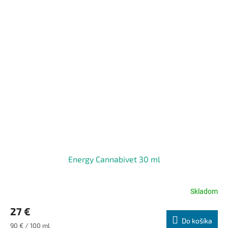
Energy Cannabivet 30 ml
Skladom
Priemerné
hodnotenie
27 €
produktu
Do košíka
je
Jednotková
90 € / 100 ml