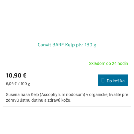
Canvit BARF Kelp plv. 180 g
Skladom do 24 hodín
Priemerné
hodnotenie
10,90 €
produktu
Do košíka
je
Jednotková
6,06 € / 100 g
4,6
cena:
z
Sušená riasa Kelp (Ascophyllum nodosum) v organickej kvalite pre
5
zdravú ústnu dutinu a zdravú kožu.
hviezdičiek.