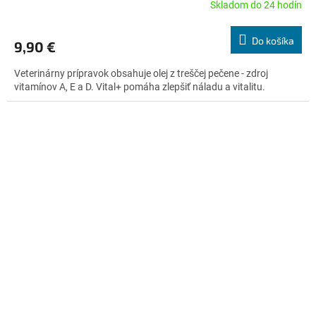
Skladom do 24 hodín
Priemerné
hodnotenie
produktu
Do košíka
9,90 €
je
4,7
Veterinárny prípravok obsahuje olej z treščej pečene - zdroj
z
vitamínov A, E a D. Vital+ pomáha zlepšiť náladu a vitalitu.
5
hviezdičiek.