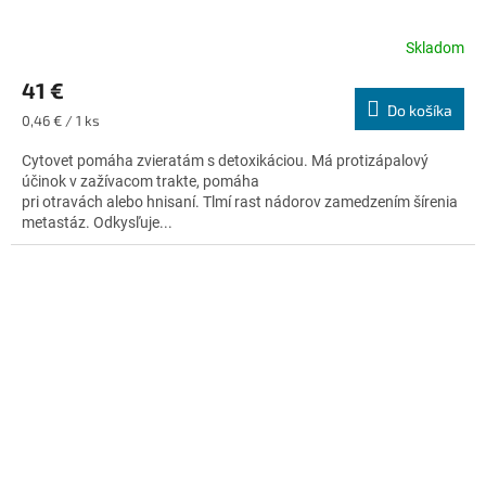
Skladom
Priemerné
hodnotenie
41 €
produktu
Do košíka
je
Jednotková
0,46 € / 1 ks
4,6
cena:
z
Cytovet pomáha zvieratám s detoxikáciou. Má protizápalový
5
účinok v zažívacom trakte, pomáha
hviezdičiek.
pri otravách alebo hnisaní. Tlmí rast nádorov zamedzením šírenia
metastáz. Odkysľuje...