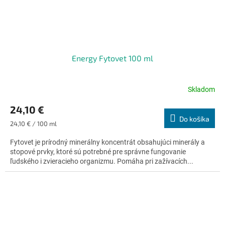
Energy Fytovet 100 ml
Skladom
Priemerné
hodnotenie
24,10 €
produktu
Do košíka
je
Jednotková
24,10 € / 100 ml
4,9
cena:
z
Fytovet je prírodný minerálny koncentrát obsahujúci minerály a
5
stopové prvky, ktoré sú potrebné pre správne fungovanie
hviezdičiek.
ľudského i zvieracieho organizmu. Pomáha pri zažívacích...