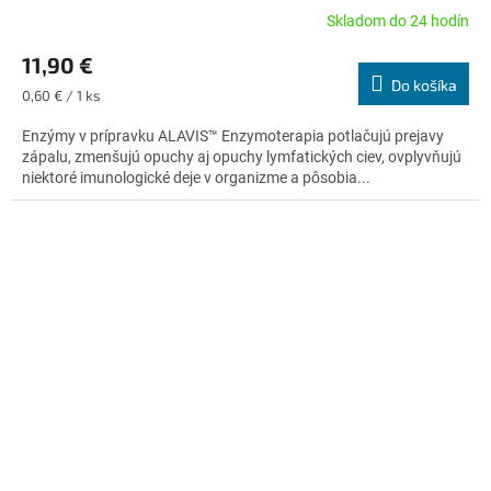
Skladom do 24 hodín
Priemerné
hodnotenie
11,90 €
produktu
Do košíka
je
Jednotková
0,60 € / 1 ks
4,7
cena:
z
Enzýmy v prípravku ALAVIS™ Enzymoterapia potlačujú prejavy
5
zápalu, zmenšujú opuchy aj opuchy lymfatických ciev, ovplyvňujú
hviezdičiek.
niektoré imunologické deje v organizme a pôsobia...