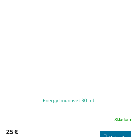
Energy Imunovet 30 ml
Skladom
Priemerné
hodnotenie
25 €
produktu