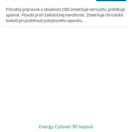
4,8
cena:
z
Prírodný prípravok s obsahom CBD zmierňuje nervozitu, prehlbuje
5
spánok. Pôsobí proti žalúdočnej nevoľnosti. Zmierňuje chronické
hviezdičiek.
bolesti pri postihnutí pohybového aparátu....
Energy Cytovet 90 kapsúl