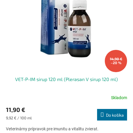
14,90 €
–20 %
VET-P-IM sirup 120 ml (Plerasan V sirup 120 ml)
Skladom
Priemerné
hodnotenie
11,90 €
produktu
Do košíka
je
Jednotková
9,92 € / 100 ml
4,6
cena:
z
Veterinárny prípravok pre imunitu a vitalitu zvierat.
5