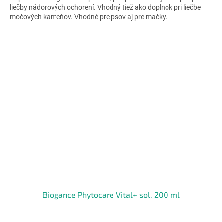
liečby nádorových ochorení. Vhodný tiež ako doplnok pri liečbe
5
močových kameňov. Vhodné pre psov aj pre mačky.
hviezdičiek.
Biogance Phytocare Vital+ sol. 200 ml