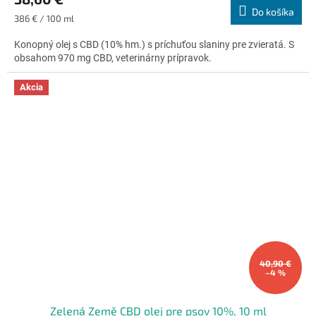
Do košíka
je
Jednotková
386 € / 100 ml
5,0
cena:
z
Konopný olej s CBD (10% hm.) s príchuťou slaniny pre zvieratá. S
5
obsahom 970 mg CBD, veterinárny prípravok.
hviezdičiek.
Akcia
40,90 €
–4 %
Zelená Země CBD olej pre psov 10%, 10 ml