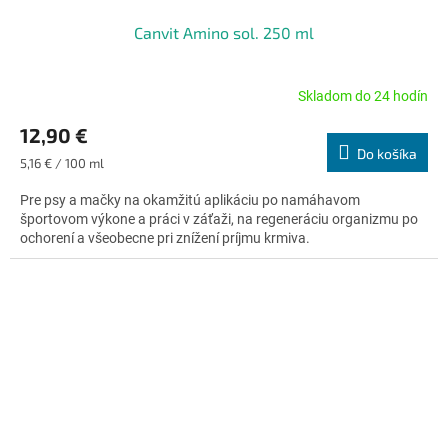
Canvit Amino sol. 250 ml
Skladom do 24 hodín
Priemerné
hodnotenie
12,90 €
produktu
Do košíka
je
Jednotková
5,16 € / 100 ml
5,0
cena:
z
Pre psy a mačky na okamžitú aplikáciu po namáhavom
5
športovom výkone a práci v záťaži, na regeneráciu organizmu po
hviezdičiek.
ochorení a všeobecne pri znížení príjmu krmiva.