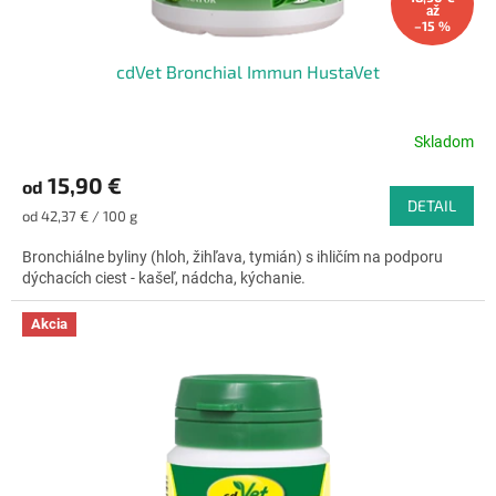
o
až
v
–15 %
cdVet Bronchial Immun HustaVet
Skladom
Priemerné
hodnotenie
15,90 €
od
produktu
DETAIL
je
Jednotková
od 42,37 € / 100 g
4,6
cena:
z
Bronchiálne byliny (hloh, žihľava, tymián) s ihličím na podporu
5
dýchacích ciest - kašeľ, nádcha, kýchanie.
hviezdičiek.
Akcia