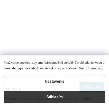
Canvit BARF Spirulina 180g
Používame cookies, aby sme Vám umožnili pohodlné prehliadanie webu a
neustále zlepšovali jeho funkcie, výkon a použiteľnosť. Viac informácií
tu
.
Skladom do 24 hodín
Priemerné
hodnotenie
Nastavenie
produktu
Do košíka
14,90 €
je
4,8
Súhlasím
Sušená Spirulina platensis pre podporu vitality a imunitných
z
funkcií.
5
hviezdičiek.