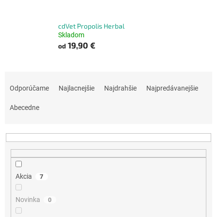
cdVet Propolis Herbal
Skladom
19,90 €
od
R
a
Odporúčame
Najlacnejšie
Najdrahšie
Najpredávanejšie
d
e
Abecedne
n
i
e
p
r
o
Akcia
7
d
u
Novinka
0
k
t