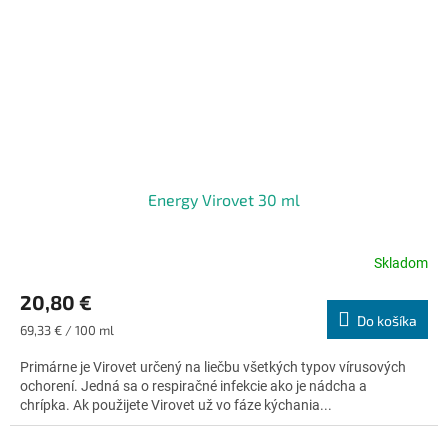
Energy Virovet 30 ml
Skladom
Priemerné
hodnotenie
20,80 €
produktu
Do košíka
je
Jednotková
69,33 € / 100 ml
4,7
cena:
z
Primárne je Virovet určený na liečbu všetkých typov vírusových
5
ochorení. Jedná sa o respiračné infekcie ako je nádcha a
hviezdičiek.
chrípka. Ak použijete Virovet už vo fáze kýchania...