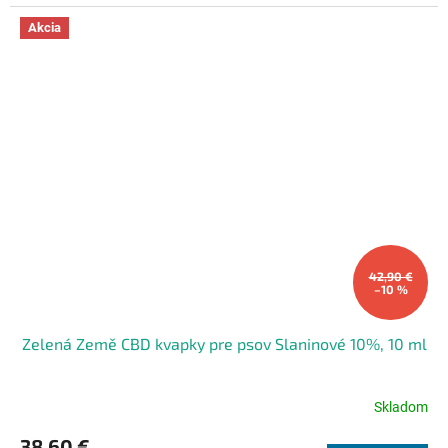
hviezdičiek.
Akcia
42,90 €
–10 %
Zelená Země CBD kvapky pre psov Slaninové 10%, 10 ml
Skladom
Priemerné
hodnotenie
38,60 €
produktu