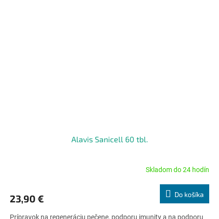
Alavis Sanicell 60 tbl.
Skladom do 24 hodín
Priemerné
hodnotenie
produktu
Do košíka
23,90 €
je
4,7
Prípravok na regeneráciu pečene, podporu imunity a na podporu
z