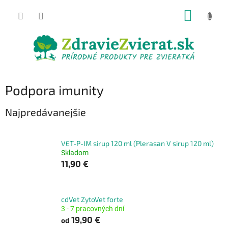
Prejsť
NÁKUP
na
obsah
KOŠÍK
Podpora imunity
Najpredávanejšie
VET-P-IM sirup 120 ml (Plerasan V sirup 120 ml)
Skladom
11,90 €
cdVet ZytoVet forte
3 - 7 pracovných dní
19,90 €
od