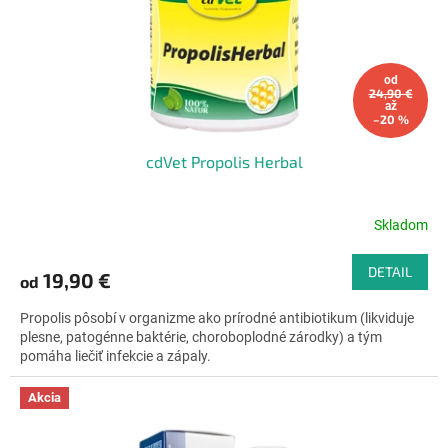
od
24,90 €
až
–20 %
cdVet Propolis Herbal
Skladom
Priemerné
hodnotenie
produktu
DETAIL
19,90 €
od
je
4,6
Propolis pôsobí v organizme ako prírodné antibiotikum (likviduje
z
plesne, patogénne baktérie, choroboplodné zárodky) a tým
5
pomáha liečiť infekcie a zápaly.
hviezdičiek.
Akcia