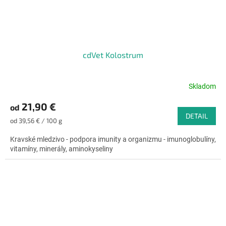
cdVet Kolostrum
Skladom
Priemerné
hodnotenie
21,90 €
od
produktu
DETAIL
je
Jednotková
od 39,56 € / 100 g
4,7
cena:
z
Kravské mledzivo - podpora imunity a organizmu - imunoglobulíny,
5
vitamíny, minerály, aminokyseliny
hviezdičiek.