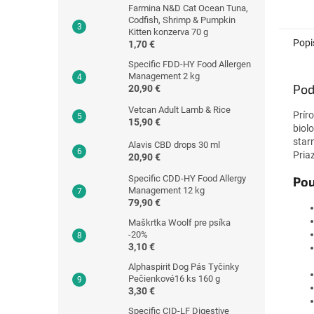
ktoré 
Farmina N&D Cat Ocean Tuna,
antibi
Codfish, Shrimp & Pumpkin
na vše
Kitten konzerva 70 g
i...
Popi
1,70 €
Specific FDD-HY Food Allergen
Management 2 kg
Pod
20,90 €
Vetcan Adult Lamb & Rice
Prír
15,90 €
biol
star
Alavis CBD drops 30 ml
Pria
20,90 €
Specific CDD-HY Food Allergy
Pou
Management 12 kg
79,90 €
Maškrtka Woolf pre psíka
-20%
3,10 €
Alphaspirit Dog Pás Tyčinky
Pečienkové16 ks 160 g
3,30 €
Specific CID-LF Digestive