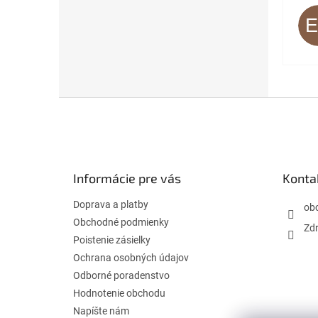
Z
á
p
ä
t
Informácie pre vás
Konta
i
e
Doprava a platby
ob
Obchodné podmienky
Zdr
Poistenie zásielky
Ochrana osobných údajov
Odborné poradenstvo
Hodnotenie obchodu
Napíšte nám