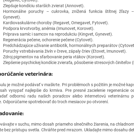
(Regavet, Cytovet).
Zlepšuje kondíciu starších zvierat (Annovet).
Hormonálne poruchy – cukrovka, znížená funkcia štítnej žľazy –
Gynevet).
Kardiovaskulárne choroby (Regavet, Omegavet, Fytovet).
Podpora krvotvorby, anémia (Imunovet, Korovet).
Príprava samíc i samcov na reprodukciu (Kingvet, Gynevet).
Regenerácia pečene, ochorenie pečene (Cytovet).
Predchádzajúce užívanie antibiotík, hormonálnych preparátov (Cytovet
Poruchy vstrebávania živín v čreve, zápaly čriev (Etovet, Imunovet).
Zdroj pigmentov na sfarbovanie peria vtákov (Korovet).
Zlepšenie psychickej kondície zvieraťa, pôsobenie stresových činiteľov (
orúčanie veterinára:
ulu je možné podávať v maškrte. Pri problémoch s požitím je možné kaps
sah vysypať najlepšie do krmiva. Pre presné zacielenie regenerácie
adať odbornú radu našich poradcov alebo internetovú veterinárnu 
. Odporúčame spotrebovať do troch mesiacov po otvorení.
adovanie:
vávajte v suchu, mimo dosah priameho slnečného žiarenia, na chladn
te bez prístupu svetla. Chráňte pred mrazom. Ukladajte mimo dosahu det