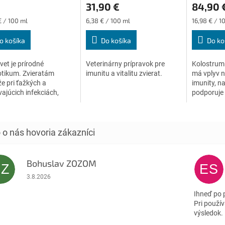
31,90 €
84,90 
ktu
produktu
produktu
je
je
ková
Jednotková
Jednotková
€ / 100 ml
6,38 € / 100 ml
16,98 € / 1
4,6
5,0
cena:
cena:
z
z
o košíka
Do košíka
Do ko
5
5
ičiek.
hviezdičiek.
hviezdičiek
et je prírodné
Veterinárny prípravok pre
Kolostrum 
otikum. Zvieratám
imunitu a vitalitu zvierat.
má vplyv n
 pri ťažkých a
imunity, na
vajúcich infekciách,
podporuje 
sú odolné aj voči
zvierat (p
otikám. Je ideálny
ovce, krav
tky typy rán (vnútorné
vekových..
Bohuslav ZOZOM
BZ
ES
Hodnotenie obchodu je 5 z 5 hviezdičiek.
3.8.2026
Ihneď po 
Pri použív
výsledok.