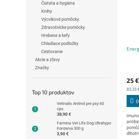
Čistota a hygiena
Knihy
Výcvikové pomôcky
Zdravotnícke pomôcky
Hrebene a kefy
Chladiace podložky
Energ
Cestovanie
Akcie a zľavy
Značky
Priem
hodno
25 €
produ
je
Jednot
83,33 
Top 10 produktov
4,5
cena:
z
D
Vetinalis Antinol pre psy 60
5
cps.
hviezd
38,90 €
Imunov
antibi
Farmina Vet Life Dog Ultrahypo
pomôže
Konzerva 300 g
dlhotr
3,90 €