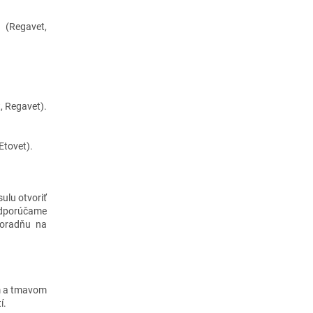
 (Regavet,
, Regavet).
Etovet).
ulu otvoriť
 odporúčame
poradňu na
om a tmavom
í.