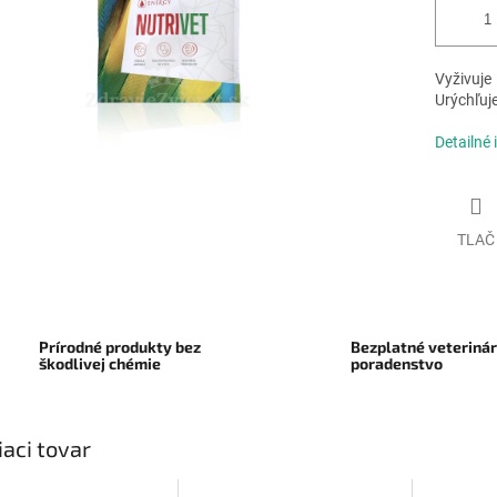
Vyživuje
Urýchľuj
Detailné 
TLAČ
Prírodné produkty bez
Bezplatné veteriná
škodlivej chémie
poradenstvo
iaci tovar