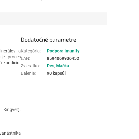
Dodatočné parametre
inerálov a
Kategória
:
Podpora imunity
ľuje proces
EAN
:
8594069936452
ú kondíciu.
Zvieratko
:
Pes
,
Mačka
Balenie
:
90 kapsúl
.
 Kingvet).
dvanástnika