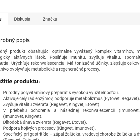
sú odolné aj voči
otikám. Je ideálny
tky typy rán (vnútorné
s
Diskusia
Značka
robný popis
odný produkt obsahujúci optimálne vyvážený komplex vitamínov, m
ogicky aktívnych látok. Posilňuje imunitu, zvyšuje vitalitu, spoma
nutia. Urýchľuje rekonvalescenciu. Má tonizačné účinky, zlepšuje celkov
znivo ovplyvňuje metabolické a regeneračné procesy.
žitie produktu:
Prírodný polyvitamínový preparát s vysokou využiteľnosťou.
Aktivuje celý rad enzýmov, podporuje metabolizmus (Fytovet, Regavet)
Zvyšuje vitalitu zvieraťa (Regavet, Kingvet, Etovet).
V priebehu ochorenia a následnej rekonvalescencii (Imunovet,
(Imunovet, Kingvet).
Dlhodobá únava zvieraťa (Regavet, Etovet).
Podpora hojivých procesov (Kingvet, Imunovet).
Špecifický pri gastritíde – zápal žalúdka, vredovej chorobe žalúdka a 