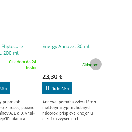
 Phytocare
Energy Annovet 30 ml
l. 200 ml
Ďalší
Skladom do 24
Skladom
Priemerné
produkt
hodín
e
hodnotenie
23,30 €
produktu
je
4,6
šíka
Do košíka
z
5
y prípravok
Annovet pomáha zvieratám s
.
hviezdičiek.
ej z treščej pečene -
niektorými typmi zhubných
ínov A, E a D. Vital+
nádorov, prispieva k hojeniu
pšiť náladu a
slizníc a zvýšenie ich
odolnosti aj pri infekčných...