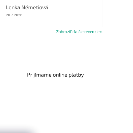
Lenka Németiová
Hodnotenie obchodu je 5 z 5 hviezdičiek.
20.7.2026
Zobraziť ďalšie recenzie
Prijímame online platby