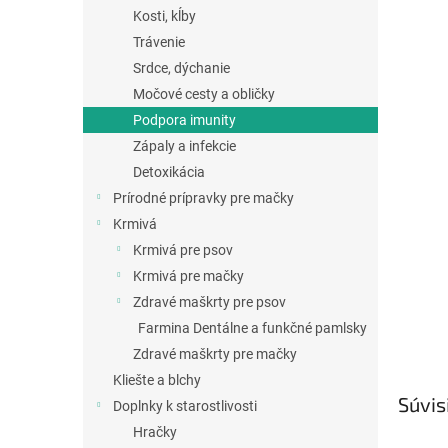
Kosti, kĺby
Trávenie
Srdce, dýchanie
Močové cesty a obličky
Podpora imunity
Zápaly a infekcie
Detoxikácia
Prírodné prípravky pre mačky
Krmivá
Krmivá pre psov
Krmivá pre mačky
Zdravé maškrty pre psov
Farmina Dentálne a funkčné pamlsky
Zdravé maškrty pre mačky
Kliešte a blchy
Súvis
Doplnky k starostlivosti
Hračky