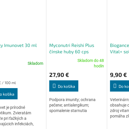
y Imunovet 30 ml
Myconutri Reishi Plus
Biogance
čínske huby 60 cps
Vital+ so
Skladom do 48
Skladom
erné
Priemerné
Priemerné
hodín
tenie
hodnotenie
hodnoteni
27,90 €
9,90 €
ktu
produktu
produktu
je
je
ková
€ / 100 ml
4,8
4,7
Do košíka
Do ko
z
z
o košíka
5
5
Podpora imunity; ochrana
Veterinárn
ičiek.
hviezdičiek.
hviezdičiek
pečene; antialergikum;
obsahuje ol
et je prírodné
spomalenie starnutia
zdroj vitam
otikum. Zvieratám
pomáha zle
 pri ťažkých a
vitalitu.
vajúcich infekciách,