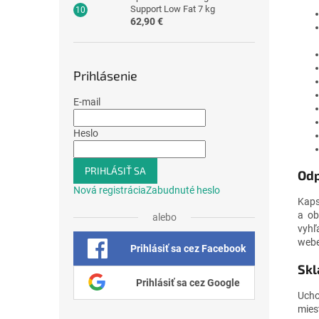
Support Low Fat 7 kg
62,90 €
Prihlásenie
E-mail
Heslo
PRIHLÁSIŤ SA
Odp
Nová registrácia
Zabudnuté heslo
Kaps
a ob
alebo
vyhľ
webe
Prihlásiť sa cez Facebook
Skl
Prihlásiť sa cez Google
Ucho
mies