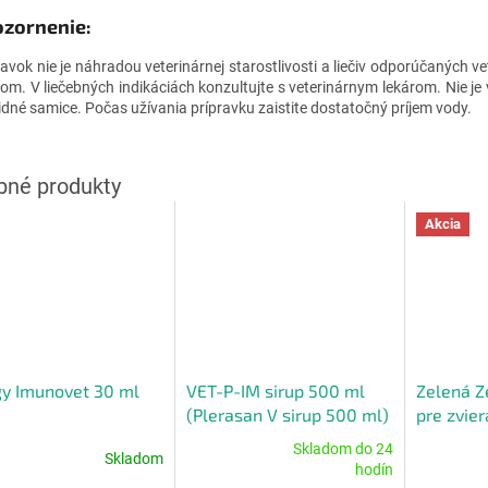
zornenie:
ravok nie je náhradou veterinárnej starostlivosti a liečiv odporúčaných v
rom. V liečebných indikáciách konzultujte s veterinárnym lekárom. Nie je
idné samice. Počas užívania prípravku zaistite dostatočný príjem vody.
Akcia
y Imunovet 30 ml
VET-P-IM sirup 500 ml
Zelená Z
(Plerasan V sirup 500 ml)
pre zvier
Skladom do 24
Skladom
erné
Priemerné
Priemerné
hodín
tenie
hodnotenie
hodnoteni