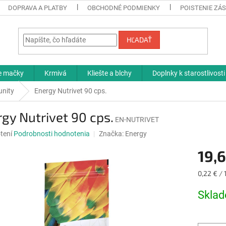
DOPRAVA A PLATBY
OBCHODNÉ PODMIENKY
POISTENIE ZÁS
HĽADAŤ
re mačky
Krmivá
Kliešte a blchy
Doplnky k starostlivosti
unity
Energy Nutrivet 90 cps.
gy Nutrivet 90 cps.
EN-NUTRIVET
né
tení
Podrobnosti hodnotenia
Značka:
Energy
nie
19,
u
Jednotk
0,22 € / 
cena:
Skla
iek.