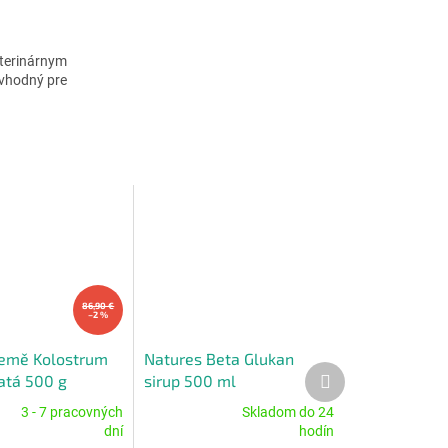
eterinárnym
 vhodný pre
86,90 €
–2 %
emě Kolostrum
Natures Beta Glukan
Ďalší
atá 500 g
sirup 500 ml
produkt
3 - 7 pracovných
Skladom do 24
Priemerné
dní
hodín
e
hodnotenie