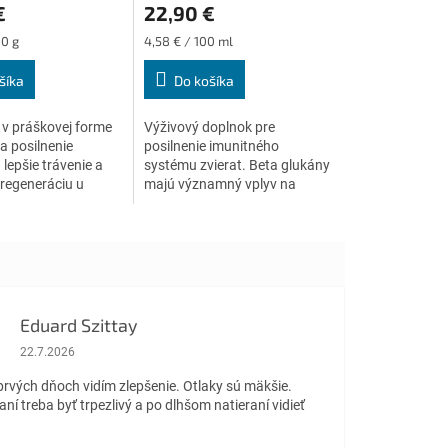
€
22,90 €
produktu
je
Jednotková
00 g
4,58 € / 100 ml
4,8
cena:
z
šíka
Do košíka
5
.
hviezdičiek.
v práškovej forme
Výživový doplnok pre
a posilnenie
posilnenie imunitného
 lepšie trávenie a
systému zvierat. Beta glukány
regeneráciu u
majú významný vplyv na
es, mačka, kôň, koza,
funkčnosť imunitného
a a ďalšie) všetkých
systému, zlepšená imunita sa
.
potom prejavuje v lepšej
obrane...
Eduard Szittay
Hodnotenie obchodu je 5 z 5 hviezdičiek.
22.7.2026
prvých dňoch vidím zlepšenie. Otlaky sú mäkšie.
aní treba byť trpezlivý a po dlhšom natieraní vidieť