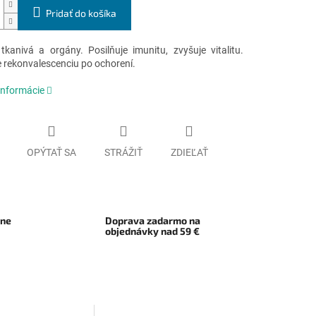
Pridať do košíka
 tkanivá a orgány. Posilňuje imunitu, zvyšuje vitalitu.
e rekonvalescenciu po ochorení.
informácie
OPÝTAŤ SA
STRÁŽIŤ
ZDIEĽAŤ
rne
Doprava zadarmo na
objednávky nad 59 €