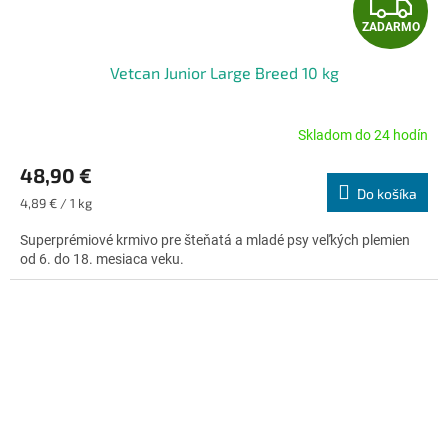
Z
ZADARMO
A
Vetcan Junior Large Breed 10 kg
D
A
Skladom do 24 hodín
Priemerné
hodnotenie
R
48,90 €
produktu
Do košíka
je
Jednotková
M
4,89 € / 1 kg
4,9
cena:
z
Superprémiové krmivo pre šteňatá a mladé psy veľkých plemien
O
5
od 6. do 18. mesiaca veku.
hviezdičiek.