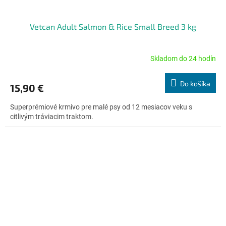
Vetcan Adult Salmon & Rice Small Breed 3 kg
Skladom do 24 hodín
Priemerné
hodnotenie
produktu
Do košíka
15,90 €
je
4,7
Superprémiové krmivo pre malé psy od 12 mesiacov veku s
z
citlivým tráviacim traktom.
5
hviezdičiek.