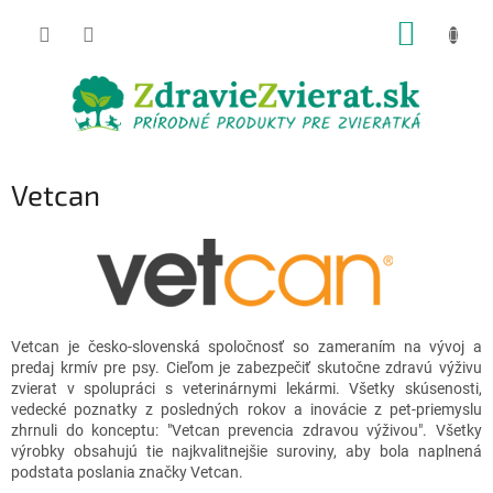
Prejsť
NÁKUP
na
obsah
KOŠÍK
Vetcan
Vetcan je česko-slovenská spoločnosť so zameraním na vývoj a
predaj krmív pre psy. Cieľom je zabezpečiť skutočne zdravú výživu
zvierat v spolupráci s veterinárnymi lekármi. Všetky skúsenosti,
vedecké poznatky z posledných rokov a inovácie z pet-priemyslu
zhrnuli do konceptu: "Vetcan prevencia zdravou výživou". Všetky
výrobky obsahujú tie najkvalitnejšie suroviny, aby bola naplnená
podstata poslania značky Vetcan.