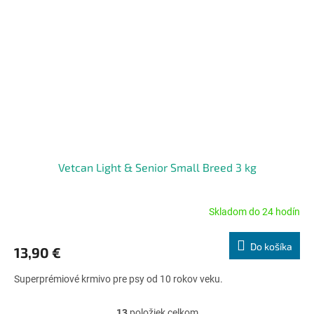
Vetcan Light & Senior Small Breed 3 kg
Skladom do 24 hodín
Priemerné
hodnotenie
produktu
Do košíka
13,90 €
je
4,7
Superprémiové krmivo pre psy od 10 rokov veku.
z
5
hviezdičiek.
13
položiek celkom