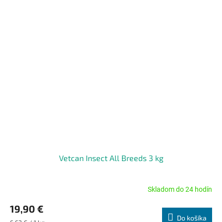
Vetcan Insect All Breeds 3 kg
Skladom do 24 hodín
Priemerné
hodnotenie
19,90 €
produktu
Do košíka
je