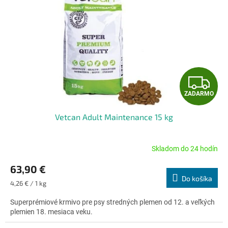
Z
ZADARMO
A
Vetcan Adult Maintenance 15 kg
D
A
Skladom do 24 hodín
Priemerné
hodnotenie
R
63,90 €
produktu
Do košíka
je
Jednotková
M
4,26 € / 1 kg
4,8
cena:
z
Superprémiové krmivo pre psy stredných plemen od 12. a veľkých
O
5
plemien 18. mesiaca veku.
hviezdičiek.