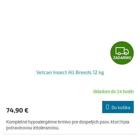
Z
ZADARMO
A
Vetcan Insect All Breeds 12 kg
D
A
Skladom do 24 hodín
Priemerné
hodnotenie
R
produktu
Do košíka
74,90 €
je
M
5,0
Kompletné hypoalergénne krmivo pre dospelých psov, ktorí trpia
z
O
potravinovou intoleranciou.
5
hviezdičiek.