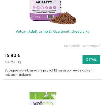
Vetcan Adult Lamb & Rice Small Breed 3 kg
Momentálne nedostupné
Priemerné
hodnotenie
15,90 €
produktu
DETAIL
je
Jednotková
5,30 € / 1 kg
4,6
cena:
z
Superprémiové krmivo pre psy od 12 mesiacov veku s citlivým
5
tráviacim traktom.
hviezdičiek.