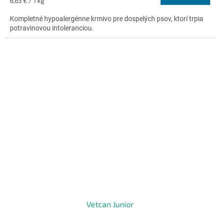
Jednotková
6,63 € / 1 kg
5,0
cena:
z
Kompletné hypoalergénne krmivo pre dospelých psov, ktorí trpia
5
potravinovou intoleranciou.
hviezdičiek.
Vetcan Junior