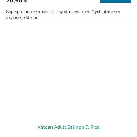
je
M
4,7
Superprémiové krmivo pre psy stredných a veľkých plemien v
z
O
zvýšenej aktivite.
5
hviezdičiek.
Vetcan Adult Salmon & Rice