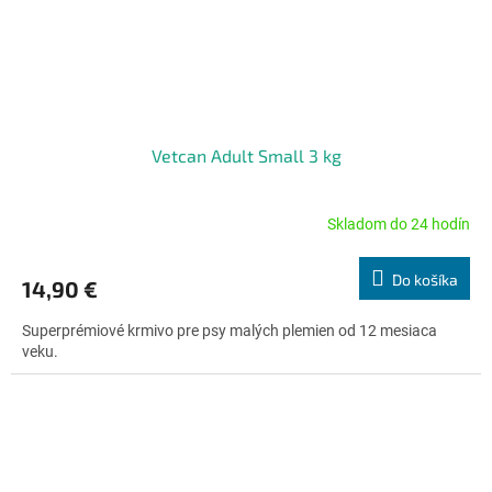
Vetcan Adult Small 3 kg
Skladom do 24 hodín
Priemerné
hodnotenie
produktu
Do košíka
14,90 €
je
5,0
Superprémiové krmivo pre psy malých plemien od 12 mesiaca
z
veku.
5
hviezdičiek.