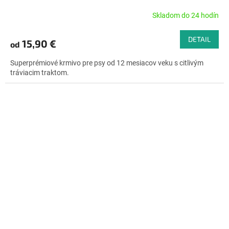
Skladom do 24 hodín
Priemerné
hodnotenie
produktu
DETAIL
15,90 €
od
je
4,8
Superprémiové krmivo pre psy od 12 mesiacov veku s citlivým
z
tráviacim traktom.
5
hviezdičiek.