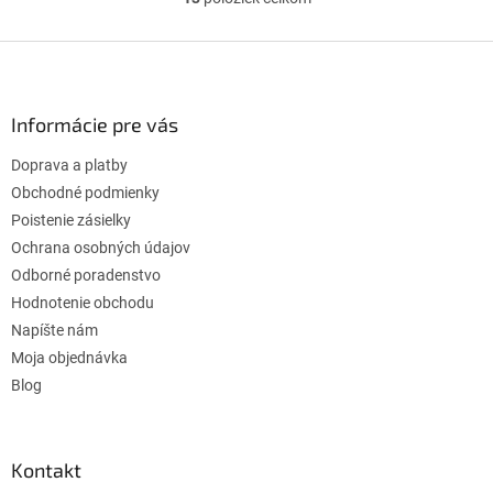
O
v
l
Z
á
á
d
p
a
ä
Informácie pre vás
c
t
i
Doprava a platby
i
e
p
e
Obchodné podmienky
r
Poistenie zásielky
v
Ochrana osobných údajov
k
Odborné poradenstvo
y
v
Hodnotenie obchodu
ý
Napíšte nám
p
Moja objednávka
i
s
Blog
u
Kontakt