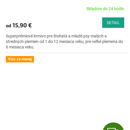
Skladom do 24 hodín
Priemerné
hodnotenie
produktu
DETAIL
15,90 €
od
je
4,7
Superprémiové krmivo pre šteňatá a mladé psy malých a
z
stredných plemien od 1 do 12 mesiaca veku, pre veľké plemená do
5
6 mesiaca veku.
hviezdičiek.
Viac za menej