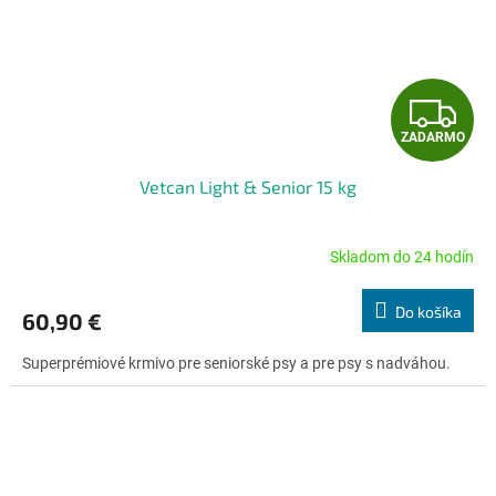
Z
ZADARMO
A
Vetcan Light & Senior 15 kg
D
A
Skladom do 24 hodín
Priemerné
hodnotenie
R
produktu
Do košíka
60,90 €
je
M
4,8
Superprémiové krmivo pre seniorské psy a pre psy s nadváhou.
z
O
5
hviezdičiek.