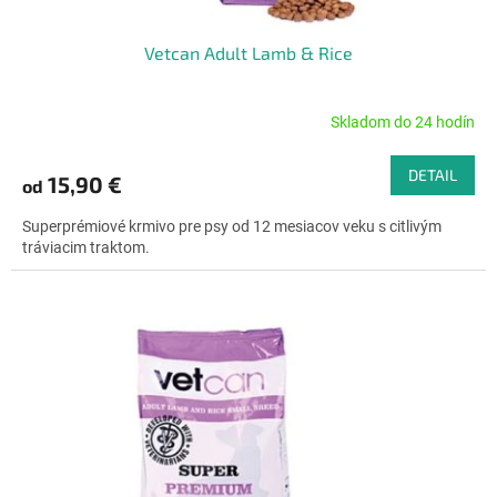
v
Vetcan Adult Lamb & Rice
Skladom do 24 hodín
Priemerné
hodnotenie
produktu
DETAIL
15,90 €
od
je
4,7
Superprémiové krmivo pre psy od 12 mesiacov veku s citlivým
z
tráviacim traktom.
5
hviezdičiek.