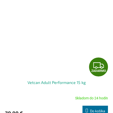
Z
ZADARMO
A
Vetcan Adult Performance 15 kg
D
A
Skladom do 24 hodín
Priemerné
hodnotenie
R
produktu
Do košíka
70,90 €