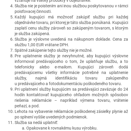
vzťahuje na všetky produkty v objednávke.
Služba nie je poistením ani inou službou poskytovanou v rámci
poisťovacej činnosti.
Každý kupujúci má možnosť zakúpiť službu pri každej
objednávke tovaru, pri ktorej je táto služba ponúkaná. Kupujúci
zaplatí cenu služby zároveň so zakúpeným tovarom, s ktorým
je služba zakúpená.
Služba je výslovne uvedená na nákupnom doklade. Cena za
službu 1,00 EUR vrátane DPH.
Spätné zakúpenie tejto služby nie je možné.
Pre uplatnenie služby je nevyhnutné, aby kupujúci výslovne
informoval predávajúceho o tom, že uplatňuje službu, a to
telefonicky alebo e-mailom. Kupujúci zároveň dodá
predávajúcemu všetky informácie potrebné na uplatnenie
služby, najmä identifikáciu tovaru zakúpeného
u predávajúceho a fotodokumentáciu poškodeného tovaru.
Pri uplatnení služby kupujúcim sa predávajúci zaväzuje do 24
hodín kontaktovať kupujúceho ohľadom možných spôsobov
riešenia reklamácie – napríklad výmena tovaru, vrátenie
peňazí, a pod.
Lehota na vybavenie reklamácie poškodenej zásielky plynie až
po splnení vyššie uvedených podmienok.
Služba sa nedá uplatniť:
Opakovane k rovnakému kusu výrobku.