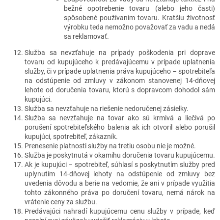
bežné opotrebenie tovaru (alebo jeho časti)
spôsobené používaním tovaru. Kratšiu životnosť
výrobku teda nemožno považovať za vadu a nedá
sa reklamovať.
Služba sa nevzťahuje na prípady poškodenia pri doprave
tovaru od kupujúceho k predávajúcemu v prípade uplatnenia
služby, či v prípade uplatnenia práva kupujúceho – spotrebiteľa
na odstúpenie od zmluvy v zákonom stanovenej 14-dňovej
lehote od doručenia tovaru, ktorú s dopravcom dohodol sám
kupujúci.
Služba sa nevzťahuje na riešenie nedoručenej zásielky.
Služba sa nevzťahuje na tovar ako sú krmivá a liečivá po
porušení spotrebiteľského balenia ak ich otvoril alebo porušil
kupujúci, spotrebiteľ, zákazník.
Prenesenie platnosti služby na tretiu osobu nie je možné.
Služba je poskytnutá v okamihu doručenia tovaru kupujúcemu.
Ak je kupujúci – spotrebiteľ, súhlasí s poskytnutím služby pred
uplynutím 14-dňovej lehoty na odstúpenie od zmluvy bez
uvedenia dôvodu a berie na vedomie, že ani v prípade využitia
tohto zákonného práva po doručení tovaru, nemá nárok na
vrátenie ceny za službu.
Predávajúci nahradí kupujúcemu cenu služby v prípade, keď