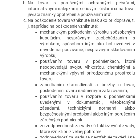
Na tovar s porušenými ochrannými pečaťami,
informatívnymi nálepkami, sériovými číslami či na tovar
javiaci známky opotrebenia používaním atď.
Na poškodenie tovaru vzniknuté inak ako pri doprave, t.
j. napríklad na poškodenie vzniknuté:
mechanickým poškodením výrobku spôsobeným
kupujúcim, nesprávnym zaobchádzaním s
výrobkom, spôsobom iným ako bol uvedený v
návode na používanie, nesprávnym skladovaním
výrobku,
používaním tovaru v podmienkach, ktoré
neodpovedajú svojou vlhkosťou, chemickými a
mechanickými vplyvmi prirodzenému prostrediu
tovaru,
zanedbaním starostlivosti a údržby o tovar,
poškodením tovaru nadmerným zaťažovaním,
používaním tovaru v rozpore s podmienkami
uvedenými v dokumentácii, všeobecnými
zásadami, technickými normami alebo
bezpečnostnými predpismi alebo iným porušením
záručných podmienok.
zo zodpovednosti za vady sú taktiež vyňaté vady,
ktoré vznikli pri živelnej pohrome.
zodpovednosť za vady sa nevzťahuje taktiež i na