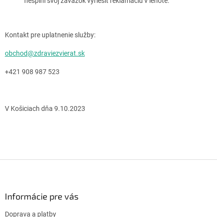
nesplní svoj záväzok vyriešiť reklamáciu v lehote.
Kontakt pre uplatnenie služby:
obchod@zdraviezvierat.sk
+421 908 987 523
V Košiciach dňa 9.10.2023
Z
á
p
ä
Informácie pre vás
t
Doprava a platby