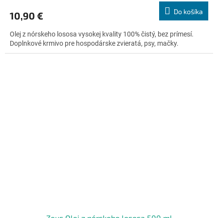
produktu
Do košíka
10,90 €
je
4,7
Olej z nórskeho lososa vysokej kvality 100% čistý, bez prímesí.
z
Doplnkové krmivo pre hospodárske zvieratá, psy, mačky.
5
hviezdičiek.
Zeus Olej z nórskeho lososa 500 ml