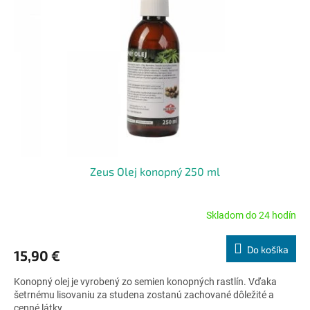
s
d
p
u
r
k
o
t
d
o
u
v
k
t
o
v
Zeus Olej konopný 250 ml
Skladom do 24 hodín
Priemerné
hodnotenie
produktu
Do košíka
15,90 €
je
5,0
Konopný olej je vyrobený zo semien konopných rastlín. Vďaka
z
šetrnému lisovaniu za studena zostanú zachované dôležité a
5
cenné látky.
hviezdičiek.