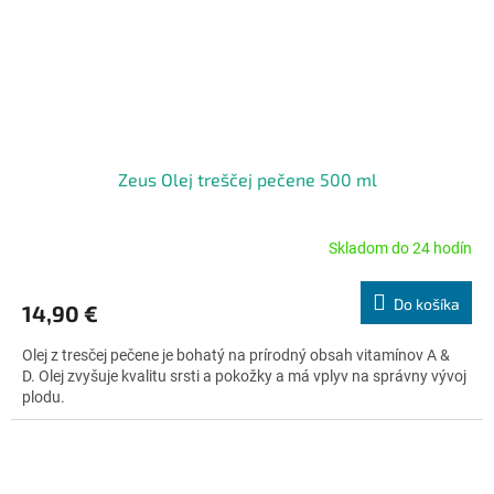
Zeus Olej treščej pečene 500 ml
Skladom do 24 hodín
Priemerné
hodnotenie
produktu
Do košíka
14,90 €
je
5,0
Olej z tresčej pečene je bohatý na prírodný obsah vitamínov A &
z
D. Olej zvyšuje kvalitu srsti a pokožky a má vplyv na správny vývoj
5
plodu.
hviezdičiek.