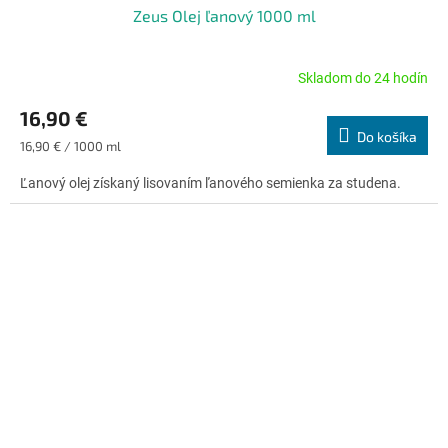
Zeus Olej ľanový 1000 ml
Skladom do 24 hodín
Priemerné
hodnotenie
16,90 €
produktu
Do košíka
je
Jednotková
16,90 € / 1000 ml
5,0
cena:
z
Ľanový olej získaný lisovaním ľanového semienka za studena.
5
hviezdičiek.