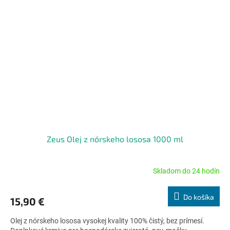
Zeus Olej z nórskeho lososa 1000 ml
Skladom do 24 hodín
Priemerné
hodnotenie
produktu
Do košíka
15,90 €
je
4,8
Olej z nórskeho lososa vysokej kvality 100% čistý, bez prímesí.
z