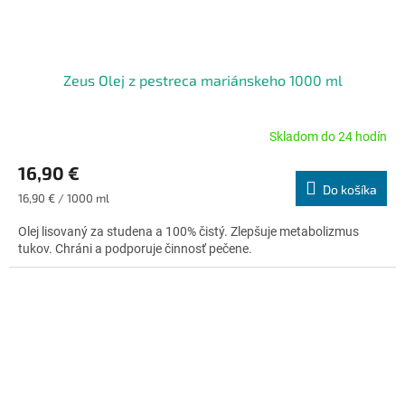
Zeus Olej z pestreca mariánskeho 1000 ml
Skladom do 24 hodín
Priemerné
hodnotenie
16,90 €
produktu
Do košíka
je
Jednotková
16,90 € / 1000 ml
4,9
cena:
z
Olej lisovaný za studena a 100% čistý. Zlepšuje metabolizmus
5
tukov. Chráni a podporuje činnosť pečene.
hviezdičiek.