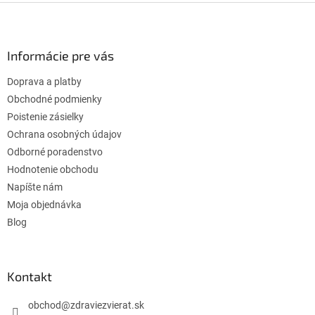
l
Z
á
á
d
p
a
ä
Informácie pre vás
c
t
i
Doprava a platby
i
e
p
e
Obchodné podmienky
r
Poistenie zásielky
v
Ochrana osobných údajov
k
Odborné poradenstvo
y
v
Hodnotenie obchodu
ý
Napíšte nám
p
Moja objednávka
i
s
Blog
u
Kontakt
obchod
@
zdraviezvierat.sk