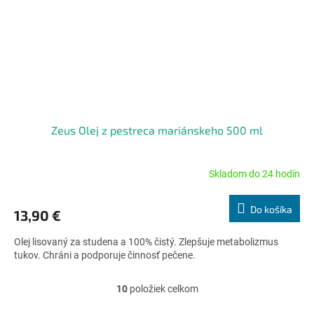
Zeus Olej z pestreca mariánskeho 500 ml
Skladom do 24 hodín
Priemerné
hodnotenie
produktu
Do košíka
13,90 €
je
5,0
Olej lisovaný za studena a 100% čistý. Zlepšuje metabolizmus
z
tukov. Chráni a podporuje činnosť pečene.
5
hviezdičiek.
10
položiek celkom
O
v