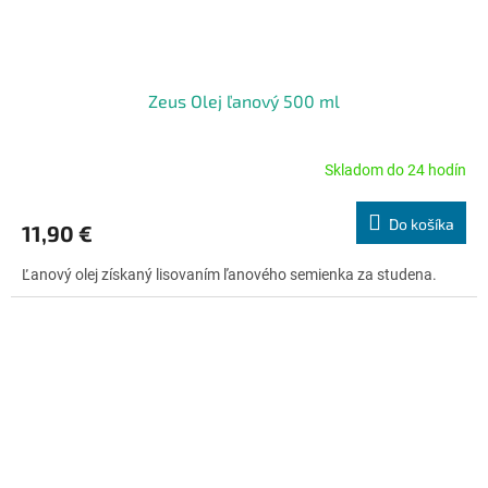
Zeus Olej ľanový 500 ml
Skladom do 24 hodín
Priemerné
hodnotenie
produktu
Do košíka
11,90 €
je
5,0
Ľanový olej získaný lisovaním ľanového semienka za studena.
z
5
hviezdičiek.