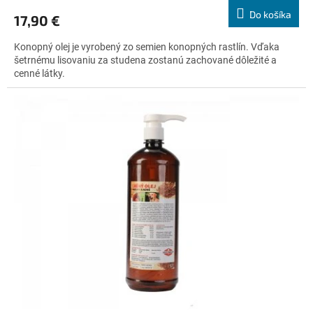
produktu
Do košíka
17,90 €
je
4,8
Konopný olej je vyrobený zo semien konopných rastlín. Vďaka
z
šetrnému lisovaniu za studena zostanú zachované dôležité a
5
cenné látky.
hviezdičiek.