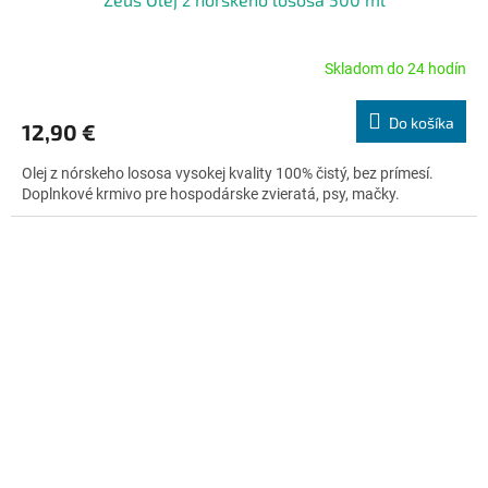
Skladom do 24 hodín
Priemerné
hodnotenie
produktu
Do košíka
12,90 €
je
5,0
Olej z nórskeho lososa vysokej kvality 100% čistý, bez prímesí.
z
Doplnkové krmivo pre hospodárske zvieratá, psy, mačky.
5
hviezdičiek.