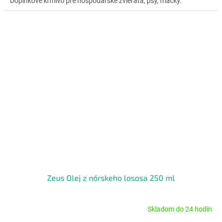
Doplnkové krmivo pre hospodárske zvieratá, psy, mačky.
5
hviezdičiek.
Zeus Olej z nórskeho lososa 250 ml
Skladom do 24 hodín
Priemerné
hodnotenie