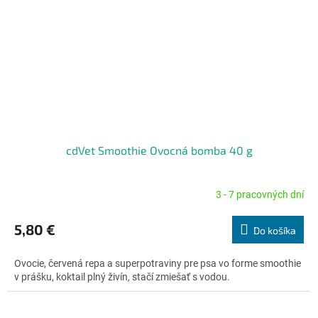
cdVet Smoothie Ovocná bomba 40 g
3 - 7 pracovných dní
Priemerné
hodnotenie
produktu
5,80 €
Do košíka
je
4,8
Ovocie, červená repa a superpotraviny pre psa vo forme smoothie
z
v prášku, koktail plný živín, stačí zmiešať s vodou.
5
hviezdičiek.