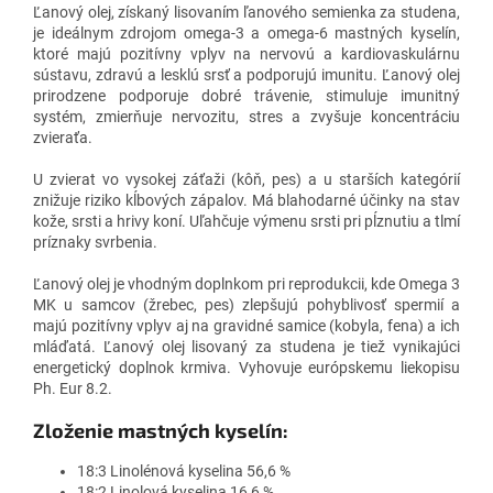
Ľanový olej, získaný lisovaním ľanového semienka za studena,
je ideálnym zdrojom omega-3 a omega-6 mastných kyselín,
ktoré majú pozitívny vplyv na nervovú a kardiovaskulárnu
sústavu, zdravú a lesklú srsť a podporujú imunitu. Ľanový olej
prirodzene podporuje dobré trávenie, stimuluje imunitný
systém, zmierňuje nervozitu, stres a zvyšuje koncentráciu
zvieraťa.
U zvierat vo vysokej záťaži (kôň, pes) a u starších kategórií
znižuje riziko kĺbových zápalov. Má blahodarné účinky na stav
kože, srsti a hrivy koní. Uľahčuje výmenu srsti pri pĺznutiu a tlmí
príznaky svrbenia.
Ľanový olej je vhodným doplnkom pri reprodukcii, kde Omega 3
MK u samcov (žrebec, pes) zlepšujú pohyblivosť spermií a
majú pozitívny vplyv aj na gravidné samice (kobyla, fena) a ich
mláďatá. Ľanový olej lisovaný za studena je tiež vynikajúci
energetický doplnok krmiva. Vyhovuje európskemu liekopisu
Ph. Eur 8.2.
Zloženie mastných kyselín:
18:3 Linolénová kyselina 56,6 %
18:2 Linolová kyselina 16,6 %