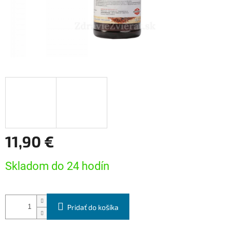
11,90 €
Jednotková
Skladom do 24 hodín
cena:
Pridať do košíka