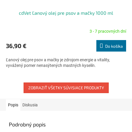
cdVet Ľanový olej pre psov a mačky 1000 ml
3 - 7 pracovných dní
Priemerné
hodnotenie
produktu
36,90 €
Do košíka
je
5,0
Ľanový olej pre psov a mačky je zdrojom energie a vitality,
z
vyvážený pomer nenasýtených mastných kyselín.
5
hviezdičiek.
ZOBRAZIŤ VŠETKY SÚVISIACE PRODUKTY
Popis
Diskusia
Podrobný popis