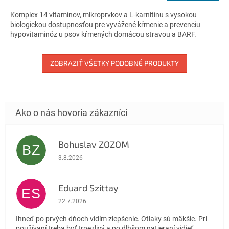
z
Komplex 14 vitamínov, mikroprvkov a L-karnitínu s vysokou
5
biologickou dostupnosťou pre vyvážené kŕmenie a prevenciu
hviezdičiek.
hypovitaminóz u psov kŕmených domácou stravou a BARF.
ZOBRAZIŤ VŠETKY PODOBNÉ PRODUKTY
Bohuslav ZOZOM
BZ
Hodnotenie obchodu je 5 z 5 hviezdičiek.
3.8.2026
Eduard Szittay
ES
Hodnotenie obchodu je 5 z 5 hviezdičiek.
22.7.2026
Ihneď po prvých dňoch vidím zlepšenie. Otlaky sú mäkšie. Pri
používaní treba byť trpezlivý a po dlhšom natieraní vidieť