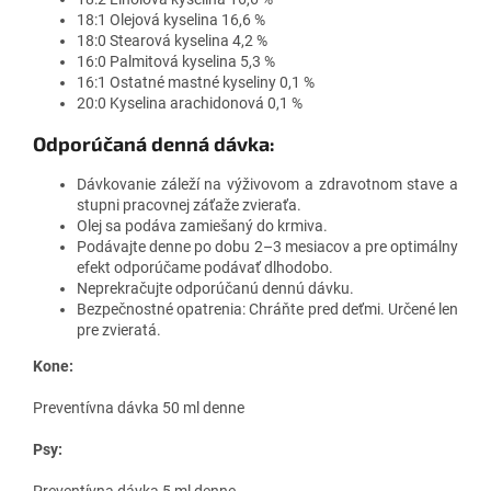
18:1 Olejová kyselina 16,6 %
18:0 Stearová kyselina 4,2 %
16:0 Palmitová kyselina 5,3 %
16:1 Ostatné mastné kyseliny 0,1 %
20:0 Kyselina arachidonová 0,1 %
Odporúčaná denná dávka:
Dávkovanie záleží na výživovom a zdravotnom stave a
stupni pracovnej záťaže zvieraťa.
Olej sa podáva zamiešaný do krmiva.
Podávajte denne po dobu 2–3 mesiacov a pre optimálny
efekt odporúčame podávať dlhodobo.
Neprekračujte odporúčanú dennú dávku.
Bezpečnostné opatrenia: Chráňte pred deťmi. Určené len
pre zvieratá.
Kone:
Preventívna dávka 50 ml denne
Psy:
Preventívna dávka 5 ml denne