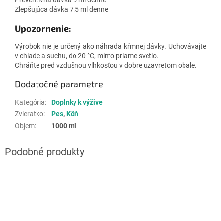
Zlepšujúca dávka 7,5 ml denne
Upozornenie:
Výrobok nie je určený ako náhrada kŕmnej dávky. Uchovávajte
v chlade a suchu, do 20 °C, mimo priame svetlo.
Chráňte pred vzdušnou vlhkosťou v dobre uzavretom obale.
Dodatočné parametre
Kategória
:
Doplnky k výžive
Zvieratko
:
Pes
,
Kôň
Objem
:
1000 ml