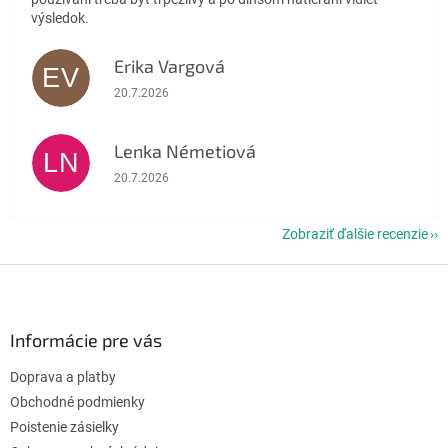
výsledok.
Erika Vargová
EV
Hodnotenie obchodu je 5 z 5 hviezdičiek.
20.7.2026
Lenka Németiová
LN
Hodnotenie obchodu je 5 z 5 hviezdičiek.
20.7.2026
Zobraziť ďalšie recenzie
Z
á
p
ä
Informácie pre vás
t
Doprava a platby
i
e
Obchodné podmienky
Poistenie zásielky