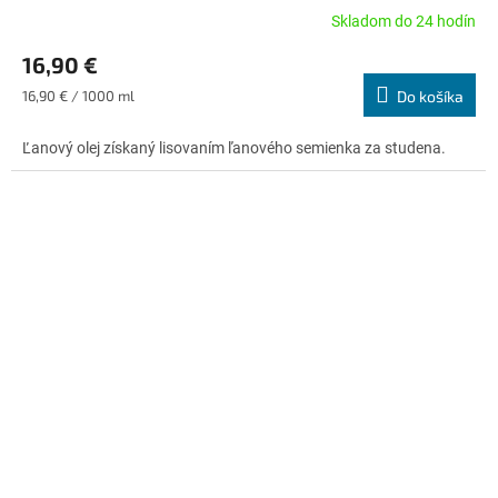
Skladom do 24 hodín
Priemerné
hodnotenie
16,90 €
produktu
je
Jednotková
16,90 € / 1000 ml
Do košíka
5,0
cena:
z
Ľanový olej získaný lisovaním ľanového semienka za studena.
5
hviezdičiek.