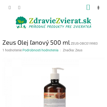
Prejsť
NÁKUP
na
obsah
KOŠÍK
Zeus Olej ľanový 500 ml
ZEUS-OBC019983
Priemerné
1 hodnotenie
Podrobnosti hodnotenia
Značka:
Zeus
hodnotenie
produktu
je
5,0
z
5
hviezdičiek.