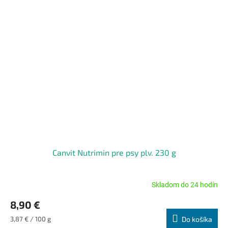
Canvit Nutrimin pre psy plv. 230 g
Skladom do 24 hodín
Priemerné
hodnotenie
8,90 €
produktu
je
Jednotková
3,87 € / 100 g
Do košíka
5,0
cena: