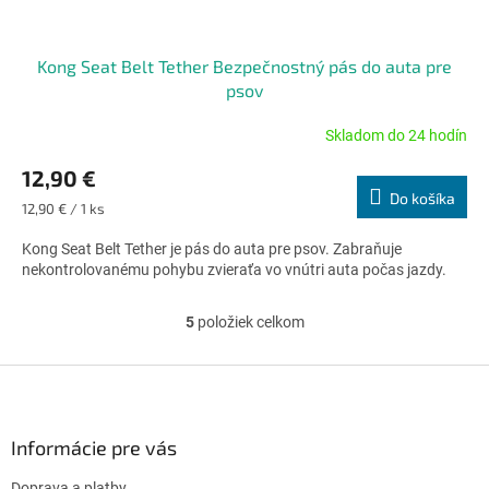
Kong Seat Belt Tether Bezpečnostný pás do auta pre
psov
Skladom do 24 hodín
Priemerné
hodnotenie
12,90 €
produktu
Do košíka
je
Jednotková
12,90 € / 1 ks
5,0
cena:
z
Kong Seat Belt Tether je pás do auta pre psov. Zabraňuje
5
nekontrolovanému pohybu zvieraťa vo vnútri auta počas jazdy.
hviezdičiek.
5
položiek celkom
O
v
l
Z
á
á
d
p
a
ä
Informácie pre vás
c
t
i
Doprava a platby