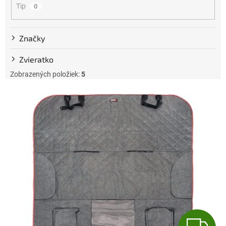
Tip
0
o
v
Značky
Zvieratko
Zobrazených položiek:
5
V
ý
p
i
s
p
r
o
d
u
k
t
Z