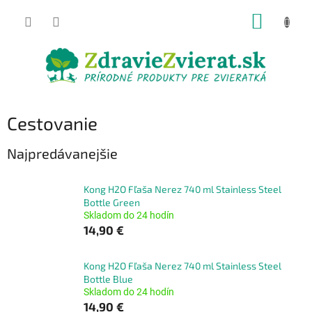
Prejsť
NÁKUP
na
obsah
KOŠÍK
Cestovanie
Najpredávanejšie
Kong H2O Fľaša Nerez 740 ml Stainless Steel
Bottle Green
Skladom do 24 hodín
14,90 €
Kong H2O Fľaša Nerez 740 ml Stainless Steel
Bottle Blue
Skladom do 24 hodín
14,90 €