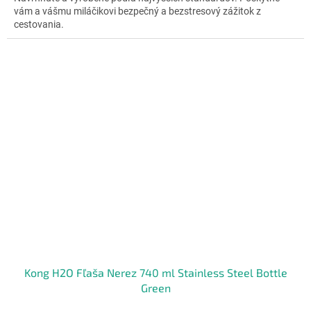
5
vám a vášmu miláčikovi bezpečný a bezstresový zážitok z
hviezdičiek.
cestovania.
Kong H2O Fľaša Nerez 740 ml Stainless Steel Bottle
Green