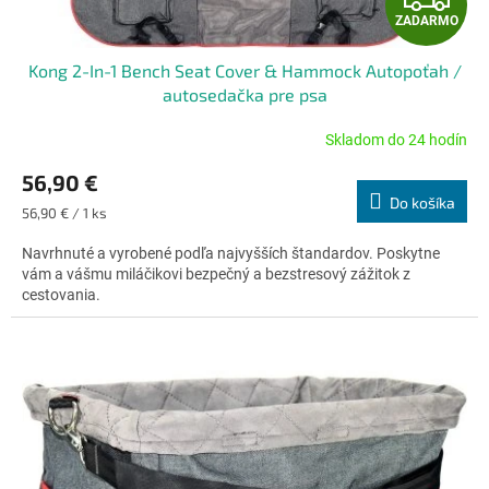
o
v
ZADARMO
A
Kong 2-In-1 Bench Seat Cover & Hammock Autopoťah /
D
autosedačka pre psa
A
Skladom do 24 hodín
Priemerné
hodnotenie
R
56,90 €
produktu
Do košíka
je
Jednotková
M
56,90 € / 1 ks
5,0
cena:
z
Navrhnuté a vyrobené podľa najvyšších štandardov. Poskytne
O
5
vám a vášmu miláčikovi bezpečný a bezstresový zážitok z
hviezdičiek.
cestovania.