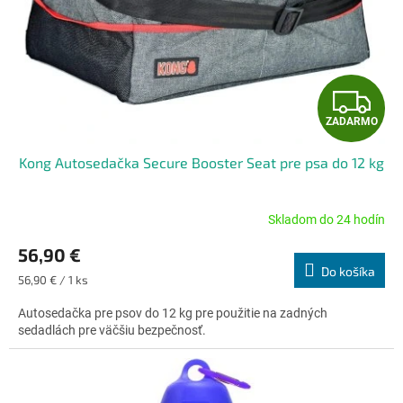
Z
ZADARMO
A
Kong Autosedačka Secure Booster Seat pre psa do 12 kg
D
A
Skladom do 24 hodín
Priemerné
hodnotenie
R
56,90 €
produktu
Do košíka
je
Jednotková
M
56,90 € / 1 ks
5,0
cena:
z
Autosedačka pre psov do 12 kg pre použitie na zadných
O
5
sedadlách pre väčšiu bezpečnosť.
hviezdičiek.