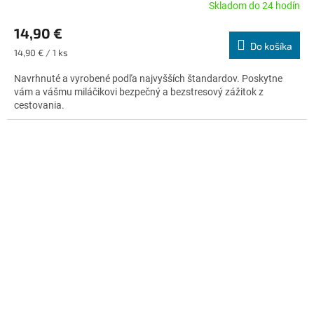
Skladom do 24 hodín
Priemerné
hodnotenie
14,90 €
produktu
Do košíka
je
Jednotková
14,90 € / 1 ks
4,7
cena:
z
Navrhnuté a vyrobené podľa najvyšších štandardov. Poskytne
5
vám a vášmu miláčikovi bezpečný a bezstresový zážitok z
hviezdičiek.
cestovania.