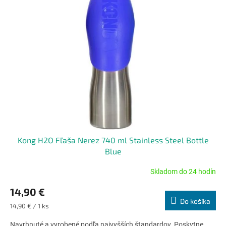
Kong H2O Fľaša Nerez 740 ml Stainless Steel Bottle
Blue
Skladom do 24 hodín
Priemerné
hodnotenie
14,90 €
produktu
Do košíka
je
Jednotková
14,90 € / 1 ks
5,0
cena:
z
Navrhnuté a vyrobené podľa najvyšších štandardov. Poskytne