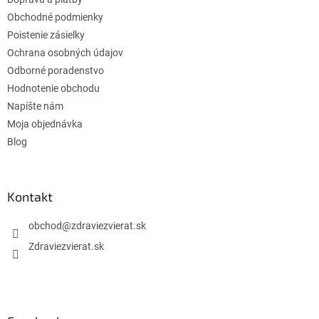
i
e
p
e
Obchodné podmienky
r
Poistenie zásielky
v
Ochrana osobných údajov
k
Odborné poradenstvo
y
v
Hodnotenie obchodu
ý
Napíšte nám
p
Moja objednávka
i
s
Blog
u
Kontakt
obchod
@
zdraviezvierat.sk
Zdraviezvierat.sk