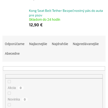
Kong Seat Belt Tether Bezpečnostný pás do auta
pre psov
Skladom do 24 hodín
12,90 €
R
a
Odporúčame
Najlacnejšie
Najdrahšie
Najpredávanejšie
d
e
Abecedne
n
i
e
p
r
o
Akcia
0
d
u
Novinka
0
k
t