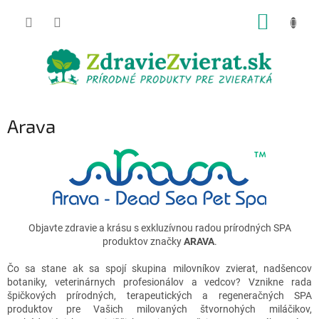
Prejsť
NÁKUP
na
obsah
KOŠÍK
Arava
Objavte zdravie a krásu s exkluzívnou radou prírodných SPA
produktov značky
ARAVA
.
Čo sa stane ak sa spojí skupina milovníkov zvierat, nadšencov
botaniky, veterinárnych profesionálov a vedcov? Vznikne rada
špičkových prírodných, terapeutických a regeneračných SPA
produktov pre Vašich milovaných štvornohých miláčikov,