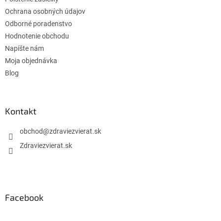
v
Ochrana osobných údajov
k
Odborné poradenstvo
y
v
Hodnotenie obchodu
ý
Napíšte nám
p
Moja objednávka
i
s
Blog
u
Kontakt
obchod
@
zdraviezvierat.sk
Zdraviezvierat.sk
Facebook