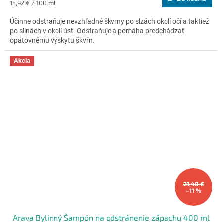
Jednotková
15,92 € / 100 ml
4,7
cena:
z
Účinne odstraňuje nevzhľadné škvrny po slzách okolí očí a taktiež
5
po slinách v okolí úst. Odstraňuje a pomáha predchádzať
hviezdičiek.
opätovnému výskytu škvŕn.
Akcia
21,40 €
–11 %
Arava Bylinný Šampón na odstránenie zápachu 400 ml