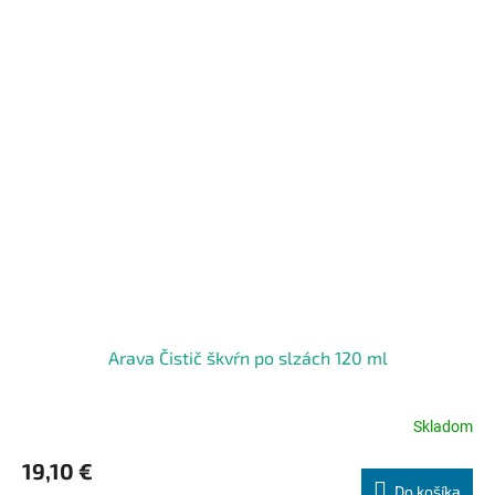
Arava Čistič škvŕn po slzách 120 ml
Skladom
Priemerné
hodnotenie
19,10 €
produktu
Do košíka
je