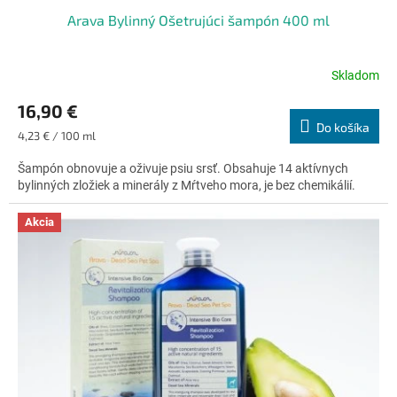
Arava Bylinný Ošetrujúci šampón 400 ml
Skladom
Priemerné
hodnotenie
16,90 €
produktu
Do košíka
je
Jednotková
4,23 € / 100 ml
4,8
cena:
z
Šampón obnovuje a oživuje psiu srsť. Obsahuje 14 aktívnych
5
bylinných zložiek a minerály z Mŕtveho mora, je bez chemikálií.
hviezdičiek.
Akcia