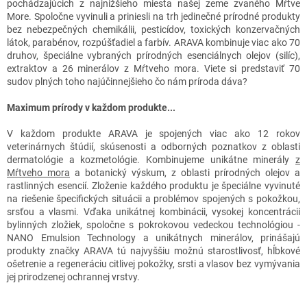
pochádzajúcich z najnižšieho miesta našej zeme zvaného Mŕtve
More. Spoločne vyvinuli a priniesli na trh jedinečné prírodné produkty
bez nebezpečných chemikálii, pesticídov, toxických konzervačných
látok, parabénov, rozpúšťadiel a farbív. ARAVA kombinuje viac ako 70
druhov, špeciálne vybraných prírodných esenciálnych olejov (silíc),
extraktov a 26 minerálov z Mŕtveho mora. Viete si predstaviť 70
sudov plných toho najúčinnejšieho čo nám príroda dáva?
Maximum prírody v každom produkte...
V každom produkte ARAVA je spojených viac ako 12 rokov
veterinárnych štúdií, skúsenosti a odborných poznatkov z oblasti
dermatológie a kozmetológie. Kombinujeme unikátne minerály
z
Mŕtveho mora
a botanický výskum, z oblasti prírodných olejov a
rastlinných esencií. Zloženie každého produktu je špeciálne vyvinuté
na riešenie špecifických situácii a problémov spojených s pokožkou,
srsťou a vlasmi. Vďaka unikátnej kombinácii, vysokej koncentrácii
bylinných zložiek, spoločne s pokrokovou vedeckou technológiou -
NANO Emulsion Technology a unikátnych minerálov, prinášajú
produkty značky ARAVA tú najvyššiu možnú starostlivosť, hĺbkové
ošetrenie a regeneráciu citlivej pokožky, srsti a vlasov bez vymývania
jej prirodzenej ochrannej vrstvy.