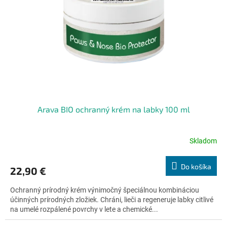
Arava BIO ochranný krém na labky 100 ml
Skladom
Priemerné
hodnotenie
produktu
Do košíka
22,90 €
je
4,6
Ochranný prírodný krém výnimočný špeciálnou kombináciou
z
účinných prírodných zložiek. Chráni, lieči a regeneruje labky citlivé
5
na umelé rozpálené povrchy v lete a chemické...
hviezdičiek.