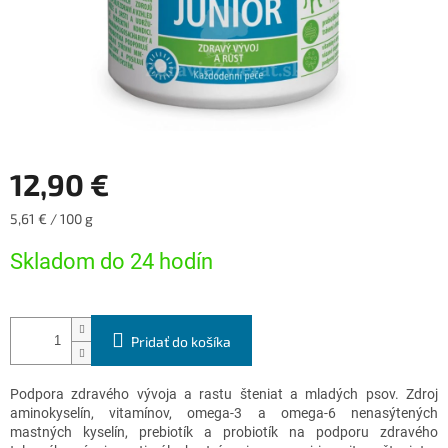
12,90 €
Jednotková
5,61 € / 100 g
cena:
Skladom do 24 hodín
Pridať do košíka
Podpora zdravého vývoja a rastu šteniat a mladých psov. Zdroj
aminokyselín, vitamínov, omega-3 a omega-6 nenasýtených
mastných kyselín, prebiotík a probiotík na podporu zdravého