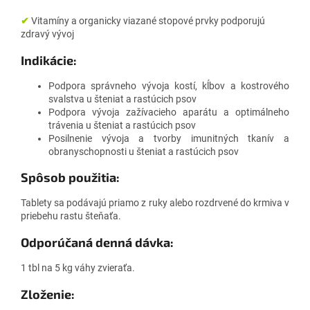
✔
Vitamíny a organicky viazané stopové prvky podporujú
zdravý vývoj
Indikácie:
Podpora správneho vývoja kostí, kĺbov a kostrového
svalstva u šteniat a rastúcich psov
Podpora vývoja zažívacieho aparátu a optimálneho
trávenia u šteniat a rastúcich psov
Posilnenie vývoja a tvorby imunitných tkanív a
obranyschopnosti u šteniat a rastúcich psov
Spôsob použitia:
Tablety sa podávajú priamo z ruky alebo rozdrvené do krmiva v
priebehu rastu šteňaťa.
Odporúčaná denná dávka:
1 tbl na 5 kg váhy zvieraťa.
Zloženie: