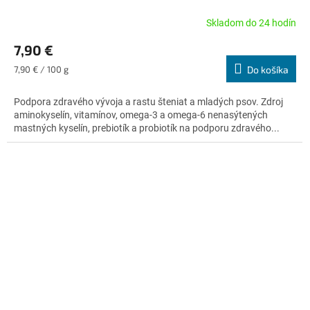
Skladom do 24 hodín
Priemerné
hodnotenie
7,90 €
produktu
je
Jednotková
7,90 € / 100 g
Do košíka
5,0
cena:
z
Podpora zdravého vývoja a rastu šteniat a mladých psov. Zdroj
5
aminokyselín, vitamínov, omega-3 a omega-6 nenasýtených
hviezdičiek.
mastných kyselín, prebiotík a probiotík na podporu zdravého...