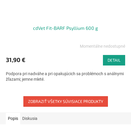
cdVet Fit-BARF Psyllium 600 g
Momentálne nedostupné
Priemerné
hodnotenie
produktu
31,90 €
DETAIL
je
4,7
Podpora pri nadváhe a pri opakujúcich sa problémoch s análnymi
z
žľazami; jemne mleté.
5
hviezdičiek.
ZOBRAZIŤ VŠETKY SÚVISIACE PRODUKTY
Popis
Diskusia