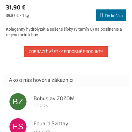
hodnotenie
31,90 €
produktu
je
Jednotková
39,87 € / 1 kg
Do košíka
4,7
cena:
z
Kolagénny hydrolyzát a sušené šípky (vitamín C) na posilnenie a
5
regeneráciu kĺbov.
hviezdičiek.
ZOBRAZIŤ VŠETKY PODOBNÉ PRODUKTY
Bohuslav ZOZOM
BZ
Hodnotenie obchodu je 5 z 5 hviezdičiek.
3.8.2026
Eduard Szittay
ES
Hodnotenie obchodu je 5 z 5 hviezdičiek.
22.7.2026