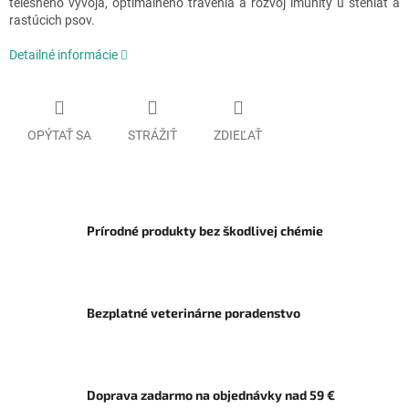
telesného vývoja, optimálneho trávenia a rozvoj imunity u šteniat a
rastúcich psov.
Detailné informácie
OPÝTAŤ SA
STRÁŽIŤ
ZDIEĽAŤ
Prírodné produkty bez škodlivej chémie
Bezplatné veterinárne poradenstvo
Doprava zadarmo na objednávky nad 59 €