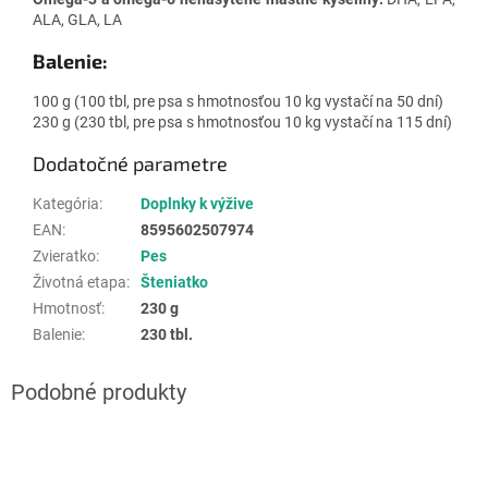
ALA, GLA, LA
Balenie:
100 g (100 tbl, pre psa s hmotnosťou 10 kg vystačí na 50 dní)
230 g (230 tbl, pre psa s hmotnosťou 10 kg vystačí na 115 dní)
Dodatočné parametre
Kategória
:
Doplnky k výžive
EAN
:
8595602507974
Zvieratko
:
Pes
Životná etapa
:
Šteniatko
Hmotnosť
:
230 g
Balenie
:
230 tbl.