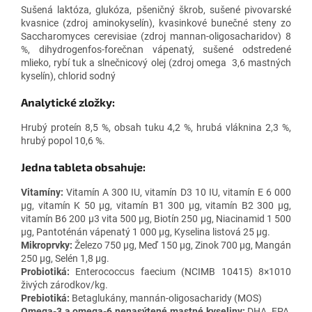
Sušená laktóza, glukóza, pšeničný škrob, sušené pivovarské
kvasnice (zdroj aminokyselín), kvasinkové bunečné steny zo
Saccharomyces cerevisiae (zdroj mannan-oligosacharidov) 8
%, dihydrogenfos-forečnan vápenatý, sušené odstredené
mlieko, rybí tuk a slnečnicový olej (zdroj omega 3,6 mastných
kyselín), chlorid sodný
Analytické zložky:
Hrubý proteín 8,5 %, obsah tuku 4,2 %, hrubá vláknina 2,3 %,
hrubý popol 10,6 %.
Jedna tableta obsahuje:
Vitamíny:
Vitamín A 300 IU, vitamín D3 10 IU, vitamín E 6 000
µg, vitamín K 50 µg, vitamín B1 300 µg, vitamín B2 300 µg,
vitamín B6 200 µ3 vita 500 µg, Biotín 250 µg, Niacinamid 1 500
µg, Pantoténán vápenatý 1 000 µg, Kyselina listová 25 µg.
Mikroprvky:
Železo 750 µg, Meď 150 µg, Zinok 700 µg, Mangán
250 µg, Selén 1,8 µg.
Probiotiká:
Enterococcus faecium (NCIMB 10415) 8×1010
živých zárodkov/kg.
Prebiotiká:
Betaglukány, mannán-oligosacharidy (MOS)
Omega-3 a omega-6 nenasýtené mastné kyseliny:
DHA, EPA,