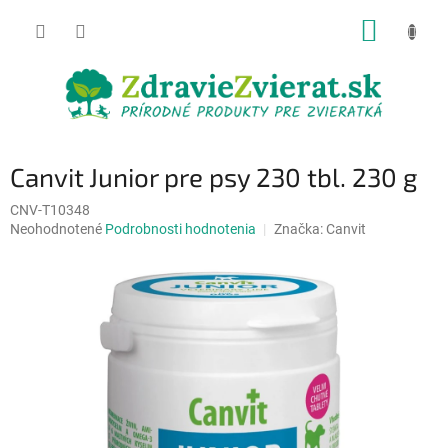
Prejsť
NÁKUP
na
obsah
KOŠÍK
Canvit Junior pre psy 230 tbl. 230 g
CNV-T10348
Priemerné
Neohodnotené
Podrobnosti hodnotenia
Značka:
Canvit
hodnotenie
produktu
je
0,0
z
5
hviezdičiek.