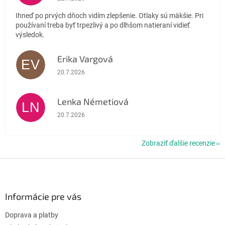
Ihneď po prvých dňoch vidím zlepšenie. Otlaky sú mäkšie. Pri
používaní treba byť trpezlivý a po dlhšom natieraní vidieť
výsledok.
Erika Vargová
EV
Hodnotenie obchodu je 5 z 5 hviezdičiek.
20.7.2026
Lenka Németiová
LN
Hodnotenie obchodu je 5 z 5 hviezdičiek.
20.7.2026
Zobraziť ďalšie recenzie
Z
á
p
ä
Informácie pre vás
t
Doprava a platby
i