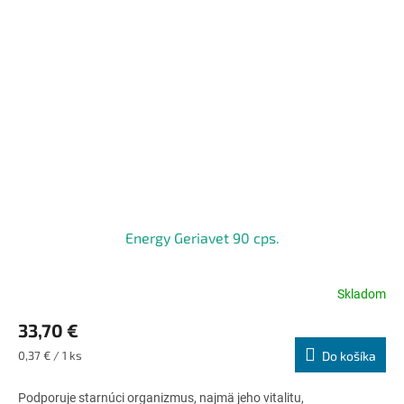
Energy Geriavet 90 cps.
Skladom
Priemerné
hodnotenie
33,70 €
produktu
je
Jednotková
0,37 € / 1 ks
Do košíka
5,0
cena:
z
Podporuje starnúci organizmus, najmä jeho vitalitu,
5