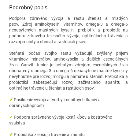
Podrobný popis
Podpora zdravého vývoja a rastu šteniat a mladých
psov. Zdroj aminokyselín, vitamínov, omega-3 a omega-6
nenasýtených mastných kyselín, prebiotík a probiotík na
podporu zdravého telesného vývoja, optimálneho trávenia a
rozvoj imunity u šteniat a rastúcich psov.
Šteňatá počas svojho rastu vyžadujú zvýšený príjem
vitamínov, minerálov, aminokyselín a ďalších esenciálnych
živín.
Canvit Junior je bohatým zdrojom esenciálnych živín
obohatený o omega-3 a omega-6 nenasýtené mastné kyseliny
nevyhnutné pre rozvoj mozgu a pamäte u šteniat.
Prebiotiká a
probiotiká zabezpečujú rozvoj zažívacieho aparátu a
optimálne trávenie u šteniat a rastúcich psov.
✔
Posilnenie vývoja a tvorby imunitných tkanív a
obranyschopnosti
✔
Podpora správneho vývoja kostí, kĺbov a kostrového
svalstva
✔
Probiotiká zlepšujú trávenie a imunitu