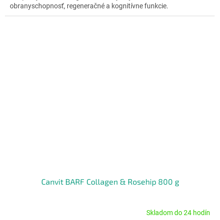
obranyschopnosť, regeneračné a kognitívne funkcie.
hviezdičiek.
Canvit BARF Collagen & Rosehip 800 g
Skladom do 24 hodín
Priemerné