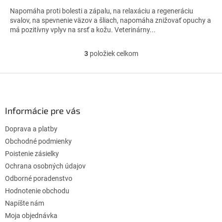
cena:
z
Napomáha proti bolesti a zápalu, na relaxáciu a regeneráciu
5
svalov, na spevnenie väzov a šliach, napomáha znižovať opuchy a
hviezdičiek.
má pozitívny vplyv na srsť a kožu. Veterinárny...
3
položiek celkom
O
v
l
Z
á
á
d
p
a
ä
Informácie pre vás
c
t
i
Doprava a platby
i
e
p
e
Obchodné podmienky
r
Poistenie zásielky
v
Ochrana osobných údajov
k
Odborné poradenstvo
y
v
Hodnotenie obchodu
ý
Napíšte nám
p
Moja objednávka
i