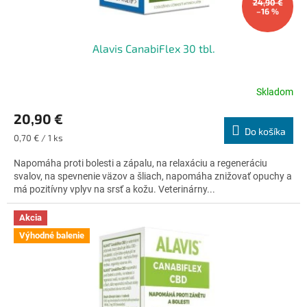
o
24,90 €
–16 %
v
Alavis CanabiFlex 30 tbl.
Skladom
Priemerné
hodnotenie
20,90 €
produktu
Do košíka
je
Jednotková
0,70 € / 1 ks
4,6
cena:
z
Napomáha proti bolesti a zápalu, na relaxáciu a regeneráciu
5
svalov, na spevnenie väzov a šliach, napomáha znižovať opuchy a
hviezdičiek.
má pozitívny vplyv na srsť a kožu. Veterinárny...
Akcia
Výhodné balenie