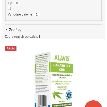
Tip
0
o
v
Výhodné balenie
2
Značky
Zobrazených položiek:
3
V
Akcia
ý
p
i
s
p
r
o
d
u
k
t