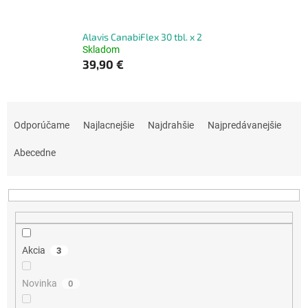
Alavis CanabiFlex 30 tbl. x 2
Skladom
39,90 €
R
a
Odporúčame
Najlacnejšie
Najdrahšie
Najpredávanejšie
d
e
Abecedne
n
i
e
p
r
o
Akcia
3
d
u
Novinka
0
k
t