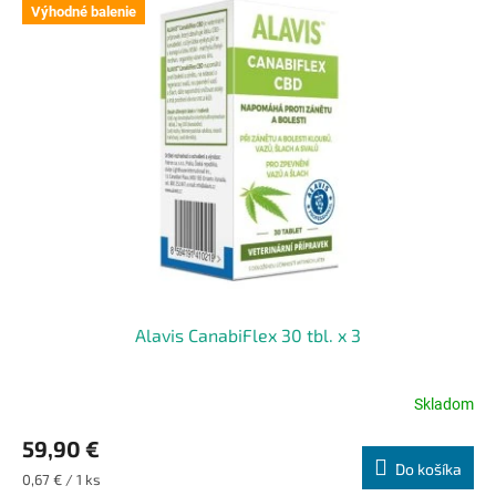
Výhodné balenie
Alavis CanabiFlex 30 tbl. x 3
Skladom
Priemerné
hodnotenie
59,90 €
produktu
Do košíka
je
Jednotková
0,67 € / 1 ks
4,7