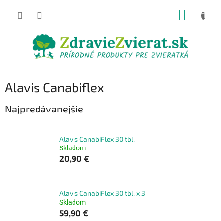
Prejsť
NÁKUP
na
obsah
KOŠÍK
Alavis Canabiflex
Najpredávanejšie
Alavis CanabiFlex 30 tbl.
Skladom
20,90 €
Alavis CanabiFlex 30 tbl. x 3
Skladom
59,90 €