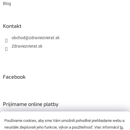
s
Blog
u
Kontakt
obchod
@
zdraviezvierat.sk
Zdraviezvierat.sk
Facebook
Prijímame online platby
Používame cookies, aby sme Vám umožnili pohodlné prehliadanie webu a
neustále zlepšovali jeho funkcie, výkon a použiteľnosť. Viac informácií
tu
.