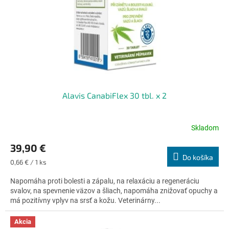
Alavis CanabiFlex 30 tbl. x 2
Skladom
Priemerné
hodnotenie
39,90 €
produktu
Do košíka
je
Jednotková
0,66 € / 1 ks
4,7
cena:
z
Napomáha proti bolesti a zápalu, na relaxáciu a regeneráciu
5
svalov, na spevnenie väzov a šliach, napomáha znižovať opuchy a
hviezdičiek.
má pozitívny vplyv na srsť a kožu. Veterinárny...
Akcia