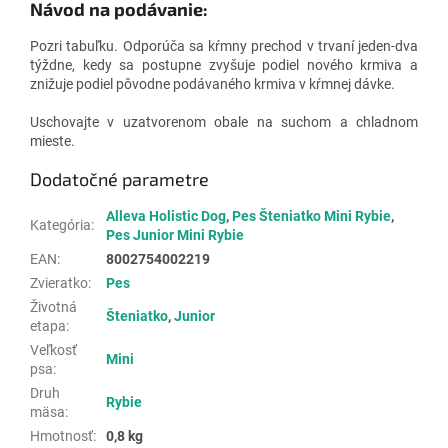
Návod na podávanie:
Pozri tabuľku. Odporúča sa kŕmny prechod v trvaní jeden-dva
týždne, kedy sa postupne zvyšuje podiel nového krmiva a
znižuje podiel pôvodne podávaného krmiva v kŕmnej dávke.
Uschovajte v uzatvorenom obale na suchom a chladnom
mieste.
Dodatočné parametre
Alleva Holistic Dog
,
Pes Šteniatko Mini Rybie
,
Kategória
:
Pes Junior Mini Rybie
EAN
:
8002754002219
Zvieratko
:
Pes
Životná
Šteniatko
,
Junior
etapa
:
Veľkosť
Mini
psa
:
Druh
Rybie
mäsa
:
Hmotnosť
:
0,8 kg