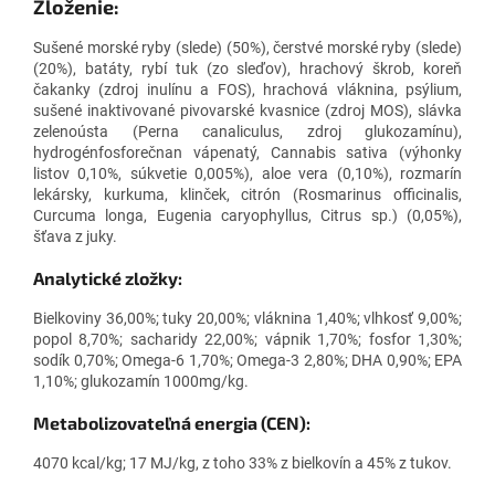
Zloženie:
Sušené morské ryby (slede) (50%), čerstvé morské ryby (slede)
(20%), batáty, rybí tuk (zo sleďov), hrachový škrob, koreň
čakanky (zdroj inulínu a FOS), hrachová vláknina, psýlium,
sušené inaktivované pivovarské kvasnice (zdroj MOS), slávka
zelenoústa (Perna canaliculus, zdroj glukozamínu),
hydrogénfosforečnan vápenatý, Cannabis sativa (výhonky
listov 0,10%, súkvetie 0,005%), aloe vera (0,10%), rozmarín
lekársky, kurkuma, klinček, citrón (Rosmarinus officinalis,
Curcuma longa, Eugenia caryophyllus, Citrus sp.) (0,05%),
šťava z juky.
Analytické zložky:
Bielkoviny 36,00%; tuky 20,00%; vláknina 1,40%; vlhkosť 9,00%;
popol 8,70%; sacharidy 22,00%; vápnik 1,70%; fosfor 1,30%;
sodík 0,70%; Omega-6 1,70%; Omega-3 2,80%; DHA 0,90%; EPA
1,10%; glukozamín 1000mg/kg.
Metabolizovateľná energia (CEN):
4070 kcal/kg; 17 MJ/kg, z toho 33% z bielkovín a 45% z tukov.