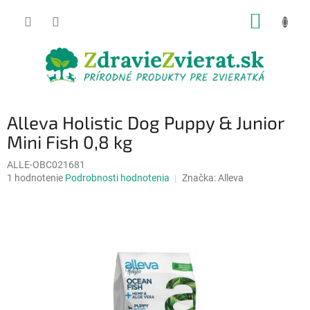
Prejsť
NÁKUP
na
obsah
KOŠÍK
Alleva Holistic Dog Puppy & Junior
Mini Fish 0,8 kg
ALLE-OBC021681
Priemerné
1 hodnotenie
Podrobnosti hodnotenia
Značka:
Alleva
hodnotenie
produktu
je
5,0
z
5
hviezdičiek.