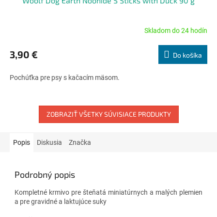
Woolf Dog Earth Noohide S Sticks with Duck 90 g
Skladom do 24 hodín
Priemerné
hodnotenie
produktu
3,90 €
Do košíka
je
5,0
Pochúťka pre psy s kačacím mäsom.
z
5
hviezdičiek.
ZOBRAZIŤ VŠETKY SÚVISIACE PRODUKTY
Popis
Diskusia
Značka
Podrobný popis
Kompletné krmivo pre šteňatá miniatúrnych a malých plemien
a pre gravidné a laktujúce suky