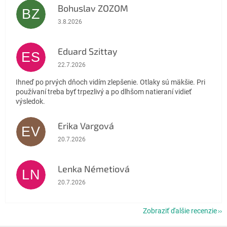
Bohuslav ZOZOM
BZ
Hodnotenie obchodu je 5 z 5 hviezdičiek.
3.8.2026
Eduard Szittay
ES
Hodnotenie obchodu je 5 z 5 hviezdičiek.
22.7.2026
Ihneď po prvých dňoch vidím zlepšenie. Otlaky sú mäkšie. Pri
používaní treba byť trpezlivý a po dlhšom natieraní vidieť
výsledok.
Erika Vargová
EV
Hodnotenie obchodu je 5 z 5 hviezdičiek.
20.7.2026
Lenka Németiová
LN
Hodnotenie obchodu je 5 z 5 hviezdičiek.
20.7.2026
Zobraziť ďalšie recenzie