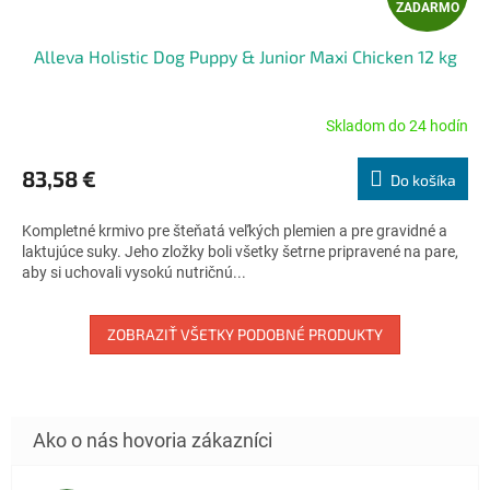
ZADARMO
A
Alleva Holistic Dog Puppy & Junior Maxi Chicken 12 kg
D
A
Skladom do 24 hodín
Priemerné
hodnotenie
R
produktu
83,58 €
Do košíka
je
M
5,0
Kompletné krmivo pre šteňatá veľkých plemien a pre gravidné a
z
O
laktujúce suky. Jeho zložky boli všetky šetrne pripravené na pare,
5
aby si uchovali vysokú nutričnú...
hviezdičiek.
ZOBRAZIŤ VŠETKY PODOBNÉ PRODUKTY