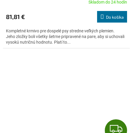
A
Skladom do 24 hodín
Priemerné
hodnotenie
R
produktu
81,81 €
Do košíka
je
M
4,5
Kompletné krmivo pre dospelé psy stredne veľkých plemien.
z
O
Jeho zložky boli všetky šetrne pripravené na pare, aby si uchovali
5
vysokú nutričnú hodnotu. Platí to...
hviezdičiek.
Z