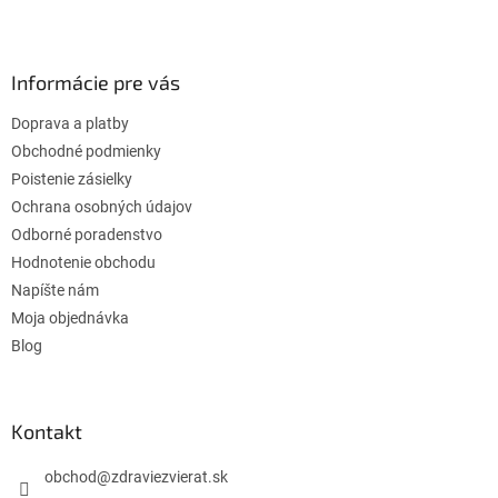
Z
á
p
ä
Informácie pre vás
t
Doprava a platby
i
e
Obchodné podmienky
Poistenie zásielky
Ochrana osobných údajov
Odborné poradenstvo
Hodnotenie obchodu
Napíšte nám
Moja objednávka
Blog
Kontakt
obchod
@
zdraviezvierat.sk