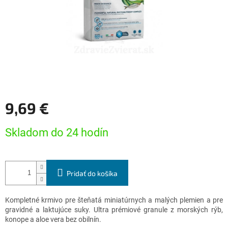
9,69 €
Jednotková
Skladom do 24 hodín
cena:
Pridať do košíka
Kompletné krmivo pre šteňatá miniatúrnych a malých plemien a pre
gravidné a laktujúce suky. Ultra prémiové granule z morských rýb,
konope a aloe vera bez obilnín.