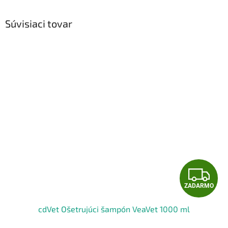
Súvisiaci tovar
Z
ZADARMO
A
cdVet Ošetrujúci šampón VeaVet 1000 ml
D