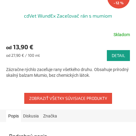
–12 %
cdVet WundEx Zaceľovač rán s mumiom
Skladom
Priemerné
hodnotenie
13,90 €
od
produktu
je
Jednotková
od 27,90 € / 100 ml
DETAIL
4,6
cena:
z
Zázračne rýchlo zaceľuje rany všetkého druhu. Obsahuje prírodný
5
skalný balzam Mumio, bez chemických látok.
hviezdičiek.
ZOBRAZIŤ VŠETKY SÚVISIACE PRODUKTY
Popis
Diskusia
Značka
Podrobný popis