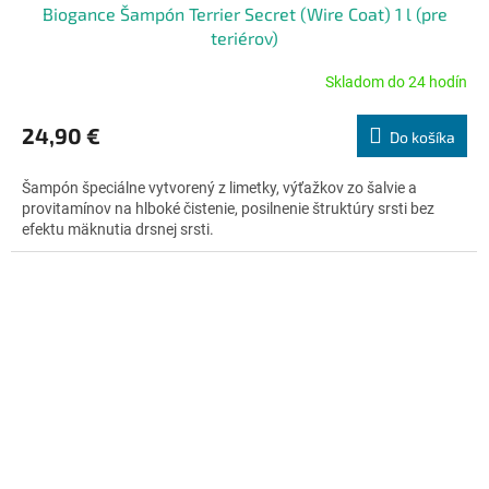
Biogance Šampón Terrier Secret (Wire Coat) 1 l (pre
teriérov)
Skladom do 24 hodín
Priemerné
hodnotenie
produktu
24,90 €
Do košíka
je
4,5
Šampón špeciálne vytvorený z limetky, výťažkov zo šalvie a
z
provitamínov na hlboké čistenie, posilnenie štruktúry srsti bez
5
efektu mäknutia drsnej srsti.
hviezdičiek.