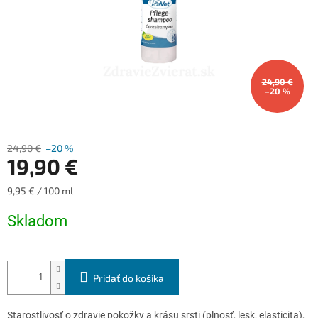
24,90 €
–20 %
24,90 €
–20 %
19,90 €
Jednotková
9,95 € / 100 ml
cena:
Skladom
Pridať do košíka
Starostlivosť o zdravie pokožky a krásu srsti (plnosť, lesk, elasticita),