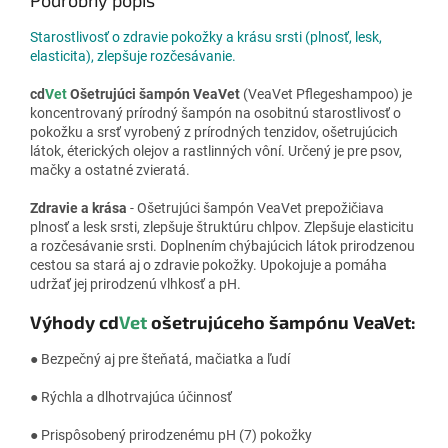
Starostlivosť o zdravie pokožky a krásu srsti (plnosť, lesk,
elasticita), zlepšuje rozčesávanie.
cd
Vet
Ošetrujúci šampón VeaVe
t
(VeaVet Pflegeshampoo) je
koncentrovaný prírodný šampón na osobitnú starostlivosť o
pokožku a srsť vyrobený z prírodných tenzidov, ošetrujúcich
látok, éterických olejov a rastlinných vôní. Určený je pre psov,
mačky a ostatné zvieratá.
Zdravie a krása
- Ošetrujúci šampón VeaVet prepožičiava
plnosť a lesk srsti, zlepšuje štruktúru chlpov. Zlepšuje elasticitu
a rozčesávanie srsti. Doplnením chýbajúcich látok prirodzenou
cestou sa stará aj o zdravie pokožky. Upokojuje a pomáha
udržať jej prirodzenú vlhkosť a pH.
Výhody cd
Vet
ošetrujúceho šampónu VeaVet:
● Bezpečný aj pre šteňatá, mačiatka a ľudí
● Rýchla a dlhotrvajúca účinnosť
● Prispôsobený prirodzenému pH (7) pokožky