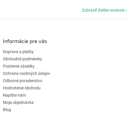
Zobraziť ďalšie recenzie
Z
á
p
ä
Informácie pre vás
t
Doprava a platby
i
e
Obchodné podmienky
Poistenie zásielky
Ochrana osobných údajov
Odborné poradenstvo
Hodnotenie obchodu
Napíšte nám
Moja objednávka
Blog