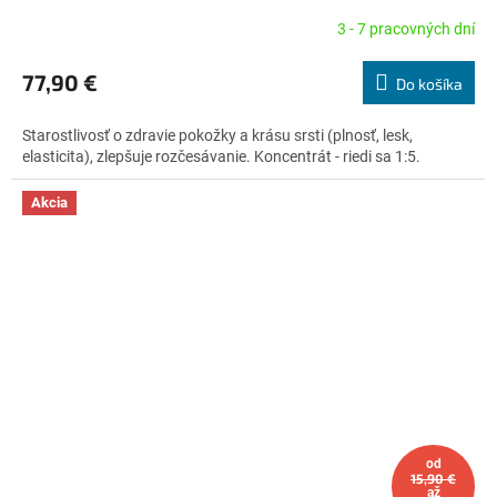
A
3 - 7 pracovných dní
Priemerné
hodnotenie
R
produktu
77,90 €
Do košíka
je
M
5,0
Starostlivosť o zdravie pokožky a krásu srsti (plnosť, lesk,
z
O
elasticita), zlepšuje rozčesávanie. Koncentrát - riedi sa 1:5.
5
hviezdičiek.
Akcia
od
15,90 €
až