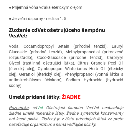
● Príjemná vôňa vďaka éterickým olejom
● Je veľmi úsporný - riedi sa 1: 5
Zloženie cdVet ošetrujúceho šampónu
VeaVet:
Voda, Cocamidopropyl Betaín (prírodné tenzid), Lauryl
Glucoside (prírodné tenzid), Methylpropanediol (prirodzené
rozpúšťadlo), Coco-Glucoside (prírodné tenzid), Carprylyl
Glycol (rastlinná ošetrujúci látka), Citrus Grandis Peel Oil
(éterický olej), Cymbopogon Winterianus Herb Oil (éterický
olej), Geraniol (éterický olej), Phenylpropanol (vonná látka s
antimikrobiálnym účinkom), Sodium Hydroxide (hydroxid
sodný)
Umelé pridané látky:
ŽIADNE
Poznámka
: cd
Vet
Ošetrujúci šampón VeaVet neobsahuje
žiadne umelé minerálne látky, žiadne syntetické konzervanty
ani lacné plnivá. Zložený je z čisto prírodných látok >> preto
nezaťažuje organizmus a nemá vedľajšie účinky.