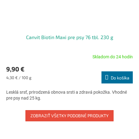
Canvit Biotin Maxi pre psy 76 tbl. 230 g
Skladom do 24 hodín
Priemerné
hodnotenie
9,90 €
produktu
je
Jednotková
4,30 € / 100 g
Do košíka
4,7
cena:
z
Lesklá srsť, prIrodzená obnova srsti a zdravá pokožka. Vhodné
5
pre psy nad 25 kg.
hviezdičiek.
ZOBRAZIŤ VŠETKY PODOBNÉ PRODUKTY