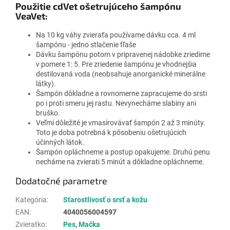
Použitie cdVet ošetrujúceho šampónu
VeaVet:
Na 10 kg váhy zvieraťa používame dávku cca. 4 ml
šampónu - jedno stlačenie fľaše
Dávku šampónu potom v pripravenej nádobke zriedime
v pomere 1: 5. Pre zriedenie šampónu je vhodnejšia
destilovaná voda (neobsahuje anorganické minerálne
látky).
Šampón dôkladne a rovnomerne zapracujeme do srsti
po i proti smeru jej rastu. Nevynecháme slabiny ani
bruško.
Veľmi dôležité je vmasírovávať šampón 2 až 3 minúty.
Toto je doba potrebná k pôsobeniu ošetrujúcich
účinných látok.
Šampón opláchneme a postup opakujeme. Druhú penu
necháme na zvierati 5 minút a dôkladne opláchneme.
Dodatočné parametre
Kategória
:
Starostlivosť o srsť a kožu
EAN
:
4040056004597
Zvieratko
:
Pes
,
Mačka