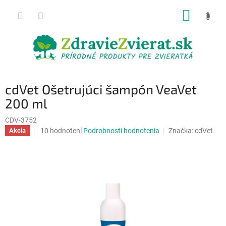
Prejsť
NÁKUP
na
obsah
KOŠÍK
cdVet Ošetrujúci šampón VeaVet
200 ml
CDV-3752
Priemerné
10 hodnotení
Podrobnosti hodnotenia
Značka:
cdVet
Akcia
hodnotenie
produktu
je
4,9
z
5
hviezdičiek.