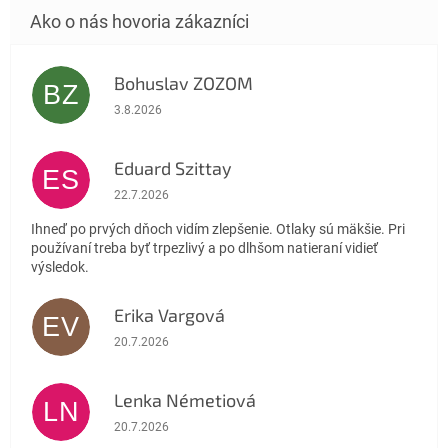
Bohuslav ZOZOM
BZ
Hodnotenie obchodu je 5 z 5 hviezdičiek.
3.8.2026
Eduard Szittay
ES
Hodnotenie obchodu je 5 z 5 hviezdičiek.
22.7.2026
Ihneď po prvých dňoch vidím zlepšenie. Otlaky sú mäkšie. Pri
používaní treba byť trpezlivý a po dlhšom natieraní vidieť
výsledok.
Erika Vargová
EV
Hodnotenie obchodu je 5 z 5 hviezdičiek.
20.7.2026
Lenka Németiová
LN
Hodnotenie obchodu je 5 z 5 hviezdičiek.
20.7.2026