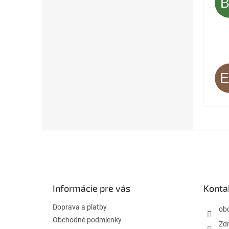
Z
á
p
ä
t
Informácie pre vás
Konta
i
e
Doprava a platby
ob
Obchodné podmienky
Zdr