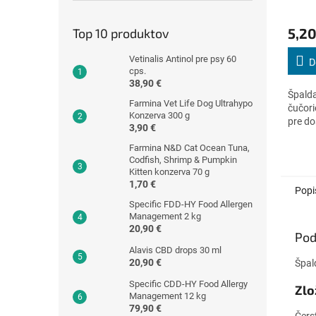
Priem
hodno
5,20
Top 10 produktov
produ
je
Vetinalis Antinol pre psy 60
5,0
D
cps.
z
38,90 €
5
Špalda
hviezd
Farmina Vet Life Dog Ultrahypo
čučori
Konzerva 300 g
pre do
3,90 €
Farmina N&D Cat Ocean Tuna,
Codfish, Shrimp & Pumpkin
Kitten konzerva 70 g
1,70 €
Popi
Specific FDD-HY Food Allergen
Management 2 kg
20,90 €
Pod
Alavis CBD drops 30 ml
20,90 €
Špal
Specific CDD-HY Food Allergy
Zlo
Management 12 kg
79,90 €
Čers