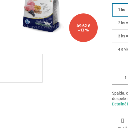
1 ks
2 ks 
49,62 €
–13 %
3 ks 
4 a vi
Špalda, 
dospelé 
Detailné 