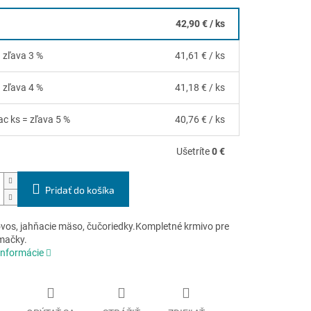
42,90 €
/ ks
= zľava 3 %
41,61 €
/ ks
= zľava 4 %
41,18 €
/ ks
ac ks = zľava 5 %
40,76 €
/ ks
Ušetríte
0 €
Pridať do košíka
ovos, jahňacie mäso, čučoriedky.Kompletné krmivo pre
mačky.
informácie