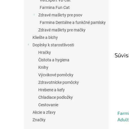
VetExpert VD Cat
Farmina Fun Cat
Zdravé maškrty pre psov
Farmina Dentálne a funkčné pamlsky
Zdravé maškrty pre mačky
Kliešte a blchy
Doplnky k starostlivosti
Hračky
Súvis
Čistota a hygiena
Knihy
Výcvikové pomôcky
Zdravotnícke pomôcky
Hrebene a kefy
Chladiace podložky
Cestovanie
Akcie a zľavy
Farm
Adult
Značky
Blueb