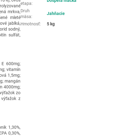
Dospelá mačka
etapa
:
drolyzované
Druh
šená mrkva,
Jahňacie
mäsa
:
ušené mleté
ové jablká,
Hmotnosť
:
5 kg
orid sodný,
tín sulfát,
n E 600mg;
mg; vitamín
tová 1,5mg;
mg; mangán
ín 4000mg;
 výťažok zo
 výťažok z
pnik 1,30%,
EPA 0,30%,