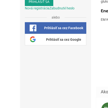
gluk
PRIHLÁSIŤ SA
Nová registrácia
Zabudnuté heslo
Ene
alebo
EM K
Prihlásiť sa cez Facebook
Prihlásiť sa cez Google