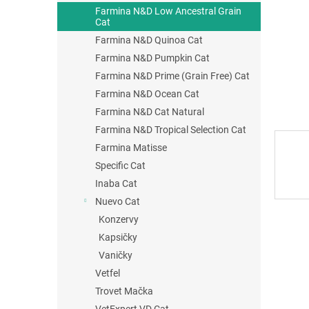
Farmina N&D Low Ancestral Grain
Cat
Farmina N&D Quinoa Cat
Farmina N&D Pumpkin Cat
Farmina N&D Prime (Grain Free) Cat
Farmina N&D Ocean Cat
Farmina N&D Cat Natural
Farmina N&D Tropical Selection Cat
Farmina Matisse
Specific Cat
Inaba Cat
Nuevo Cat
Konzervy
Kapsičky
Vaničky
Vetfel
Trovet Mačka