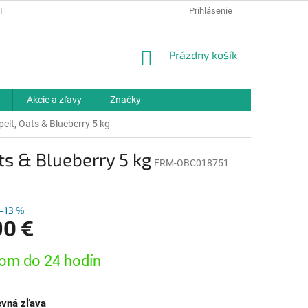
IELKY
OCHRANA OSOBNÝCH ÚDAJOV
Prihlásenie
ODBORNÉ PORADENSTV
NÁKUPNÝ
Prázdny košík
KOŠÍK
Akcie a zľavy
Značky
lt, Oats & Blueberry 5 kg
ts & Blueberry 5 kg
FRM-OBC018751
–13 %
90 €
ová
om do 24 hodín
vná zľava