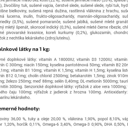
), živočíšny tuk, sušené vajcia, čerstvé slede, sušené slede, rybí tuk, hy
číšne bielkoviny, sušená repná dužina, rastlinná vláknina z hrachu, su
ná lucerna, inulín, frukto-oligosacharidy, mannán-oligosacharidy, s
riedky (0,5%), sušené pomaranče, sušené jablká, sušené mleté granát
ný mletý špenát, skorocel indický (0,3%), sušené mleté čierne ríbezle, chl
né pivovarské kvasnice, koreň kurkumy (0,2%), glukozamín, chondroi
žok z nechtíka lekárskeho (zdroj luteínu).
lnkové látky na 1 kg:
vné doplnkové látky: vitamín A 18000IU; vitamín D3 1200IU; vitamí
mín C 300mg; niacín 150mg; kyselina pantoténová 50mg; vitamín B2 20
,1mg; vitamín B1 10mg; vitamín K 1,5mg; vitamín H 1,5mg; kyselina lis
mín B12 0,1mg; cholín chlorid 2500mg; betakarotén 1,5mg; zinok 910
g; železo 250mg; meď 88mg; selén 0,40mg; DL-metionín 5000mg; taur
rnitín 300mg. Senzorické doplnkové látky: výťažok z aloe vera 1000mg;
ného čaju 100mg; výťažok z jadierok z hrozna 100mg. Antioxidanty:
arínu lekárskeho.
emerné hodnoty:
koviny 36,00 %, tuky a oleje 20,00 %, vláknina 1,90%, popol 8,10%, vá
or 1,20%, horčík 0,11%, Omega-6 3,40%, Omega-3 0,90%, DHA 0,50%, 