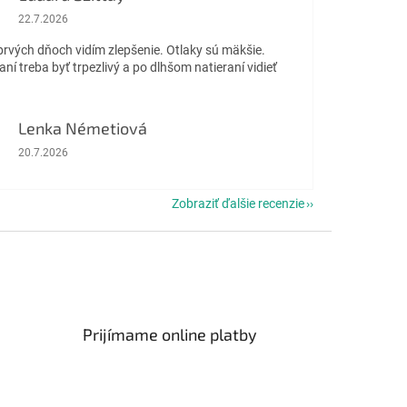
Hodnotenie obchodu je 5 z 5 hviezdičiek.
22.7.2026
prvých dňoch vidím zlepšenie. Otlaky sú mäkšie.
aní treba byť trpezlivý a po dlhšom natieraní vidieť
Lenka Németiová
Hodnotenie obchodu je 5 z 5 hviezdičiek.
20.7.2026
Zobraziť ďalšie recenzie
Prijímame online platby