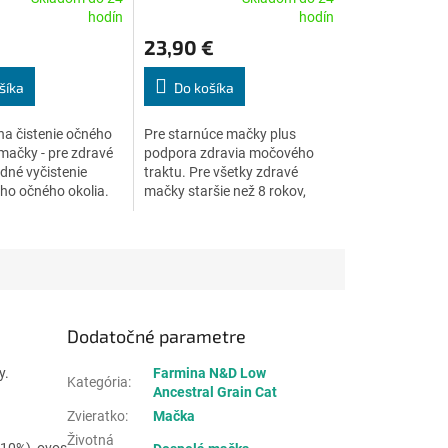
Priemerné
hodín
hodín
e
hodnotenie
23,90 €
produktu
je
4,7
šíka
Do košíka
z
5
na čistenie očného
Pre starnúce mačky plus
.
hviezdičiek.
 mačky - pre zdravé
podpora zdravia močového
adné vyčistenie
traktu. Pre všetky zdravé
ho očného okolia.
mačky staršie než 8 rokov,
doplňuje stravu o základné
živiny, posilňuje srdce, chráni
močové cesty a...
Dodatočné parametre
y.
Farmina N&D Low
Kategória
:
Ancestral Grain Cat
Zvieratko
:
Mačka
Životná
(10%), ovos