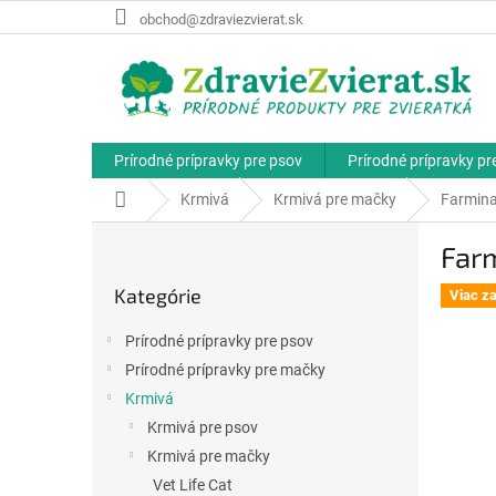
Prejsť
obchod@zdraviezvierat.sk
na
obsah
Prírodné prípravky pre psov
Prírodné prípravky p
Domov
Krmivá
Krmivá pre mačky
Farmina
B
Farm
o
Preskočiť
č
Kategórie
kategórie
Viac z
n
ý
Prírodné prípravky pre psov
p
Prírodné prípravky pre mačky
a
Krmivá
n
e
Krmivá pre psov
l
Krmivá pre mačky
Vet Life Cat