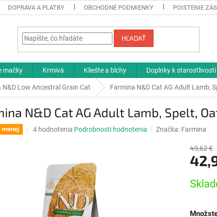
DOPRAVA A PLATBY
OBCHODNÉ PODMIENKY
POISTENIE ZÁS
HĽADAŤ
re mačky
Krmivá
Kliešte a blchy
Doplnky k starostlivosti
 N&D Low Ancestral Grain Cat
Farmina N&D Cat AG Adult Lamb, Spe
ina N&D Cat AG Adult Lamb, Spelt, Oa
Priemerné
4 hodnotenia
Podrobnosti hodnotenia
Značka:
Farmina
a menej
hodnotenie
produktu
49,62 €
42,
je
5,0
z
Jednotk
Sklad
5
cena:
hviezdičiek.
Množste