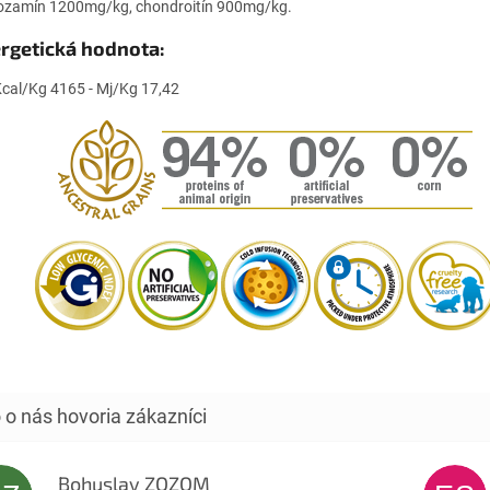
ozamín 1200mg/kg, chondroitín 900mg/kg.
rgetická hodnota:
cal/Kg 4165 - Mj/Kg 17,42
Bohuslav ZOZOM