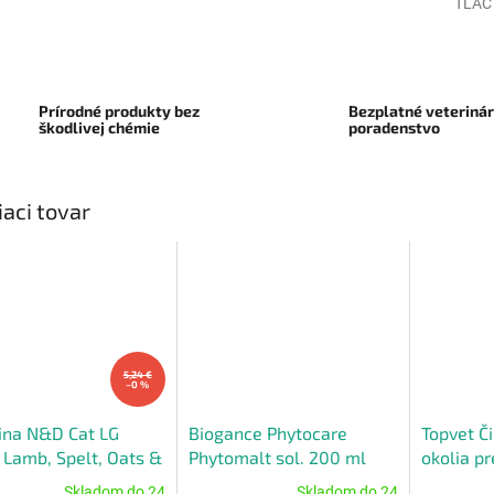
TLAČ
Prírodné produkty bez
Bezplatné veteriná
škodlivej chémie
poradenstvo
iaci tovar
5,24 €
–0 %
ina N&D Cat LG
Biogance Phytocare
Topvet Č
 Lamb, Spelt, Oats &
Phytomalt sol. 200 ml
okolia p
erry 0,3 kg
Skladom do 24
Skladom do 24