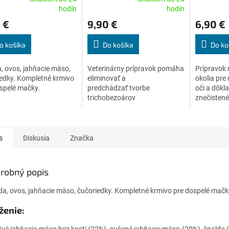
erné
Priemerné
Priemerné
hodín
hodín
tenie
hodnotenie
hodnoteni
 €
9,90 €
6,90 €
ktu
produktu
produktu
je
je
4,9
5,0
o košíka
Do košíka
Do ko
z
z
5
5
, ovos, jahňacie mäso,
Veterinárny prípravok pomáha
Prípravok 
ičiek.
hviezdičiek.
hviezdičiek
edky. Kompletné krmivo
eliminovať a
okolia pre
spelé mačky.
predchádzať tvorbe
oči a dôkl
trichobezoárov
znečistené
(chumáčov/zhlukov srsti) v
tráviacom trakte.
s
Diskusia
Značka
robný popis
da, ovos, jahňacie mäso, čučoriedky. Kompletné krmivo pre dospelé mačk
ženie:
tvé jahňacie mäso bez kostí (22%), sušené jahňacie mäso (20%), špalda 