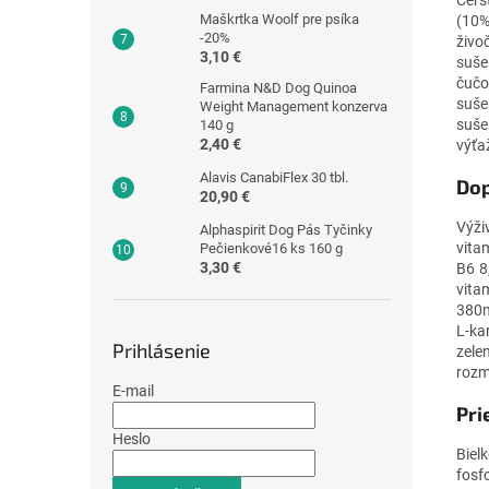
Maškrtka Woolf pre psíka
(10%
-20%
živo
3,10 €
suše
čučo
Farmina N&D Dog Quinoa
suše
Weight Management konzerva
suše
140 g
2,40 €
výťa
Alavis CanabiFlex 30 tbl.
Dop
20,90 €
Výži
Alphaspirit Dog Pás Tyčinky
vita
Pečienkové16 ks 160 g
3,30 €
B6 8
vita
380m
L-ka
Prihlásenie
zele
rozm
E-mail
Pri
Heslo
Biel
fosf