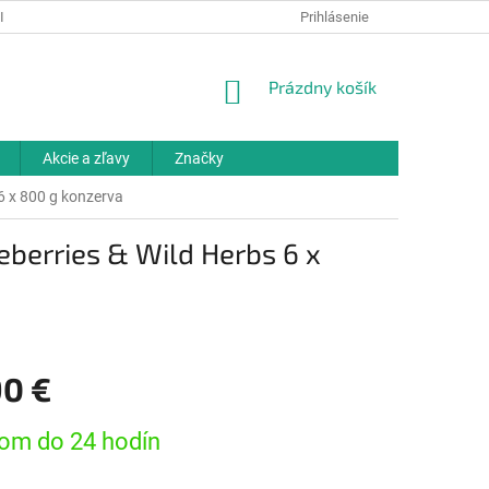
IELKY
OCHRANA OSOBNÝCH ÚDAJOV
Prihlásenie
ODBORNÉ PORADENSTV
NÁKUPNÝ
Prázdny košík
KOŠÍK
Akcie a zľavy
Značky
 6 x 800 g konzerva
eberries & Wild Herbs 6 x
90 €
ová
om do 24 hodín