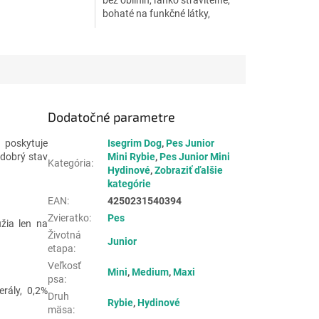
bez obilnín, ľahko stráviteľné,
alenie - vždy
bohaté na funkčné látky,
praktické balenie - vždy
čerstvé.
Dodatočné parametre
 poskytuje
Isegrim Dog
,
Pes Junior
 dobrý stav
Mini Rybie
,
Pes Junior Mini
Kategória
:
Hydinové
,
Zobraziť ďalšie
kategórie
EAN
:
4250231540394
Zvieratko
:
Pes
žia len na
Životná
Junior
etapa
:
Veľkosť
Mini
,
Medium
,
Maxi
psa
:
rály, 0,2%
Druh
Rybie
,
Hydinové
mäsa
: