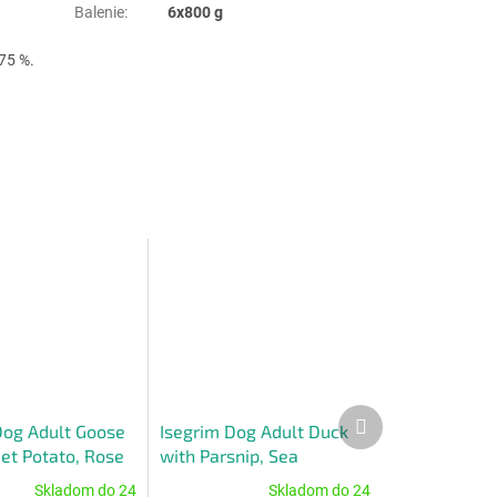
Balenie
:
6x800 g
 75 %.
Ďalší
Dog Adult Goose
Isegrim Dog Adult Duck
produkt
et Potato, Rose
with Parsnip, Sea
ld Herbs 6 x 800
Buckthorn & Wild Herbs 6
Skladom do 24
Skladom do 24