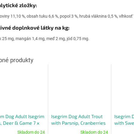
lytické zložky:
koviny 11,10 %, obsah tuku 6,6 %, popol 3 %, hrubá vláknina 0,5 %, vlhkosť
ivné doplnkové látky na kg:
k 25 mg, mangán 1,4 mg, meď 2 mg, jód 0,75 mg.
im Dog Adult Isegrim
Isegrim Dog Adult Trout
Isegrim 
, Deer & Game 7 x
with Parsnip, Cranberries
with Swe
 kapsičky
& Wild Herbs 6 x 400 g
Hip & Wi
Skladom do 24
Skladom do 24