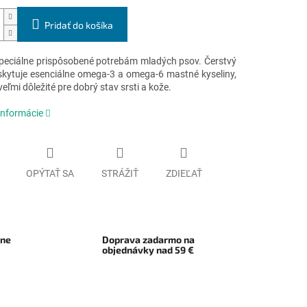
Pridať do košíka
peciálne prispôsobené potrebám mladých psov. Čerstvý
skytuje esenciálne omega-3 a omega-6 mastné kyseliny,
veľmi dôležité pre dobrý stav srsti a kože.
informácie
OPÝTAŤ SA
STRÁŽIŤ
ZDIEĽAŤ
rne
Doprava zadarmo na
objednávky nad 59 €