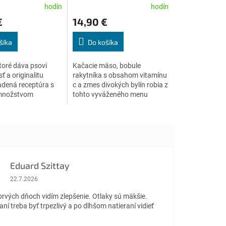
va
x 400 g konzerva
Priemerné
hodín
hodín
e
hodnotenie
€
14,90 €
produktu
je
5,0
šíka
Do košíka
z
5
toré dáva psovi
Kačacie mäso, bobule
.
hviezdičiek.
ť a originalitu
rakytníka s obsahom vitamínu
adená receptúra ​​s
c a zmes divokých bylín robia z
množstvom
tohto vyváženého menu
 mäsa, sladkými
pôžitok.
ohatými na živiny,
hatými...
Eduard Szittay
Hodnotenie obchodu je 5 z 5 hviezdičiek.
22.7.2026
prvých dňoch vidím zlepšenie. Otlaky sú mäkšie.
aní treba byť trpezlivý a po dlhšom natieraní vidieť