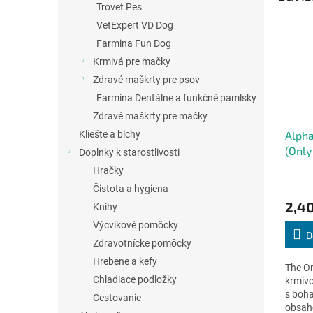
Trovet Pes
VetExpert VD Dog
Farmina Fun Dog
Krmivá pre mačky
Zdravé maškrty pre psov
Farmina Dentálne a funkčné pamlsky
Zdravé maškrty pre mačky
Kliešte a blchy
Alpha
(Only
Doplnky k starostlivosti
Hračky
Priem
Čistota a hygiena
hodno
2,40
Knihy
produ
je
Výcvikové pomôcky
4,8
D
Zdravotnícke pomôcky
z
5
Hrebene a kefy
The On
hviezd
Chladiace podložky
krmivo
s boh
Cestovanie
obsah