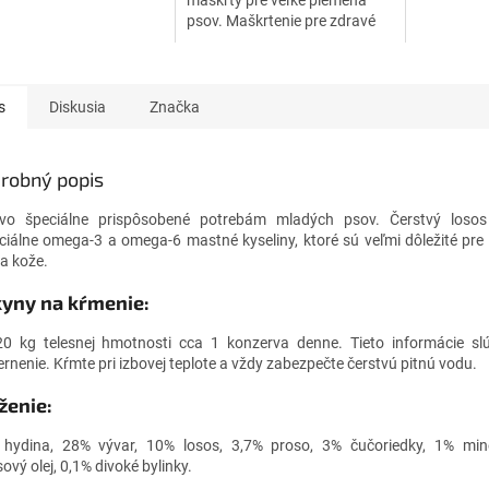
maškrty pre veľké plemená
sa prirodzene tvoria v
praktické b
psov. Maškrtenie pre zdravé
ých rybách. Čerstvé
čerstvé.
zuby a ďasná.
ielkoviny sú...
s
Diskusia
Značka
robný popis
vo špeciálne prispôsobené potrebám mladých psov. Čerstvý losos
ciálne omega-3 a omega-6 mastné kyseliny, ktoré sú veľmi dôležité pre
 a kože.
yny na kŕmenie:
0 kg telesnej hmotnosti cca 1 konzerva denne. Tieto informácie slú
rnenie. Kŕmte pri izbovej teplote a vždy zabezpečte čerstvú pitnú vodu.
ženie:
hydina, 28% vývar, 10% losos, 3,7% proso, 3% čučoriedky, 1% mine
ový olej, 0,1% divoké bylinky.