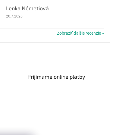
Lenka Németiová
Hodnotenie obchodu je 5 z 5 hviezdičiek.
20.7.2026
Zobraziť ďalšie recenzie
Prijímame online platby