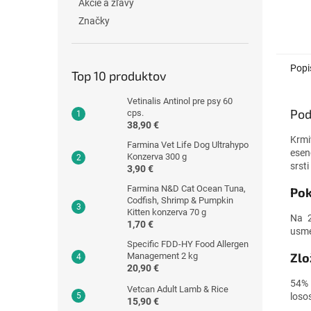
Akcie a zľavy
ktoré 
Značky
čerstv
rybie b
Popi
Top 10 produktov
Vetinalis Antinol pre psy 60
Pod
cps.
38,90 €
Krmi
Farmina Vet Life Dog Ultrahypo
esen
Konzerva 300 g
srsti
3,90 €
Farmina N&D Cat Ocean Tuna,
Pok
Codfish, Shrimp & Pumpkin
Kitten konzerva 70 g
Na 2
1,70 €
usme
Specific FDD-HY Food Allergen
Zlo
Management 2 kg
20,90 €
54% 
Vetcan Adult Lamb & Rice
losos
15,90 €