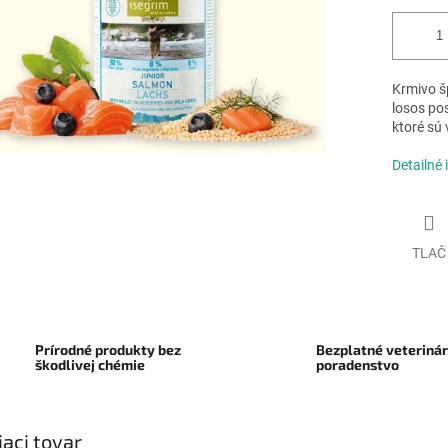
Krmivo š
losos po
ktoré sú 
Detailné 
TLAČ
Prírodné produkty bez
Bezplatné veteriná
škodlivej chémie
poradenstvo
iaci tovar