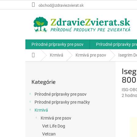
Prejsť
obchod@zdraviezvierat.sk
na
obsah
Prírodné prípravky pre psov
Prírodné prípravky p
Domov
Krmivá
Krmivá pre psov
Isegrim D
B
Iseg
o
Preskočiť
č
800
Kategórie
kategórie
n
ISG-OB
ý
Prírodné prípravky pre psov
Priemer
2 hodno
p
hodnote
Prírodné prípravky pre mačky
a
produkt
Krmivá
n
je
e
Krmivá pre psov
5,0
l
z
Vet Life Dog
5
Vetcan
hviezdič