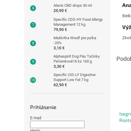
Ana
Alavis CBD drops 30 ml
20,90 €
Biel
Specific CDD-HY Food Allergy
Management 12 kg
Výž
79,90 €
Zino
Maškrtka Woolf pre psíka
-20%
3,10 €
Alphaspirit Dog Pás Tyčinky
Pečienkové16 ks 160 g
3,30 €
Specific CID-LF Digestive
Support Low Fat 7 kg
62,90 €
Prihlásenie
Isegr
E-mail
Roots
410 g
Heslo