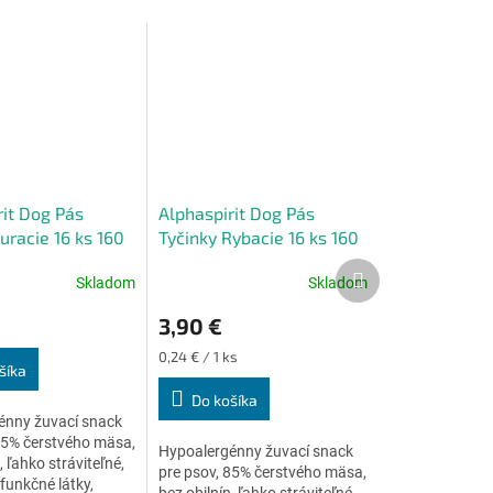
rit Dog Pás
Alphaspirit Dog Pás
uracie 16 ks 160
Tyčinky Rybacie 16 ks 160
g
Ďalší
Skladom
Skladom
Priemerné
produkt
e
hodnotenie
3,90 €
produktu
je
Jednotková
0,24 € / 1 ks
4,9
šíka
cena:
z
Do košíka
5
énny žuvací snack
.
hviezdičiek.
85% čerstvého mäsa,
Hypoalergénny žuvací snack
, ľahko stráviteľné,
pre psov, 85% čerstvého mäsa,
funkčné látky,