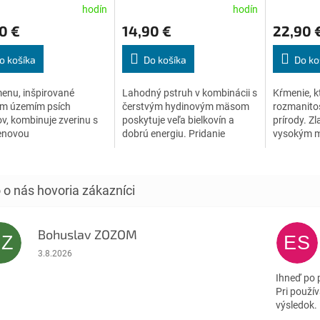
konzerva
g konzer
erné
Priemerné
Priemerné
hodín
hodín
tenie
hodnotenie
hodnoteni
0 €
14,90 €
22,90 
ktu
produktu
produktu
je
je
5,0
5,0
o košíka
Do košíka
Do ko
z
z
5
5
enu, inšpirované
Lahodný pstruh v kombinácii s
Kŕmenie, k
ičiek.
hviezdičiek.
hviezdičiek
m územím psích
čerstvým hydinovým mäsom
rozmanitos
v, kombinuje zverinu s
poskytuje veľa bielkovín a
prírody. Zl
lenovou
dobrú energiu. Pridanie
vysokým 
. Obzvlášť bohaté na
paštrnáku a brusníc, ktoré sú
husacieho
n C a bylinky - nabité a
bohaté na vitamín C, plus
zemiakmi b
ené krmivo.
špeciálna...
šípkami bo
Bohuslav ZOZOM
BZ
ES
Hodnotenie obchodu je 5 z 5 hviezdičiek.
3.8.2026
Ihneď po 
Pri použív
výsledok.