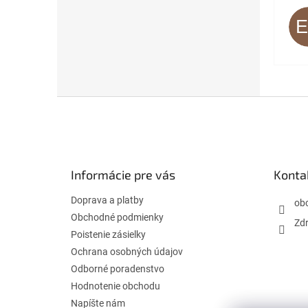
Z
á
p
ä
t
Informácie pre vás
Konta
i
e
Doprava a platby
ob
Obchodné podmienky
Zdr
Poistenie zásielky
Ochrana osobných údajov
Odborné poradenstvo
Hodnotenie obchodu
Napíšte nám