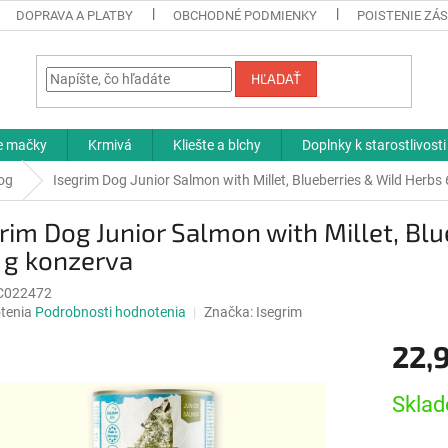
DOPRAVA A PLATBY
OBCHODNÉ PODMIENKY
POISTENIE ZÁS
HĽADAŤ
re mačky
Krmivá
Kliešte a blchy
Doplnky k starostlivosti
og
Isegrim Dog Junior Salmon with Millet, Blueberries & Wild Herbs
rim Dog Junior Salmon with Millet, Blu
 g konzerva
C022472
né
tenia
Podrobnosti hodnotenia
Značka:
Isegrim
nie
22,
u
Jednotk
Sklad
cena:
iek.