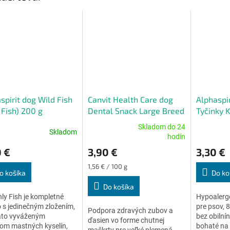
spirit dog Wild Fish
Canvit Health Care dog
Alphaspi
 Fish) 200 g
Dental Snack Large Breed
Tyčinky K
250 g
g
Skladom do 24
Skladom
erné
Priemerné
Priemerné
hodín
tenie
hodnotenie
hodnoteni
 €
3,90 €
3,30 €
ktu
produktu
produktu
je
je
Jednotková
1,56 € / 100 g
5,0
5,0
o košíka
Do ko
cena:
z
z
Do košíka
5
5
ly Fish je kompletné
Hypoalerg
ičiek.
hviezdičiek.
hviezdičiek
 s jedinečným zložením,
pre psov, 
Podpora zdravých zubov a
ato vyváženým
bez obilnín
ďasien vo forme chutnej
om mastných kyselín,
bohaté na 