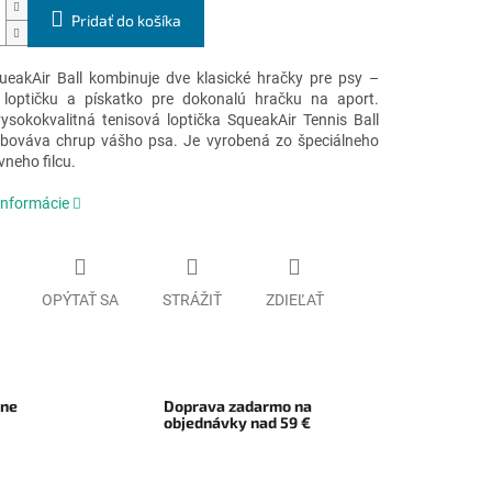
Pridať do košíka
eakAir Ball kombinuje dve klasické hračky pre psy –
 loptičku a pískatko pre dokonalú hračku na aport.
ysokokvalitná tenisová loptička SqueakAir Tennis Ball
bováva chrup vášho psa. Je vyrobená zo špeciálneho
neho filcu.
informácie
OPÝTAŤ SA
STRÁŽIŤ
ZDIEĽAŤ
rne
Doprava zadarmo na
objednávky nad 59 €