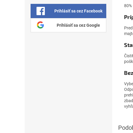
80% 
Prihlásiť sa cez Facebook
Prí
Prihlásiť sa cez Google
Pred
majt
Sta
Čist
pošk
Bez
Vybe
Odpo
preh
zbad
vyhľ