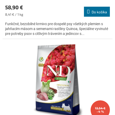
hodnotenie
58,90 €
produktu
Do košíka
je
Jednotková
8,41 € / 1 kg
5,0
cena:
z
Funkčné, bezobilné krmivo pre dospelé psy všetkých plemien s
5
jahňacím mäsom a semenami rastliny Quinoa, špeciálne vyvinuté
hviezdičiek.
pre potreby psov s citlivým trávením a jedincov s...
13,54 €
–4 %