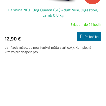
Farmina N&D Dog Quinoa (GF) Adult Mini, Digestion,
Lamb 0,8 kg
Skladom do 24 hodín
Priemerné
hodnotenie
produktu
Do košíka
12,90 €
je
4,8
Jahňacie mäso, quinoa, fenikel, mäta a artičoky. Kompletné
z
krmivo pre dospelé psy.
5
hviezdičiek.