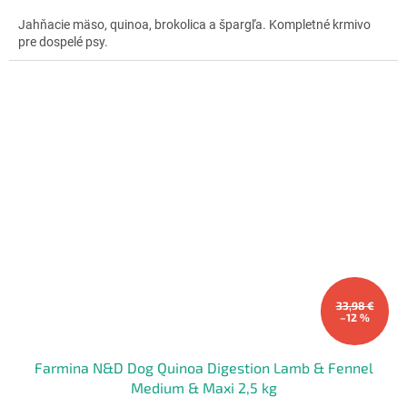
5,0
cena:
z
Jahňacie mäso, quinoa, brokolica a špargľa. Kompletné krmivo
5
pre dospelé psy.
hviezdičiek.
33,98 €
–12 %
Farmina N&D Dog Quinoa Digestion Lamb & Fennel
Medium & Maxi 2,5 kg