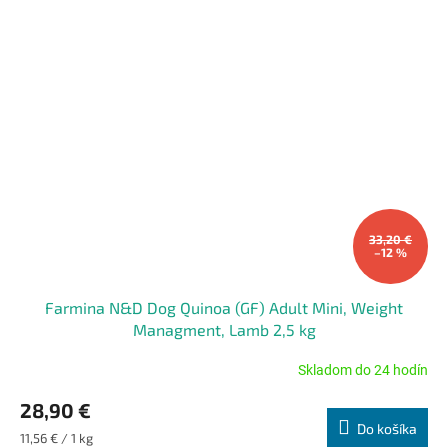
33,20 €
–12 %
Farmina N&D Dog Quinoa (GF) Adult Mini, Weight
Managment, Lamb 2,5 kg
Skladom do 24 hodín
Priemerné
hodnotenie
28,90 €
produktu
Do košíka
je
Jednotková
11,56 € / 1 kg