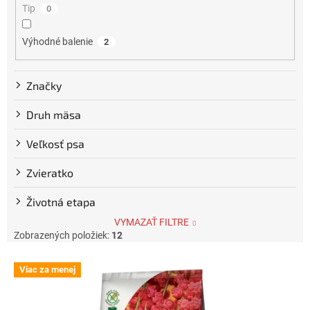
Tip
0
o
v
Výhodné balenie
2
Značky
Druh mäsa
Veľkosť psa
Zvieratko
Životná etapa
VYMAZAŤ FILTRE
Zobrazených položiek:
12
V
Viac za menej
ý
p
i