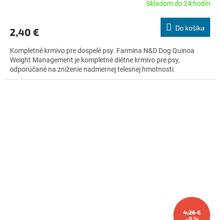
Skladom do 24 hodín
Priemerné
hodnotenie
produktu
Do košíka
2,40 €
je
4,8
Kompletné krmivo pre dospelé psy. Farmina N&D Dog Quinoa
z
Weight Management je kompletné diétne krmivo pre psy,
5
odporúčané na zníženie nadmernej telesnej hmotnosti.
hviezdičiek.
4,26 €
–8 %