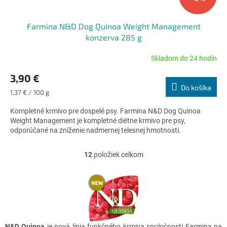
Farmina N&D Dog Quinoa Weight Management
konzerva 285 g
Skladom do 24 hodín
Priemerné
hodnotenie
3,90 €
produktu
Do košíka
je
Jednotková
1,37 € / 100 g
5,0
cena:
z
Kompletné krmivo pre dospelé psy. Farmina N&D Dog Quinoa
5
Weight Management je kompletné diétne krmivo pre psy,
hviezdičiek.
odporúčané na zníženie nadmernej telesnej hmotnosti.
12
položiek celkom
O
v
l
á
d
a
c
i
N&D Quinoa
je nová línia funkčného krmiva spoločnosti Farmina na