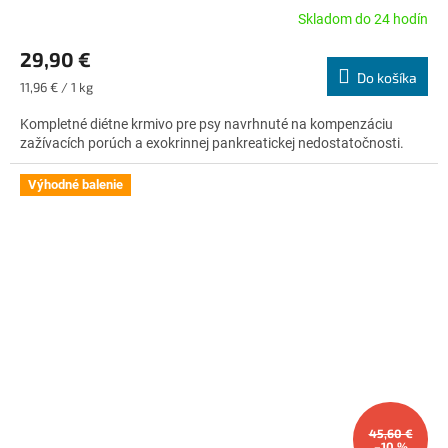
Skladom do 24 hodín
Priemerné
hodnotenie
29,90 €
produktu
Do košíka
je
Jednotková
11,96 € / 1 kg
4,8
cena:
z
Kompletné diétne krmivo pre psy navrhnuté na kompenzáciu
5
zažívacích porúch a exokrinnej pankreatickej nedostatočnosti.
hviezdičiek.
Výhodné balenie
45,60 €
–10 %