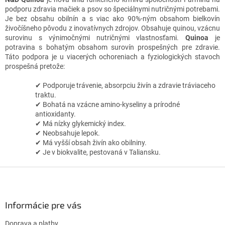
e
podporu zdravia mačiek a psov so špeciálnymi nutričnými potrebami.
p
Je bez obsahu obilnín a s viac ako 90%-ným obsahom bielkovín
r
živočíšneho pôvodu z inovatívnych zdrojov. Obsahuje quinou, vzácnu
v
surovinu s výnimočnými nutričnými vlastnosťami.
Quinoa
je
k
potravina s bohatým obsahom surovín prospešných pre zdravie.
y
Táto podpora je u viacerých ochoreniach a fyziologických stavoch
v
prospešná pretože:
ý
p
✔ Podporuje trávenie, absorpciu živín a zdravie tráviaceho
i
traktu.
s
✔ Bohatá na vzácne amino-kyseliny a prírodné
u
antioxidanty.
✔ Má nízky glykemický index.
✔ Neobsahuje lepok.
✔ Má vyšší obsah živín ako obilniny.
✔ Je v biokvalite, pestovaná v Taliansku.
Z
á
p
ä
Informácie pre vás
t
Doprava a platby