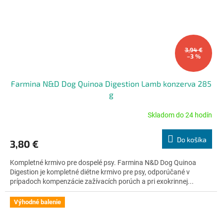
3,94 €
–3 %
Farmina N&D Dog Quinoa Digestion Lamb konzerva 285
g
Skladom do 24 hodín
Priemerné
hodnotenie
produktu
Do košíka
3,80 €
je
4,8
Kompletné krmivo pre dospelé psy. Farmina N&D Dog Quinoa
z
Digestion je kompletné diétne krmivo pre psy, odporúčané v
5
prípadoch kompenzácie zažívacích porúch a pri exokrinnej...
hviezdičiek.
Výhodné balenie