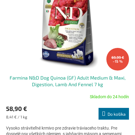
s
p
r
o
d
u
k
t
o
69,99 €
–15 %
v
Farmina N&D Dog Quinoa (GF) Adult Medium & Maxi,
Digestion, Lamb And Fennel 7 kg
Skladom do 24 hodín
Priemerné
hodnotenie
58,90 €
produktu
Do košíka
je
Jednotková
8,41 € / 1 kg
5,0
cena:
z
Vysoko stráviteľné krmivo pre zdravie tráviaceho traktu. Pre
5
dospelé psy všetkých plemien, s jahňacím mäsom a semenami