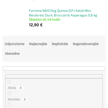
Farmina N&D Dog Quinoa (GF) Adult Mini,
Neutered, Duck, Broccoli & Asparagus 0,8 kg
Skladom do 24 hodín
12,90 €
R
a
Odporúčame
Najlacnejšie
Najdrahšie
Najpredávanejšie
d
e
Abecedne
n
i
e
p
r
o
Akcia
0
d
u
Novinka
0
k
t