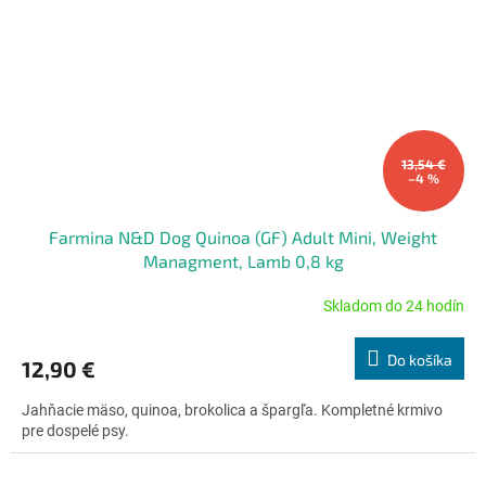
13,54 €
–4 %
Farmina N&D Dog Quinoa (GF) Adult Mini, Weight
Managment, Lamb 0,8 kg
Skladom do 24 hodín
Priemerné
hodnotenie
produktu
Do košíka
12,90 €
je
4,7
Jahňacie mäso, quinoa, brokolica a špargľa. Kompletné krmivo
z
pre dospelé psy.
5
hviezdičiek.