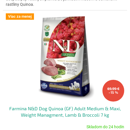
hviezdičiek.
rastliny Quinoa.
Viac za menej
69,99 €
–15 %
Farmina N&D Dog Quinoa (GF) Adult Medium & Maxi,
Weight Managment, Lamb & Broccoli 7 kg
Skladom do 24 hodín
Priemerné