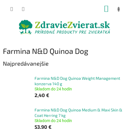
Prejsť
NÁKUP
na
obsah
KOŠÍK
Farmina N&D Quinoa Dog
Najpredávanejšie
Farmina N&D Dog Quinoa Weight Management
konzerva 140 g
Skladom do 24 hodín
2,40 €
Farmina N&D Dog Quinoa Medium & Maxi Skin &
Coat Herring 7 kg
Skladom do 24 hodín
53,90 €