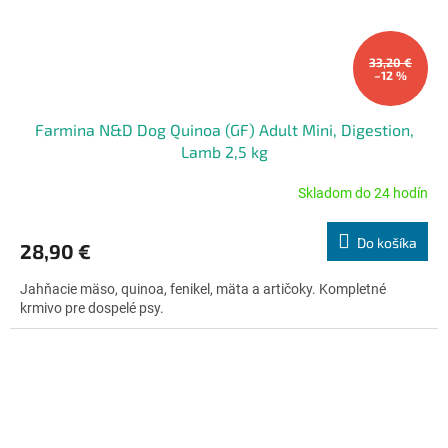
33,20 €
–12 %
Farmina N&D Dog Quinoa (GF) Adult Mini, Digestion,
Lamb 2,5 kg
Skladom do 24 hodín
Priemerné
hodnotenie
produktu
Do košíka
28,90 €
je
5,0
Jahňacie mäso, quinoa, fenikel, mäta a artičoky. Kompletné
z
krmivo pre dospelé psy.
5
hviezdičiek.