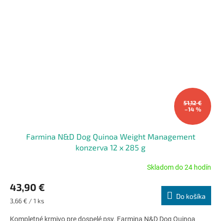
51,12 €
–14 %
Farmina N&D Dog Quinoa Weight Management
konzerva 12 x 285 g
Skladom do 24 hodín
Priemerné
hodnotenie
43,90 €
produktu
Do košíka
je
Jednotková
3,66 € / 1 ks
4,8
cena:
z
Kompletné krmivo pre dospelé psy. Farmina N&D Dog Quinoa