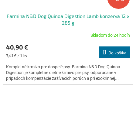
Farmina N&D Dog Quinoa Digestion Lamb konzerva 12 x
285 g
Skladom do 24 hodín
Priemerné
hodnotenie
40,90 €
produktu
Do košíka
je
Jednotková
3,41 € / 1 ks
5,0
cena:
z
Kompletné krmivo pre dospelé psy. Farmina N&D Dog Quinoa
5
Digestion je kompletné diétne krmivo pre psy, odporúčané v
hviezdičiek.
prípadoch kompenzácie zažívacích porúch a pri exokrinnej...