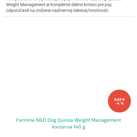
5
Weight Management je kompletné diétne krmivo pre psy,
hviezdičiek.
odporúčané na zníženie nadmernej telesnej hmotnosti.
2,52 €
–4 %
Farmina N&D Dog Quinoa Weight Management
konzerva 140 g