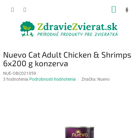
Prejsť
NÁKUP
na
obsah
KOŠÍK
Nuevo Cat Adult Chicken & Shrimps
6x200 g konzerva
NUE-OBC021959
Priemerné
3 hodnotenia
Podrobnosti hodnotenia
Značka:
Nuevo
hodnotenie
produktu
je
5,0
z
5
hviezdičiek.