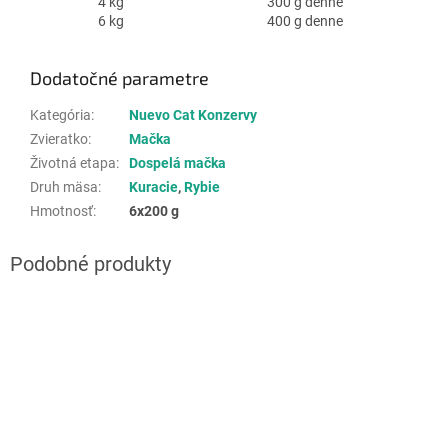
4 kg
300 g denne
6 kg
400 g denne
Dodatočné parametre
Kategória
:
Nuevo Cat Konzervy
Zvieratko
:
Mačka
Životná etapa
:
Dospelá mačka
Druh mäsa
:
Kuracie
,
Rybie
Hmotnosť
:
6x200 g