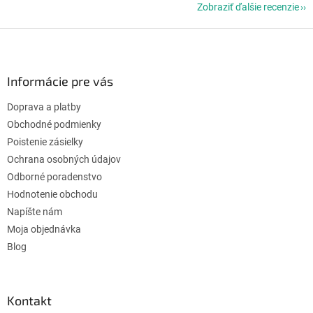
Zobraziť ďalšie recenzie
Z
á
p
ä
Informácie pre vás
t
Doprava a platby
i
e
Obchodné podmienky
Poistenie zásielky
Ochrana osobných údajov
Odborné poradenstvo
Hodnotenie obchodu
Napíšte nám
Moja objednávka
Blog
Kontakt