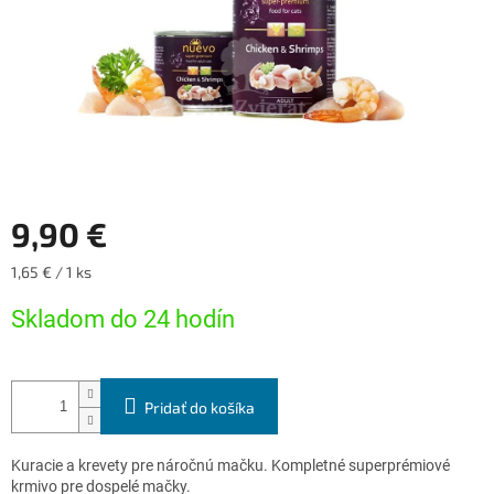
9,90 €
Jednotková
1,65 € / 1 ks
cena:
Skladom do 24 hodín
Pridať do košíka
Kuracie a krevety pre náročnú mačku. Kompletné superprémiové
krmivo pre dospelé mačky.