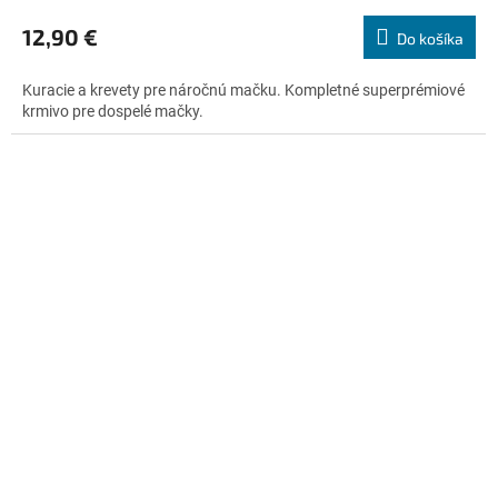
hodnotenie
produktu
12,90 €
Do košíka
je
5,0
Kuracie a krevety pre náročnú mačku. Kompletné superprémiové
z
krmivo pre dospelé mačky.
5
hviezdičiek.