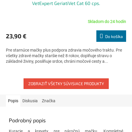
VetExpert GeriatiVet Cat 60 cps.
Skladom do 24 hodín
Priemerné
hodnotenie
produktu
23,90 €
Do košíka
je
4,7
Pre starnúce mačky plus podpora zdravia močového traktu. Pre
z
všetky zdravé mačky staršie než 8 rokov, doplňuje stravu o
5
základné živiny, posilňuje srdce, chráni močové cesty a...
hviezdičiek.
ZOBRAZIŤ VŠETKY SÚVISIACE PRODUKTY
Popis
Diskusia
Značka
Podrobný popis
Kuracie a krevety pre náročnú mačku. Kompletné