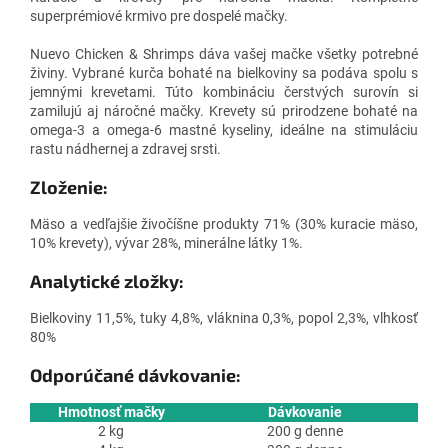
superprémiové krmivo pre dospelé mačky.
Nuevo Chicken & Shrimps dáva vašej mačke všetky potrebné
živiny. Vybrané kurča bohaté na bielkoviny sa podáva spolu s
jemnými krevetami. Túto kombináciu čerstvých surovín si
zamilujú aj náročné mačky. Krevety sú prirodzene bohaté na
omega-3 a omega-6 mastné kyseliny, ideálne na stimuláciu
rastu nádhernej a zdravej srsti.
Zloženie:
Mäso a vedľajšie živočíšne produkty 71% (30% kuracie mäso,
10% krevety), vývar 28%, minerálne látky 1%.
Analytické zložky:
Bielkoviny 11,5%, tuky 4,8%, vláknina 0,3%, popol 2,3%, vlhkosť
80%
Odporúčané dávkovanie:
Hmotnosť mačky
Dávkovanie
2 kg
200 g denne