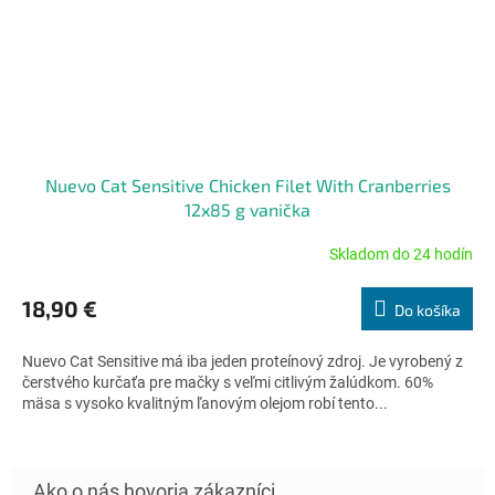
Nuevo Cat Sensitive Chicken Filet With Cranberries
12x85 g vanička
Skladom do 24 hodín
Priemerné
hodnotenie
produktu
18,90 €
Do košíka
je
5,0
Nuevo Cat Sensitive má iba jeden proteínový zdroj. Je vyrobený z
z
čerstvého kurčaťa pre mačky s veľmi citlivým žalúdkom. 60%
5
mäsa s vysoko kvalitným ľanovým olejom robí tento...
hviezdičiek.