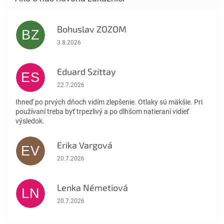
Bohuslav ZOZOM
BZ
Hodnotenie obchodu je 5 z 5 hviezdičiek.
3.8.2026
Eduard Szittay
ES
Hodnotenie obchodu je 5 z 5 hviezdičiek.
22.7.2026
Ihneď po prvých dňoch vidím zlepšenie. Otlaky sú mäkšie. Pri
používaní treba byť trpezlivý a po dlhšom natieraní vidieť
výsledok.
Erika Vargová
EV
Hodnotenie obchodu je 5 z 5 hviezdičiek.
20.7.2026
Lenka Németiová
LN
Hodnotenie obchodu je 5 z 5 hviezdičiek.
20.7.2026