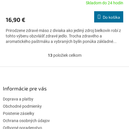
Skladom do 24 hodín
Priemerné
hodnotenie
produktu
Do košíka
16,90 €
je
5,0
Prirodzene zdravé mäso z diviaka ako jediný zdroj bielkovín robí z
z
tohto výberu obzvlášť zdravé jedlo. Trocha zdravého a
5
aromatického paštrnáku a vybraných bylín ponúka základné...
hviezdičiek.
13
položiek celkom
O
v
l
Z
á
á
d
p
a
ä
Informácie pre vás
c
t
i
Doprava a platby
i
e
p
e
Obchodné podmienky
r
Poistenie zásielky
v
Ochrana osobných údajov
k
Odborné poradenstvo
y