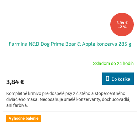
3,94 €
–2 %
Farmina N&D Dog Prime Boar & Apple konzerva 285 g
Skladom do 24 hodín
Priemerné
hodnotenie
produktu
Do košíka
3,84 €
je
5,0
Kompletné krmivo pre dospelé psy z čistého a stopercentného
z
diviačieho mäsa. Neobsahuje umelé konzervanty, dochucovadlá,
5
ani farbivá.
hviezdičiek.
Výhodné balenie