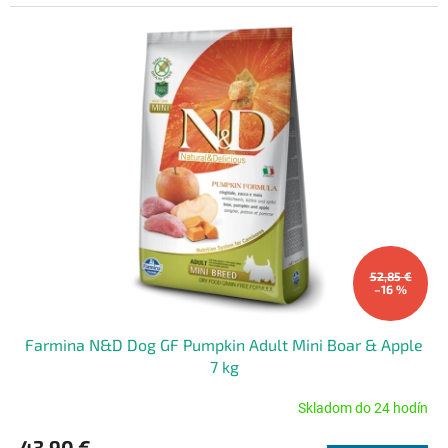
52,85 €
–16 %
Farmina N&D Dog GF Pumpkin Adult Mini Boar & Apple
7 kg
Skladom do 24 hodín
Priemerné
hodnotenie
43,90 €