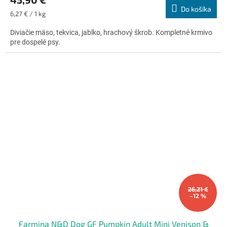
produktu
Do košíka
je
Jednotková
6,27 € / 1 kg
5,0
cena:
z
Diviačie mäso, tekvica, jablko, hrachový škrob. Kompletné krmivo
5
pre dospelé psy.
hviezdičiek.
26,21 €
–12 %
Farmina N&D Dog GF Pumpkin Adult Mini Venison &