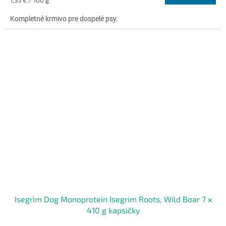
5,0
cena:
z
Kompletné krmivo pre dospelé psy.
5
hviezdičiek.
Isegrim Dog Monoprotein Isegrim Roots, Wild Boar 7 x
410 g kapsičky