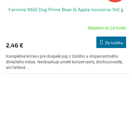
Farmina N&D Dog Prime Boar & Apple konzerva 140 g
Skladom do 24 hodín
Priemerné
hodnotenie
produktu
Do košíka
2,46 €
je
5,0
Kompletné krmivo pre dospelé psy z čistého a stopercentného
z
diviačieho mäsa. Neobsahuje umelé konzervanty, dochucovadlá,
5
ani farbivá.
hviezdičiek.