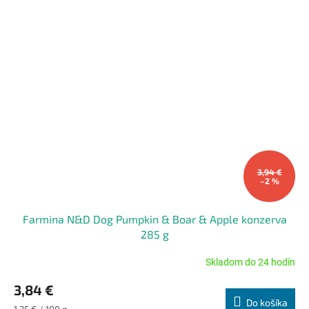
3,94 €
–2 %
Farmina N&D Dog Pumpkin & Boar & Apple konzerva
285 g
Skladom do 24 hodín
Priemerné
hodnotenie
3,84 €
produktu
Do košíka
je
Jednotková
1,35 € / 100 g