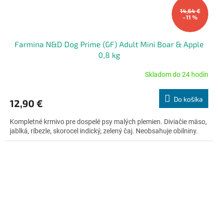
14,64 €
–11 %
Farmina N&D Dog Prime (GF) Adult Mini Boar & Apple
0,8 kg
Skladom do 24 hodín
Priemerné
hodnotenie
produktu
Do košíka
12,90 €
je
5,0
Kompletné krmivo pre dospelé psy malých plemien. Diviačie mäso,
z
jablká, ríbezle, skorocel indický, zelený čaj. Neobsahuje obilniny.
5
hviezdičiek.