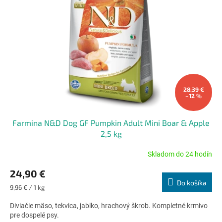
28,39 €
–12 %
Farmina N&D Dog GF Pumpkin Adult Mini Boar & Apple
2,5 kg
Skladom do 24 hodín
Priemerné
hodnotenie
24,90 €
produktu
Do košíka
je
Jednotková
9,96 € / 1 kg
5,0
cena:
z
Diviačie mäso, tekvica, jablko, hrachový škrob. Kompletné krmivo
5
pre dospelé psy.
hviezdičiek.