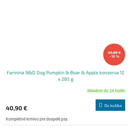
45,60 €
–10 %
Farmina N&D Dog Pumpkin & Boar & Apple konzerva 12
x 285 g
Skladom do 24 hodín
Priemerné
hodnotenie
produktu
Do košíka
40,90 €
je
5,0
Kompletné krmivo pre dospelé psy.
z
5
hviezdičiek.