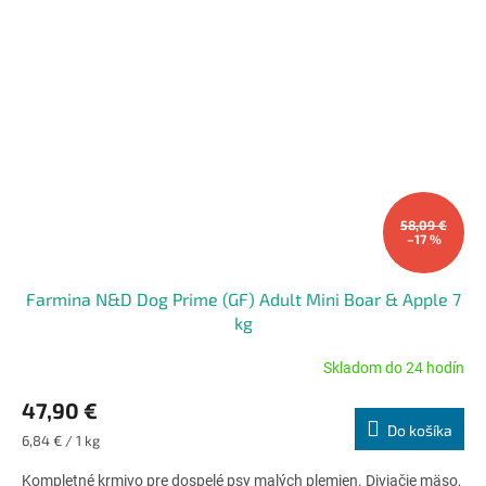
58,09 €
–17 %
Farmina N&D Dog Prime (GF) Adult Mini Boar & Apple 7
kg
Skladom do 24 hodín
Priemerné
hodnotenie
47,90 €
produktu
Do košíka
je
Jednotková
6,84 € / 1 kg
5,0
cena:
z
Kompletné krmivo pre dospelé psy malých plemien. Diviačie mäso,