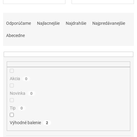
R
a
Odporúčame
Najlacnejšie
Najdrahšie
Najpredávanejšie
d
e
Abecedne
n
i
e
p
r
o
Akcia
0
d
u
Novinka
0
k
t
Tip
0
o
v
Výhodné balenie
2