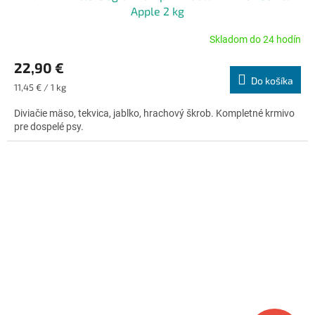
Apple 2 kg
Skladom do 24 hodín
Priemerné
hodnotenie
22,90 €
produktu
Do košíka
je
Jednotková
11,45 € / 1 kg
4,5
cena:
z
Diviačie mäso, tekvica, jablko, hrachový škrob. Kompletné krmivo
5
pre dospelé psy.
hviezdičiek.