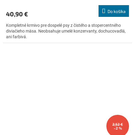
hodnotenie
produktu
Do košíka
40,90 €
je
5,0
Kompletné krmivo pre dospelé psy z čistého a stopercentného
z
diviačieho mäsa. Neobsahuje umelé konzervanty, dochucovadlá,
5
ani farbivá.
hviezdičiek.
2,52 €
–2 %