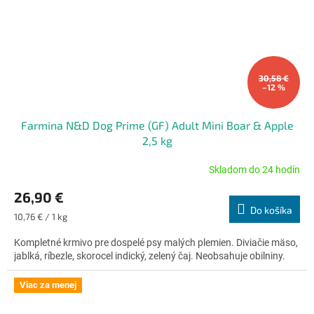
30,58 €
–12 %
Farmina N&D Dog Prime (GF) Adult Mini Boar & Apple
2,5 kg
Skladom do 24 hodín
Priemerné
hodnotenie
26,90 €
produktu
Do košíka
je
Jednotková
10,76 € / 1 kg
5,0
cena:
z
Kompletné krmivo pre dospelé psy malých plemien. Diviačie mäso,
5
jablká, ríbezle, skorocel indický, zelený čaj. Neobsahuje obilniny.
hviezdičiek.
Viac za menej