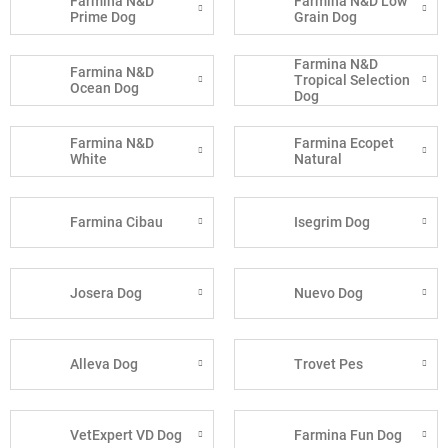
Farmina N&D
Farmina N&D Low
Prime Dog
Grain Dog
Farmina N&D
Farmina N&D
Tropical Selection
Ocean Dog
Dog
Farmina N&D
Farmina Ecopet
White
Natural
Farmina Cibau
Isegrim Dog
Josera Dog
Nuevo Dog
Alleva Dog
Trovet Pes
VetExpert VD Dog
Farmina Fun Dog