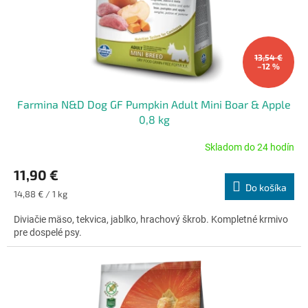
u
k
t
o
13,54 €
–12 %
v
Farmina N&D Dog GF Pumpkin Adult Mini Boar & Apple
0,8 kg
Skladom do 24 hodín
Priemerné
hodnotenie
11,90 €
produktu
Do košíka
je
Jednotková
14,88 € / 1 kg
4,7
cena:
z
Diviačie mäso, tekvica, jablko, hrachový škrob. Kompletné krmivo
5
pre dospelé psy.
hviezdičiek.