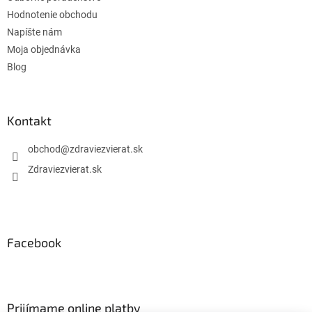
v
Hodnotenie obchodu
ý
Napíšte nám
p
Moja objednávka
i
s
Blog
u
Kontakt
obchod
@
zdraviezvierat.sk
Zdraviezvierat.sk
Facebook
Prijímame online platby