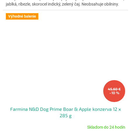
5
jablká, ríbezle, skorocel indický, zelený čaj. Neobsahuje obilniny.
hviezdičiek.
Výhodné balenie
45,60 €
–10 %
Farmina N&D Dog Prime Boar & Apple konzerva 12 x
285 g
Skladom do 24 hodín
Priemerné