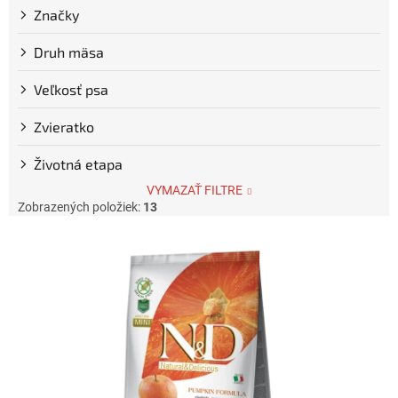
Značky
Druh mäsa
Veľkosť psa
Zvieratko
Životná etapa
VYMAZAŤ FILTRE
Zobrazených položiek:
13
V
ý
p
i
s
p
r
o
d