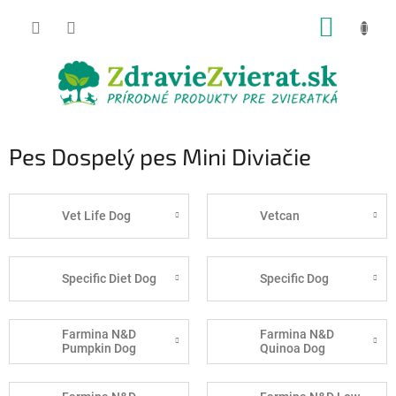
Prejsť
NÁKUP
na
obsah
KOŠÍK
Pes Dospelý pes Mini Diviačie
Vet Life Dog
Vetcan
Specific Diet Dog
Specific Dog
Farmina N&D
Farmina N&D
Pumpkin Dog
Quinoa Dog