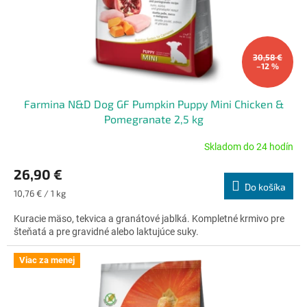
u
k
t
o
30,58 €
–12 %
v
Farmina N&D Dog GF Pumpkin Puppy Mini Chicken &
Pomegranate 2,5 kg
Skladom do 24 hodín
Priemerné
hodnotenie
26,90 €
produktu
Do košíka
je
Jednotková
10,76 € / 1 kg
5,0
cena:
z
Kuracie mäso, tekvica a granátové jablká. Kompletné krmivo pre
5
šteňatá a pre gravidné alebo laktujúce suky.
hviezdičiek.
Viac za menej