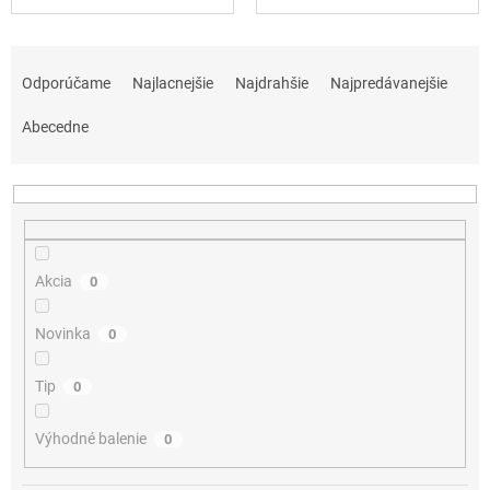
R
a
Odporúčame
Najlacnejšie
Najdrahšie
Najpredávanejšie
d
e
Abecedne
n
i
e
p
r
o
Akcia
0
d
u
Novinka
0
k
t
Tip
0
o
v
Výhodné balenie
0