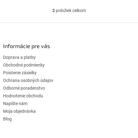
2
položiek celkom
O
v
l
Z
á
á
d
p
a
ä
Informácie pre vás
c
t
i
Doprava a platby
i
e
p
e
Obchodné podmienky
r
Poistenie zásielky
v
Ochrana osobných údajov
k
Odborné poradenstvo
y
v
Hodnotenie obchodu
ý
Napíšte nám
p
Moja objednávka
i
s
Blog
u