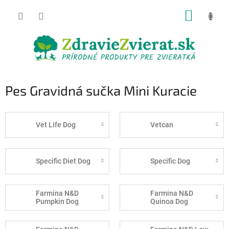
Prejsť
NÁKUP
na
obsah
KOŠÍK
Pes Gravidná sučka Mini Kuracie
Vet Life Dog
Vetcan
Specific Diet Dog
Specific Dog
Farmina N&D
Farmina N&D
Pumpkin Dog
Quinoa Dog