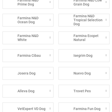
Farmina N&D
Farmina N&D Low
Prime Dog
Grain Dog
Farmina N&D
Farmina N&D
Tropical Selection
Ocean Dog
Dog
Farmina N&D
Farmina Ecopet
White
Natural
Farmina Cibau
Isegrim Dog
Josera Dog
Nuevo Dog
Alleva Dog
Trovet Pes
VetExpert VD Dog
Farmina Fun Dog