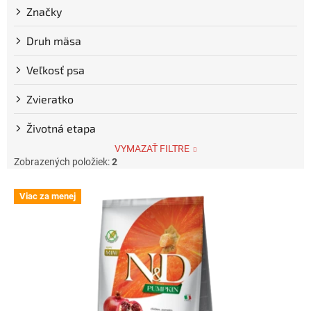
Značky
Druh mäsa
Veľkosť psa
Zvieratko
Životná etapa
VYMAZAŤ FILTRE
Zobrazených položiek:
2
V
Viac za menej
ý
p
i
s
p
r
o
d