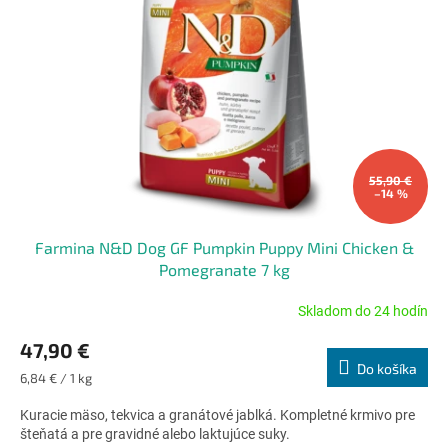
55,90 €
–14 %
Farmina N&D Dog GF Pumpkin Puppy Mini Chicken &
Pomegranate 7 kg
Skladom do 24 hodín
Priemerné
hodnotenie
47,90 €
produktu
Do košíka
je
Jednotková
6,84 € / 1 kg
5,0
cena:
z
Kuracie mäso, tekvica a granátové jablká. Kompletné krmivo pre
5
šteňatá a pre gravidné alebo laktujúce suky.
hviezdičiek.