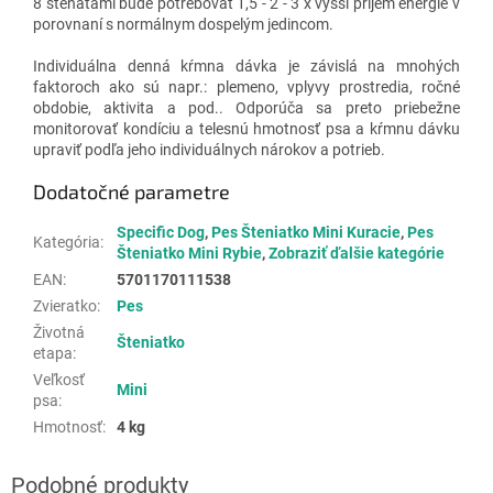
8 šteňatami bude potrebovať 1,5 - 2 - 3 x vyšší príjem energie v
porovnaní s normálnym dospelým jedincom.
Individuálna denná kŕmna dávka je závislá na mnohých
faktoroch ako sú napr.:
plemeno, vplyvy prostredia, ročné
obdobie, aktivita a pod.. Odporúča sa preto priebežne
monitorovať kondíciu a telesnú hmotnosť psa a kŕmnu dávku
upraviť podľa jeho individuálnych nárokov a potrieb.
Dodatočné parametre
Specific Dog
,
Pes Šteniatko Mini Kuracie
,
Pes
Kategória
:
Šteniatko Mini Rybie
,
Zobraziť ďalšie kategórie
EAN
:
5701170111538
Zvieratko
:
Pes
Životná
Šteniatko
etapa
:
Veľkosť
Mini
psa
:
Hmotnosť
:
4 kg