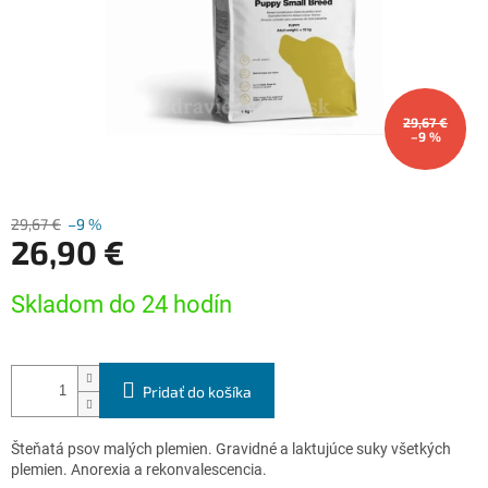
29,67 €
–9 %
29,67 €
–9 %
26,90 €
Jednotková
Skladom do 24 hodín
cena:
Pridať do košíka
Šteňatá psov malých plemien. Gravidné a laktujúce suky všetkých
plemien. Anorexia a rekonvalescencia.