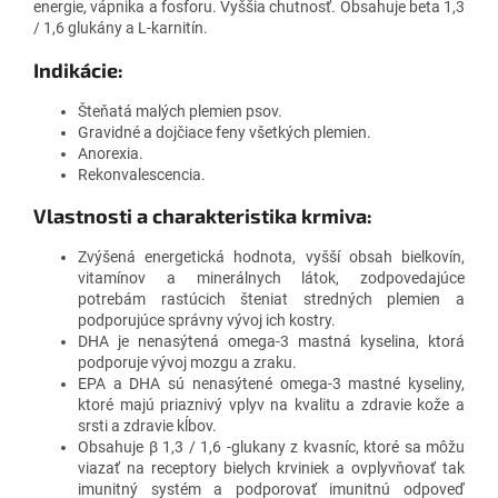
energie, vápnika a fosforu. Vyššia chutnosť. Obsahuje beta 1,3
/ 1,6 glukány a L-karnitín.
Indikácie:
Šteňatá malých plemien psov.
Gravidné a dojčiace feny všetkých plemien.
Anorexia.
Rekonvalescencia.
Vlastnosti a charakteristika krmiva:
Zvýšená energetická hodnota, vyšší obsah bielkovín,
vitamínov a minerálnych látok, zodpovedajúce
potrebám rastúcich šteniat stredných plemien a
podporujúce správny vývoj ich kostry.
DHA je nenasýtená omega-3 mastná kyselina, ktorá
podporuje vývoj mozgu a zraku.
EPA a DHA sú nenasýtené omega-3 mastné kyseliny,
ktoré majú priaznivý vplyv na kvalitu a zdravie kože a
srsti a zdravie kĺbov.
Obsahuje β 1,3 / 1,6 -glukany z kvasníc, ktoré sa môžu
viazať na receptory bielych krviniek a ovplyvňovať tak
imunitný systém a podporovať imunitnú odpoveď