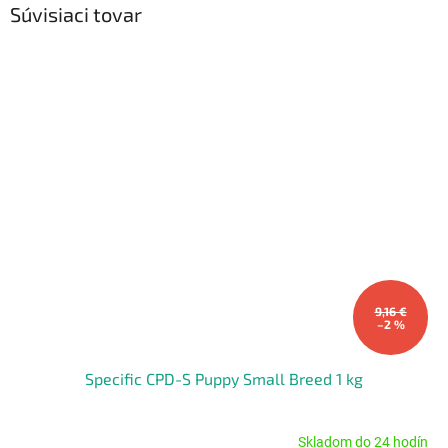
Súvisiaci tovar
9,16 €
–2 %
Specific CPD-S Puppy Small Breed 1 kg
Skladom do 24 hodín
Priemerné