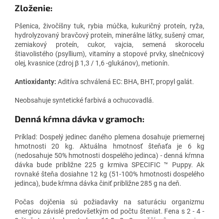
Zloženie:
Pšenica, živočíšny tuk, rybia múčka, kukuričný proteín, ryža,
hydrolyzovaný bravčový proteín, minerálne látky, sušený cmar,
zemiakový proteín, cukor, vajcia, semená skorocelu
štiavolistého (psyllium), vitamíny a stopové prvky, slnečnicový
olej, kvasnice (zdroj β 1,3 / 1,6 -glukánov), metionín.
Antioxidanty:
Aditíva schválená EC: BHA, BHT, propyl galát.
Neobsahuje syntetické farbivá a ochucovadlá.
Denná kŕmna dávka v gramoch:
Príklad: Dospelý jedinec daného plemena dosahuje priemernej
hmotnosti 20 kg.
Aktuálna hmotnosť šteňaťa je 6 kg
(nedosahuje 50% hmotnosti dospelého jedinca) - denná kŕmna
dávka bude približne 225 g krmiva SPECIFIC ™ Puppy.
Ak
rovnaké šteňa dosiahne 12 kg (51-100% hmotnosti dospelého
jedinca), bude kŕmna dávka činiť približne 285 g na deň.
Počas dojčenia sú požiadavky na saturáciu organizmu
energiou závislé predovšetkým od počtu šteniat.
Fena s 2 - 4 -