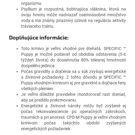
organizmu.
Psyllium je rozpustná, bobtnajúca vláknina, ktorá na
svoju hmotu môže nadviazať osemnásobné množstvo
vody a má známy priaznivý účinok na reguláciu aktivity
tráviaceho traktu.
Doplňujúce informácie:
Toto krmivo je veľmi vhodné pre šteňatá. SPECIFIC ™
Puppy je možné podávať od obdobia odstavenia (5-6
týždeň života) do dosiahnutia 80% telesnej hmotnosti
dospelého jedinca.
Počas gravidity a dojčenia sa u súk zvyšujú energetické
a živinové požiadavky. Z tohto dôvodu je SPECIFIC ™
Puppy vhodným krmivom aj pre gravidné a dojčiace feny
všetkých plemien.
Je veľmi dôležité pravidelne monitorovať rast šteniat,
aby sa predišlo prekrmovaniu.
Energetické a živinové nároky môžu byť zvýšené aj
počas rekonvalescencie po operačných zákrokoch,
traumách a pri anorexii. CPD-M Puppy je veľmi vhodným
krmivom počas takýchto období zvýšených
energetických požiadaviek.