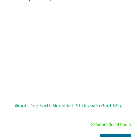
Woolf Dog Earth Noohide L Sticks with Beef 85 g
Skladom do 24 hodín
Priemerné
hodnotenie
produktu