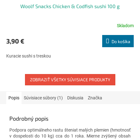
Woolf Snacks Chicken & Codfish sushi 100 g
Skladom
Priemerné
hodnotenie
produktu
3,90 €
Do košíka
je
5,0
Kuracie sushi s treskou
z
5
hviezdičiek.
ZOBRAZIŤ VŠETKY SÚVISIACE PRODUKTY
Popis
Súvisiace súbory (1)
Diskusia
Značka
Podrobný popis
Podpora optimálneho rastu šteniat malých plemien (hmotnosť
v dospelosti do 10 kg) cca do 1 roka. Mierne zvýšený obsah