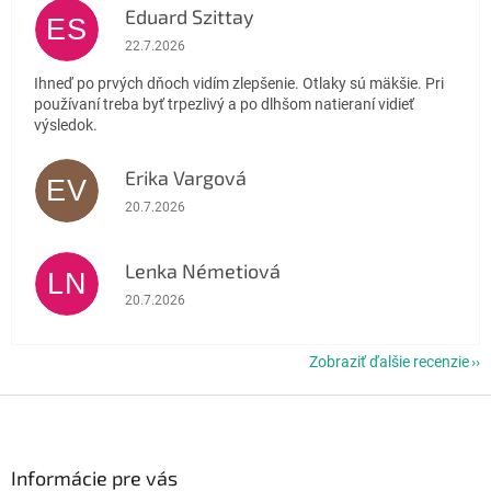
Eduard Szittay
ES
Hodnotenie obchodu je 5 z 5 hviezdičiek.
22.7.2026
Ihneď po prvých dňoch vidím zlepšenie. Otlaky sú mäkšie. Pri
používaní treba byť trpezlivý a po dlhšom natieraní vidieť
výsledok.
Erika Vargová
EV
Hodnotenie obchodu je 5 z 5 hviezdičiek.
20.7.2026
Lenka Németiová
LN
Hodnotenie obchodu je 5 z 5 hviezdičiek.
20.7.2026
Zobraziť ďalšie recenzie
Z
á
p
ä
Informácie pre vás