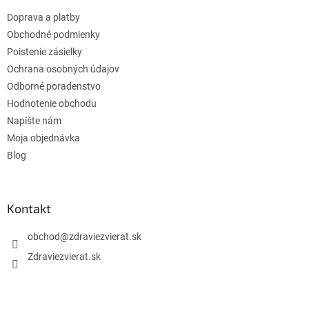
t
Doprava a platby
i
e
Obchodné podmienky
Poistenie zásielky
Ochrana osobných údajov
Odborné poradenstvo
Hodnotenie obchodu
Napíšte nám
Moja objednávka
Blog
Kontakt
obchod
@
zdraviezvierat.sk
Zdraviezvierat.sk