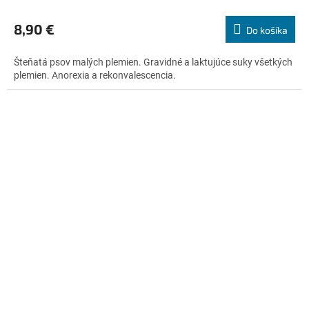
hodnotenie
produktu
8,90 €
Do košíka
je
5,0
Šteňatá psov malých plemien. Gravidné a laktujúce suky všetkých
z
plemien. Anorexia a rekonvalescencia.
5
hviezdičiek.