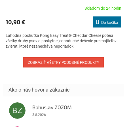
Skladom do 24 hodín
Priemerné
hodnotenie
produktu
10,90 €
Do košíka
je
5,0
Lahodná pochúťka Kong Easy Treat® Cheddar Cheese poteší
z
všetky druhy psov a poskytne jednoduché riešenie pre majiteľov
5
zvierat, ktoré nezanecháva neporiadok.
hviezdičiek.
ZOBRAZIŤ VŠETKY PODOBNÉ PRODUKTY
Bohuslav ZOZOM
BZ
Hodnotenie obchodu je 5 z 5 hviezdičiek.
3.8.2026