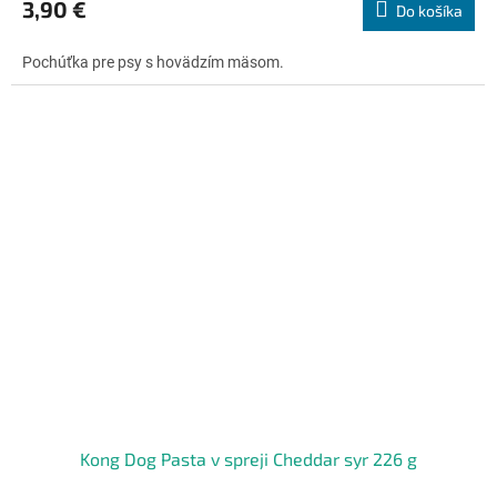
3,90 €
Do košíka
je
5,0
Pochúťka pre psy s hovädzím mäsom.
z
5
hviezdičiek.
Kong Dog Pasta v spreji Cheddar syr 226 g