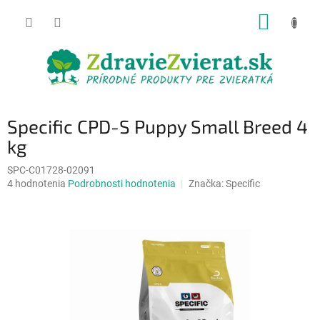
Prejsť
NÁKUP
na
obsah
KOŠÍK
Specific CPD-S Puppy Small Breed 4
kg
SPC-C01728-02091
Priemerné
4 hodnotenia
Podrobnosti hodnotenia
Značka:
Specific
hodnotenie
produktu
je
5,0
z
5
hviezdičiek.