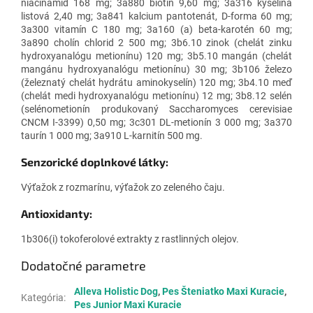
niacínamid 168 mg; 3a880 biotín 9,60 mg; 3a316 kyselina
listová 2,40 mg; 3a841 kalcium pantotenát, D-forma 60 mg;
3a300 vitamín C 180 mg; 3a160 (a) beta-karotén 60 mg;
3a890 cholín chlorid 2 500 mg; 3b6.10 zinok (chelát zinku
hydroxyanalógu metionínu) 120 mg; 3b5.10 mangán (chelát
mangánu hydroxyanalógu metionínu) 30 mg; 3b106 železo
(železnatý chelát hydrátu aminokyselín) 120 mg; 3b4.10 meď
(chelát medi hydroxyanalógu metionínu) 12 mg; 3b8.12 selén
(selénometionín produkovaný Saccharomyces cerevisiae
CNCM I-3399) 0,50 mg; 3c301 DL-metionín 3 000 mg; 3a370
taurín 1 000 mg; 3a910 L-karnitín 500 mg.
Senzorické doplnkové látky:
Výťažok z rozmarínu, výťažok zo zeleného čaju.
Antioxidanty:
1b306(i) tokoferolové extrakty z rastlinných olejov.
Dodatočné parametre
Alleva Holistic Dog
,
Pes Šteniatko Maxi Kuracie
,
Kategória
:
Pes Junior Maxi Kuracie