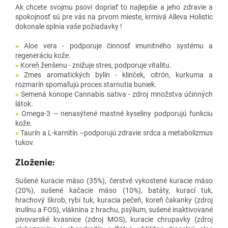
Ak chcete svojmu psovi dopriať to najlepšie a jeho zdravie a
spokojnosť sú pre vás na prvom mieste, krmivá Alleva Holistic
dokonale splnia vaše požiadavky !
»
Aloe vera - podporuje činnosť imunitného systému a
regeneráciu kože.
»
Koreň ženšenu - znižuje stres, podporuje vitalitu.
»
Zmes aromatických bylín - klinček, citrón, kurkuma a
rozmarín spomaľujú proces starnutia buniek.
»
Semená konope Cannabis sativa - zdroj množstva účinných
látok.
»
Omega-3 – nenasýtené mastné kyseliny podporujú funkciu
kože.
»
Taurín a L-karnitín –podporujú zdravie srdca a metabolizmus
tukov.
Zloženie:
Sušené kuracie mäso (35%), čerstvé vykostené kuracie mäso
(20%), sušené kačacie mäso (10%), batáty, kurací tuk,
hrachový škrob, rybí tuk, kuracia pečeň, koreň čakanky (zdroj
inulínu a FOS), vláknina z hrachu, psýlium, sušené inaktivované
pivovarské kvasnice (zdroj MOS), kuracie chrupavky (zdroj