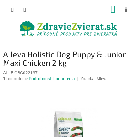
Prejsť
NÁKUP
na
obsah
KOŠÍK
Alleva Holistic Dog Puppy & Junior
Maxi Chicken 2 kg
ALLE-OBC022137
Priemerné
1 hodnotenie
Podrobnosti hodnotenia
Značka:
Alleva
hodnotenie
produktu
je
5,0
z
5
hviezdičiek.