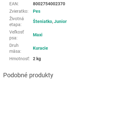
EAN
:
8002754002370
Zvieratko
:
Pes
Životná
Šteniatko
,
Junior
etapa
:
Veľkosť
Maxi
psa
:
Druh
Kuracie
mäsa
:
Hmotnosť
:
2 kg