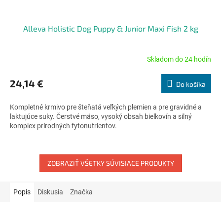
Alleva Holistic Dog Puppy & Junior Maxi Fish 2 kg
Skladom do 24 hodín
Priemerné
hodnotenie
produktu
24,14 €
Do košíka
je
5,0
Kompletné krmivo pre šteňatá veľkých plemien a pre gravidné a
z
laktujúce suky. Čerstvé mäso, vysoký obsah bielkovín a silný
5
komplex prírodných fytonutrientov.
hviezdičiek.
ZOBRAZIŤ VŠETKY SÚVISIACE PRODUKTY
Popis
Diskusia
Značka