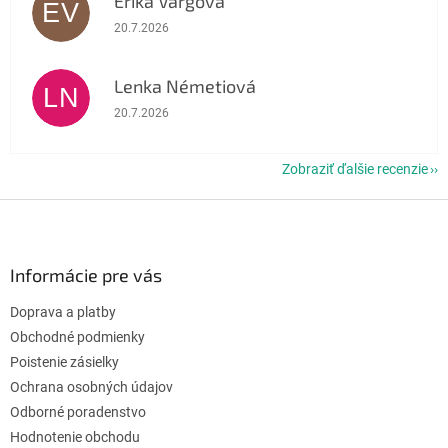
Erika Vargová
EV
Hodnotenie obchodu je 5 z 5 hviezdičiek.
20.7.2026
Lenka Németiová
LN
Hodnotenie obchodu je 5 z 5 hviezdičiek.
20.7.2026
Zobraziť ďalšie recenzie
Z
á
p
ä
Informácie pre vás
t
Doprava a platby
i
e
Obchodné podmienky
Poistenie zásielky
Ochrana osobných údajov
Odborné poradenstvo
Hodnotenie obchodu