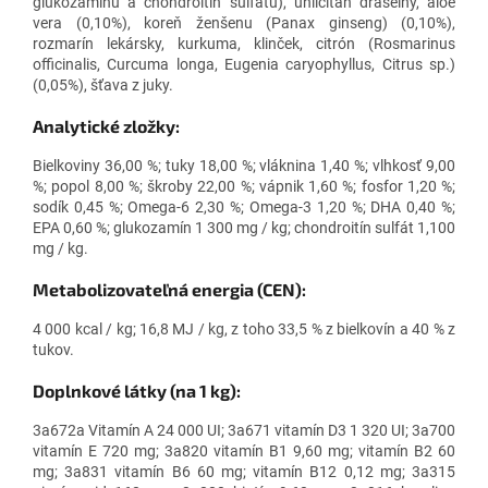
glukozamínu a chondroitín sulfátu), uhličitan draselný, aloe
vera (0,10%), koreň ženšenu (Panax ginseng) (0,10%),
rozmarín lekársky, kurkuma, klinček, citrón (Rosmarinus
officinalis, Curcuma longa, Eugenia caryophyllus, Citrus sp.)
(0,05%), šťava z juky.
Analytické zložky:
Bielkoviny 36,00 %; tuky 18,00 %; vláknina 1,40 %; vlhkosť 9,00
%; popol 8,00 %; škroby 22,00 %; vápnik 1,60 %; fosfor 1,20 %;
sodík 0,45 %; Omega-6 2,30 %; Omega-3 1,20 %; DHA 0,40 %;
EPA 0,60 %; glukozamín 1 300 mg / kg; chondroitín sulfát 1,100
mg / kg.
Metabolizovateľná energia (CEN):
4 000 kcal / kg; 16,8 MJ / kg, z toho 33,5 % z bielkovín a 40 % z
tukov.
Doplnkové látky (na 1 kg):
3a672a Vitamín A 24 000 UI; 3a671 vitamín D3 1 320 UI; 3a700
vitamín E 720 mg; 3a820 vitamín B1 9,60 mg; vitamín B2 60
mg; 3a831 vitamín B6 60 mg; vitamín B12 0,12 mg; 3a315