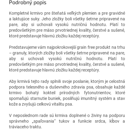
Podrobný popis
Kompletné krmivo pre šteňatá veľkých plemien a pre gravidné
a laktujúce suky. Jeho zložky boli všetky šetrne pripravené na
pare, aby si uchovali vysokú nutričnú hodnotu. Platí to
predovšetkým pre mäso prvotriednej kvality, čerstvé a sušené,
ktoré predstavuje hlavnú zložku každej receptúry.
Predstavujeme vám najpokrokovejší grain free produkt na trhu
– granuly, ktorých zložky boli všetky šetrne pripravené na pare,
aby si uchovali vysokú nutričnú hodnotu. Platí to
predovšetkým pre mäso prvotriednej kvality, čerstvé a sušené,
ktoré predstavuje hlavnú zložku každej receptúry.
Aby krmivá tejto rady splnili svoje poslanie, ktorým je celostná
podpora telesného a duševného zdravia psa, obsahuje každé
krmivo bohatý kokteil prírodných fytonutrientov, ktoré
spomaľujú starnutie buniek, posilňujú imunitný systém a stav
kože a zvyšujú celkovú vitalitu psa.
V neposlednom rade sú krmiva doplnené o živiny na podporu
správneho „spaľovania“ tukov a funkcie srdca, kĺbov a
tráviaceho traktu.