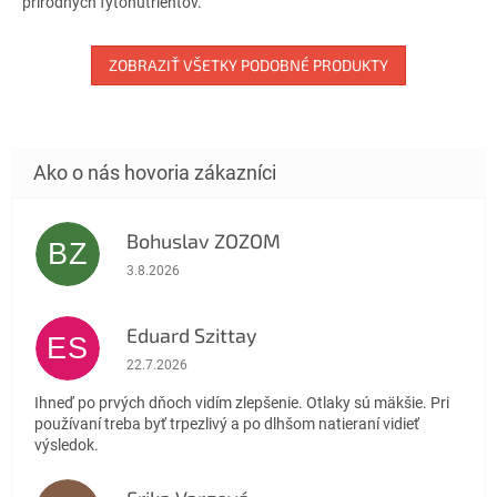
prírodných fytonutrientov.
hviezdičiek.
ZOBRAZIŤ VŠETKY PODOBNÉ PRODUKTY
Bohuslav ZOZOM
BZ
Hodnotenie obchodu je 5 z 5 hviezdičiek.
3.8.2026
Eduard Szittay
ES
Hodnotenie obchodu je 5 z 5 hviezdičiek.
22.7.2026
Ihneď po prvých dňoch vidím zlepšenie. Otlaky sú mäkšie. Pri
používaní treba byť trpezlivý a po dlhšom natieraní vidieť
výsledok.