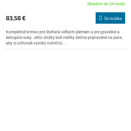
A
Skladom do 24 hodín
Priemerné
hodnotenie
R
produktu
83,58 €
Do košíka
je
M
5,0
Kompletné krmivo pre šteňatá veľkých plemien a pre gravidné a
z
O
laktujúce suky. Jeho zložky boli všetky šetrne pripravené na pare,
5
aby si uchovali vysokú nutričnú...
hviezdičiek.