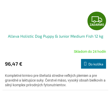
Z
ZADARMO
A
Alleva Holistic Dog Puppy & Junior Medium Fish 12 kg
D
A
Skladom do 24 hodín
Priemerné
hodnotenie
R
produktu
96,47 €
Do košíka
je
M
5,0
Kompletné krmivo pre šteňatá stredne veľkých plemien a pre
z
O
gravidné a laktujúce suky. Čerstvé mäso, vysoký obsah bielkovín a
5
silný komplex prírodných fytonutrientov.
hviezdičiek.