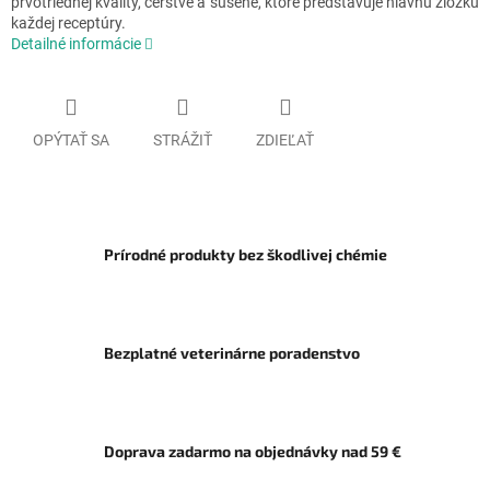
prvotriednej kvality, čerstvé a sušené, ktoré predstavuje hlavnú zložku
každej receptúry.
Detailné informácie
OPÝTAŤ SA
STRÁŽIŤ
ZDIEĽAŤ
Prírodné produkty bez škodlivej chémie
Bezplatné veterinárne poradenstvo
Doprava zadarmo na objednávky nad 59 €