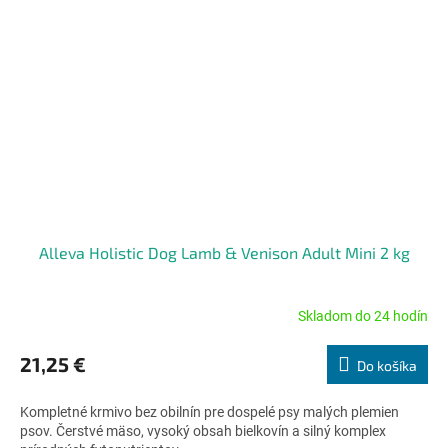
Alleva Holistic Dog Lamb & Venison Adult Mini 2 kg
Skladom do 24 hodín
Priemerné
hodnotenie
produktu
21,25 €
Do košíka
je
5,0
Kompletné krmivo bez obilnín pre dospelé psy malých plemien
z
psov. Čerstvé mäso, vysoký obsah bielkovín a silný komplex
5