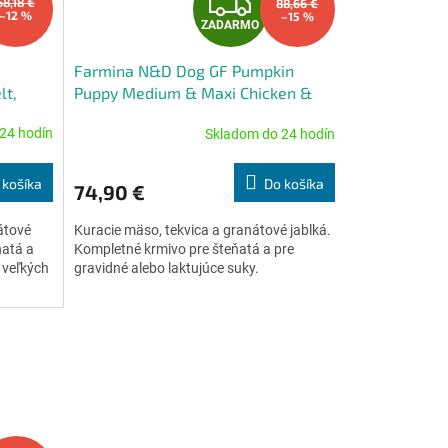
Z
68,18 €
88,66 €
–12 %
–15 %
ZADARMO
A
Farmina N&D Dog GF Pumpkin
D
lt,
Puppy Medium & Maxi Chicken &
Pomegranate 12 kg
A
24 hodín
Skladom do 24 hodín
Priemerné
hodnotenie
R
produktu
 košíka
Do košíka
74,90 €
je
M
M
5,0
átové
Kuracie mäso, tekvica a granátové jablká.
z
O
ňatá a
Kompletné krmivo pre šteňatá a pre
5
 veľkých
gravidné alebo laktujúce suky.
hviezdičiek.