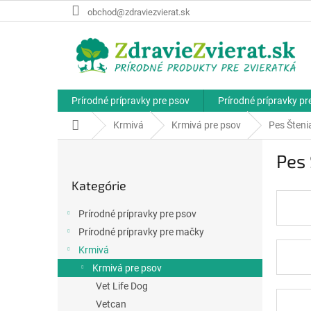
Prejsť
obchod@zdraviezvierat.sk
na
obsah
Prírodné prípravky pre psov
Prírodné prípravky p
Domov
Krmivá
Krmivá pre psov
Pes Šteni
B
Pes 
o
Preskočiť
č
Kategórie
kategórie
n
ý
Prírodné prípravky pre psov
p
Prírodné prípravky pre mačky
a
Krmivá
n
e
Krmivá pre psov
l
Vet Life Dog
Vetcan