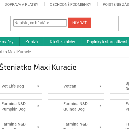
DOPRAVA A PLATBY
OBCHODNÉ PODMIENKY
POISTENIE ZÁS
HĽADAŤ
re mačky
Krmivá
Kliešte a blchy
Doplnky k starostlivosti
atko Maxi Kuracie
Šteniatko Maxi Kuracie
S
Vet Life Dog
Vetcan
D
Farmina N&D
Farmina N&D
F
Pumpkin Dog
Quinoa Dog
P
Farmina N&D
Farmina N&D
F