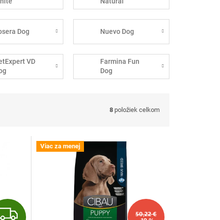
hite
Natural
osera Dog
Nuevo Dog
etExpert VD
Farmina Fun
og
Dog
8
položiek celkom
Viac za menej
Z
50,22 €