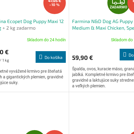
Z
47,05 €
–10 %
ZADARMO
A
na Ecopet Dog Puppy Maxi 12
Farmina N&D Dog AG Puppy
D
g
+ 2 kg zadarmo
Medium & Maxi Chicken, Spe
Oats & Pomegranate 12 kg
A
Skladom do 24 hodín
Skladom do 
erné
Priemerné
tenie
hodnotenie
R
0 €
ktu
produktu
Do
59,90 €
Do košíka
je
ková
/ 1 kg
4,8
Špalda, ovos, kuracie mäso, gran
z
etné vyvážené krmivo pre šteňatá
O
jablká. Kompletné krmivo pre šte
5
h a gigantických plemien, gravidné
gravidné a laktujúce suky stredne
ičiek.
hviezdičiek.
ujúce suky.
a veľkých plemien.