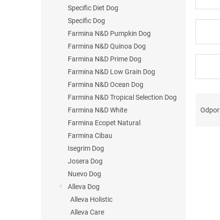
Specific Diet Dog
Specific Dog
Farmina N&D Pumpkin Dog
Farmina N&D Quinoa Dog
Farmina N&D Prime Dog
Farmina N&D Low Grain Dog
Farmina N&D Ocean Dog
R
Farmina N&D Tropical Selection Dog
a
Odpo
Farmina N&D White
d
Farmina Ecopet Natural
e
Farmina Cibau
V
n
Isegrim Dog
ý
i
p
e
Josera Dog
i
p
Nuevo Dog
s
r
Alleva Dog
p
o
Alleva Holistic
r
d
Alleva Care
o
u