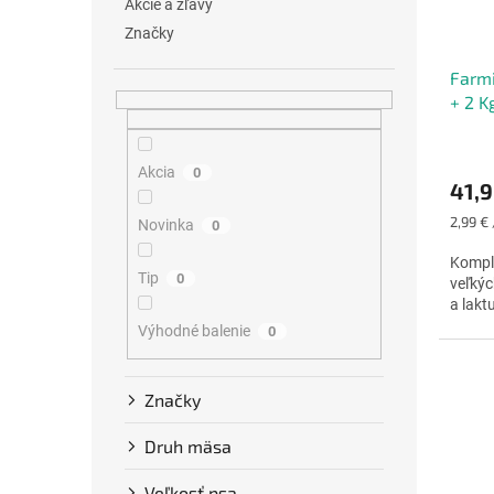
Akcie a zľavy
Značky
Farmi
+ 2 K
Priem
hodno
Akcia
0
41,9
produ
je
Jednot
2,99 € 
Novinka
0
5,0
cena:
z
Kompl
5
Tip
0
veľkýc
hviezd
a lakt
Výhodné balenie
0
Značky
Druh mäsa
Veľkosť psa