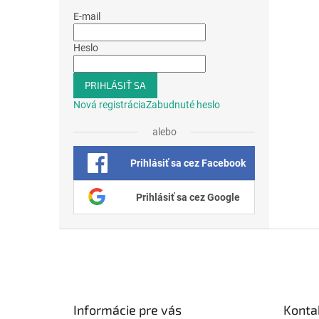
E-mail
Heslo
PRIHLÁSIŤ SA
Nová registrácia
Zabudnuté heslo
alebo
Prihlásiť sa cez Facebook
Prihlásiť sa cez Google
Z
á
p
ä
t
Informácie pre vás
Konta
i