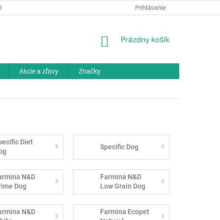
IELKY
OCHRANA OSOBNÝCH ÚDAJOV
Prihlásenie
ODBORNÉ PORADENSTV
NÁKUPNÝ
Prázdny košík
KOŠÍK
Akcie a zľavy
Značky
pecific Diet
Specific Dog
og
armina N&D
Farmina N&D
rime Dog
Low Grain Dog
armina N&D
Farmina Ecopet