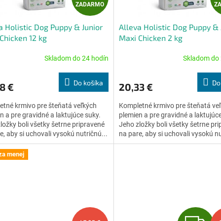
ZADARMO
Z
A
a Holistic Dog Puppy & Junior
Alleva Holistic Dog Puppy & 
D
Chicken 12 kg
Maxi Chicken 2 kg
A
Skladom do 24 hodín
Skladom do 
erné
Priemerné
tenie
hodnotenie
R
ktu
produktu
Do košíka
Do
8 €
20,33 €
je
M
5,0
tné krmivo pre šteňatá veľkých
Kompletné krmivo pre šteňatá ve
z
O
n a pre gravidné a laktujúce suky.
plemien a pre gravidné a laktujúc
5
ložky boli všetky šetrne pripravené
Jeho zložky boli všetky šetrne pr
ičiek.
hviezdičiek.
e, aby si uchovali vysokú nutričnú...
na pare, aby si uchovali vysokú nu
za menej