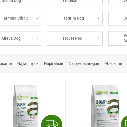
Ocean Dog
Tropical
W
Selection Dog
Farmina Cibau
Isegrim Dog
J
V
Alleva Dog
Trovet Pes
D
rúčame
Najlacnejšie
Najdrahšie
Najpredávanejšie
Abecedne
Z