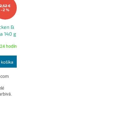
2,52 €
–2 %
cken &
a 140 g
24 hodín
 košíka
ňacom
lé
arbivá.