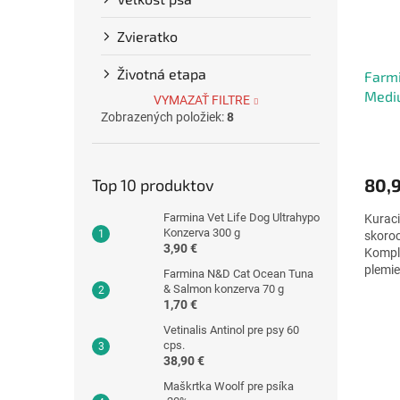
Zvieratko
Životná etapa
Farm
Medi
VYMAZAŤ FILTRE
Pome
Zobrazených položiek:
8
Priem
hodno
produ
80,
Top 10 produktov
je
4,8
Farmina Vet Life Dog Ultrahypo
Kuraci
z
Konzerva 300 g
skoroc
5
3,90 €
Komple
hviezd
plemie
Farmina N&D Cat Ocean Tuna
& Salmon konzerva 70 g
1,70 €
Vetinalis Antinol pre psy 60
cps.
38,90 €
Maškrtka Woolf pre psíka