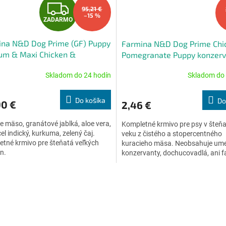
Z
95,21 €
–15 %
ZADARMO
A
ina N&D Dog Prime (GF) Puppy
Farmina N&D Dog Prime Chi
D
um & Maxi Chicken &
Pomegranate Puppy konzerv
granate 12 kg
A
Skladom do 24 hodín
Skladom do 
erné
Priemerné
tenie
hodnotenie
R
ktu
produktu
Do košíka
Do
90 €
2,46 €
je
M
5,0
e mäso, granátové jablká, aloe vera,
Kompletné krmivo pre psy v šte
z
O
el indický, kurkuma, zelený čaj.
veku z čistého a stopercentného
5
tné krmivo pre šteňatá veľkých
kuracieho mäsa. Neobsahuje ume
ičiek.
hviezdičiek.
n.
konzervanty, dochucovadlá, ani f
O
v
l
á
d
a