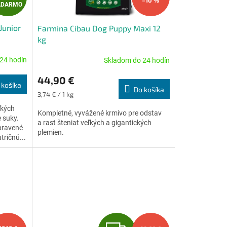
–10 %
ADARMO
A
Junior
Farmina Cibau Dog Puppy Maxi 12
D
kg
A
24 hodín
Skladom do 24 hodín
Priemerné
hodnotenie
R
44,90 €
produktu
 košíka
Do košíka
je
M
Jednotková
3,74 € / 1 kg
5,0
cena:
ľkých
z
Kompletné, vyvážené krmivo pre odstav
O
e suky.
5
a rast šteniat veľkých a gigantických
ipravené
hviezdičiek.
plemien.
tričnú...