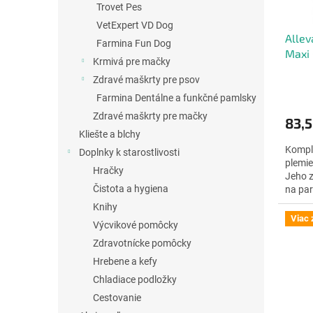
Trovet Pes
d
k
u
t
VetExpert VD Dog
Allev
k
o
Farmina Fun Dog
Maxi 
t
v
Krmivá pre mačky
o
Zdravé maškrty pre psov
Priem
v
hodno
Farmina Dentálne a funkčné pamlsky
produ
Zdravé maškrty pre mačky
83,5
je
Kliešte a blchy
5,0
Komple
z
Doplnky k starostlivosti
plemie
5
Hračky
Jeho z
hviezd
Čistota a hygiena
na par
Knihy
Viac 
Výcvikové pomôcky
Zdravotnícke pomôcky
Hrebene a kefy
Chladiace podložky
Cestovanie