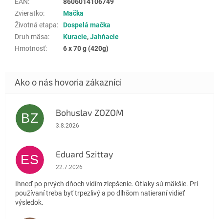
EAN
:
8606014106749
Zvieratko
:
Mačka
Životná etapa
:
Dospelá mačka
Druh mäsa
:
Kuracie
,
Jahňacie
Hmotnosť
:
6 x 70 g (420g)
Bohuslav ZOZOM
BZ
Hodnotenie obchodu je 5 z 5 hviezdičiek.
3.8.2026
Eduard Szittay
ES
Hodnotenie obchodu je 5 z 5 hviezdičiek.
22.7.2026
Ihneď po prvých dňoch vidím zlepšenie. Otlaky sú mäkšie. Pri
používaní treba byť trpezlivý a po dlhšom natieraní vidieť
výsledok.