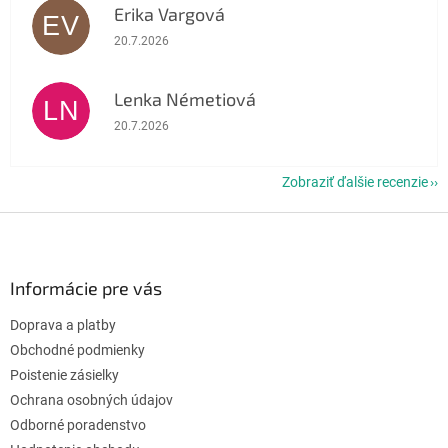
Erika Vargová
EV
Hodnotenie obchodu je 5 z 5 hviezdičiek.
20.7.2026
Lenka Németiová
LN
Hodnotenie obchodu je 5 z 5 hviezdičiek.
20.7.2026
Zobraziť ďalšie recenzie
Z
á
p
ä
Informácie pre vás
t
Doprava a platby
i
e
Obchodné podmienky
Poistenie zásielky
Ochrana osobných údajov
Odborné poradenstvo