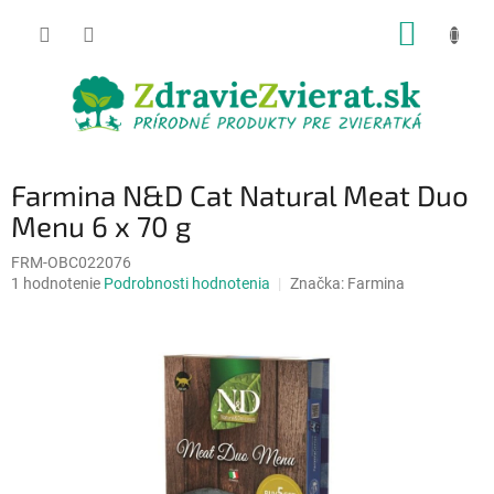
Prejsť
NÁKUP
na
obsah
KOŠÍK
Farmina N&D Cat Natural Meat Duo
Menu 6 x 70 g
FRM-OBC022076
Priemerné
1 hodnotenie
Podrobnosti hodnotenia
Značka:
Farmina
hodnotenie
produktu
je
5,0
z
5
hviezdičiek.