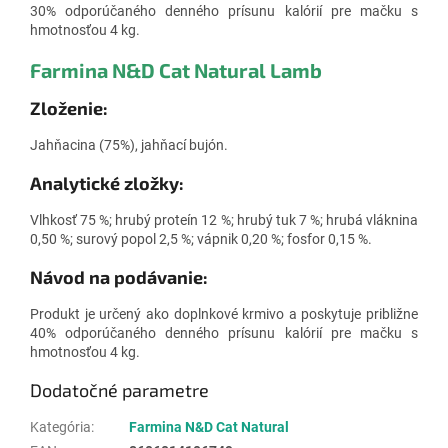
30% odporúčaného denného prísunu kalórií pre mačku s
hmotnosťou 4 kg.
Farmina N&D Cat Natural
Lamb
Zloženie:
Jahňacina (75%), jahňací bujón.
Analytické zložky:
Vlhkosť
75 %; hrubý proteín 12 %; hrubý tuk 7 %; hrubá vláknina
0,50 %; surový popol 2,5 %; vápnik 0,20 %; fosfor 0,15 %.
Návod na podávanie:
Produkt je určený ako doplnkové krmivo a poskytuje približne
40% odporúčaného denného prísunu kalórií pre mačku s
hmotnosťou 4 kg.
Dodatočné parametre
Kategória
:
Farmina N&D Cat Natural