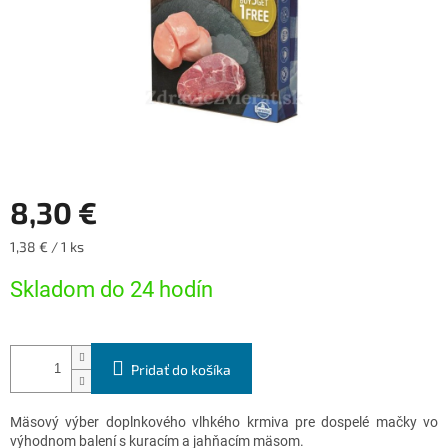
8,30 €
Jednotková
1,38 € / 1 ks
cena:
Skladom do 24 hodín
Pridať do košíka
Mäsový výber doplnkového vlhkého krmiva
pre dospelé mačky vo
výhodnom balení s kuracím a jahňacím mäsom.