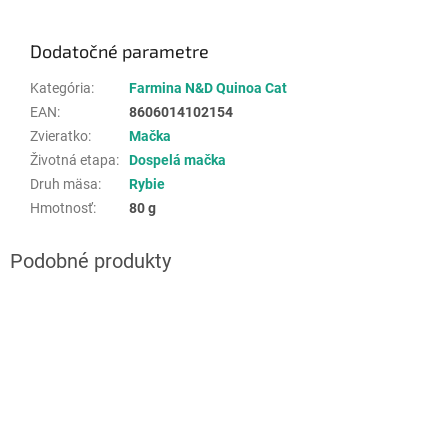
Dodatočné parametre
Kategória
:
Farmina N&D Quinoa Cat
EAN
:
8606014102154
Zvieratko
:
Mačka
Životná etapa
:
Dospelá mačka
Druh mäsa
:
Rybie
Hmotnosť
:
80 g