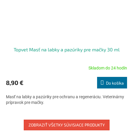
Topvet Masť na labky a pazúriky pre mačky 30 ml
Skladom do 24 hodín
Priemerné
hodnotenie
produktu
8,90 €
Do košíka
je
5,0
Masť na labky a pazúriky pre ochranu a regeneráciu. Veterinárny
z
prípravok pre mačky.
5
hviezdičiek.
ZOBRAZIŤ VŠETKY SÚVISIACE PRODUKTY