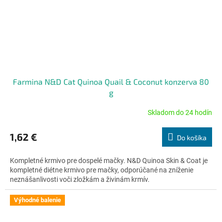
Farmina N&D Cat Quinoa Quail & Coconut konzerva 80
g
Skladom do 24 hodín
Priemerné
hodnotenie
produktu
1,62 €
Do košíka
je
5,0
Kompletné krmivo pre dospelé mačky. N&D Quinoa Skin & Coat je
z
kompletné diétne krmivo pre mačky, odporúčané na zníženie
5
neznášanlivosti voči zložkám a živinám krmív.
hviezdičiek.
Výhodné balenie