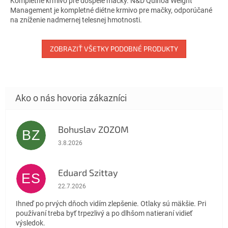
Kompletné krmivo pre dospelé mačky. N&D Quinoa Weight
5
Management je kompletné diétne krmivo pre mačky, odporúčané
hviezdičiek.
na zníženie nadmernej telesnej hmotnosti.
ZOBRAZIŤ VŠETKY PODOBNÉ PRODUKTY
Bohuslav ZOZOM
BZ
Hodnotenie obchodu je 5 z 5 hviezdičiek.
3.8.2026
Eduard Szittay
ES
Hodnotenie obchodu je 5 z 5 hviezdičiek.
22.7.2026
Ihneď po prvých dňoch vidím zlepšenie. Otlaky sú mäkšie. Pri
používaní treba byť trpezlivý a po dlhšom natieraní vidieť
výsledok.