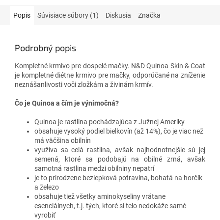
Popis
Súvisiace súbory (1)
Diskusia
Značka
Podrobný popis
Kompletné krmivo pre dospelé mačky. N&D Quinoa Skin & Coat
je kompletné diétne krmivo pre mačky, odporúčané na zníženie
neznášanlivosti voči zložkám a živinám krmív.
Čo je Quinoa a čím je výnimočná?
Quinoa je rastlina pochádzajúca z Južnej Ameriky
obsahuje vysoký podiel bielkovín (až 14%), čo je viac než
má väčšina obilnín
využíva sa celá rastlina, avšak najhodnotnejšie sú jej
semená, ktoré sa podobajú na obilné zrná, avšak
samotná rastlina medzi obilniny nepatrí
je to prirodzene bezlepková potravina, bohatá na horčík
a železo
obsahuje tiež všetky aminokyseliny vrátane
esenciálnych, t.j. tých, ktoré si telo nedokáže samé
vyrobiť