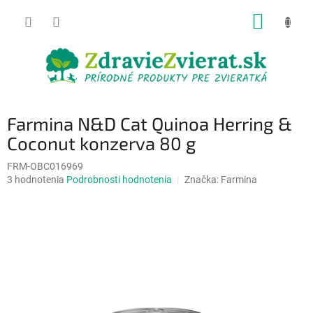
Prejsť
NÁKUP
na
obsah
KOŠÍK
Farmina N&D Cat Quinoa Herring &
Coconut konzerva 80 g
FRM-OBC016969
Priemerné
3 hodnotenia
Podrobnosti hodnotenia
Značka:
Farmina
hodnotenie
produktu
je
5,0
z
5
hviezdičiek.