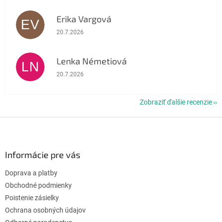
Erika Vargová
EV
Hodnotenie obchodu je 5 z 5 hviezdičiek.
20.7.2026
Lenka Németiová
LN
Hodnotenie obchodu je 5 z 5 hviezdičiek.
20.7.2026
Zobraziť ďalšie recenzie
Z
á
p
ä
Informácie pre vás
t
Doprava a platby
i
e
Obchodné podmienky
Poistenie zásielky
Ochrana osobných údajov