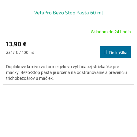
VetaPro Bezo Stop Pasta 60 ml
Skladom do 24 hodín
Priemerné
hodnotenie
13,90 €
produktu
je
Jednotková
23,17 € / 100 ml
Do košíka
4,6
cena:
z
Doplnkové krmivo vo forme gélu vo vytláčacej striekačke pre
5
mačky. Bezo-Stop pasta je určená na odstraňovanie a prevenciu
hviezdičiek.
trichobezoárov u mačiek.