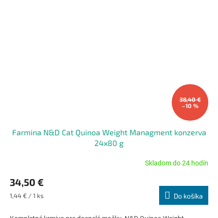
38,40 €
–10 %
Farmina N&D Cat Quinoa Weight Managment konzerva
24x80 g
Skladom do 24 hodín
Priemerné
hodnotenie
34,50 €
produktu
je
Jednotková
1,44 € / 1 ks
Do košíka
5,0
cena:
z