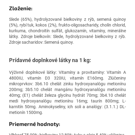
Zloženie:
Slede (65%), hydrolyzované bielkoviny z rýb, semená quinoy
(5%), rybí tuk, kokos (2%), frukto-oligosacharidy, cholín chlorid,
kurkuma, chondroitín sulfát, glukozamín, vitamíny, minerálne
látky. Zdroje bielkovín: Slede, hydrolyzované bielkoviny z rýb.
Zdroje sacharidov: Semená quinoy.
Prídavné doplnkové látky na 1 kg:
Výživné doplnkové látky: Vitamíny a provitamíny: Vitamín A
4800IU, vitamín D3 320IU, vitamín E160mg. Zlúčeniny
mikroprvkov: 3b6.10 chelát zinku hydroxyanalógu metionínu
200mg; 3b5.10 chelát mangánu hydroxyanalógu metionínu
40mg; (E1) chelát železa glycínu hydrát 70mg; 3b4.10 chelát
medi hydroxyanalógu metionínu 16mg; taurín 800mg; L-
karnitín 50mg. Aminokyseliny, ich soli a analógy: (3.1.1.) DL-
metionín 1500mg.
Priemerné hodnoty:
Vlhkosť 75,00%; bielkoviny 12,80%; tuky a oleje 5,40%; vláknina