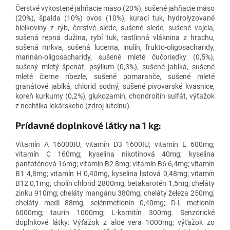
Čerstvé vykostené jahňacie mäso (20%), sušené jahňacie mäso
(20%), špalda (10%) ovos (10%), kurací tuk, hydrolyzované
bielkoviny z rýb, čerstvé slede, sušené slede, sušené vajcia,
sušená repná dužina, rybí tuk, rastlinná vláknina z hrachu,
sušená mrkva, sušená lucerna, inulín, frukto-oligosacharidy,
mannán-oligosacharidy, sušené mleté čučoriedky (0,5%),
sušený mletý špenát, psýlium (0,3%), sušené jablká, sušené
mleté čierne ríbezle, sušené pomaranče, sušené mleté
granátové jablká, chlorid sodný, sušené pivovarské kvasnice,
koreň kurkumy (0,2%), glukozamín, chondroitín sulfát, výťažok
z nechtíka lekárskeho (zdroj luteínu).
Prídavné doplnkové látky na 1 kg:
Vitamín A 16000IU; vitamín D3 1600IU; vitamín E 600mg;
vitamín C 160mg; kyselina nikotínová 40mg; kyselina
pantoténová 16mg; vitamín B2 8mg; vitamín B6 6,4mg; vitamín
B1 4,8mg; vitamín H 0,40mg, kyselina listová 0,48mg; vitamín
B12 0,1mg; cholín chlorid 2800mg; betakarotén 1,5mg; cheláty
zinku 910mg; cheláty mangánu 380mg; cheláty železa 250mg;
cheláty medi 88mg, selénmetionín 0,40mg; D-L metionín
6000mg; taurín 1000mg; L-karnitín 300mg. Senzorické
doplnkové látky: Výťažok z aloe vera 1000mg; výťažok zo