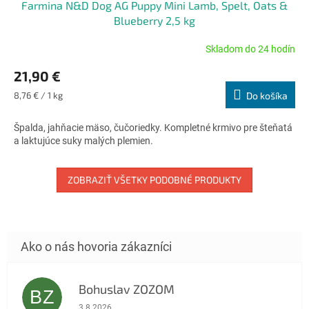
Farmina N&D Dog AG Puppy Mini Lamb, Spelt, Oats &
Blueberry 2,5 kg
Skladom do 24 hodín
Priemerné
hodnotenie
21,90 €
produktu
je
Jednotková
8,76 € / 1 kg
Do košíka
5,0
cena:
z
Špalda, jahňacie mäso, čučoriedky. Kompletné krmivo pre šteňatá
5
a laktujúce suky malých plemien.
hviezdičiek.
ZOBRAZIŤ VŠETKY PODOBNÉ PRODUKTY
Bohuslav ZOZOM
BZ
Hodnotenie obchodu je 5 z 5 hviezdičiek.
3.8.2026