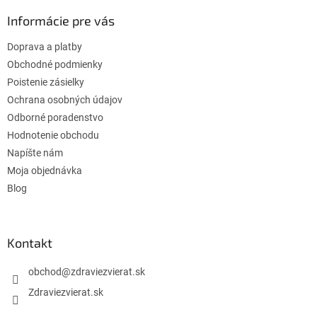
p
ä
Informácie pre vás
t
Doprava a platby
i
e
Obchodné podmienky
Poistenie zásielky
Ochrana osobných údajov
Odborné poradenstvo
Hodnotenie obchodu
Napíšte nám
Moja objednávka
Blog
Kontakt
obchod
@
zdraviezvierat.sk
Zdraviezvierat.sk