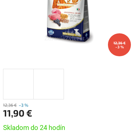
12,36 €
–3 %
12,36 €
–3 %
11,90 €
Jednotková
Skladom do 24 hodín
cena: