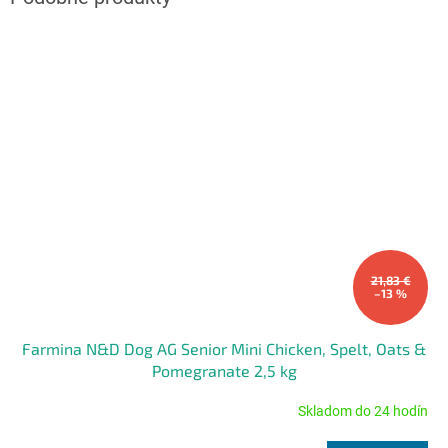
21,83 €
–13 %
Farmina N&D Dog AG Senior Mini Chicken, Spelt, Oats &
Pomegranate 2,5 kg
Skladom do 24 hodín
Priemerné
hodnotenie