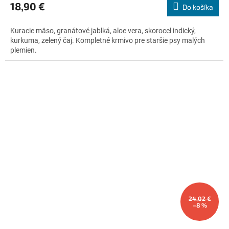
produktu
18,90 €
Do košíka
je
5,0
Kuracie mäso, granátové jablká, aloe vera, skorocel indický,
z
kurkuma, zelený čaj. Kompletné krmivo pre staršie psy malých
5
plemien.
hviezdičiek.
24,02 €
–8 %