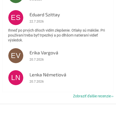
Eduard Szittay
ES
Hodnotenie obchodu je 5 z 5 hviezdičiek.
22.7.2026
Ihneď po prvých dňoch vidím zlepšenie. Otlaky sú mäkšie. Pri
používaní treba byť trpezlivý a po dlhšom natieraní vidieť
výsledok.
Erika Vargová
EV
Hodnotenie obchodu je 5 z 5 hviezdičiek.
20.7.2026
Lenka Németiová
LN
Hodnotenie obchodu je 5 z 5 hviezdičiek.
20.7.2026
Zobraziť ďalšie recenzie
Z
á