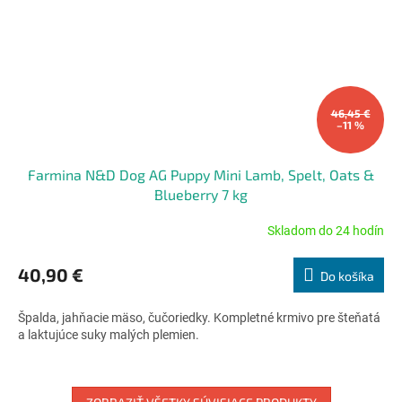
46,45 €
–11 %
Farmina N&D Dog AG Puppy Mini Lamb, Spelt, Oats &
Blueberry 7 kg
Skladom do 24 hodín
Priemerné
hodnotenie
produktu
40,90 €
Do košíka
je
5,0
Špalda, jahňacie mäso, čučoriedky. Kompletné krmivo pre šteňatá
z
a laktujúce suky malých plemien.
5
hviezdičiek.