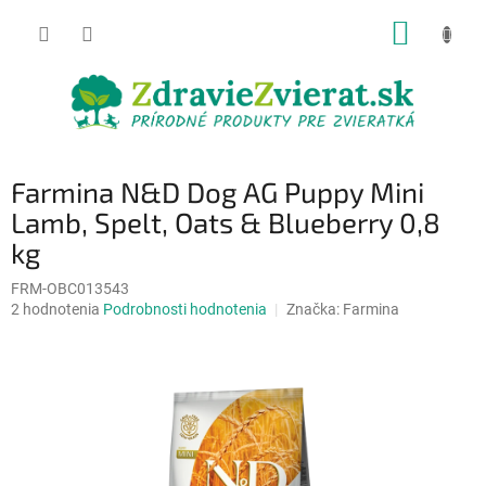
Prejsť
NÁKUP
na
obsah
KOŠÍK
Farmina N&D Dog AG Puppy Mini
Lamb, Spelt, Oats & Blueberry 0,8
kg
FRM-OBC013543
Priemerné
2 hodnotenia
Podrobnosti hodnotenia
Značka:
Farmina
hodnotenie
produktu
je
5,0
z
5
hviezdičiek.