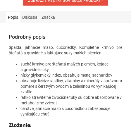
ZOBRAZIŤ VŠETKY SÚVISIACE PRODUKTY
Popis
Diskusia
Značka
Podrobný popis
Špalda, jahňacie mäso, čučoriedky. Kompletné krmivo pre
šteňatá a gravidné a laktujúce suky malých plemien.
suché krmivo pre šteňatá malých plemien, kojace
a gravidné suky
nízky glykemický index, obsahuje menej sacharidov
obsahuje liečivé rastliny, vitamíny a minerály v správnom
pomere s čerstvým ovocím a zeleninou vo vynikajúcej
kvalite
ľahko stráviteľné živočíšne tuky sú dobre absorbované v
metabolizme zvierat
čerstvé jahňacie mäso s čučoriedkou zabezpečuje
vynikajúcu chuť
Zloženie: