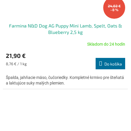
24,02 €
–8 %
Farmina N&D Dog AG Puppy Mini Lamb, Spelt, Oats &
Blueberry 2,5 kg
Skladom do 24 hodín
Priemerné
hodnotenie
21,90 €
produktu
je
Jednotková
8,76 € / 1 kg
Do košíka
5,0
cena:
z
Špalda, jahňacie mäso, čučoriedky. Kompletné krmivo pre šteňatá
5
a laktujúce suky malých plemien.
hviezdičiek.