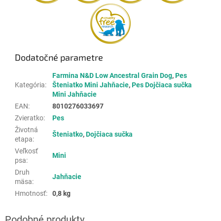
Dodatočné parametre
Farmina N&D Low Ancestral Grain Dog
,
Pes
Kategória
:
Šteniatko Mini Jahňacie
,
Pes Dojčiaca sučka
Mini Jahňacie
EAN
:
8010276033697
Zvieratko
:
Pes
Životná
Šteniatko
,
Dojčiaca sučka
etapa
:
Veľkosť
Mini
psa
:
Druh
Jahňacie
mäsa
:
Hmotnosť
:
0,8 kg