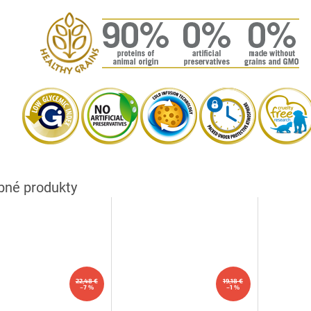
22,48 €
19,18 €
–7 %
–1 %