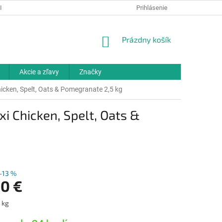
IELKY
OCHRANA OSOBNÝCH ÚDAJOV
Prihlásenie
ODBORNÉ PORADENSTV
NÁKUPNÝ
Prázdny košík
KOŠÍK
Akcie a zľavy
Značky
cken, Spelt, Oats & Pomegranate 2,5 kg
 Chicken, Spelt, Oats &
–13 %
90 €
ová
1 kg