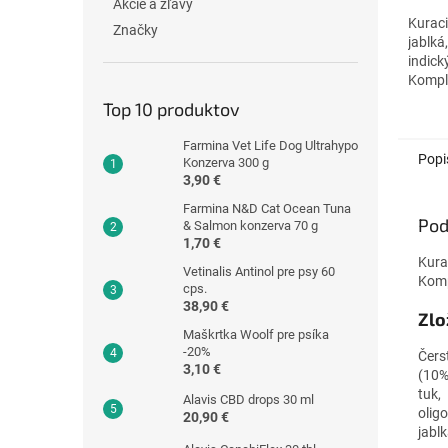
Akcie a zľavy
hviezd
Kurac
Značky
jablká
indick
Komple
psy st
Top 10 produktov
plemie
Farmina Vet Life Dog Ultrahypo
Popi
Konzerva 300 g
3,90 €
Farmina N&D Cat Ocean Tuna
Pod
& Salmon konzerva 70 g
1,70 €
Kura
Vetinalis Antinol pre psy 60
Komp
cps.
38,90 €
Zlo
Maškrtka Woolf pre psíka
-20%
Čers
3,10 €
(10%
tuk,
Alavis CBD drops 30 ml
olig
20,90 €
jabl