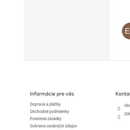
Z
á
p
ä
t
Informácie pre vás
Konta
i
e
Doprava a platby
ob
Obchodné podmienky
Zdr
Poistenie zásielky
Ochrana osobných údajov