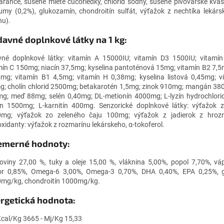
ranče, sušené mleté čučoriedky, chlorid sodný, sušené pivovarské kvas
umy (0,2%), glukozamín, chondroitín sulfát, výťažok z nechtíka lekárs
nu).
davné doplnkové látky na 1 kg:
vné doplnkové látky: vitamín A 15000IU; vitamín D3 1500IU; vitamí
mín C 150mg; niacín 37,5mg; kyselina pantoténová 15mg; vitamín B2 7,5
mg; vitamín B1 4,5mg; vitamín H 0,38mg; kyselina listová 0,45mg; v
g; cholín chlorid 2500mg; betakarotén 1,5mg; zinok 910mg; mangán 38
g; meď 88mg; selén 0,40mg; DL-metionín 4000mg; L-lyzín hydrochlori
ín 1500mg; L-karnitín 400mg. Senzorické doplnkové látky: výťažok z
mg; výťažok zo zeleného čaju 100mg; výťažok z jadierok z hro
oxidanty: výťažok z rozmarínu lekárskeho, α-tokoferol.
emerné hodnoty:
koviny 27,00 %, tuky a oleje 15,00 %, vláknina 5,00%, popol 7,70%, vá
or 0,85%, Omega-6 3,00%, Omega-3 0,70%, DHA 0,40%, EPA 0,25%, 
mg/kg, chondroitín 1000mg/kg.
rgetická hodnota:
cal/Kg 3665 - Mj/Kg 15,33