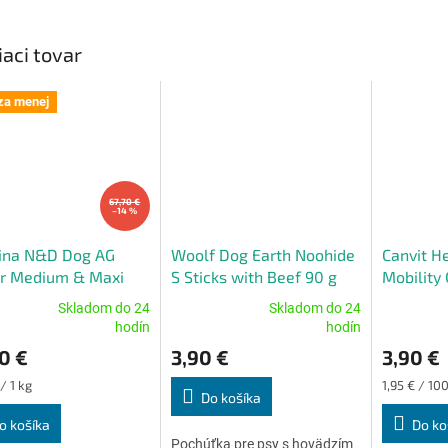
iaci tovar
za menej
67,70 €
–14 %
ina N&D Dog AG
Woolf Dog Earth Noohide
Canvit H
or Medium & Maxi
S Sticks with Beef 90 g
Mobility
en, Spelt, Oats &
Skladom do 24
Skladom do 24
granate 12 kg
erné
Priemerné
Priemerné
hodín
hodín
tenie
hodnotenie
hodnoteni
0 €
3,90 €
3,90 €
ktu
produktu
produktu
je
je
ková
Jednotková
/ 1 kg
1,95 € / 100
5,0
5,0
Do košíka
cena:
z
z
o košíka
Do ko
5
5
Pochúťka pre psy s hovädzím