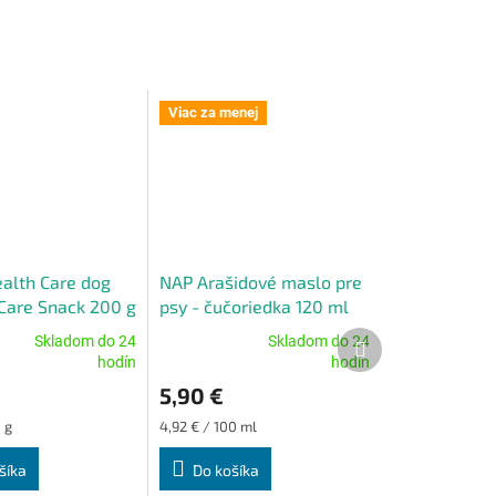
Viac za menej
ealth Care dog
NAP Arašidové maslo pre
 Care Snack 200 g
psy - čučoriedka 120 ml
Ďalší
Skladom do 24
Skladom do 24
Priemerné
produkt
hodín
hodín
e
hodnotenie
5,90 €
produktu
je
Jednotková
 g
4,92 € / 100 ml
5,0
cena:
z
šíka
Do košíka
5