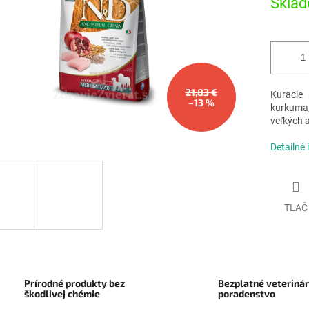
Sklad
21,83 €
Kuracie 
–13 %
kurkuma,
veľkých a
Detailné 
TLAČ
Prírodné produkty bez
Bezplatné veteriná
škodlivej chémie
poradenstvo