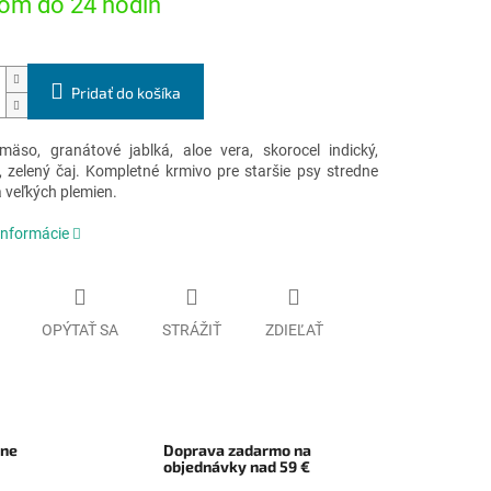
om do 24 hodín
Pridať do košíka
mäso, granátové jablká, aloe vera, skorocel indický,
 zelený čaj. Kompletné krmivo pre staršie psy stredne
 veľkých plemien.
informácie
OPÝTAŤ SA
STRÁŽIŤ
ZDIEĽAŤ
rne
Doprava zadarmo na
objednávky nad 59 €