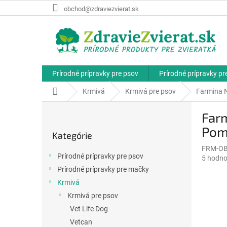
Prejsť
obchod@zdraviezvierat.sk
na
obsah
Prírodné prípravky pre psov
Prírodné prípravky p
Domov
Krmivá
Krmivá pre psov
Farmina 
B
Far
o
Preskočiť
č
Pom
Kategórie
kategórie
n
FRM-O
ý
Prírodné prípravky pre psov
Priemer
5 hodno
p
hodnote
Prírodné prípravky pre mačky
a
produkt
Krmivá
n
je
e
Krmivá pre psov
5,0
l
z
Vet Life Dog
5
Vetcan
hviezdič