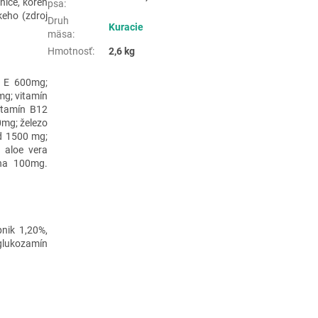
nice, koreň
psa
:
keho (zdroj
Druh
Kuracie
mäsa
:
Hmotnosť
:
2,6 kg
n E 600mg;
mg; vitamín
itamín B12
0mg; železo
d 1500 mg;
 aloe vera
zna 100mg.
pnik 1,20%,
glukozamín