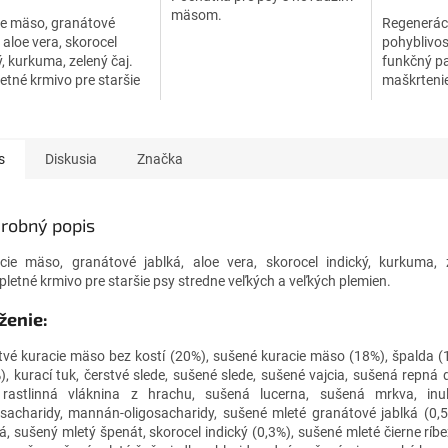
ičiek.
hviezdičiek.
hviezdičiek
mäsom.
ie mäso, granátové
Regeneráci
, aloe vera, skorocel
pohyblivos
ý, kurkuma, zelený čaj.
funkčný p
tné krmivo pre staršie
maškrtenie
redne veľkých a veľkých
druhov.
n.
s
Diskusia
Značka
robný popis
cie mäso, granátové jablká, aloe vera, skorocel indický, kurkuma, 
letné krmivo pre staršie psy stredne veľkých a veľkých plemien.
ženie:
tvé kuracie mäso bez kostí (20%), sušené kuracie mäso (18%), špalda (
), kurací tuk, čerstvé slede, sušené slede, sušené vajcia, sušená repná d
 rastlinná vláknina z hrachu, sušená lucerna, sušená mrkva, inulí
osacharidy, mannán-oligosacharidy, sušené mleté granátové jablká (0,
ká, sušený mletý špenát, skorocel indický (0,3%), sušené mleté čierne ríbe