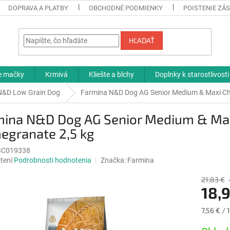
DOPRAVA A PLATBY
OBCHODNÉ PODMIENKY
POISTENIE ZÁS
HĽADAŤ
re mačky
Krmivá
Kliešte a blchy
Doplnky k starostlivosti
N&D Low Grain Dog
Farmina N&D Dog AG Senior Medium & Maxi Chi
mina N&D Dog AG Senior Medium & Maxi
egranate 2,5 kg
BC019338
né
tení
Podrobnosti hodnotenia
Značka:
Farmina
nie
u
21,83 €
18,
Jednotk
7,56 € / 
cena:
iek.