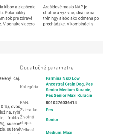
.
hviezdičiek.
a kĺbov a zlepšenie
Arašidové maslo NAP je
ti. Polomäkký
chutné a výživné, ideálne na
amlsok pre zdravé
tréningy alebo ako odmena po
. V ponuke viacero
prechádzke. V kombinácii s
mrazom sušenými
čučoriedkami ponúka
perfektnú rovnováhu chuti a...
Dodatočné parametre
zelený čaj.
Farmina N&D Low
Ancestral Grain Dog
,
Pes
Kategória
:
Senior Medium Kuracie
,
Pes Senior Maxi Kuracie
EAN
:
8010276036414
10 %), ovos
Zvieratko
:
Pes
užina, rybí
Životná
n, frukto-
Senior
etapa
:
5%), sušené
zle, sušené
Veľkosť
Medium
,
Maxi