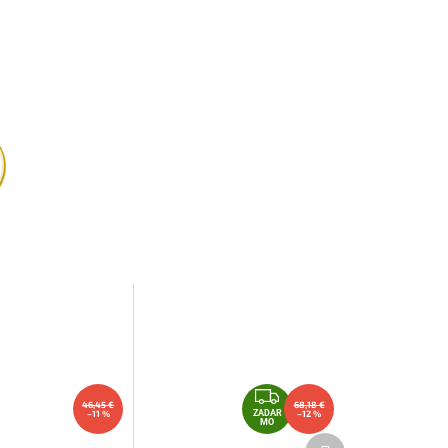
Z
46,45 €
68,18 €
A
–11 %
ZADAR
–12 %
MO
D
Ďalší