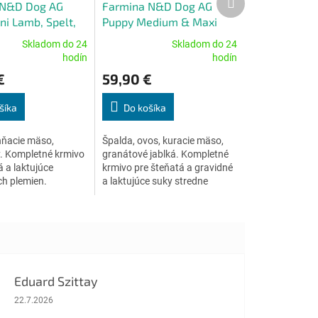
 N&D Dog AG
Farmina N&D Dog AG
produkt
A
ni Lamb, Spelt,
Puppy Medium & Maxi
R
lueberry 7 kg
Chicken, Spelt, Oats &
Skladom do 24
Skladom do 24
M
Pomegranate 12 kg
Priemerné
hodín
hodín
O
e
hodnotenie
€
59,90 €
produktu
je
4,8
šíka
Do košíka
z
5
hňacie mäso,
Špalda, ovos, kuracie mäso,
.
hviezdičiek.
. Kompletné krmivo
granátové jablká. Kompletné
á a laktujúce
krmivo pre šteňatá a gravidné
ch plemien.
a laktujúce suky stredne
veľkých a veľkých plemien.
Eduard Szittay
Hodnotenie obchodu je 5 z 5 hviezdičiek.
22.7.2026