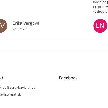
Ihneď po 
Pri použív
výsledok.
Erika Vargová
EV
LN
Hodnotenie obchodu je 5 z 5 hviezdičiek.
20.7.2026
kt
Facebook
chod
@
zdraviezvierat.sk
aviezvierat.sk