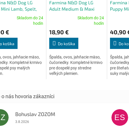
ina N&D Dog LG
Farmina N&D Dog LG
Farmina
 Mini Lamb, Spelt,
Adult Medium & Maxi
Puppy Mi
& Blueberry 2,5 kg
Lamb & Blueberry 2,5 kg
Oats & B
Skladom do 24
Skladom do 24
erné
Priemerné
Priemerné
hodín
hodín
tenie
hodnotenie
hodnoteni
90 €
18,90 €
40,90 
ktu
produktu
produktu
je
je
4,7
5,0
o košíka
Do košíka
Do ko
z
z
5
5
, ovos, jahňacie mäso,
Špalda, ovos, jahňacie mäso,
Špalda, ja
ičiek.
hviezdičiek.
hviezdičiek
edky. Kompletné krmivo
čučoriedky. Kompletné krmivo
čučoriedky
spelé psy malých
pre dospelé psy stredne
pre šteňat
en.
veľkých plemien.
suky malý
Bohuslav ZOZOM
BZ
ES
Hodnotenie obchodu je 5 z 5 hviezdičiek.
3.8.2026