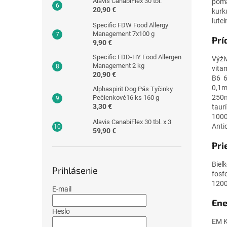
Alavis CanabiFlex 30 tbl.
poma
20,90 €
kurk
luteí
Specific FDW Food Allergy
Management 7x100 g
Prí
9,90 €
Specific FDD-HY Food Allergen
Výži
Management 2 kg
vita
20,90 €
B6 6
0,1m
Alphaspirit Dog Pás Tyčinky
250m
Pečienkové16 ks 160 g
3,30 €
taur
1000
Alavis CanabiFlex 30 tbl. x 3
Anti
59,90 €
Pri
Biel
Prihlásenie
fosf
1200
E-mail
Ene
Heslo
EM K