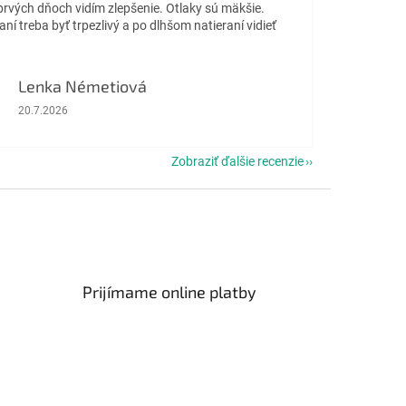
prvých dňoch vidím zlepšenie. Otlaky sú mäkšie.
aní treba byť trpezlivý a po dlhšom natieraní vidieť
Lenka Németiová
Hodnotenie obchodu je 5 z 5 hviezdičiek.
20.7.2026
Zobraziť ďalšie recenzie
Prijímame online platby