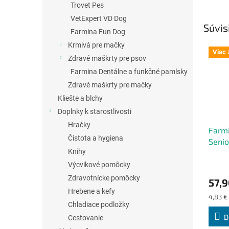
Trovet Pes
VetExpert VD Dog
Súvis
Farmina Fun Dog
Krmivá pre mačky
Viac 
Zdravé maškrty pre psov
Farmina Dentálne a funkčné pamlsky
Zdravé maškrty pre mačky
Kliešte a blchy
Doplnky k starostlivosti
Hračky
Farm
Čistota a hygiena
Seni
Knihy
Chick
Pome
Priem
Výcvikové pomôcky
hodno
Zdravotnícke pomôcky
57,9
produ
Hrebene a kefy
je
Jednot
4,83 € 
4,9
Chladiace podložky
cena:
z
D
Cestovanie
5