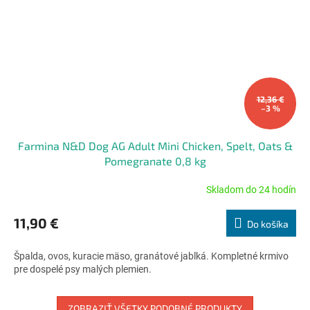
12,36 €
–3 %
Farmina N&D Dog AG Adult Mini Chicken, Spelt, Oats &
Pomegranate 0,8 kg
Skladom do 24 hodín
Priemerné
hodnotenie
produktu
11,90 €
Do košíka
je
5,0
Špalda, ovos, kuracie mäso, granátové jablká. Kompletné krmivo
z
pre dospelé psy malých plemien.
5
hviezdičiek.
ZOBRAZIŤ VŠETKY PODOBNÉ PRODUKTY