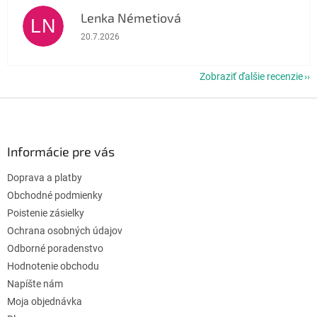
Lenka Németiová
LN
Hodnotenie obchodu je 5 z 5 hviezdičiek.
20.7.2026
Zobraziť ďalšie recenzie
Z
á
p
ä
Informácie pre vás
t
Doprava a platby
i
e
Obchodné podmienky
Poistenie zásielky
Ochrana osobných údajov
Odborné poradenstvo
Hodnotenie obchodu
Napíšte nám
Moja objednávka