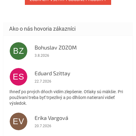
Bohuslav ZOZOM
BZ
Hodnotenie obchodu je 5 z 5 hviezdičiek.
3.8.2026
Eduard Szittay
ES
Hodnotenie obchodu je 5 z 5 hviezdičiek.
22.7.2026
Ihneď po prvých dňoch vidím zlepšenie. Otlaky sú mäkšie. Pri
používaní treba byť trpezlivý a po dlhšom natieraní vidieť
výsledok.
Erika Vargová
EV
Hodnotenie obchodu je 5 z 5 hviezdičiek.
20.7.2026