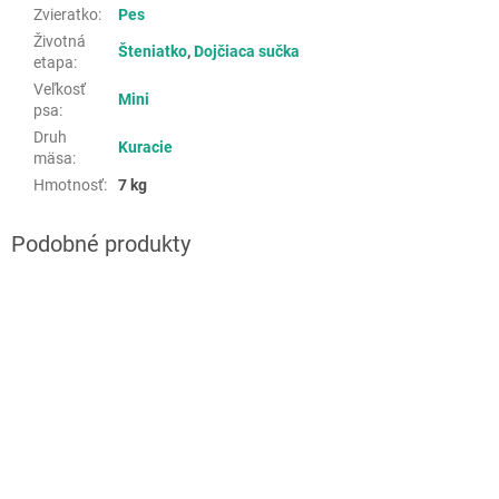
Zvieratko
:
Pes
Životná
Šteniatko
,
Dojčiaca sučka
etapa
:
Veľkosť
Mini
psa
:
Druh
Kuracie
mäsa
:
Hmotnosť
:
7 kg