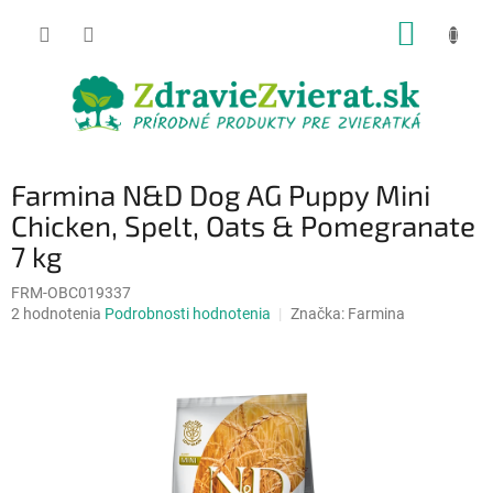
Prejsť
NÁKUP
na
obsah
KOŠÍK
Farmina N&D Dog AG Puppy Mini
Chicken, Spelt, Oats & Pomegranate
7 kg
FRM-OBC019337
Priemerné
2 hodnotenia
Podrobnosti hodnotenia
Značka:
Farmina
hodnotenie
produktu
je
5,0
z
5
hviezdičiek.