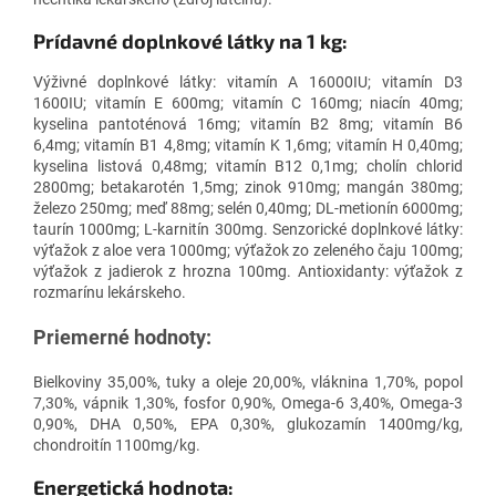
Prídavné doplnkové látky na 1 kg:
Výživné doplnkové látky: vitamín A 16000IU; vitamín D3
1600IU; vitamín E 600mg; vitamín C 160mg; niacín 40mg;
kyselina pantoténová 16mg; vitamín B2 8mg; vitamín B6
6,4mg; vitamín B1 4,8mg; vitamín K 1,6mg; vitamín H 0,40mg;
kyselina listová 0,48mg; vitamín B12 0,1mg; cholín chlorid
2800mg; betakarotén 1,5mg; zinok 910mg; mangán 380mg;
železo 250mg; meď 88mg; selén 0,40mg; DL-metionín 6000mg;
taurín 1000mg; L-karnitín 300mg. Senzorické doplnkové látky:
výťažok z aloe vera 1000mg; výťažok zo zeleného čaju 100mg;
výťažok z jadierok z hrozna 100mg. Antioxidanty: výťažok z
rozmarínu lekárskeho.
Priemerné hodnoty:
Bielkoviny 35,00%, tuky a oleje 20,00%, vláknina 1,70%, popol
7,30%, vápnik 1,30%, fosfor 0,90%, Omega-6 3,40%, Omega-3
0,90%, DHA 0,50%, EPA 0,30%, glukozamín 1400mg/kg,
chondroitín 1100mg/kg.
Energetická hodnota: