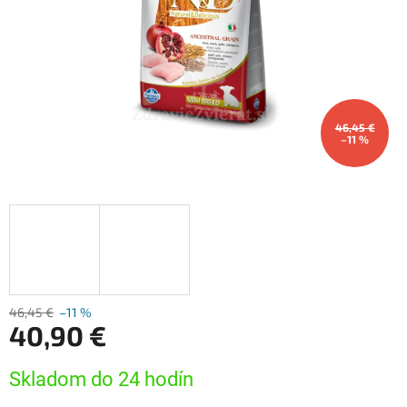
46,45 €
–11 %
46,45 €
–11 %
40,90 €
Jednotková
Skladom do 24 hodín
cena: