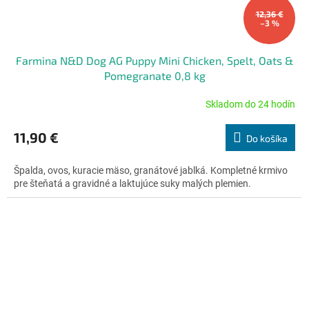
12,36 €
–3 %
Farmina N&D Dog AG Puppy Mini Chicken, Spelt, Oats &
Pomegranate 0,8 kg
Skladom do 24 hodín
Priemerné
hodnotenie
produktu
11,90 €
Do košíka
je
5,0
Špalda, ovos, kuracie mäso, granátové jablká. Kompletné krmivo
z
pre šteňatá a gravidné a laktujúce suky malých plemien.
5
hviezdičiek.