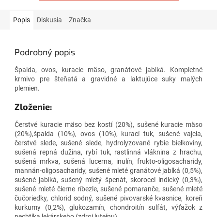
Popis
Diskusia
Značka
Podrobný popis
Špalda, ovos, kuracie mäso, granátové jablká. Kompletné
krmivo pre šteňatá a gravidné a laktujúce suky malých
plemien.
Zloženie:
Čerstvé kuracie mäso bez kostí (20%), sušené kuracie mäso
(20%),špalda (10%), ovos (10%), kurací tuk, sušené vajcia,
čerstvé slede, sušené slede, hydrolyzované rybie bielkoviny,
sušená repná dužina, rybí tuk, rastlinná vláknina z hrachu,
sušená mrkva, sušená lucerna, inulín, frukto-oligosacharidy,
mannán-oligosacharidy, sušené mleté granátové jablká (0,5%),
sušené jablká, sušený mletý špenát, skorocel indický (0,3%),
sušené mleté čierne ríbezle, sušené pomaranče, sušené mleté
čučoriedky, chlorid sodný, sušené pivovarské kvasnice, koreň
kurkumy (0,2%), glukozamín, chondroitín sulfát, výťažok z
nechtíka lekárskeho (zdroj luteínu).