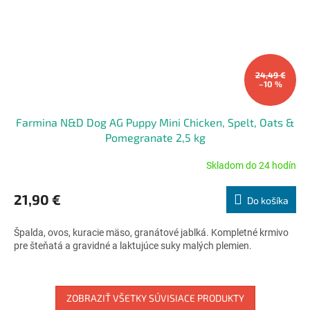
24,49 €
–10 %
Farmina N&D Dog AG Puppy Mini Chicken, Spelt, Oats &
Pomegranate 2,5 kg
Skladom do 24 hodín
Priemerné
hodnotenie
produktu
21,90 €
Do košíka
je
4,7
Špalda, ovos, kuracie mäso, granátové jablká. Kompletné krmivo
z
pre šteňatá a gravidné a laktujúce suky malých plemien.
5
hviezdičiek.
ZOBRAZIŤ VŠETKY SÚVISIACE PRODUKTY