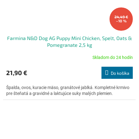
24,49 €
–10 %
Farmina N&D Dog AG Puppy Mini Chicken, Spelt, Oats &
Pomegranate 2,5 kg
Skladom do 24 hodín
Priemerné
hodnotenie
produktu
21,90 €
Do košíka
je
4,7
Špalda, ovos, kuracie mäso, granátové jablká. Kompletné krmivo
z
pre šteňatá a gravidné a laktujúce suky malých plemien.
5
hviezdičiek.