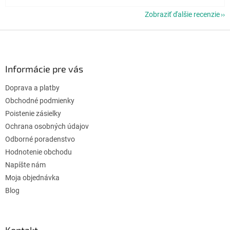
Zobraziť ďalšie recenzie
Z
á
p
ä
Informácie pre vás
t
Doprava a platby
i
e
Obchodné podmienky
Poistenie zásielky
Ochrana osobných údajov
Odborné poradenstvo
Hodnotenie obchodu
Napíšte nám
Moja objednávka
Blog
Kontakt