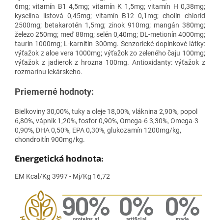
6mg; vitamín B1 4,5mg; vitamín K 1,5mg; vitamín H 0,38mg;
kyselina listová 0,45mg; vitamín B12 0,1mg; cholín chlorid
2500mg; betakarotén 1,5mg; zinok 910mg; mangán 380mg;
železo 250mg; meď 88mg; selén 0,40mg; DL-metionín 4000mg;
taurín 1000mg; L-karnitín 300mg. Senzorické doplnkové látky:
výťažok z aloe vera 1000mg; výťažok zo zeleného čaju 100mg;
výťažok z jadierok z hrozna 100mg. Antioxidanty: výťažok z
rozmarínu lekárskeho.
Priemerné hodnoty:
Bielkoviny 30,00%, tuky a oleje 18,00%, vláknina 2,90%, popol
6,80%, vápnik 1,20%, fosfor 0,90%, Omega-6 3,30%, Omega-3
0,90%, DHA 0,50%, EPA 0,30%, glukozamín 1200mg/kg,
chondroitín 900mg/kg.
Energetická hodnota:
EM Kcal/Kg 3997 - Mj/Kg 16,72