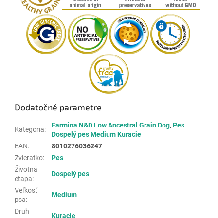
Dodatočné parametre
Farmina N&D Low Ancestral Grain Dog
,
Pes
Kategória
:
Dospelý pes Medium Kuracie
EAN
:
8010276036247
Zvieratko
:
Pes
Životná
Dospelý pes
etapa
:
Veľkosť
Medium
psa
:
Druh
Kuracie