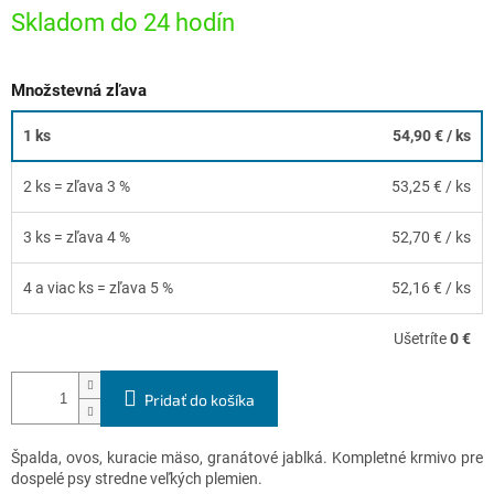
Skladom do 24 hodín
Množstevná zľava
1 ks
54,90 €
/ ks
2 ks = zľava 3 %
53,25 €
/ ks
3 ks = zľava 4 %
52,70 €
/ ks
4 a viac ks = zľava 5 %
52,16 €
/ ks
Ušetríte
0 €
Pridať do košíka
Špalda, ovos, kuracie mäso, granátové jablká. Kompletné krmivo pre
dospelé psy stredne veľkých plemien.