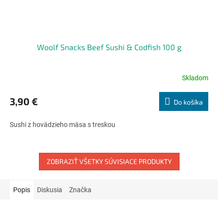
Woolf Snacks Beef Sushi & Codfish 100 g
Skladom
Priemerné
hodnotenie
produktu
3,90 €
Do košíka
je
5,0
Sushi z hovädzieho mäsa s treskou
z
5
hviezdičiek.
ZOBRAZIŤ VŠETKY SÚVISIACE PRODUKTY
Popis
Diskusia
Značka