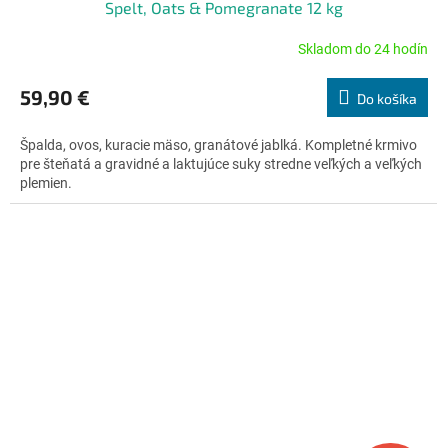
D
Spelt, Oats & Pomegranate 12 kg
A
Skladom do 24 hodín
Priemerné
hodnotenie
R
produktu
59,90 €
Do košíka
je
M
4,8
Špalda, ovos, kuracie mäso, granátové jablká. Kompletné krmivo
z
O
pre šteňatá a gravidné a laktujúce suky stredne veľkých a veľkých
5
plemien.
hviezdičiek.