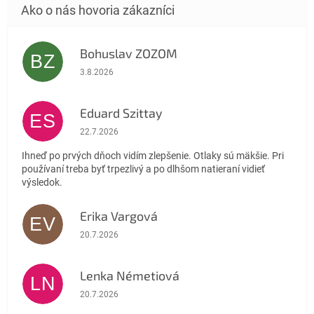
Bohuslav ZOZOM
BZ
Hodnotenie obchodu je 5 z 5 hviezdičiek.
3.8.2026
Eduard Szittay
ES
Hodnotenie obchodu je 5 z 5 hviezdičiek.
22.7.2026
Ihneď po prvých dňoch vidím zlepšenie. Otlaky sú mäkšie. Pri
používaní treba byť trpezlivý a po dlhšom natieraní vidieť
výsledok.
Erika Vargová
EV
Hodnotenie obchodu je 5 z 5 hviezdičiek.
20.7.2026
Lenka Németiová
LN
Hodnotenie obchodu je 5 z 5 hviezdičiek.
20.7.2026