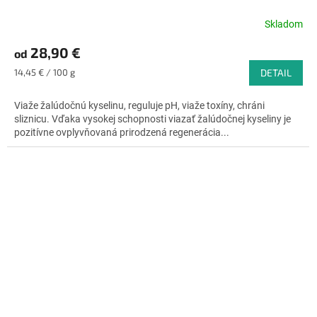
Skladom
Priemerné
hodnotenie
28,90 €
od
produktu
je
Jednotková
14,45 € / 100 g
DETAIL
4,6
cena:
z
Viaže žalúdočnú kyselinu, reguluje pH, viaže toxíny, chráni
5
sliznicu. Vďaka vysokej schopnosti viazať žalúdočnej kyseliny je
hviezdičiek.
pozitívne ovplyvňovaná prirodzená regenerácia...