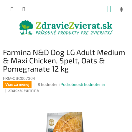
Prejsť
NÁKUP
na
obsah
KOŠÍK
Farmina N&D Dog LG Adult Medium
& Maxi Chicken, Spelt, Oats &
Pomegranate 12 kg
FRM-OBC007304
Priemerné
8 hodnotení
Podrobnosti hodnotenia
Viac za menej
hodnotenie
Značka:
Farmina
produktu
je
4,8
z
5
hviezdičiek.