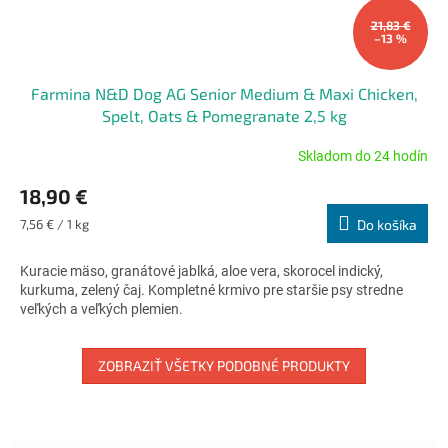
21,83 €
–13 %
Farmina N&D Dog AG Senior Medium & Maxi Chicken,
Spelt, Oats & Pomegranate 2,5 kg
Skladom do 24 hodín
Priemerné
hodnotenie
18,90 €
produktu
je
Jednotková
7,56 € / 1 kg
Do košíka
5,0
cena:
z
Kuracie mäso, granátové jablká, aloe vera, skorocel indický,
5
kurkuma, zelený čaj. Kompletné krmivo pre staršie psy stredne
hviezdičiek.
veľkých a veľkých plemien.
ZOBRAZIŤ VŠETKY PODOBNÉ PRODUKTY