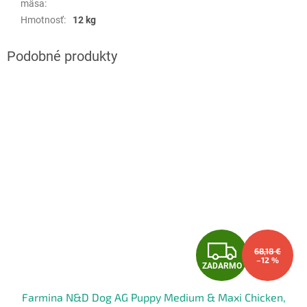
mäsa
:
Hmotnosť
:
12 kg
Z
68,18 €
–12 %
ZADARMO
A
Farmina N&D Dog AG Puppy Medium & Maxi Chicken,