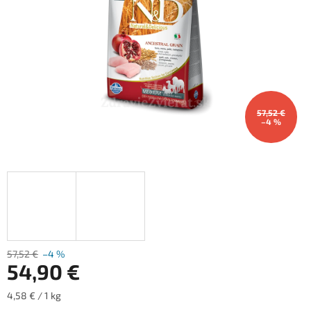
57,52 €
–4 %
57,52 €
–4 %
54,90 €
Jednotková
4,58 € / 1 kg
cena: