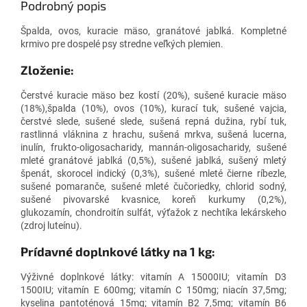
Podrobný popis
Špalda, ovos, kuracie mäso, granátové jablká. Kompletné
krmivo pre dospelé psy stredne veľkých plemien.
Zloženie:
Čerstvé kuracie mäso bez kostí (20%), sušené kuracie mäso
(18%),špalda (10%), ovos (10%), kurací tuk, sušené vajcia,
čerstvé slede, sušené slede, sušená repná dužina, rybí tuk,
rastlinná vláknina z hrachu, sušená mrkva, sušená lucerna,
inulín, frukto-oligosacharidy, mannán-oligosacharidy, sušené
mleté granátové jablká (0,5%), sušené jablká, sušený mletý
špenát, skorocel indický (0,3%), sušené mleté čierne ríbezle,
sušené pomaranče, sušené mleté čučoriedky, chlorid sodný,
sušené pivovarské kvasnice, koreň kurkumy (0,2%),
glukozamín, chondroitín sulfát, výťažok z nechtíka lekárskeho
(zdroj luteínu).
Prídavné doplnkové látky na 1 kg:
Výživné doplnkové látky: vitamín A 15000IU; vitamín D3
1500IU; vitamín E 600mg; vitamín C 150mg; niacín 37,5mg;
kyselina pantoténová 15mg; vitamín B2 7,5mg; vitamín B6