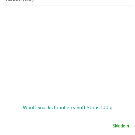
5
hviezdičiek.
Woolf Snacks Cranberry Soft Strips 100 g
Skladom
Priemerné
hodnotenie