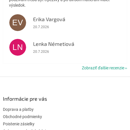
výsledok.
Erika Vargová
EV
Hodnotenie obchodu je 5 z 5 hviezdičiek.
20.7.2026
Lenka Németiová
LN
Hodnotenie obchodu je 5 z 5 hviezdičiek.
20.7.2026
Zobraziť ďalšie recenzie
Z
á
p
ä
Informácie pre vás
t
Doprava a platby
i
e
Obchodné podmienky
Poistenie zásielky