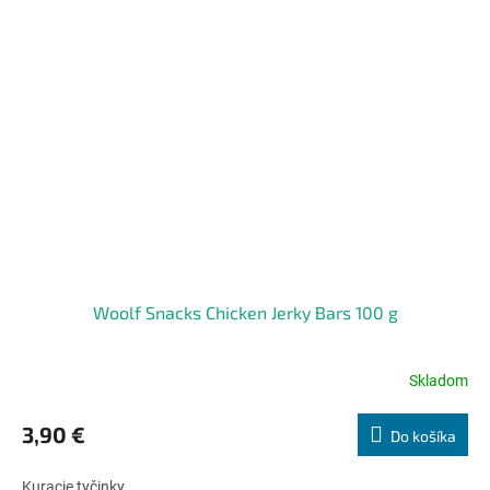
Woolf Snacks Chicken Jerky Bars 100 g
Skladom
Priemerné
hodnotenie
produktu
3,90 €
Do košíka
je
5,0
Kuracie tyčinky
z