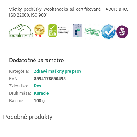
Všetky pochúťky Woolfsnacks sú certifikované HACCP, BRC,
ISO 22000, ISO 9001
Dodatočné parametre
Kategória
:
Zdravé maškrty pre psov
EAN
:
8594178550495
Zvieratko
:
Pes
Druh mäsa
:
Kuracie
Balenie
:
100 g