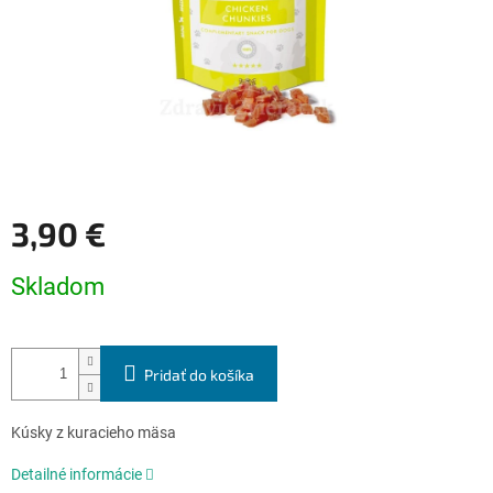
3,90 €
Jednotková
Skladom
cena:
Pridať do košíka
Kúsky z kuracieho mäsa
Detailné informácie