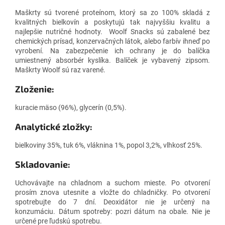
Maškrty sú tvorené proteínom, ktorý sa zo 100% skladá z
kvalitných bielkovín a poskytujú tak najvyššiu kvalitu a
najlepšie nutričné hodnoty. Woolf Snacks sú zabalené bez
chemických prísad, konzervačných látok, alebo farbív ihneď po
vyrobení. Na zabezpečenie ich ochrany je do balíčka
umiestnený absorbér kyslíka. Balíček je vybavený zipsom.
Maškrty Woolf sú raz varené.
Zloženie:
kuracie mäso (96%), glycerín (0,5%).
Analytické zložky:
bielkoviny 35%, tuk 6%, vláknina 1%, popol 3,2%, vlhkosť 25%.
Skladovanie:
Uchovávajte na chladnom a suchom mieste. Po otvorení
prosím znova utesnite a vložte do chladničky. Po otvorení
spotrebujte do 7 dní. Deoxidátor nie je určený na
konzumáciu. Dátum spotreby: pozri dátum na obale. Nie je
určené pre ľudskú spotrebu.