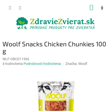
Prejsť
NÁKUP
na
obsah
KOŠÍK
Woolf Snacks Chicken Chunkies 100
g
WLF-OBC011566
Priemerné
4 hodnotenia
Podrobnosti hodnotenia
Značka:
Woolf
hodnotenie
produktu
je
5,0
z
5
hviezdičiek.