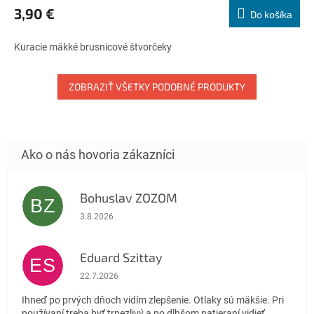
produktu
3,90 €
Do košíka
je
5,0
Kuracie mäkké brusnicové štvorčeky
z
5
hviezdičiek.
ZOBRAZIŤ VŠETKY PODOBNÉ PRODUKTY
Bohuslav ZOZOM
BZ
Hodnotenie obchodu je 5 z 5 hviezdičiek.
3.8.2026
Eduard Szittay
ES
Hodnotenie obchodu je 5 z 5 hviezdičiek.
22.7.2026
Ihneď po prvých dňoch vidím zlepšenie. Otlaky sú mäkšie. Pri
používaní treba byť trpezlivý a po dlhšom natieraní vidieť