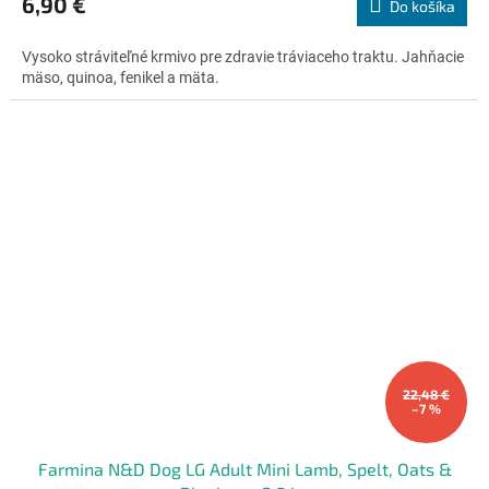
6,90 €
Do košíka
je
4,8
Vysoko stráviteľné krmivo pre zdravie tráviaceho traktu. Jahňacie
z
mäso, quinoa, fenikel a mäta.
5
hviezdičiek.
22,48 €
–7 %
Farmina N&D Dog LG Adult Mini Lamb, Spelt, Oats &