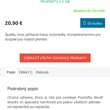
Blueberry 2,5 kg
Skladom do 24 hodín
Priemerné
hodnotenie
produktu
20,90 €
Do košíka
je
5,0
Špalda, ovos, jahňacie mäso, čučoriedky. Kompletné krmivo pre
z
dospelé psy malých plemien.
5
hviezdičiek.
ZOBRAZIŤ VŠETKY SÚVISIACE PRODUKTY
Popis
Videá (1)
Diskusia
Podrobný popis
Chutná odmena, ktorú si Váš pes zamiluje! Pochúťky Woolf
Snacks sú špeciálne navrhnuté pre psíkov všetkých plemien -
od najmenších po najväčšie.