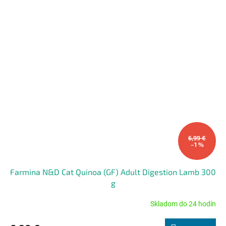
6,99 €
–1 %
Farmina N&D Cat Quinoa (GF) Adult Digestion Lamb 300
g
Skladom do 24 hodín
Priemerné
hodnotenie
produktu