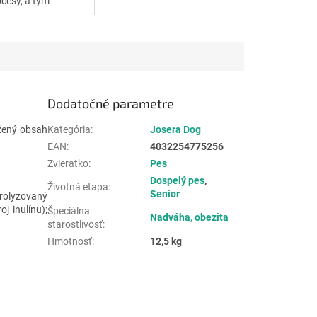
ocesy, a tým
prirodzenú
opnosť. Konopný
ieratá. Prémiová...
Dodatočné parametre
ížený obsah
Kategória
:
Josera Dog
EAN
:
4032254775256
Zvieratko
:
Pes
Dospelý pes
,
Životná etapa
:
Senior
rolyzovaný
j inulínu);
Špeciálna
Nadváha, obezita
starostlivosť
:
Hmotnosť
:
12,5 kg