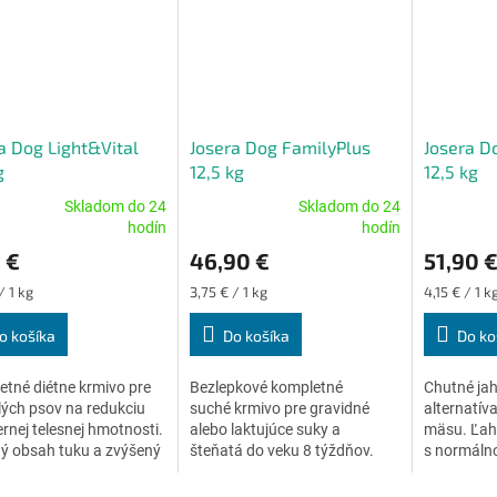
a Dog Light&Vital
Josera Dog FamilyPlus
Josera 
g
12,5 kg
12,5 kg
Skladom do 24
Skladom do 24
erné
Priemerné
Priemerné
hodín
hodín
tenie
hodnotenie
hodnoteni
 €
46,90 €
51,90 
ktu
produktu
produktu
je
je
ková
Jednotková
Jednotková
/ 1 kg
3,75 € / 1 kg
4,15 € / 1 k
5,0
5,0
cena:
cena:
z
z
o košíka
Do košíka
Do ko
5
5
ičiek.
hviezdičiek.
hviezdičiek
tné diétne krmivo pre
Bezlepkové kompletné
Chutné jah
ých psov na redukciu
suché krmivo pre gravidné
alternatív
nej telesnej hmotnosti.
alebo laktujúce suky a
mäsu. Ľah
ý obsah tuku a zvýšený
šteňatá do veku 8 týždňov.
s normálno
vlákniny, menej kalórií,
Krmivo obsahuje dôležité
spotrebou 
sa pes stále cíti sýty a...
živiny s antioxidantmi,
Bezlepková