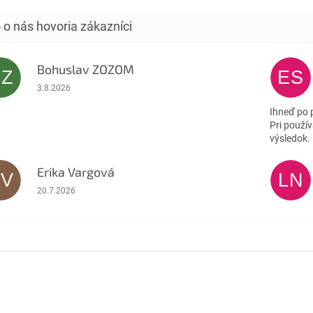
ktoré podporujú...
Bohuslav ZOZOM
BZ
ES
Hodnotenie obchodu je 5 z 5 hviezdičiek.
3.8.2026
Ihneď po 
Pri použív
výsledok.
Erika Vargová
EV
LN
Hodnotenie obchodu je 5 z 5 hviezdičiek.
20.7.2026