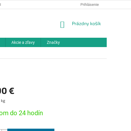
IELKY
OCHRANA OSOBNÝCH ÚDAJOV
Prihlásenie
ODBORNÉ PORADENSTV
NÁKUPNÝ
Prázdny košík
KOŠÍK
Akcie a zľavy
Značky
90 €
ová
1 kg
om do 24 hodín