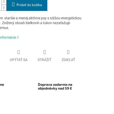
Pridať do košíka
e staršie a menej aktívne psy s nižšou energetickou
. Znížený obsah bielkovín a tukov nezaťažuje
izmus.
informácie
OPÝTAŤ SA
STRÁŽIŤ
ZDIEĽAŤ
rne
Doprava zadarmo na
objednávky nad 59 €