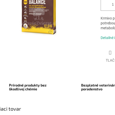
Krmivo pr
potrebou
metabol
Detailné 
TLAČ
Prírodné produkty bez
Bezplatné veteriná
škodlivej chémie
poradenstvo
iaci tovar