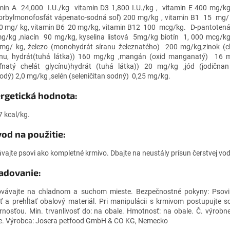
min A 24,000 I.U./kg vitamin D3 1,800 I.U./kg , vitamin E 400 mg/k
orbylmonofosfát vápenato-sodná soľ) 200 mg/kg , vitamin B1 15 mg/ 
0 mg/ kg, vitamin B6 20 mg/kg, vitamin B12 100 mcg/kg. D-pantotená
g/kg ,niacín 90 mg/kg, kyselina listová 5mg/kg biotín 1, 000 mcg/kg,
mg/ kg, železo (monohydrát síranu železnatého) 200 mg/kg,zinok (ch
ínu, hydrát(tuhá látka)) 160 mg/kg ,mangán (oxid manganatý) 16
natý chelát glycínu)hydrát (tuhá látka)) 20 mg/kg ,jód (jodičnan
odý) 2,0 mg/kg ,selén (seleničitan sodný) 0,25 mg/kg.
rgetická hodnota:
7 kcal/kg.
od na použitie:
vajte psovi ako kompletné krmivo. Dbajte na neustály prísun čerstvej vod
adovanie:
vávajte na chladnom a suchom mieste. Bezpečnostné pokyny: Psovi
ť a prehĺtať obalový materiál. Pri manipulácii s krmivom postupujte 
rnosťou. Min. trvanlivosť do: na obale. Hmotnosť: na obale. Č. výrobne
e. Výrobca: Josera petfood GmbH & CO KG, Nemecko