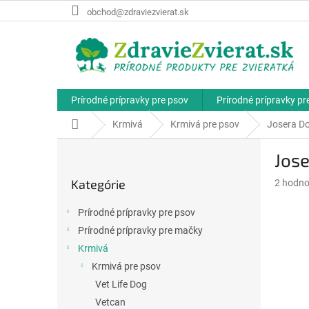
Prejsť
obchod@zdraviezvierat.sk
na
obsah
Prírodné prípravky pre psov
Prírodné prípravky p
Domov
Krmivá
Krmivá pre psov
Josera D
B
Jose
o
Preskočiť
č
Kategórie
Priemer
2 hodno
kategórie
n
hodnote
ý
produkt
Prírodné prípravky pre psov
p
je
Prírodné prípravky pre mačky
a
5,0
z
Krmivá
n
5
e
Krmivá pre psov
hviezdič
l
Vet Life Dog
Vetcan