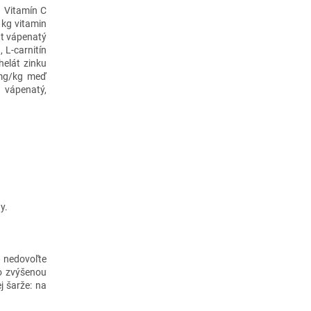
g Vitamín C
kg vitamin
t vápenatý
 L-carnitín
elát zinku
 mg/kg meď
 vápenatý,
y.
 nedovoľte
so zvýšenou
j šarže: na