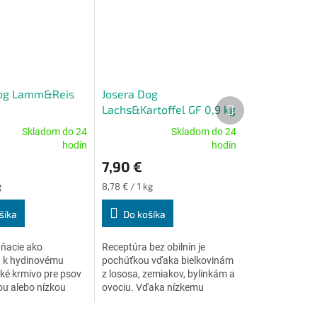
Dog Lamm&Reis
Josera Dog
Ďalší
Lachs&Kartoffel GF 0,9 kg
produkt
Skladom do 24
Skladom do 24
Priemerné
hodín
hodín
e
hodnotenie
€
7,90 €
produktu
je
Jednotková
g
8,78 € / 1 kg
5,0
cena:
z
šíka
Do košíka
5
.
hviezdičiek.
ňacie ako
Receptúra bez obilnín je
a k hydinovému
pochúťkou vďaka bielkovinám
ké krmivo pre psov
z lososa, zemiakov, bylinkám a
u alebo nízkou
ovociu. Vďaka nízkemu
energie.
obsahu bielkovín a energie je
 receptúra.
vhodná aj pre starších psov.