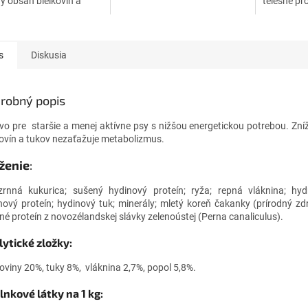
ý obsah bielkovín a
telesné pr
nezaťažuje
podporuje 
olizmus.
obranysch
olej pre zv
s
Diskusia
robný popis
vo pre staršie a menej aktívne psy s nižšou energetickou potrebou. Zn
kovín a tukov nezaťažuje metabolizmus.
ženie
:
zrnná kukurica; sušený hydinový proteín; ryža; repná vláknina; hyd
nový proteín; hydinový tuk; minerály; mletý koreň čakanky (prírodný zdro
né proteín z novozélandskej slávky zelenoústej (Perna canaliculus).
ytické zložky:
koviny 20%, tuky 8%, vláknina 2,7%, popol 5,8%.
lnkové látky na 1 kg: