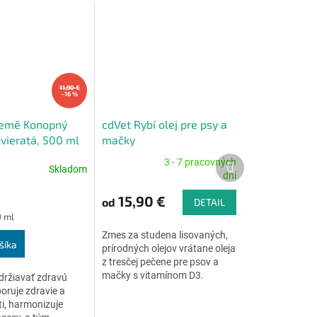
11,90 €
–16 %
Země Konopný
cdVet Rybí olej pre psy a
zvieratá, 500 ml
mačky
Ďalší
3 - 7 pracovných
Skladom
Priemerné
produkt
dní
e
hodnotenie
produktu
15,90 €
od
DETAIL
je
0 ml
5,0
Zmes za studena lisovaných,
z
šíka
prírodných olejov vrátane oleja
5
z tresčej pečene pre psov a
.
hviezdičiek.
mačky s vitamínom D3.
ržiavať zdravú
oruje zdravie a
sti, harmonizuje