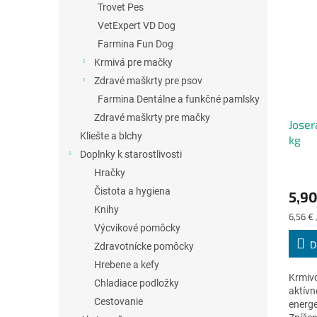
Trovet Pes
VetExpert VD Dog
Farmina Fun Dog
Krmivá pre mačky
Zdravé maškrty pre psov
Farmina Dentálne a funkčné pamlsky
Zdravé maškrty pre mačky
Joser
Kliešte a blchy
kg
Doplnky k starostlivosti
Priem
Hračky
hodno
Čistota a hygiena
5,90
produ
Knihy
je
Jednot
6,56 € 
5,0
Výcvikové pomôcky
cena:
z
D
Zdravotnícke pomôcky
5
Hrebene a kefy
hviezd
Krmivo
Chladiace podložky
aktívn
Cestovanie
energe