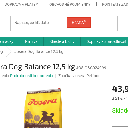
DOPRAVA A PLATBY
OBCHODNÉ PODMIENKY
POISTENIE ZÁS
HĽADAŤ
re mačky
Krmivá
Kliešte a blchy
Doplnky k starostlivosti
og
Josera Dog Balance 12,5 kg
ra Dog Balance 12,5 kg
JOS-OBC024999
né
tenia
Podrobnosti hodnotenia
Značka:
Josera Petfood
nie
43,
u
Jednotk
3,51 € / 
cena:
Sklad
iek.