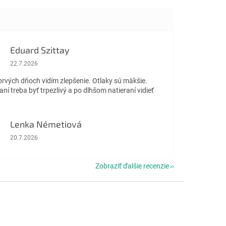
Eduard Szittay
Hodnotenie obchodu je 5 z 5 hviezdičiek.
22.7.2026
prvých dňoch vidím zlepšenie. Otlaky sú mäkšie.
aní treba byť trpezlivý a po dlhšom natieraní vidieť
Lenka Németiová
Hodnotenie obchodu je 5 z 5 hviezdičiek.
20.7.2026
Zobraziť ďalšie recenzie