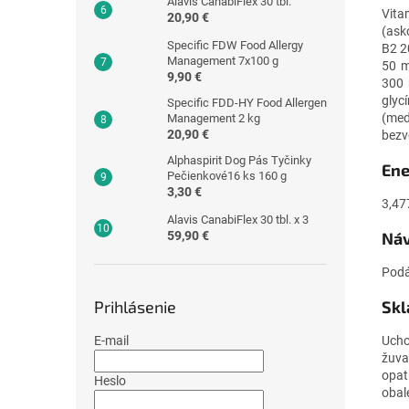
Alavis CanabiFlex 30 tbl.
Vita
20,90 €
(ask
Specific FDW Food Allergy
B2 2
Management 7x100 g
50 m
9,90 €
300 
glyc
Specific FDD-HY Food Allergen
(meď
Management 2 kg
20,90 €
bezv
Alphaspirit Dog Pás Tyčinky
Ene
Pečienkové16 ks 160 g
3,30 €
3,47
Alavis CanabiFlex 30 tbl. x 3
59,90 €
Náv
Podá
Prihlásenie
Skl
E-mail
Ucho
žuva
opat
Heslo
obal