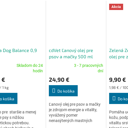
Akcia
a Dog Balance 0,9
cdVet Ľanový olej pre
Zelená 
psov a mačky 500 ml
olej pre 
Skladom do 24
3 - 7 pracovných
erné
Priemerné
Priemerné
hodín
dní
tenie
hodnotenie
hodnoteni
 €
24,90 €
9,90 €
ktu
produktu
produktu
je
je
ková
Jednotková
/ 1 kg
1,98 € / 10
5,0
5,0
Do košíka
cena:
z
z
o košíka
Do ko
5
5
Ľanový olej pre psov a mačky
ičiek.
hviezdičiek.
hviezdičiek
je zdrojom energie a vitality,
 pre staršie a menej
Pomáha ud
vyvážený pomer
e psy s nižšou
kožu, podp
nenasýtených mastných
tickou potrebou.
vitalitu sr
kyselín.