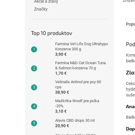
Znížen
Akcie a zľavy
tukov 
Značky
metab
Popi
Top 10 produktov
Pod
Farmina Vet Life Dog Ultrahypo
Konzerva 300 g
3,90 €
Krmi
biel
Farmina N&D Cat Ocean Tuna
& Salmon konzerva 70 g
Zlo
1,70 €
Vetinalis Antinol pre psy 60
Celo
cps.
hydi
38,90 €
suše
Maškrtka Woolf pre psíka
Anal
-20%
3,10 €
Biel
Alavis CBD drops 30 ml
20,90 €
Dop