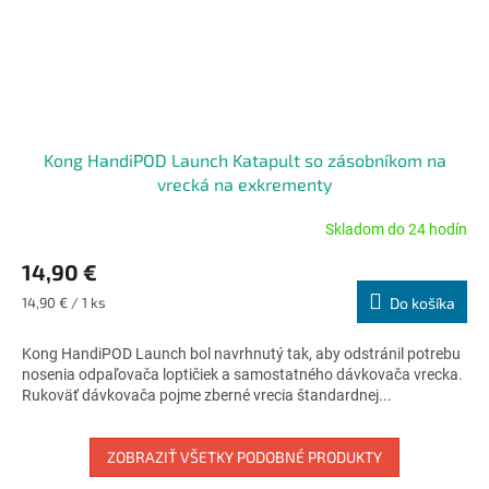
Kong HandiPOD Launch Katapult so zásobníkom na
vrecká na exkrementy
Skladom do 24 hodín
Priemerné
hodnotenie
14,90 €
produktu
je
Jednotková
14,90 € / 1 ks
Do košíka
5,0
cena:
z
Kong HandiPOD Launch bol navrhnutý tak, aby odstránil potrebu
5
nosenia odpaľovača loptičiek a samostatného dávkovača vrecka.
hviezdičiek.
Rukoväť dávkovača pojme zberné vrecia štandardnej...
ZOBRAZIŤ VŠETKY PODOBNÉ PRODUKTY