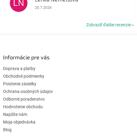
LN
Hodnotenie obchodu je 5 z 5 hviezdičiek.
20.7.2026
Zobraziť ďalšie recenzie
Z
á
p
ä
Informácie pre vás
t
Doprava a platby
i
e
Obchodné podmienky
Poistenie zásielky
Ochrana osobných údajov
Odborné poradenstvo
Hodnotenie obchodu
Napíšte nám
Moja objednávka
Blog