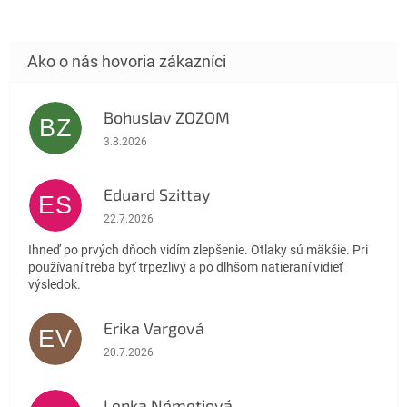
Bohuslav ZOZOM
BZ
Hodnotenie obchodu je 5 z 5 hviezdičiek.
3.8.2026
Eduard Szittay
ES
Hodnotenie obchodu je 5 z 5 hviezdičiek.
22.7.2026
Ihneď po prvých dňoch vidím zlepšenie. Otlaky sú mäkšie. Pri
používaní treba byť trpezlivý a po dlhšom natieraní vidieť
výsledok.
Erika Vargová
EV
Hodnotenie obchodu je 5 z 5 hviezdičiek.
20.7.2026
Lenka Németiová