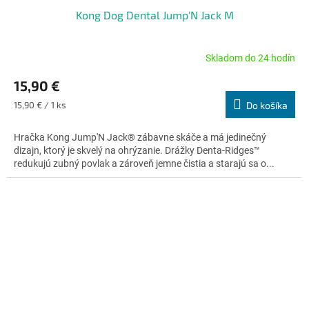
Kong Dog Dental Jump'N Jack M
Skladom do 24 hodín
Priemerné
hodnotenie
15,90 €
produktu
je
Jednotková
15,90 € / 1 ks
Do košíka
5,0
cena:
z
Hračka Kong Jump'N Jack® zábavne skáče a má jedinečný
5
dizajn, ktorý je skvelý na ohrýzanie. Drážky Denta-Ridges™
hviezdičiek.
redukujú zubný povlak a zároveň jemne čistia a starajú sa o...