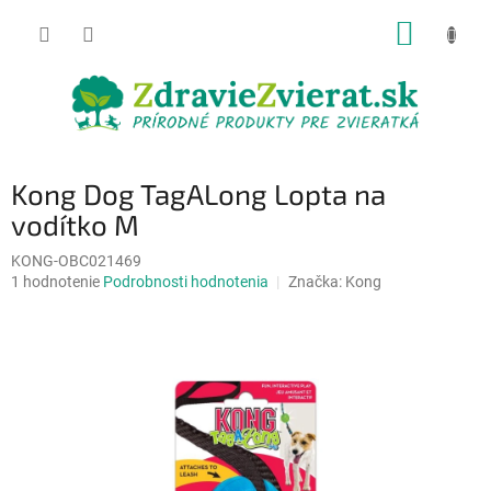
Prejsť
NÁKUP
na
obsah
KOŠÍK
Kong Dog TagALong Lopta na
vodítko M
KONG-OBC021469
Priemerné
1 hodnotenie
Podrobnosti hodnotenia
Značka:
Kong
hodnotenie
produktu
je
5,0
z
5
hviezdičiek.