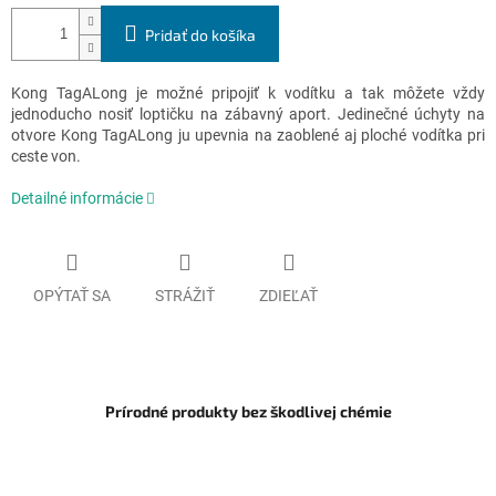
Pridať do košíka
Kong TagALong je možné pripojiť k vodítku a tak môžete vždy
jednoducho nosiť loptičku na zábavný aport. Jedinečné úchyty na
otvore Kong TagALong ju upevnia na zaoblené aj ploché vodítka pri
ceste von.
Detailné informácie
OPÝTAŤ SA
STRÁŽIŤ
ZDIEĽAŤ
Prírodné produkty bez škodlivej chémie