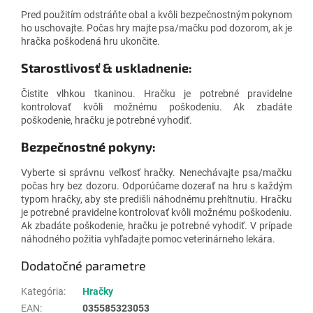
Pred použitím odstráňte obal a kvôli bezpečnostným pokynom
ho uschovajte. Počas hry majte psa/mačku pod dozorom, ak je
hračka poškodená hru ukončite.
Starostlivosť & uskladnenie:
Čistite vlhkou tkaninou. Hračku je potrebné pravidelne
kontrolovať kvôli možnému poškodeniu. Ak zbadáte
poškodenie, hračku je potrebné vyhodiť.
Bezpečnostné pokyny:
Vyberte si správnu veľkosť hračky. Nenechávajte psa/mačku
počas hry bez dozoru. Odporúčame dozerať na hru s každým
typom hračky, aby ste predišli náhodnému prehltnutiu. Hračku
je potrebné pravidelne kontrolovať kvôli možnému poškodeniu.
Ak zbadáte poškodenie, hračku je potrebné vyhodiť. V prípade
náhodného požitia vyhľadajte pomoc veterinárneho lekára.
Dodatočné parametre
Kategória
:
Hračky
EAN
:
035585323053