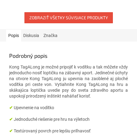
ZOBRAZIŤ VŠETKY SÚVISIACE PRODUKTY
Popis
Diskusia
Značka
Podrobný popis
Kong TagALong je možné pripojiť k vodítku a tak môžete vždy
jednoducho nosiť loptičku na zábavný aport. Jedinečné úchyty
na otvore Kong TagALong ju upevnia na zaoblené aj ploché
vodítka pri ceste von. Vytiahnite Kong TagALong na hru a
skákajúca loptička uvedie psy do sveta zdravého aportu a
uspokojí prirodzený inštinkt naháňať korisť.
✔
Upevnenie na vodítko
✔
Jednoduché riešenie pre hru na výletoch
✔
Textúrovaný povrch pre lepšiu priľnavosť