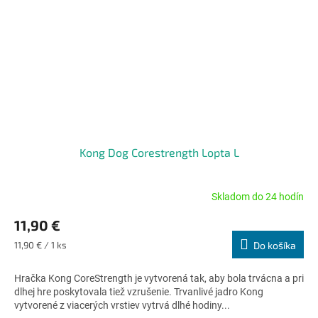
Kong Dog Corestrength Lopta L
Skladom do 24 hodín
Priemerné
hodnotenie
11,90 €
produktu
je
Jednotková
11,90 € / 1 ks
Do košíka
5,0
cena:
z
Hračka Kong CoreStrength je vytvorená tak, aby bola trvácna a pri
5
dlhej hre poskytovala tiež vzrušenie. Trvanlivé jadro Kong
hviezdičiek.
vytvorené z viacerých vrstiev vytrvá dlhé hodiny...