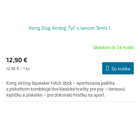
Kong Dog Airdog Tyč s lanom Tenis L
Skladom do 24 hodín
Priemerné
hodnotenie
12,90 €
produktu
je
Jednotková
12,90 € / 1 ks
Do košíka
5,0
cena:
z
Kong AirDog Squeaker Fetch Stick – aportovacia palička
5
s pískatkom kombinuje dve klasické hračky pre psy – tenisovú
hviezdičiek.
loptičku a pískatko – pre dokonalú hračku na aport.