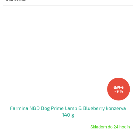
2,71 €
–9 %
Farmina N&D Dog Prime Lamb & Blueberry konzerva
140 g
Skladom do 24 hodín
Priemerné
hodnotenie