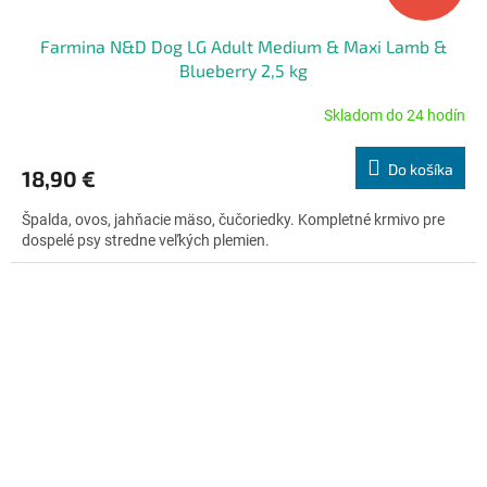
Farmina N&D Dog LG Adult Medium & Maxi Lamb &
Blueberry 2,5 kg
Skladom do 24 hodín
Priemerné
hodnotenie
produktu
Do košíka
18,90 €
je
4,7
Špalda, ovos, jahňacie mäso, čučoriedky. Kompletné krmivo pre
z
dospelé psy stredne veľkých plemien.
5
hviezdičiek.