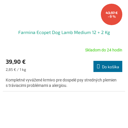
43,97 €
–9 %
Farmina Ecopet Dog Lamb Medium 12 + 2 Kg
Skladom do 24 hodín
Priemerné
hodnotenie
39,90 €
produktu
Do košíka
je
Jednotková
2,85 € / 1 kg
5,0
cena:
z
Kompletné vyvážené krmivo pre dospelé psy stredných plemien
5
s tráviacimi problémami a alergiou.
hviezdičiek.