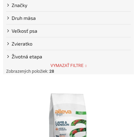
Značky
Druh mäsa
Veľkosť psa
Zvieratko
Životná etapa
VYMAZAŤ FILTRE
Zobrazených položiek:
28
V
ý
p
i
s
p
r
o
d