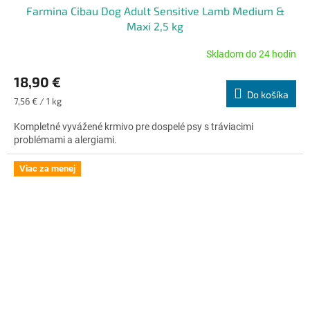
Farmina Cibau Dog Adult Sensitive Lamb Medium &
Maxi 2,5 kg
Skladom do 24 hodín
Priemerné
hodnotenie
18,90 €
produktu
Do košíka
je
Jednotková
7,56 € / 1 kg
4,7
cena:
z
Kompletné vyvážené krmivo pre dospelé psy s tráviacimi
5
problémami a alergiami.
hviezdičiek.
Viac za menej