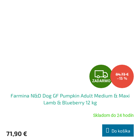
Z
84,73 €
–15 %
ZADARMO
A
Farmina N&D Dog GF Pumpkin Adult Medium & Maxi
D
Lamb & Blueberry 12 kg
A
Skladom do 24 hodín
Priemerné
hodnotenie
R
produktu
Do košíka
71,90 €
je
M
4,7