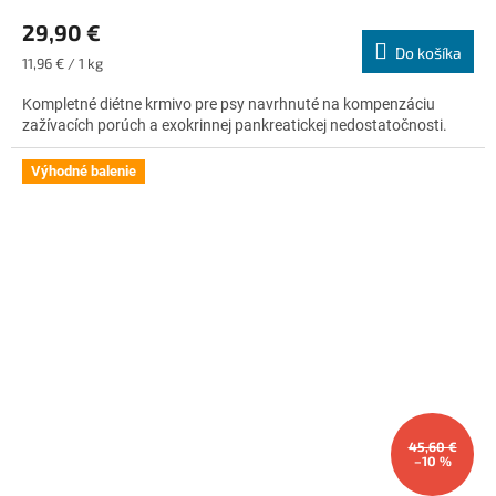
hodnotenie
29,90 €
produktu
Do košíka
je
Jednotková
11,96 € / 1 kg
4,8
cena:
z
Kompletné diétne krmivo pre psy navrhnuté na kompenzáciu
5
zažívacích porúch a exokrinnej pankreatickej nedostatočnosti.
hviezdičiek.
Výhodné balenie
45,60 €
–10 %