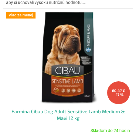
aby si uchovali vysokú nutričnú hodnotu....
hviezdičiek.
Viac za menej
60,47 €
–17 %
Farmina Cibau Dog Adult Sensitive Lamb Medium &
Maxi 12 kg
Skladom do 24 hodín
Priemerné