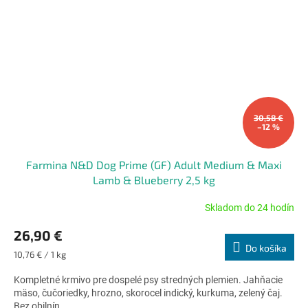
30,58 €
–12 %
Farmina N&D Dog Prime (GF) Adult Medium & Maxi
Lamb & Blueberry 2,5 kg
Skladom do 24 hodín
Priemerné
hodnotenie
26,90 €
produktu
Do košíka
je
Jednotková
10,76 € / 1 kg
4,9
cena:
z
Kompletné krmivo pre dospelé psy stredných plemien. Jahňacie
5
mäso, čučoriedky, hrozno, skorocel indický, kurkuma, zelený čaj.
hviezdičiek.
Bez obilnín.