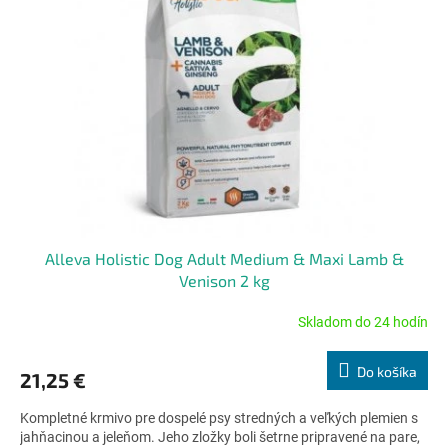
Alleva Holistic Dog Adult Medium & Maxi Lamb &
Venison 2 kg
Skladom do 24 hodín
Priemerné
hodnotenie
produktu
Do košíka
21,25 €
je
5,0
Kompletné krmivo pre dospelé psy stredných a veľkých plemien s
z
jahňacinou a jeleňom. Jeho zložky boli šetrne pripravené na pare,
5