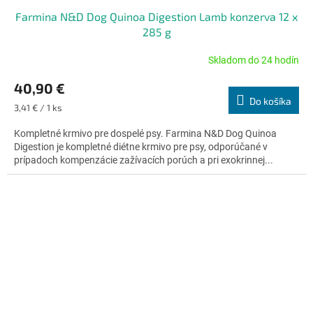
Farmina N&D Dog Quinoa Digestion Lamb konzerva 12 x
285 g
Skladom do 24 hodín
Priemerné
hodnotenie
40,90 €
produktu
Do košíka
je
Jednotková
3,41 € / 1 ks
5,0
cena:
z
Kompletné krmivo pre dospelé psy. Farmina N&D Dog Quinoa
5
Digestion je kompletné diétne krmivo pre psy, odporúčané v
hviezdičiek.
prípadoch kompenzácie zažívacích porúch a pri exokrinnej...