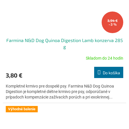
3,94 €
–3 %
Farmina N&D Dog Quinoa Digestion Lamb konzerva 285
g
Skladom do 24 hodín
Priemerné
hodnotenie
produktu
Do košíka
3,80 €
je
4,8
Kompletné krmivo pre dospelé psy. Farmina N&D Dog Quinoa
z
Digestion je kompletné diétne krmivo pre psy, odporúčané v
5
prípadoch kompenzácie zažívacích porúch a pri exokrinnej...
hviezdičiek.
Výhodné balenie