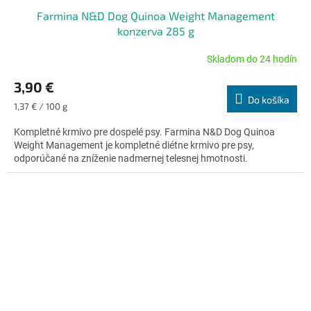
Farmina N&D Dog Quinoa Weight Management
konzerva 285 g
Skladom do 24 hodín
Priemerné
hodnotenie
3,90 €
produktu
Do košíka
je
Jednotková
1,37 € / 100 g
5,0
cena:
z
Kompletné krmivo pre dospelé psy. Farmina N&D Dog Quinoa
5
Weight Management je kompletné diétne krmivo pre psy,
hviezdičiek.
odporúčané na zníženie nadmernej telesnej hmotnosti.