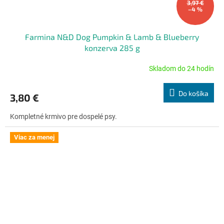
3,97 €
–4 %
Farmina N&D Dog Pumpkin & Lamb & Blueberry
konzerva 285 g
Skladom do 24 hodín
Priemerné
hodnotenie
produktu
Do košíka
3,80 €
je
5,0
Kompletné krmivo pre dospelé psy.
z
5
hviezdičiek.
Viac za menej