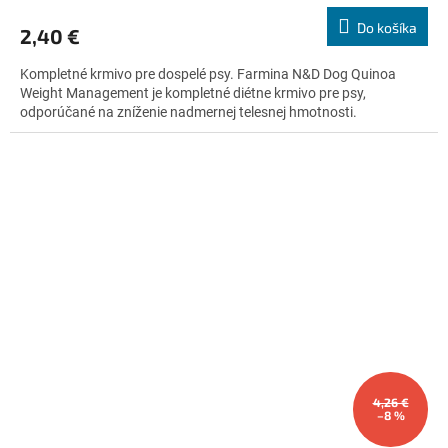
produktu
Do košíka
2,40 €
je
4,8
Kompletné krmivo pre dospelé psy. Farmina N&D Dog Quinoa
z
Weight Management je kompletné diétne krmivo pre psy,
5
odporúčané na zníženie nadmernej telesnej hmotnosti.
hviezdičiek.
4,26 €
–8 %