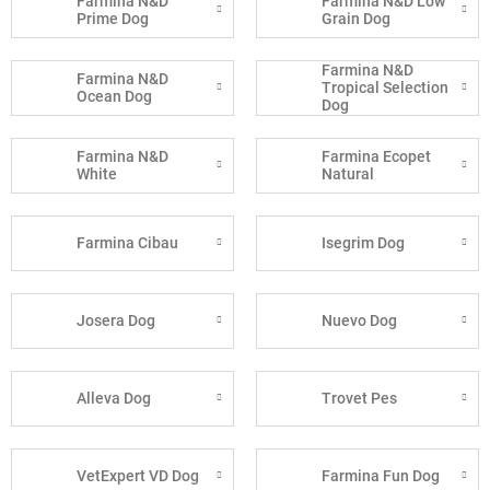
Farmina N&D
Farmina N&D Low
Prime Dog
Grain Dog
Farmina N&D
Farmina N&D
Tropical Selection
Ocean Dog
Dog
Farmina N&D
Farmina Ecopet
White
Natural
Farmina Cibau
Isegrim Dog
Josera Dog
Nuevo Dog
Alleva Dog
Trovet Pes
VetExpert VD Dog
Farmina Fun Dog