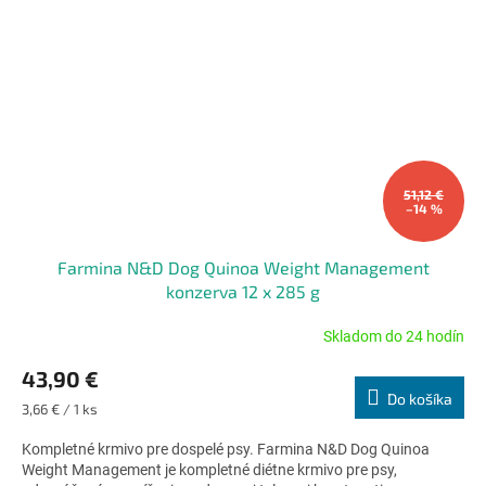
51,12 €
–14 %
Farmina N&D Dog Quinoa Weight Management
konzerva 12 x 285 g
Skladom do 24 hodín
Priemerné
hodnotenie
43,90 €
produktu
Do košíka
je
Jednotková
3,66 € / 1 ks
4,8
cena:
z
Kompletné krmivo pre dospelé psy. Farmina N&D Dog Quinoa
5
Weight Management je kompletné diétne krmivo pre psy,
hviezdičiek.