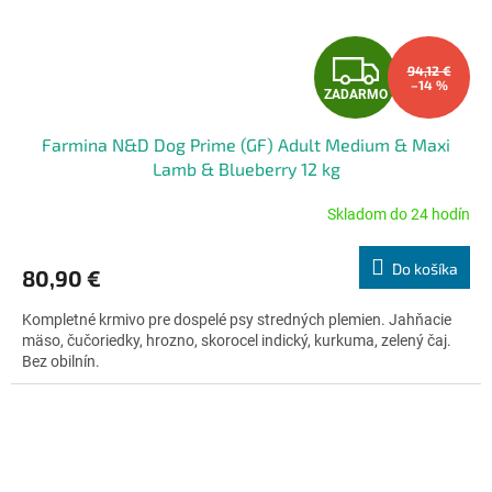
Z
94,12 €
–14 %
ZADARMO
A
Farmina N&D Dog Prime (GF) Adult Medium & Maxi
D
Lamb & Blueberry 12 kg
A
Skladom do 24 hodín
Priemerné
hodnotenie
R
produktu
Do košíka
80,90 €
je
M
5,0
Kompletné krmivo pre dospelé psy stredných plemien. Jahňacie
z
O
mäso, čučoriedky, hrozno, skorocel indický, kurkuma, zelený čaj.
5
Bez obilnín.
hviezdičiek.