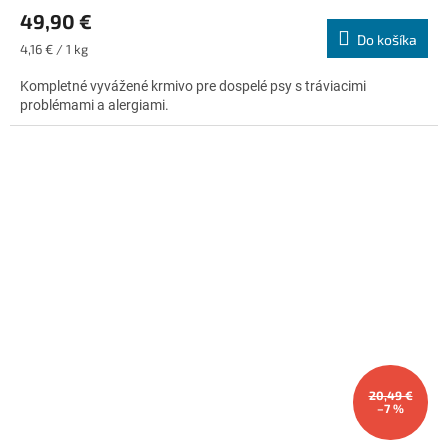
hodnotenie
49,90 €
produktu
Do košíka
je
Jednotková
4,16 € / 1 kg
5,0
cena:
z
Kompletné vyvážené krmivo pre dospelé psy s tráviacimi
5
problémami a alergiami.
hviezdičiek.
20,49 €
–7 %