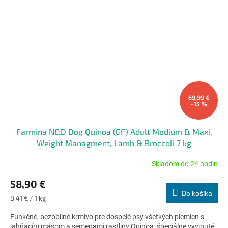
69,99 €
–15 %
Farmina N&D Dog Quinoa (GF) Adult Medium & Maxi,
Weight Managment, Lamb & Broccoli 7 kg
Skladom do 24 hodín
Priemerné
hodnotenie
58,90 €
produktu
Do košíka
je
Jednotková
8,41 € / 1 kg
5,0
cena:
z
Funkčné, bezobilné krmivo pre dospelé psy všetkých plemien s
5
jahňacím mäsom a semenami rastliny Quinoa, špeciálne vyvinuté