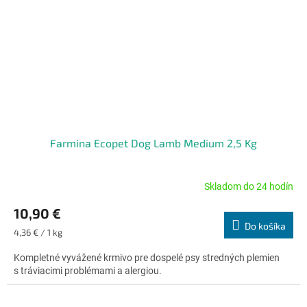
Farmina Ecopet Dog Lamb Medium 2,5 Kg
Skladom do 24 hodín
Priemerné
hodnotenie
10,90 €
produktu
Do košíka
je
Jednotková
4,36 € / 1 kg
4,7
cena:
z
Kompletné vyvážené krmivo pre dospelé psy stredných plemien
5
s tráviacimi problémami a alergiou.
hviezdičiek.