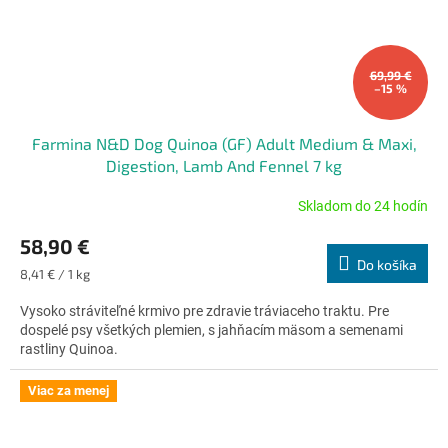
69,99 €
–15 %
Farmina N&D Dog Quinoa (GF) Adult Medium & Maxi,
Digestion, Lamb And Fennel 7 kg
Skladom do 24 hodín
Priemerné
hodnotenie
58,90 €
produktu
Do košíka
je
Jednotková
8,41 € / 1 kg
5,0
cena:
z
Vysoko stráviteľné krmivo pre zdravie tráviaceho traktu. Pre
5
dospelé psy všetkých plemien, s jahňacím mäsom a semenami
hviezdičiek.
rastliny Quinoa.
Viac za menej