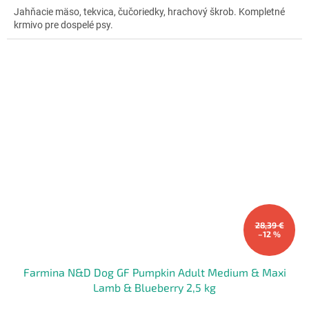
Jahňacie mäso, tekvica, čučoriedky, hrachový škrob. Kompletné
z
O
krmivo pre dospelé psy.
5
hviezdičiek.
28,39 €
–12 %
Farmina N&D Dog GF Pumpkin Adult Medium & Maxi
Lamb & Blueberry 2,5 kg