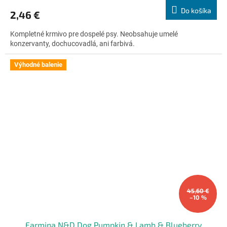
produktu
Do košíka
2,46 €
je
5,0
Kompletné krmivo pre dospelé psy. Neobsahuje umelé
z
konzervanty, dochucovadlá, ani farbivá.
5
hviezdičiek.
Výhodné balenie
45,60 €
–10 %
Farmina N&D Dog Pumpkin & Lamb & Blueberry