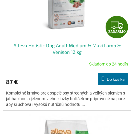
u
k
t
Z
o
v
ZADARMO
A
Alleva Holistic Dog Adult Medium & Maxi Lamb &
D
Venison 12 kg
A
Skladom do 24 hodín
Priemerné
hodnotenie
R
produktu
Do košíka
87 €
je
M
5,0
Kompletné krmivo pre dospelé psy stredných a veľkých plemien s
z
O
jahňacinou a jeleňom. Jeho zložky boli šetrne pripravené na pare,
5
aby si uchovali vysokú nutričnú hodnotu....
hviezdičiek.