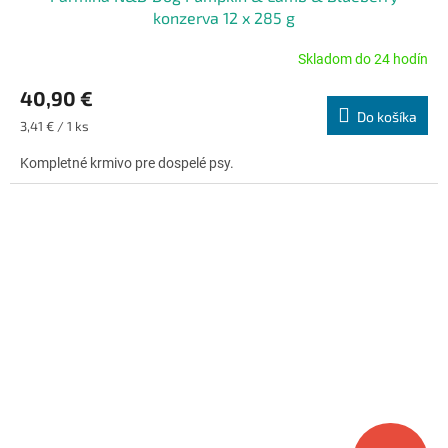
konzerva 12 x 285 g
Skladom do 24 hodín
Priemerné
hodnotenie
40,90 €
produktu
Do košíka
je
Jednotková
3,41 € / 1 ks
5,0
cena:
z
Kompletné krmivo pre dospelé psy.
5
hviezdičiek.