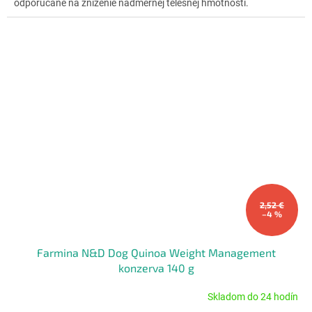
odporúčané na zníženie nadmernej telesnej hmotnosti.
2,52 €
–4 %
Farmina N&D Dog Quinoa Weight Management
konzerva 140 g
Skladom do 24 hodín
Priemerné
hodnotenie