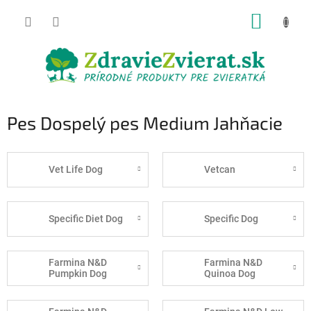
Prejsť
NÁKUP
na
obsah
KOŠÍK
Pes Dospelý pes Medium Jahňacie
Vet Life Dog
Vetcan
Specific Diet Dog
Specific Dog
Farmina N&D
Farmina N&D
Pumpkin Dog
Quinoa Dog