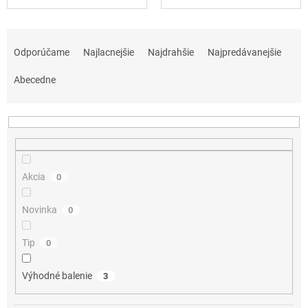
R
a
Odporúčame
Najlacnejšie
Najdrahšie
Najpredávanejšie
d
e
Abecedne
n
i
e
p
r
o
Akcia
0
d
u
Novinka
0
k
t
Tip
0
o
v
Výhodné balenie
3