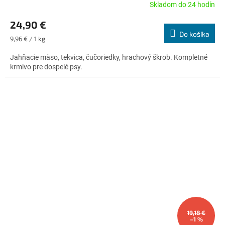
Skladom do 24 hodín
Priemerné
hodnotenie
24,90 €
produktu
Do košíka
je
Jednotková
9,96 € / 1 kg
5,0
cena:
z
Jahňacie mäso, tekvica, čučoriedky, hrachový škrob. Kompletné
5
krmivo pre dospelé psy.
hviezdičiek.
19,18 €
–1 %