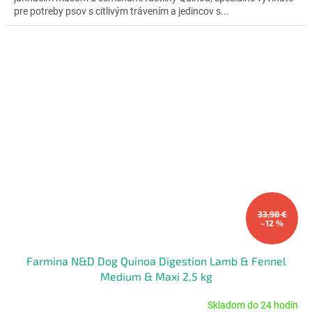
hviezdičiek.
pre potreby psov s citlivým trávením a jedincov s...
33,98 €
–12 %
Farmina N&D Dog Quinoa Digestion Lamb & Fennel
Medium & Maxi 2,5 kg
Skladom do 24 hodín
Priemerné