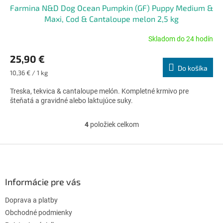
Farmina N&D Dog Ocean Pumpkin (GF) Puppy Medium &
Maxi, Cod & Cantaloupe melon 2,5 kg
Skladom do 24 hodín
Priemerné
hodnotenie
25,90 €
produktu
Do košíka
je
Jednotková
10,36 € / 1 kg
5,0
cena:
z
Treska, tekvica & cantaloupe melón. Kompletné krmivo pre
5
šteňatá a gravidné alebo laktujúce suky.
hviezdičiek.
4
položiek celkom
O
v
l
Z
á
á
d
p
a
ä
Informácie pre vás
c
t
i
Doprava a platby
i
e
p
e
Obchodné podmienky
r