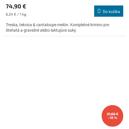
hodnotenie
R
74,90 €
produktu
Do košíka
je
M
Jednotková
6,24 € / 1 kg
5,0
cena:
z
Treska, tekvica & cantaloupe melón. Kompletné krmivo pre
O
5
šteňatá a gravidné alebo laktujúce suky.
hviezdičiek.
31,66 €
–18 %