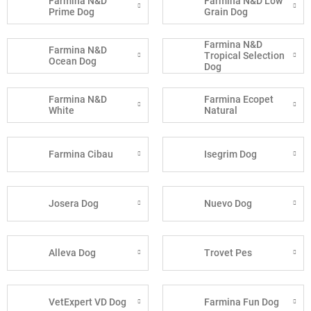
Farmina N&D
Farmina N&D Low
Prime Dog
Grain Dog
Farmina N&D
Farmina N&D
Tropical Selection
Ocean Dog
Dog
Farmina N&D
Farmina Ecopet
White
Natural
Farmina Cibau
Isegrim Dog
Josera Dog
Nuevo Dog
Alleva Dog
Trovet Pes
VetExpert VD Dog
Farmina Fun Dog