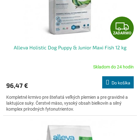
u
k
t
Z
o
v
ZADARMO
A
Alleva Holistic Dog Puppy & Junior Maxi Fish 12 kg
D
A
Skladom do 24 hodín
Priemerné
hodnotenie
R
produktu
Do košíka
96,47 €
je
M
5,0
Kompletné krmivo pre šteňatá veľkých plemien a pre gravidné a
z
O
laktujúce suky. Čerstvé mäso, vysoký obsah bielkovín a silný
5
komplex prírodných fytonutrientov.
hviezdičiek.