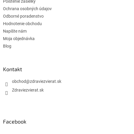
Poistenie zásielky
v
Ochrana osobných údajov
k
Odborné poradenstvo
y
v
Hodnotenie obchodu
ý
Napíšte nám
p
Moja objednávka
i
s
Blog
u
Kontakt
obchod
@
zdraviezvierat.sk
Zdraviezvierat.sk
Facebook