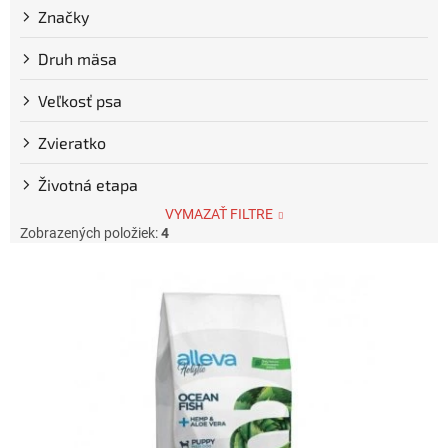
Značky
Druh mäsa
Veľkosť psa
Zvieratko
Životná etapa
VYMAZAŤ FILTRE
Zobrazených položiek:
4
V
ý
p
i
s
p
r
o
d