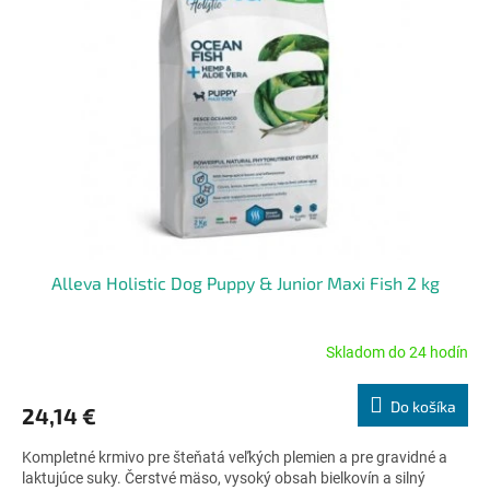
Alleva Holistic Dog Puppy & Junior Maxi Fish 2 kg
Skladom do 24 hodín
Priemerné
hodnotenie
produktu
Do košíka
24,14 €
je
5,0
Kompletné krmivo pre šteňatá veľkých plemien a pre gravidné a
z
laktujúce suky. Čerstvé mäso, vysoký obsah bielkovín a silný
5