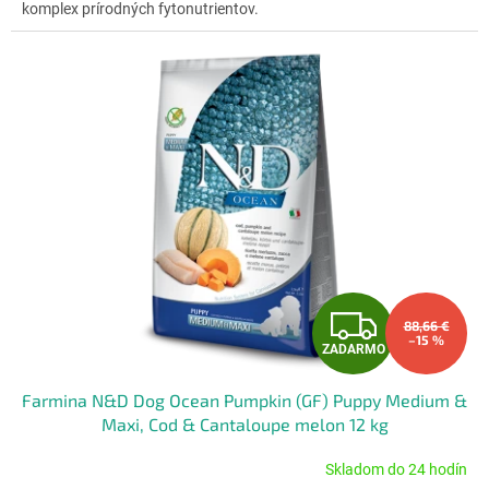
komplex prírodných fytonutrientov.
hviezdičiek.
Z
88,66 €
–15 %
ZADARMO
A
Farmina N&D Dog Ocean Pumpkin (GF) Puppy Medium &
D
Maxi, Cod & Cantaloupe melon 12 kg
A
Skladom do 24 hodín
Priemerné