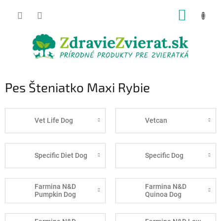
Prejsť
NÁKUP
na
obsah
KOŠÍK
Pes Šteniatko Maxi Rybie
Vet Life Dog
Vetcan
Specific Diet Dog
Specific Dog
Farmina N&D
Farmina N&D
Pumpkin Dog
Quinoa Dog