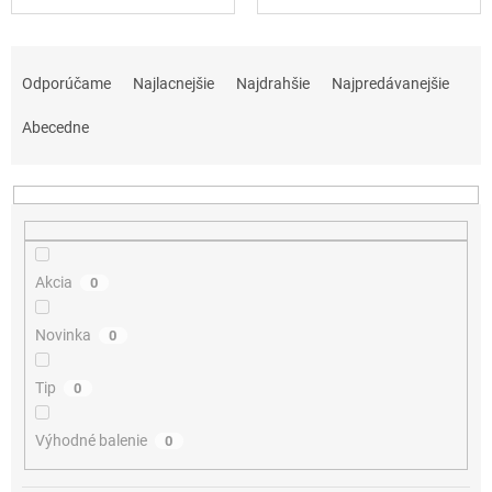
R
a
Odporúčame
Najlacnejšie
Najdrahšie
Najpredávanejšie
d
e
Abecedne
n
i
e
p
r
o
Akcia
0
d
u
Novinka
0
k
t
Tip
0
o
v
Výhodné balenie
0