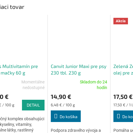
M
iaci tovar
Akcia
O
s Multivitamín pre
Canvit Junior Maxi pre psy
Zelená 
 mačky 60 g
230 tbl. 230 g
olej pre 
Momentálne
Skladom do 24
erné
Priemerné
Priemerné
nedostupné
hodín
tenie
hodnotenie
hodnoteni
0 €
14,90 €
17,50 €
ktu
produktu
produktu
je
je
ková
Jednotková
Jednotková
€ / 100 g
DETAIL
6,48 € / 100 g
17,50 € / 1 l
5,0
4,9
cena:
cena:
z
z
Do košíka
Do ko
ečný komplex obsahujúci
5
5
yseliny, vitamíny,
ičiek.
hviezdičiek.
hviezdičiek
lne látky, rastlinný
Podpora zdravého vývoja a
Pomáha ud