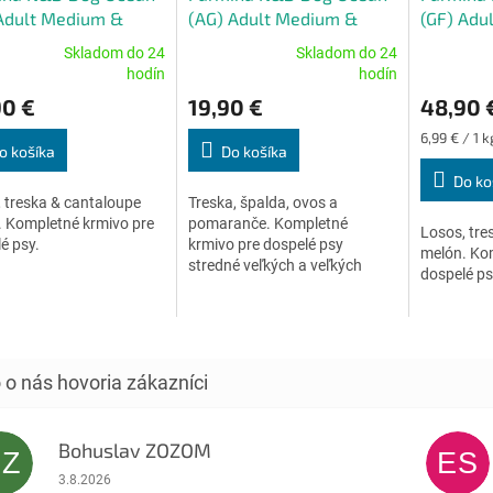
A
Adult Medium &
(AG) Adult Medium &
(GF) Adul
R
 Salmon, Cod &
Maxi, Codfish, Spelt, Oats
Cod & Ca
Skladom do 24
Skladom do 24
M
loupe melon 12 kg
& Orange 2,5 kg
7 kg
erné
Priemerné
Priemerné
hodín
hodín
O
tenie
hodnotenie
hodnoteni
90 €
19,90 €
48,90 
ktu
produktu
produktu
je
je
Jednotková
6,99 € / 1 k
5,0
5,0
o košíka
Do košíka
cena:
z
z
Do ko
5
5
 treska & cantaloupe
Treska, špalda, ovos a
ičiek.
hviezdičiek.
hviezdičiek
 Kompletné krmivo pre
pomaranče. Kompletné
Losos, tre
é psy.
krmivo pre dospelé psy
melón. Ko
stredné veľkých a veľkých
dospelé ps
plemien.
Bohuslav ZOZOM
BZ
ES
Hodnotenie obchodu je 5 z 5 hviezdičiek.
3.8.2026