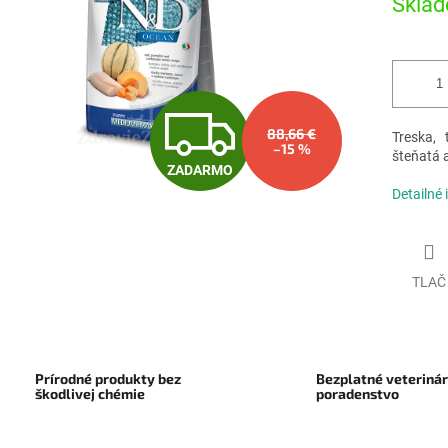
Sklad
Z
88,66 €
Treska,
–15 %
šteňatá a
ZADARMO
A
Detailné 
D
TLAČ
A
Prírodné produkty bez
Bezplatné veteriná
R
škodlivej chémie
poradenstvo