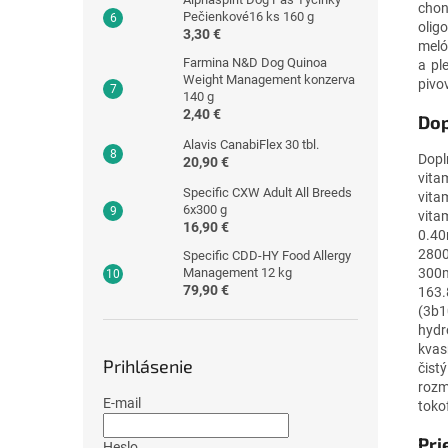
chon
Pečienkové16 ks 160 g
olig
3,30 €
meló
Farmina N&D Dog Quinoa
a pl
Weight Management konzerva
pivo
140 g
2,40 €
Dop
Alavis CanabiFlex 30 tbl.
Dopl
20,90 €
vita
Specific CXW Adult All Breeds
vita
6x300 g
vita
16,90 €
0.40
2800
Specific CDD-HY Food Allergy
Management 12 kg
300m
79,90 €
163.
(3b1
hydr
kvas
Prihlásenie
čist
rozm
E-mail
tokof
Pri
Heslo