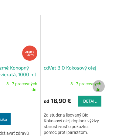
21,90 €
–20 %
Země Konopný
cdVet BIO Kokosový olej
zvieratá, 1000 ml
Ďalší
3 - 7 pracovných
3 - 7 pracovných
Priemerné
produkt
dní
dní
e
hodnotenie
produktu
18,90 €
od
DETAIL
je
4,9
Za studena lisovaný Bio
z
šíka
Kokosový olej, doplnok výživy,
5
starostlivosť o pokožku,
.
hviezdičiek.
pomoc proti parazitom.
ržiavať zdravú