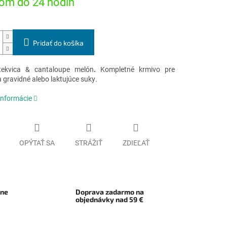
om do 24 hodín
Pridať do košíka
 tekvica & cantaloupe melón
.
Kompletné krmivo pre
 gravidné alebo laktujúce suky
.
informácie
OPÝTAŤ SA
STRÁŽIŤ
ZDIEĽAŤ
rne
Doprava zadarmo na
objednávky nad 59 €