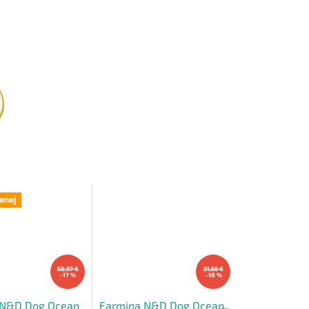
enej
58,97 €
31,66 €
–17 %
–18 %
 N&D Dog Ocean
Farmina N&D Dog Ocean