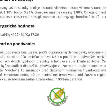
koviny 35.00%; tuky a oleje 20.00%; vláknina 1.90%; vlhkosť 9.00%; p
ik 1.10%; fosfor 0.91%; Omega-6 mastné kyseliny 1.80%; Omega-3 mast
%; DHA 1.10%; EPA 0.80%; glukozamín 1400mg/kg; chondroitín sulfát 1
rgetická hodnota:
cal/Kg 4125 - Mj/Kg 17,26
od na podávanie:
ukt podávajte bez úpravy, podľa odporúčanej dennej dávky uvedenej v 
atku sa odporúča zmiešať krmivo N&D s pôvodne podávaným krmiv
edných dvoch týždňoch gravidity a laktujúce suky kŕmte adlibitne. Č
 byť neustále k dispozícii. Uchovávajte v uzavretom obale na suchom
te. Vyrobené 18 mesiacov pred dátumom minimálnej trvanlivosti u
ní. Hmotnosť netto, dátum minimálnej trvanlivosti, kód šarže a regist
iky sú uvedené na zadnej strane obalu. 100%-ná garancia.