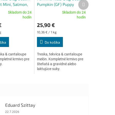
Ďalší
t Mini, Salmon,
Pumpkin (GF) Puppy
produkt
ntaloupe melon
Medium & Maxi, Cod &
Skladom do 24
Skladom do 24
Cantaloupe melon 2,5 kg
Priemerné
hodín
hodín
e
hodnotenie
€
25,90 €
produktu
je
Jednotková
g
10,36 € / 1 kg
5,0
cena:
z
šíka
Do košíka
5
.
hviezdičiek.
ska & cantaloupe
Treska, tekvica & cantaloupe
mpletné krmivo pre
melón. Kompletné krmivo pre
y.
šteňatá a gravidné alebo
laktujúce suky.
Eduard Szittay
Hodnotenie obchodu je 5 z 5 hviezdičiek.
22.7.2026