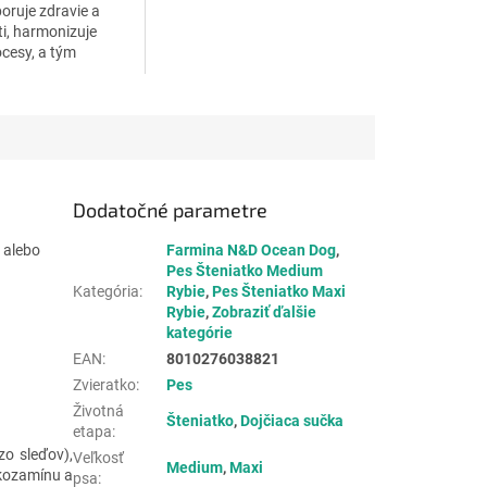
oruje zdravie a
sti, harmonizuje
ocesy, a tým
prirodzenú
opnosť. Konopný
ieratá. Prémiová...
Dodatočné parametre
 alebo
Farmina N&D Ocean Dog
,
Pes Šteniatko Medium
Kategória
:
Rybie
,
Pes Šteniatko Maxi
Rybie
,
Zobraziť ďalšie
kategórie
EAN
:
8010276038821
Zvieratko
:
Pes
Životná
Šteniatko
,
Dojčiaca sučka
etapa
:
zo sleďov),
Veľkosť
Medium
,
Maxi
ukozamínu a
psa
: