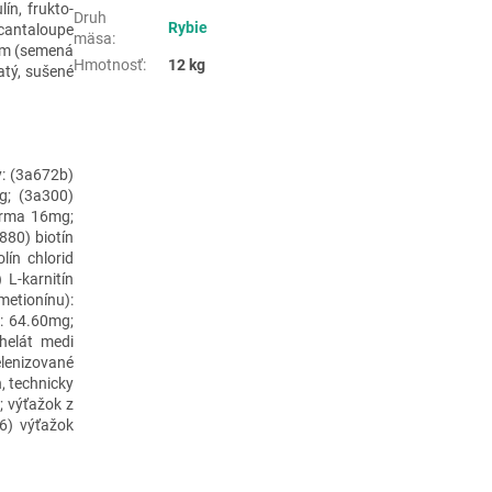
ín, frukto-
Druh
Rybie
 cantaloupe
mäsa
:
ium (semená
Hmotnosť
:
12 kg
atý, sušené
y: (3a672b)
g; (3a300)
orma 16mg;
880) biotín
lín chlorid
L-karnitín
metionínu):
: 64.60mg;
helát medi
elenizované
, technicky
; výťažok z
06) výťažok