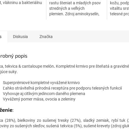
t, vlákninu a bakteriálnu
rastu šteniat a mladých psov
kožu, podp
u Lactobacillus
stredných a veľkých
vitalitu sr
hilus.
plemien. Zdroj aminokyselín,
telesné pr
vitamínov, omega-3 a omega-
podporuje 
6 nenasýtených mastných
obranysch
kyselín,...
olej pre zv
s
Diskusia
Značka
robný popis
ka, tekvica & cantaloupe melón
.
Kompletné krmivo pre šteňatá a gravidné
ujúce suky
.
Superprémiové k
ompletné vyvážené krmivo
Ľahko stráviteľná prírodná receptúra pre podporu telesných funkcií
Vyhovuje aj citlivým jedincom daného plemena
Vyvážený pomer mäsa, ovocia a zeleniny
ženie
:
ka (28%), bielkoviny zo sušenej tresky (27%), sladký zemiak, rybí tuk (
koviny zo sušených sleďov, sušená tekvica (5%), sušené krevety (zdroj gl