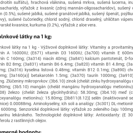
droitín sulfátu), hrachová vláknina, sušená mrkva, sušená lucerna, inul
osacharidy, výťažok z kvasníc (zdroj mannán-oligosacharidov), sušený
n (0.5%), sušené jablká, sušené granátové jablká, sušený špenát, psýll
evy), sušené čučoriedky, chlorid sodný, chlorid draselný, uhličitan vápen
varské kvasnice, kurkuma (0.2%), výťažok z aloe vera.
lnkové látky na 1 kg:
nkové látky na 1 kg - Výživové doplnkové látky: Vitamíny a provitamín
mín A 16000IU; (E671) vitamín D3 1600IU; (3a700) vitamín E 600m
mín C 160mg; (3a314) niacín 40mg; (3a841) kalcium pantotenát, D-f
mín B2 8mg; (3a831) vitamín B6 6.4mg; (3a820) vitamín B1 4.8mg; (3a
mg; (3a316) kyselina listová 0.48mg; vitamín B12 0.1mg; (3a890) cho
mg; [3a160(a)] betakarotén 1.5mg; (3a370) taurín 1000mg; (3a910) 
g. Zlúčeniny mikroprvkov: (3b6.10) zinok (chelát zinku hydroxyanalógu 
80mg; (3b5.10) mangán (chelát mangánu hydroxyanalógu metionínu)
08) železo (chelát železa glycínhydrátu): 58.30mg; (3b4.10) meď (c
oxyanalógu metionínu): 15.80mg; [3b811(8.12)] selén (inaktivované s
nice) 0.00088mg. Aminokyseliny, ich soli a analógy: (3c301) DL-metionín
ý 6000mg. Senzorické doplnkové látky: výťažok zo zeleného čaju 100mg
arínu lekárskeho. Technologické doplnkové látky: Antioxidanty: (E 3
erolu z rastlinných olejov.
emerné hodnoty: