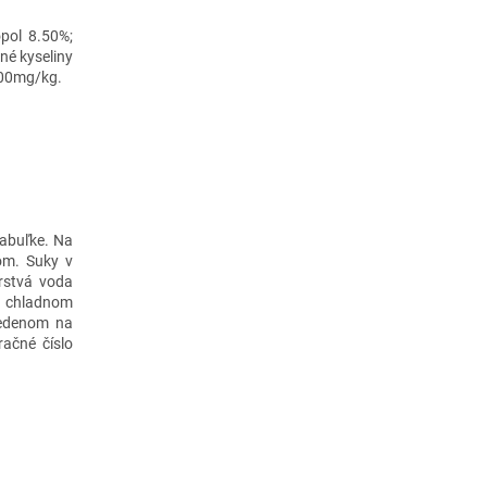
opol 8.50%;
né kyseliny
100mg/kg.
tabuľke. Na
om. Suky v
erstvá voda
 a chladnom
vedenom na
račné číslo