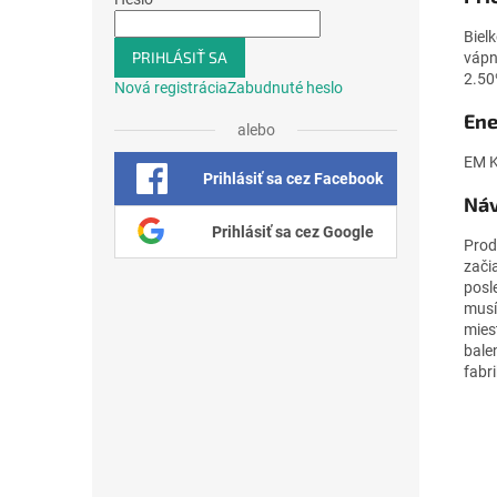
Biel
PRIHLÁSIŤ SA
vápn
2.50
Nová registrácia
Zabudnuté heslo
Ene
alebo
EM K
Prihlásiť sa cez Facebook
Náv
Prihlásiť sa cez Google
Prod
zači
posl
musí
mies
bale
fabr