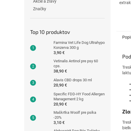
Akcie a zľavy
extrak
kultúr
Značky
acidop
Top 10 produktov
Popi
Farmina Vet Life Dog Ultrahypo
Konzerva 300 g
3,90 €
Pod
Vetinalis Antinol pre psy 60
cps.
Tres
38,90 €
lakt
Alavis CBD drops 30 ml
20,90 €
Specific FDD-HY Food Allergen
Management 2 kg
20,90 €
Zlo
Maškrtka Woolf pre psíka
-20%
Tres
3,10 €
biel
Alphaspirit Dog Pás Tyčinky