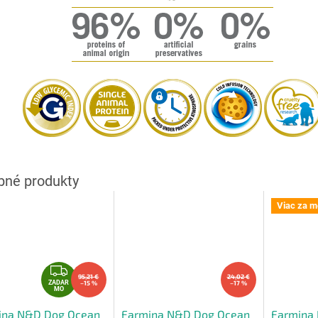
Viac za m
Z
95,21 €
24,02 €
A
ZADAR
–15 %
–17 %
MO
D
ina N&D Dog Ocean
Farmina N&D Dog Ocean
Farmina