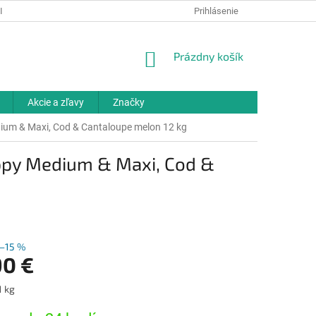
IELKY
OCHRANA OSOBNÝCH ÚDAJOV
Prihlásenie
ODBORNÉ PORADENSTV
NÁKUPNÝ
Prázdny košík
KOŠÍK
Akcie a zľavy
Značky
um & Maxi, Cod & Cantaloupe melon 12 kg
ppy Medium & Maxi, Cod &
–15 %
90 €
ová
1 kg