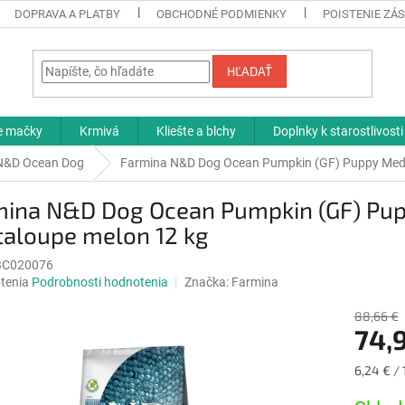
DOPRAVA A PLATBY
OBCHODNÉ PODMIENKY
POISTENIE ZÁS
HĽADAŤ
re mačky
Krmivá
Kliešte a blchy
Doplnky k starostlivosti
N&D Ocean Dog
Farmina N&D Dog Ocean Pumpkin (GF) Puppy Medi
mina N&D Dog Ocean Pumpkin (GF) Pu
taloupe melon 12 kg
BC020076
né
tenia
Podrobnosti hodnotenia
Značka:
Farmina
nie
u
88,66 €
74,
Jednotk
6,24 € / 
cena:
iek.