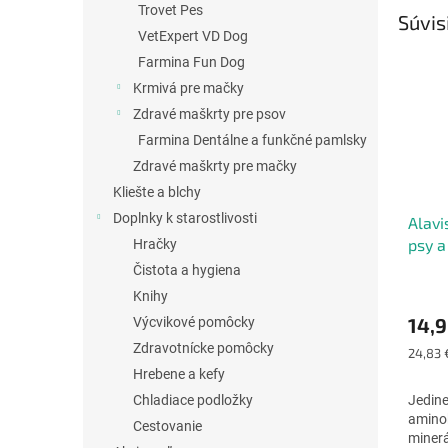
Trovet Pes
Súvis
VetExpert VD Dog
Farmina Fun Dog
Krmivá pre mačky
Zdravé maškrty pre psov
Farmina Dentálne a funkčné pamlsky
Zdravé maškrty pre mačky
Kliešte a blchy
Doplnky k starostlivosti
Alavi
psy a
Hračky
Čistota a hygiena
Priem
Knihy
hodno
14,9
Výcvikové pomôcky
produ
je
Zdravotnícke pomôcky
Jednot
24,83 
5,0
cena:
Hrebene a kefy
z
Chladiace podložky
Jedin
5
aminok
hviezd
Cestovanie
minerá