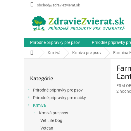
Prejsť
obchod@zdraviezvierat.sk
na
obsah
Prírodné prípravky pre psov
Prírodné prípravky p
Domov
Krmivá
Krmivá pre psov
Farmina 
B
Far
o
Preskočiť
č
Can
Kategórie
kategórie
n
FRM-O
ý
Prírodné prípravky pre psov
Priemer
2 hodno
p
hodnote
Prírodné prípravky pre mačky
a
produkt
Krmivá
n
je
e
Krmivá pre psov
5,0
l
z
Vet Life Dog
5
Vetcan
hviezdič