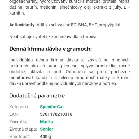
oligosacharidy, hydrolyzovaný kurací a morčací proteín, repná
dužina, taurín, metionín, slnečnicový olej, extrakt z juky, L -
karnitin.
Antioxidanty:
Aditíva schválené EC: BHA, BHT, propylgalát.
Neobsahuje syntetické ochucovadlá a farbivá.
Denná kŕmna dávka v gramoch:
Individuálna denná kŕmna dávka je závislá na mnohých
faktoroch ako sú napr.: plemeno, vplyvy prostredia, ročné
obdobie, aktivita a pod. Odporúča sa preto priebežne
monitorovať kondíciu a telesnú hmotnosť mačky a kŕmnu
dávku upraviť podľa jej individuálnych nárokov a potrieb.
Dodatočné parametre
Kategória
:
Specific Cat
EAN
:
5701170210316
Zvieratko
:
Mačka
Životná etapa
:
Senior
Hmotnosť
:
400 g