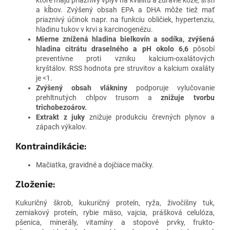
a kĺbov.
Zvýšený obsah EPA a DHA môže tiež mať
priaznivý účinok napr. na funkciu obličiek, hypertenziu,
hladinu tukov v krvi a karcinogenézu.
Mierne znížená hladina bielkovín a sodíka, zvýšená
hladina citrátu draselného a pH okolo 6,6
pôsobí
preventívne proti vzniku kalcium-oxalátových
kryštálov.
RSS hodnota pre struvitov a kalcium oxaláty
je <1.
Zvýšený obsah vlákniny
podporuje vylučovanie
prehltnutých chlpov trusom a
znižuje tvorbu
trichobezoárov.
Extrakt z juky
znižuje produkciu črevných plynov a
zápach výkalov.
Kontraindikácie:
Mačiatka, gravidné a dojčiace mačky.
Zloženie:
Kukuričný škrob, kukuričný proteín, ryža, živočíšny tuk,
zemiakový proteín, rybie mäso, vajcia, prášková celulóza,
pšenica, minerály, vitamíny a stopové prvky, frukto-