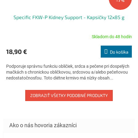
–7 %
Specific FKW-P Kidney Support - Kapsičky 12x85 g
Skladom do 48 hodín
Priemerné
hodnotenie
produktu
18,90 €
Do košíka
je
4,7
Podporuje správnu funkciu obličiek, srdca a pečene pri dospelých
z
mačkách s chronickou obličkovou, srdcovou a/alebo pečeňovou
5
nedostatočnosťou. Toto diétne krmivo má nízky obsah...
hviezdičiek.
ZOBRAZIŤ VŠETKY PODOBNÉ PRODUKTY