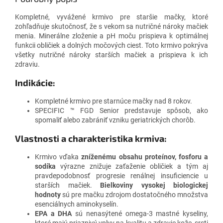
Kompletné, vyvážené krmivo pre staršie mačky, ktoré
zohľadňuje skutočnosť, že s vekom sa nutričné nároky mačiek
menia. Minerálne zloženie a pH moču prispieva k optimálnej
funkcii obličiek a dolných močových ciest. Toto krmivo pokrýva
všetky nutričné nároky starších mačiek a prispieva k ich
zdraviu.
Indikácie:
Kompletné krmivo pre starnúce mačky nad 8 rokov.
SPECIFIC ™ FGD Senior predstavuje spôsob, ako
spomaliť alebo zabrániť vzniku geriatrických chorôb.
Vlastnosti a charakteristika krmiva:
Krmivo vďaka
zníženému obsahu proteínov, fosforu a
sodíka
výrazne znižuje zaťaženie obličiek a tým aj
pravdepodobnosť progresie renálnej insuficiencie u
starších mačiek.
Bielkoviny vysokej biologickej
hodnoty
sú pre mačku zdrojom dostatočného množstva
esenciálnych aminokyselín.
EPA a DHA
sú nenasýtené omega-3 mastné kyseliny,
ktoré majú priaznivý vplyv na kvalitu a zdravie kože, srsti