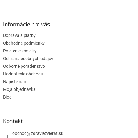
Z
á
p
ä
Informácie pre vás
t
Doprava a platby
i
e
Obchodné podmienky
Poistenie zásielky
Ochrana osobných údajov
Odborné poradenstvo
Hodnotenie obchodu
Napíšte nám
Moja objednávka
Blog
Kontakt
obchod
@
zdraviezvierat.sk