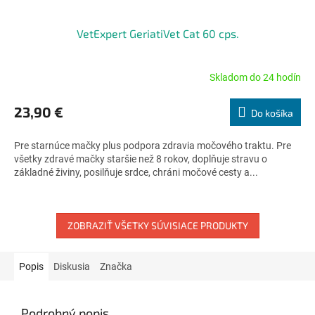
VetExpert GeriatiVet Cat 60 cps.
Skladom do 24 hodín
Priemerné
hodnotenie
produktu
23,90 €
Do košíka
je
4,7
Pre starnúce mačky plus podpora zdravia močového traktu. Pre
z
všetky zdravé mačky staršie než 8 rokov, doplňuje stravu o
5
základné živiny, posilňuje srdce, chráni močové cesty a...
hviezdičiek.
ZOBRAZIŤ VŠETKY SÚVISIACE PRODUKTY
Popis
Diskusia
Značka
Podrobný popis