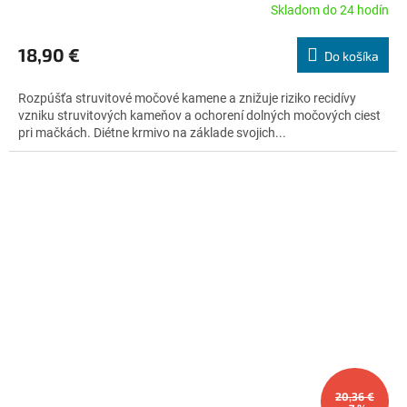
Skladom do 24 hodín
Priemerné
hodnotenie
produktu
18,90 €
Do košíka
je
5,0
Rozpúšťa struvitové močové kamene a znižuje riziko recidívy
z
vzniku struvitových kameňov a ochorení dolných močových ciest
5
pri mačkách. Diétne krmivo na základe svojich...
hviezdičiek.
20,36 €