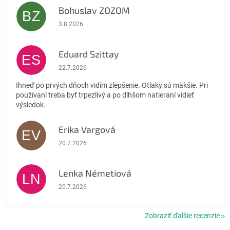
Bohuslav ZOZOM
BZ
Hodnotenie obchodu je 5 z 5 hviezdičiek.
3.8.2026
Eduard Szittay
ES
Hodnotenie obchodu je 5 z 5 hviezdičiek.
22.7.2026
Ihneď po prvých dňoch vidím zlepšenie. Otlaky sú mäkšie. Pri
používaní treba byť trpezlivý a po dlhšom natieraní vidieť
výsledok.
Erika Vargová
EV
Hodnotenie obchodu je 5 z 5 hviezdičiek.
20.7.2026
Lenka Németiová
LN
Hodnotenie obchodu je 5 z 5 hviezdičiek.
20.7.2026
Zobraziť ďalšie recenzie