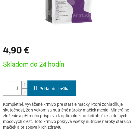
4,90 €
Jednotková
Skladom do 24 hodín
cena:
Pridať do košíka
Kompletné, vyvážené krmivo pre staršie mačky, ktoré zohľadňuje
skutočnosť, že s vekom sa nutričné nároky mačiek menia. Minerálne
zloženie a pH moču prispieva k optimálnej funkcii obličiek a dolných
močových ciest. Toto krmivo pokrýva všetky nutričné nároky starších
mačiek a prispieva k ich zdraviu.