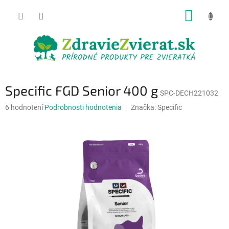
Prejsť
NÁKUP
na
obsah
KOŠÍK
Specific FGD Senior 400 g
SPC-DECH221032
Priemerné
6 hodnotení
Podrobnosti hodnotenia
Značka:
Specific
hodnotenie
produktu
je
4,7
z
5
hviezdičiek.