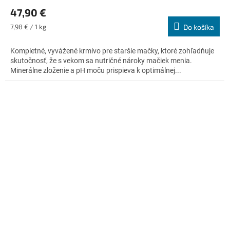
hodnotenie
47,90 €
produktu
je
Jednotková
7,98 € / 1 kg
Do košíka
5,0
cena:
z
Kompletné, vyvážené krmivo pre staršie mačky, ktoré zohľadňuje
5
skutočnosť, že s vekom sa nutričné nároky mačiek menia.
hviezdičiek.
Minerálne zloženie a pH moču prispieva k optimálnej...