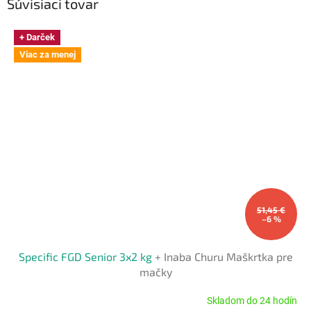
Súvisiaci tovar
+ Darček
Viac za menej
51,45 €
–6 %
Specific FGD Senior 3x2 kg
+ Inaba Churu Maškrtka pre
mačky
Skladom do 24 hodín
Priemerné