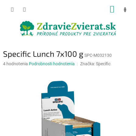
Prejsť
NÁKUP
na
obsah
KOŠÍK
Specific Lunch 7x100 g
SPC-M032130
Priemerné
4 hodnotenia
Podrobnosti hodnotenia
Značka:
Specific
hodnotenie
produktu
je
5,0
z
5
hviezdičiek.