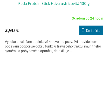
Feda Protein Stick Hliva ustricovitá 100 g
Skladom do 24 hodín
Priemerné
hodnotenie
produktu
2,90 €
Do košíka
je
4,8
Vysoko atraktívne doplnkové krmivo pre psov. Pri pravidelnom
z
podávaní podporuje dobrú funkciu tráviaceho traktu, imunitného
5
systému a pohybového aparátu, detoxikuje...
hviezdičiek.