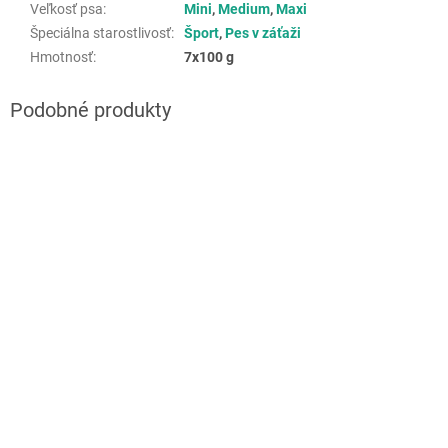
Veľkosť psa
:
Mini
,
Medium
,
Maxi
Špeciálna starostlivosť
:
Šport
,
Pes v záťaži
Hmotnosť
:
7x100 g