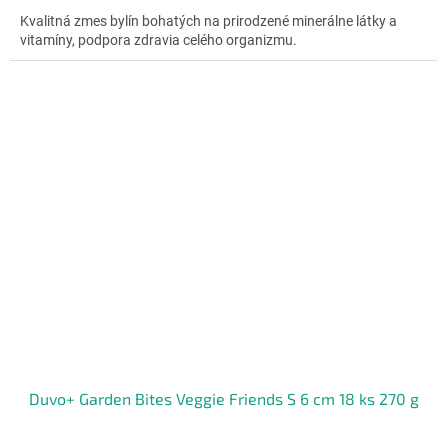
5,0
Kvalitná zmes bylín bohatých na prirodzené minerálne látky a
z
vitamíny, podpora zdravia celého organizmu.
5
hviezdičiek.
Duvo+ Garden Bites Veggie Friends S 6 cm 18 ks 270 g