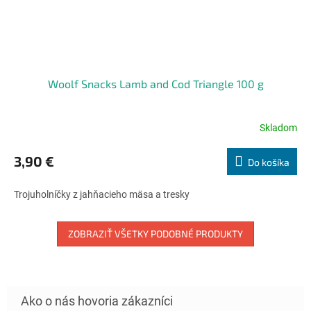
Woolf Snacks Lamb and Cod Triangle 100 g
Skladom
Priemerné
hodnotenie
produktu
3,90 €
Do košíka
je
5,0
Trojuholníčky z jahňacieho mäsa a tresky
z
5
hviezdičiek.
ZOBRAZIŤ VŠETKY PODOBNÉ PRODUKTY