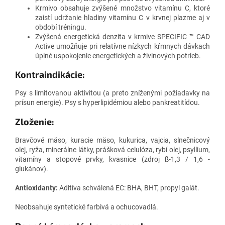
Krmivo obsahuje zvýšené množstvo vitamínu C, ktoré
zaistí udržanie hladiny vitamínu C v krvnej plazme aj v
období tréningu.
Zvýšená energetická denzita v krmive SPECIFIC ™ CAD
Active umožňuje pri relatívne nízkych kŕmnych dávkach
úplné uspokojenie energetických a živinových potrieb.
Kontraindikácie:
Psy s limitovanou aktivitou (a preto zníženými požiadavky na
prísun energie). Psy s hyperlipidémiou alebo pankreatitídou.
Zloženie:
Bravčové mäso, kuracie mäso, kukurica, vajcia, slnečnicový
olej, ryža, minerálne látky, prášková celulóza, rybí olej, psyllium,
vitamíny a stopové prvky, kvasnice (zdroj ß-1,3 / 1,6 -
glukánov).
Antioxidanty:
Aditíva schválená EC: BHA, BHT, propyl galát.
Neobsahuje syntetické farbivá a ochucovadlá.