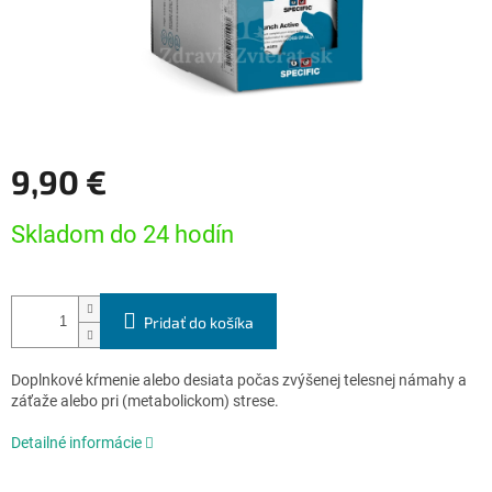
9,90 €
Jednotková
Skladom do 24 hodín
cena:
Pridať do košíka
Doplnkové kŕmenie alebo desiata počas zvýšenej telesnej námahy a
záťaže alebo pri (metabolickom) strese.
Detailné informácie