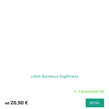
cdVet Bylinkový Dogfitness
3 - 7 pracovných dní
Priemerné
hodnotenie
produktu
20,90 €
od
DETAIL
je