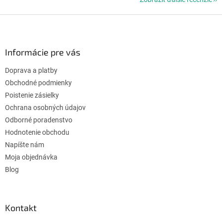
Z
á
p
ä
Informácie pre vás
t
Doprava a platby
i
e
Obchodné podmienky
Poistenie zásielky
Ochrana osobných údajov
Odborné poradenstvo
Hodnotenie obchodu
Napíšte nám
Moja objednávka
Blog
Kontakt