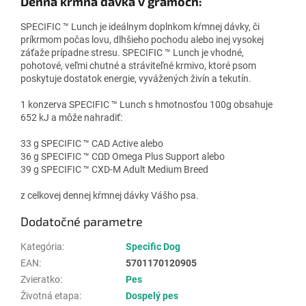
Denná kŕmna dávka v gramoch:
SPECIFIC ™ Lunch je ideálnym doplnkom kŕmnej dávky, či
príkrmom počas lovu, dlhšieho pochodu alebo inej vysokej
záťaže prípadne stresu. SPECIFIC ™ Lunch je vhodné,
pohotové, veľmi chutné a stráviteľné krmivo, ktoré psom
poskytuje dostatok energie, vyvážených živín a tekutín.
1 konzerva SPECIFIC ™ Lunch s hmotnosťou 100g obsahuje
652 kJ a môže nahradiť:
33 g SPECIFIC ™ CAD Active alebo
36 g SPECIFIC ™ CΩD Omega Plus Support alebo
39 g SPECIFIC ™ CXD-M Adult Medium Breed
z celkovej dennej kŕmnej dávky Vášho psa.
Dodatočné parametre
Kategória
:
Specific Dog
EAN
:
5701170120905
Zvieratko
:
Pes
Životná etapa
:
Dospelý pes