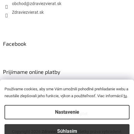
obchod
@
zdraviezvierat.sk
Zdraviezvierat.sk
Facebook
Prijímame online platby
Používame cookies, aby sme Vám umožnili pohodlné prehliadanie webu a
neustále zlepšovali jeho funkcie, výkon a použiteľnosť. Viac informácií
tu
.
Nastavenie
Vytvoril Shoptet
Súhlasím
Copyright 2026
Zdraviezvierat.sk
. Všetky práva vyhradené.