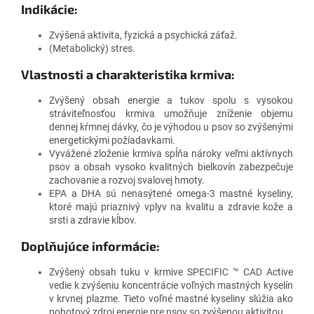
Indikácie:
Zvýšená aktivita, fyzická a psychická záťaž.
(Metabolický) stres.
Vlastnosti a charakteristika krmiva:
Zvýšený obsah energie a tukov spolu s vysokou
stráviteľnosťou krmiva umožňuje zníženie objemu
dennej kŕmnej dávky, čo je výhodou u psov so zvýšenými
energetickými požiadavkami.
Vyvážené zloženie krmiva spĺňa nároky veľmi aktívnych
psov a obsah vysoko kvalitných bielkovín zabezpečuje
zachovanie a rozvoj svalovej hmoty.
EPA a DHA sú nenasýtené omega-3 mastné kyseliny,
ktoré majú priaznivý vplyv na kvalitu a zdravie kože a
srsti a zdravie kĺbov.
Doplňujúce informácie:
Zvýšený obsah tuku v krmive SPECIFIC ™ CAD Active
vedie k zvýšeniu koncentrácie voľných mastných kyselín
v krvnej plazme. Tieto voľné mastné kyseliny slúžia ako
pohotový zdroj energie pre psov so zvýšenou aktivitou.