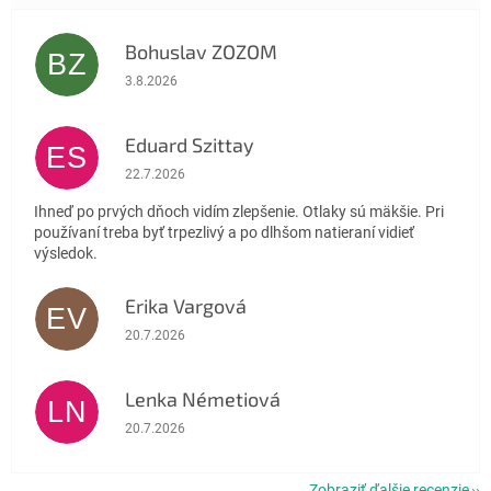
Bohuslav ZOZOM
BZ
Hodnotenie obchodu je 5 z 5 hviezdičiek.
3.8.2026
Eduard Szittay
ES
Hodnotenie obchodu je 5 z 5 hviezdičiek.
22.7.2026
Ihneď po prvých dňoch vidím zlepšenie. Otlaky sú mäkšie. Pri
používaní treba byť trpezlivý a po dlhšom natieraní vidieť
výsledok.
Erika Vargová
EV
Hodnotenie obchodu je 5 z 5 hviezdičiek.
20.7.2026
Lenka Németiová
LN
Hodnotenie obchodu je 5 z 5 hviezdičiek.
20.7.2026
Zobraziť ďalšie recenzie