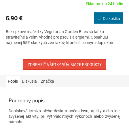
Skladom do 24 hodín
Priemerné
hodnotenie
produktu
6,90 €
Do košíka
je
5,0
Bezlepkové maškrtky Vegetarian Garden Bites sú ľahko
z
stráviteľné a veľmi vhodné pre psov s alergiami. Obsahujú
5
najmenej 55% sladkých zemiakov, ktoré sú cenným doplnkom...
hviezdičiek.
ZOBRAZIŤ VŠETKY SÚVISIACE PRODUKTY
Popis
Diskusia
Značka
Podrobný popis
Doplnkové krmivo alebo desiata počas lovu, agility alebo inej
zvýšenej aktivity, pri vytrvalostných výkonoch alebo zvýšenej
námahe.