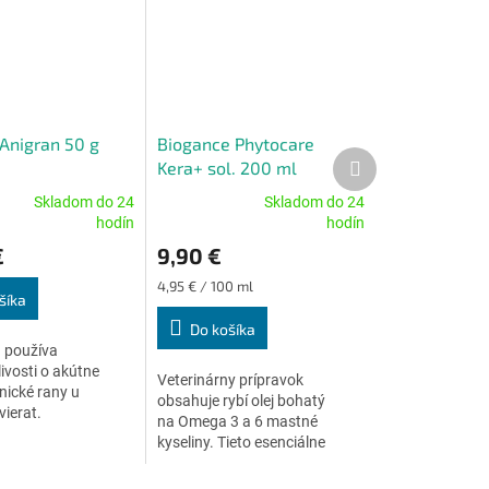
 Anigran 50 g
Biogance Phytocare
Ďalší
Kera+ sol. 200 ml
produkt
Skladom do 24
Skladom do 24
Priemerné
hodín
hodín
e
hodnotenie
€
9,90 €
produktu
je
Jednotková
4,95 € / 100 ml
4,8
šíka
cena:
z
Do košíka
5
 používa
.
hviezdičiek.
livosti o akútne
Veterinárny prípravok
nické rany u
obsahuje rybí olej bohatý
vierat.
na Omega 3 a 6 mastné
kyseliny. Tieto esenciálne
mastné kyseliny s
hydratačnými a