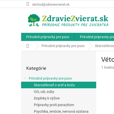
Prejsť
obchod@zdraviezvierat.sk
na
obsah
Prírodné prípravky pre psov
Prírodné prípravky p
Domov
Prírodné prípravky pre psov
Starostlivos
B
Vét
o
Preskočiť
č
Kategórie
Priemer
1 hodno
kategórie
n
hodnote
ý
produkt
Prírodné prípravky pre psov
p
je
Starostlivosť o srsť a kožu
a
5,0
z
Oči, uši, zuby
n
5
e
Doplnky k výžive
hviezdič
l
Prípravky proti parazitom
Psychika, emócie, nervová sústava