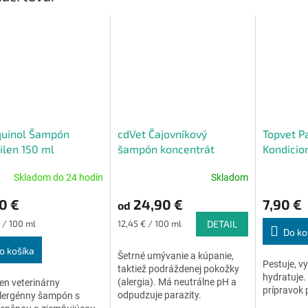
quinol Šampón
cdVet Čajovníkový
Topvet P
len 150 ml
šampón koncentrát
Kondicio
ml
Skladom do 24 hodín
Skladom
Priemerné
Priemerné
hodnotenie
hodnoteni
0 €
24,90 €
7,90 €
od
produktu
produktu
je
je
ková
Jednotková
€ / 100 ml
12,45 € / 100 ml
DETAIL
4,9
5,0
Do ko
cena:
z
z
o košíka
Šetrné umývanie a kúpanie,
5
5
Pestuje, vy
taktiež podráždenej pokožky
hviezdičiek.
hviezdičiek
hydratuje.
(alergia). Má neutrálne pH a
en veterinárny
prípravok 
odpudzuje parazity.
lergénny šampón s