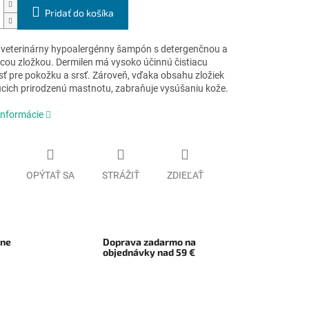
Pridať do košíka
 veterinárny hypoalergénny šampón s detergenčnou a
cou zložkou. Dermilen má vysoko účinnú čistiacu
ť pre pokožku a srsť. Zároveň, vďaka obsahu zložiek
cich prirodzenú mastnotu, zabraňuje vysúšaniu kože.
informácie
OPÝTAŤ SA
STRÁŽIŤ
ZDIEĽAŤ
rne
Doprava zadarmo na
objednávky nad 59 €