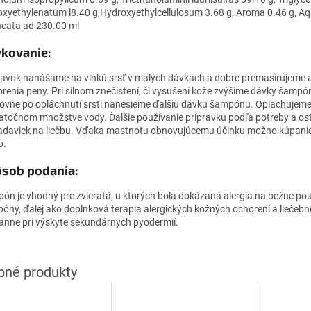
oxyethylenatum l8.40 g,Hydroxyethylcellulosum 3.68 g, Aroma 0.46 g, A
ficata ad 230.00 ml
kovanie:
ravok nanášame na vlhkú srsť v malých dávkach a dobre premasírujeme 
orenia peny. Pri silnom znečistení, či vysušení kože zvýšime dávky šampó
ovne po opláchnutí srsti nanesieme ďalšiu dávku šampónu. Oplachujeme
atočnom množstve vody. Ďalšie používanie prípravku podľa potreby a os
adaviek na liečbu. Vďaka mastnotu obnovujúcemu účinku možno kúpani
o.
sob podania:
ón je vhodný pre zvieratá, u ktorých bola dokázaná alergia na bežne po
óny, ďalej ako doplnková terapia alergických kožných ochorení a liečebn
anne pri výskyte sekundárnych pyodermií.