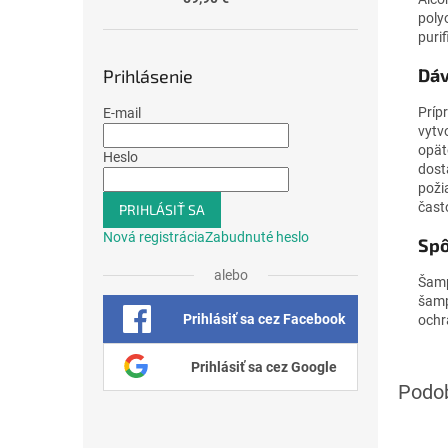
poly
puri
Dáv
Prihlásenie
Príp
E-mail
vytv
opät
Heslo
dost
poži
čast
PRIHLÁSIŤ SA
Nová registrácia
Zabudnuté heslo
Spô
alebo
Šamp
šamp
Prihlásiť sa cez Facebook
ochr
Prihlásiť sa cez Google