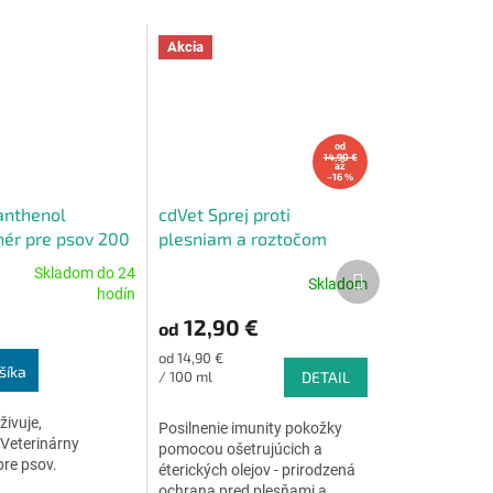
Akcia
od
14,90 €
až
–16 %
anthenol
cdVet Sprej proti
nér pre psov 200
plesniam a roztočom
Ďalší
Skladom do 24
Skladom
Priemerné
produkt
hodín
e
hodnotenie
12,90 €
od
produktu
je
Jednotková
od 14,90 €
4,6
šíka
cena:
/ 100 ml
DETAIL
z
5
živuje,
Posilnenie imunity pokožky
.
hviezdičiek.
 Veterinárny
pomocou ošetrujúcich a
pre psov.
éterických olejov - prirodzená
ochrana pred plesňami a