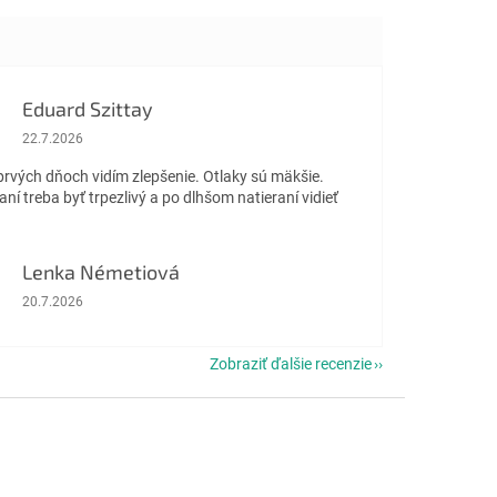
vyživujúcimi vlastnosťami
pomáhajú obnoviť...
Eduard Szittay
Hodnotenie obchodu je 5 z 5 hviezdičiek.
22.7.2026
prvých dňoch vidím zlepšenie. Otlaky sú mäkšie.
aní treba byť trpezlivý a po dlhšom natieraní vidieť
Lenka Németiová
Hodnotenie obchodu je 5 z 5 hviezdičiek.
20.7.2026
Zobraziť ďalšie recenzie