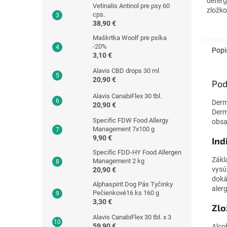
deter
Vetinalis Antinol pre psy 60
zložko
cps.
účinnú
38,90 €
pokožk
Maškrtka Woolf pre psíka
vďaka 
-20%
Popi
3,10 €
Alavis CBD drops 30 ml
20,90 €
Pod
Alavis CanabiFlex 30 tbl.
Derm
20,90 €
Derm
Specific FDW Food Allergy
obsa
Management 7x100 g
9,90 €
Ind
Specific FDD-HY Food Allergen
Zákl
Management 2 kg
vysú
20,90 €
doká
Alphaspirit Dog Pás Tyčinky
aler
Pečienkové16 ks 160 g
3,30 €
Zlo
Alavis CanabiFlex 30 tbl. x 3
59,90 €
Alco