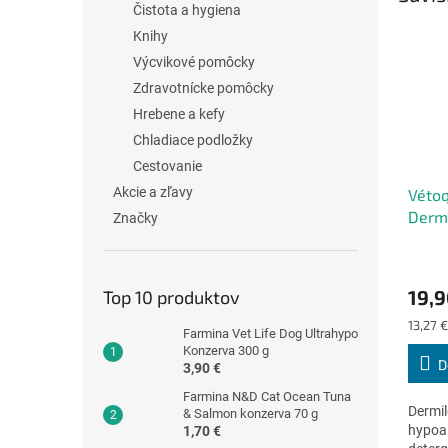
Čistota a hygiena
Knihy
Výcvikové pomôcky
Zdravotnícke pomôcky
Hrebene a kefy
Chladiace podložky
Cestovanie
Akcie a zľavy
Véto
Dermi
Značky
19,9
Top 10 produktov
Jednot
13,27 
Farmina Vet Life Dog Ultrahypo
cena:
Konzerva 300 g
D
3,90 €
Farmina N&D Cat Ocean Tuna
Dermil
& Salmon konzerva 70 g
hypoa
1,70 €