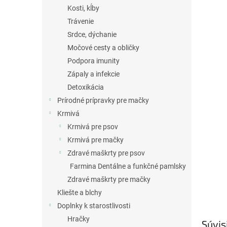
Kosti, kĺby
Trávenie
Srdce, dýchanie
Močové cesty a obličky
Podpora imunity
Zápaly a infekcie
Detoxikácia
Prírodné prípravky pre mačky
Krmivá
Krmivá pre psov
Krmivá pre mačky
Zdravé maškrty pre psov
Farmina Dentálne a funkčné pamlsky
Zdravé maškrty pre mačky
Kliešte a blchy
Doplnky k starostlivosti
Hračky
Súvis