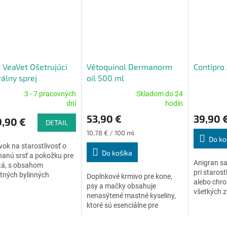
 VeaVet Ošetrujúci
Vétoquinol Dermanorm
Contipro
álny sprej
oil 500 ml
3 - 7 pracovných
Skladom do 24
erné
Priemerné
Priemerné
dní
hodín
tenie
hodnotenie
hodnoteni
53,90 €
39,90 
ktu
produktu
produktu
,90 €
DETAIL
je
je
Jednotková
10,78 € / 100 ml
5,0
5,0
Do ko
cena:
vok na starostlivosť o
z
z
Do košíka
anú srsť a pokožku pre
5
5
Anigran sa
tá, s obsahom
ičiek.
hviezdičiek.
hviezdičiek
pri starost
tných bylinných
Doplnkové krmivo pre kone,
alebo chro
ných olejov (z jojoby,
psy a mačky obsahuje
všetkých z
ka, z levandule, z
nenasýtené mastné kyseliny,
e, z...
ktoré sú esenciálne pre
správnu podporu kože a srsti.