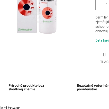
Dermilen
zjemňujú
schopnos
obnovujú
Detailné 
TLAČ
Prírodné produkty bez
Bezplatné veteriná
škodlivej chémie
poradenstvo
iaci tovar