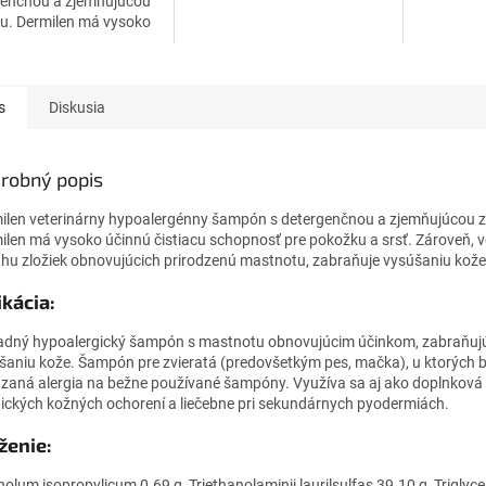
genčnou a zjemňujúcou
u. Dermilen má vysoko
 čistiacu schopnosť pre
u a srsť. Zároveň,
obsahu zložiek...
s
Diskusia
robný popis
ilen veterinárny hypoalergénny šampón s detergenčnou a zjemňujúcou z
ilen má vysoko účinnú čistiacu schopnosť pre pokožku a srsť. Zároveň, 
hu zložiek obnovujúcich prirodzenú mastnotu, zabraňuje vysúšaniu kože
ikácia:
adný hypoalergický šampón s mastnotu obnovujúcim účinkom, zabraňuj
šaniu kože. Šampón pre zvieratá (predovšetkým pes, mačka), u ktorých 
zaná alergia na bežne používané šampóny. Využíva sa aj ako doplnková 
gických kožných ochorení a liečebne pri sekundárnych pyodermiách.
ženie:
holum isopropylicum 0.69 g, Triethanolaminii laurilsulfas 39.10 g, Triglyc