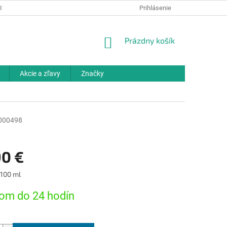
IELKY
OCHRANA OSOBNÝCH ÚDAJOV
Prihlásenie
ODBORNÉ PORADENSTV
NÁKUPNÝ
Prázdny košík
KOŠÍK
Akcie a zľavy
Značky
000498
90 €
ová
 100 ml
om do 24 hodín