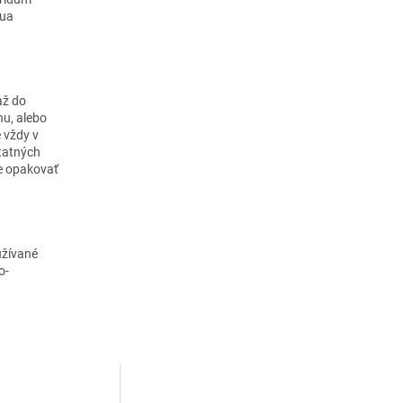
qua
až do
nu, alebo
 vždy v
tatných
e opakovať
užívané
o-