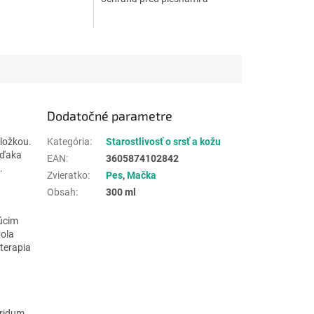
roztočmi.
Dodatočné parametre
ložkou.
Kategória
:
Starostlivosť o srsť a kožu
vďaka
EAN
:
3605874102842
.
Zvieratko
:
Pes
,
Mačka
Obsah
:
300 ml
úcim
bola
terapia
eridum