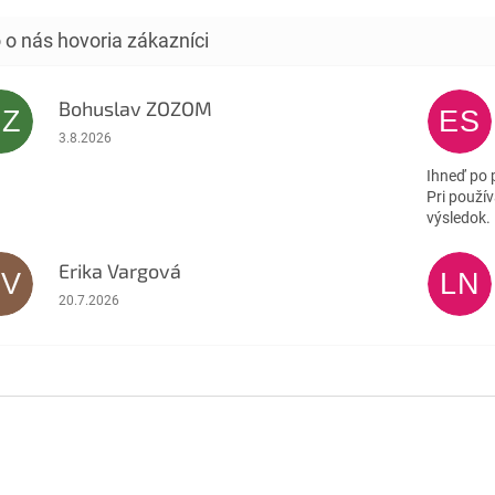
Bohuslav ZOZOM
BZ
ES
Hodnotenie obchodu je 5 z 5 hviezdičiek.
3.8.2026
Ihneď po 
Pri použív
výsledok.
Erika Vargová
EV
LN
Hodnotenie obchodu je 5 z 5 hviezdičiek.
20.7.2026