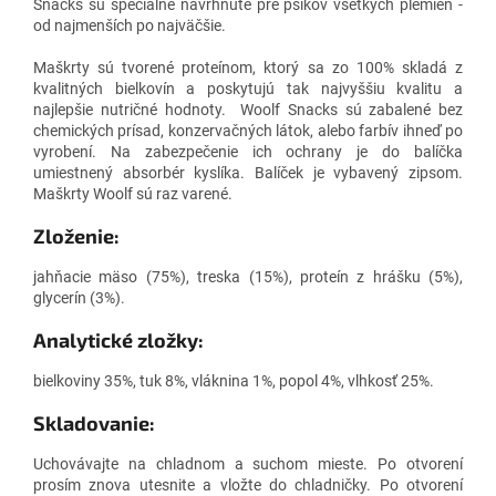
Snacks sú špeciálne navrhnuté pre psíkov všetkých plemien -
od najmenších po najväčšie.
Maškrty sú tvorené proteínom, ktorý sa zo 100% skladá z
kvalitných bielkovín a poskytujú tak najvyššiu kvalitu a
najlepšie nutričné hodnoty. Woolf Snacks sú zabalené bez
chemických prísad, konzervačných látok, alebo farbív ihneď po
vyrobení. Na zabezpečenie ich ochrany je do balíčka
umiestnený absorbér kyslíka. Balíček je vybavený zipsom.
Maškrty Woolf sú raz varené.
Zloženie:
jahňacie mäso (75%), treska (15%), proteín z hrášku (5%),
glycerín (3%).
Analytické zložky:
bielkoviny 35%, tuk 8%, vláknina 1%, popol 4%, vlhkosť 25%.
Skladovanie:
Uchovávajte na chladnom a suchom mieste. Po otvorení
prosím znova utesnite a vložte do chladničky. Po otvorení