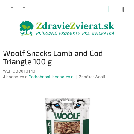
Prejsť
NÁKUP
na
obsah
KOŠÍK
Woolf Snacks Lamb and Cod
Triangle 100 g
WLF-OBC013143
Priemerné
4 hodnotenia
Podrobnosti hodnotenia
Značka:
Woolf
hodnotenie
produktu
je
5,0
z
5
hviezdičiek.