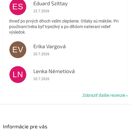
Eduard Szittay
ES
Hodnotenie obchodu je 5 z 5 hviezdičiek.
22.7.2026
Ihneď po prvých dňoch vidím zlepšenie. Otlaky sú mäkšie. Pri
používaní treba byť trpezlivý a po dlhšom natieraní vidieť
výsledok.
Erika Vargová
EV
Hodnotenie obchodu je 5 z 5 hviezdičiek.
20.7.2026
Lenka Németiová
LN
Hodnotenie obchodu je 5 z 5 hviezdičiek.
20.7.2026
Zobraziť ďalšie recenzie
Z
á
p
ä
Informácie pre vás