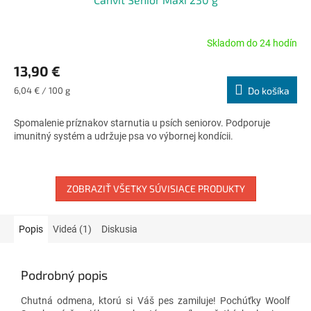
Skladom do 24 hodín
Priemerné
hodnotenie
13,90 €
produktu
je
Jednotková
6,04 € / 100 g
Do košíka
4,7
cena:
z
Spomalenie príznakov starnutia u psích seniorov. Podporuje
5
imunitný systém a udržuje psa vo výbornej kondícii.
hviezdičiek.
ZOBRAZIŤ VŠETKY SÚVISIACE PRODUKTY
Popis
Videá (1)
Diskusia
Podrobný popis
Chutná odmena, ktorú si Váš pes zamiluje! Pochúťky Woolf