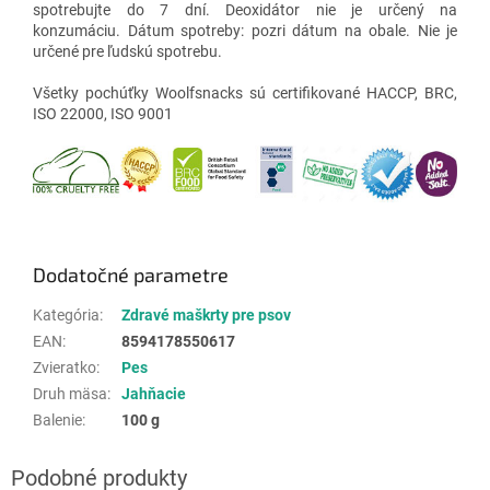
spotrebujte do 7 dní. Deoxidátor nie je určený na
konzumáciu. Dátum spotreby: pozri dátum na obale. Nie je
určené pre ľudskú spotrebu.
Všetky pochúťky Woolfsnacks sú certifikované HACCP, BRC,
ISO 22000, ISO 9001
Dodatočné parametre
Kategória
:
Zdravé maškrty pre psov
EAN
:
8594178550617
Zvieratko
:
Pes
Druh mäsa
:
Jahňacie
Balenie
:
100 g