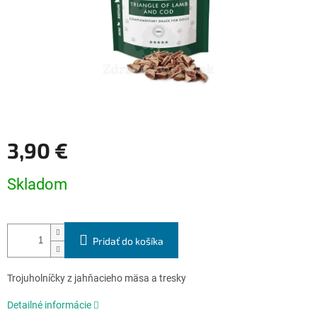
3,90 €
Jednotková
Skladom
cena:
Pridať do košíka
Trojuholníčky z jahňacieho mäsa a tresky
Detailné informácie