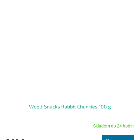
Woolf Snacks Rabbit Chunkies 100 g
Skladom do 24 hodín
Priemerné
hodnotenie
produktu