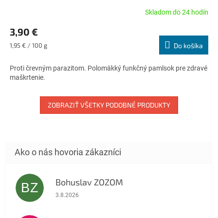
Skladom do 24 hodín
Priemerné
hodnotenie
3,90 €
produktu
je
Jednotková
1,95 € / 100 g
Do košíka
4,3
cena:
z
Proti črevným parazitom. Polomäkký funkčný pamlsok pre zdravé
5
maškrtenie.
hviezdičiek.
ZOBRAZIŤ VŠETKY PODOBNÉ PRODUKTY
Bohuslav ZOZOM
BZ
Hodnotenie obchodu je 5 z 5 hviezdičiek.
3.8.2026