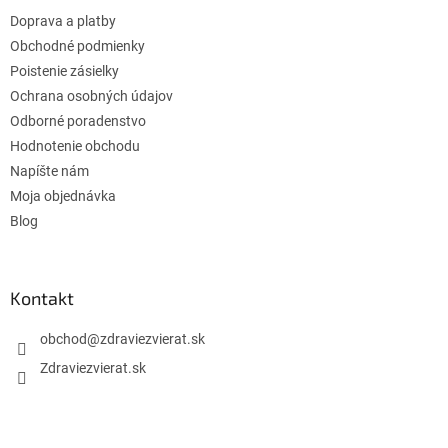
t
Doprava a platby
i
e
Obchodné podmienky
Poistenie zásielky
Ochrana osobných údajov
Odborné poradenstvo
Hodnotenie obchodu
Napíšte nám
Moja objednávka
Blog
Kontakt
obchod
@
zdraviezvierat.sk
Zdraviezvierat.sk