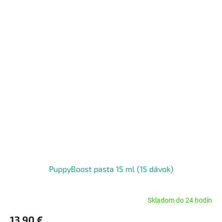
PuppyBoost pasta 15 ml (15 dávok)
Skladom do 24 hodín
Priemerné
hodnotenie
13,90 €
produktu