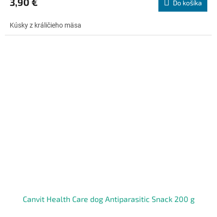
3,90 €
Do košíka
je
5,0
Kúsky z králičieho mäsa
z
5
hviezdičiek.
Canvit Health Care dog Antiparasitic Snack 200 g