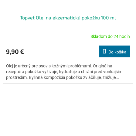
Topvet Olej na ekzematickú pokožku 100 ml
Skladom do 24 hodín
Priemerné
hodnotenie
produktu
9,90 €
Do košíka
je
4,5
Olej je určený pre psov s kožnými problémami. Originálna
z
receptúra pokožku vyživuje, hydratuje a chráni pred vonkajším
5
prostredím. Bylinná kompozícia pokožku zvláčňuje, znižuje...
hviezdičiek.