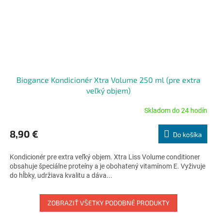
Biogance Kondicionér Xtra Volume 250 ml (pre extra
veľký objem)
Skladom do 24 hodín
Priemerné
hodnotenie
produktu
8,90 €
Do košíka
je
5,0
Kondicionér pre extra veľký objem. Xtra Liss Volume conditioner
z
obsahuje špeciálne proteíny a je obohatený vitamínom E. Vyživuje
5
do hĺbky, udržiava kvalitu a dáva...
hviezdičiek.
ZOBRAZIŤ VŠETKY PODOBNÉ PRODUKTY