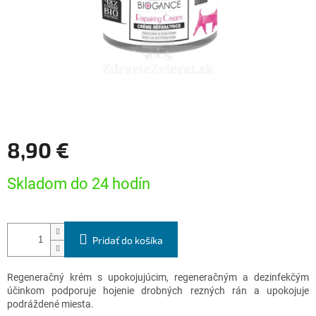
8,90 €
Jednotková
Skladom do 24 hodín
cena:
Pridať do košíka
Regeneračný krém s upokojujúcim, regeneračným a dezinfekčým
účinkom podporuje hojenie drobných rezných rán a upokojuje
podráždené miesta.