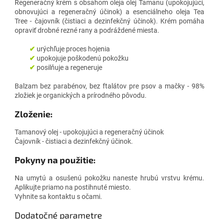
Regeneračný krém s obsahom oleja olej Tamanu (upokojujúci,
obnovujúci a regeneračný účinok) a esenciálneho oleja Tea
Tree - čajovník (čistiaci a dezinfekčný účinok). Krém pomáha
opraviť drobné rezné rany a podráždené miesta.
✔
urýchľuje proces hojenia
✔
upokojuje poškodenú pokožku
✔
posilňuje a regeneruje
Balzam bez parabénov, bez ftalátov pre psov a mačky - 98%
zložiek je organických a prírodného pôvodu.
Zloženie:
Tamanový olej - upokojujúci a regeneračný účinok
Čajovník - čistiaci a dezinfekčný účinok.
Pokyny na použitie:
Na umytú a osušenú pokožku naneste hrubú vrstvu krému.
Aplikujte priamo na postihnuté miesto.
Vyhnite sa kontaktu s očami.
Dodatočné parametre