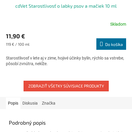
cdVet Starostlivosť o labky psov a mačiek 10 ml
Skladom
Priemerné
hodnotenie
11,90 €
produktu
je
Jednotková
119 € / 100 ml
Do košíka
5,0
cena:
z
Starostlivosť v lete aj v zime, hojivé účinky bylín, rýchlo sa vstrebe,
5
pôsobí zvnútra, nekĺže.
hviezdičiek.
ZOBRAZIŤ VŠETKY SÚVISIACE PRODUKTY
Popis
Diskusia
Značka
Podrobný popis