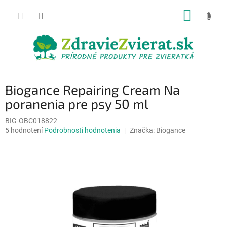
Prejsť
NÁKUP
na
obsah
KOŠÍK
Biogance Repairing Cream Na
poranenia pre psy 50 ml
BIG-OBC018822
Priemerné
5 hodnotení
Podrobnosti hodnotenia
Značka:
Biogance
hodnotenie
produktu
je
4,8
z
5
hviezdičiek.