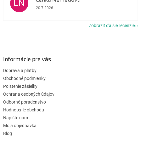
LN
Hodnotenie obchodu je 5 z 5 hviezdičiek.
20.7.2026
Zobraziť ďalšie recenzie
Z
á
p
ä
Informácie pre vás
t
Doprava a platby
i
e
Obchodné podmienky
Poistenie zásielky
Ochrana osobných údajov
Odborné poradenstvo
Hodnotenie obchodu
Napíšte nám
Moja objednávka
Blog