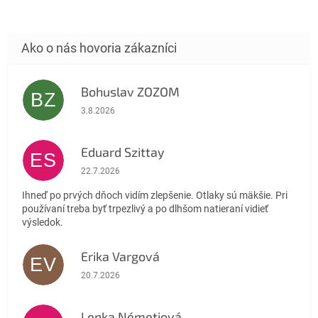
Bohuslav ZOZOM
BZ
Hodnotenie obchodu je 5 z 5 hviezdičiek.
3.8.2026
Eduard Szittay
ES
Hodnotenie obchodu je 5 z 5 hviezdičiek.
22.7.2026
Ihneď po prvých dňoch vidím zlepšenie. Otlaky sú mäkšie. Pri
používaní treba byť trpezlivý a po dlhšom natieraní vidieť
výsledok.
Erika Vargová
EV
Hodnotenie obchodu je 5 z 5 hviezdičiek.
20.7.2026
Lenka Németiová