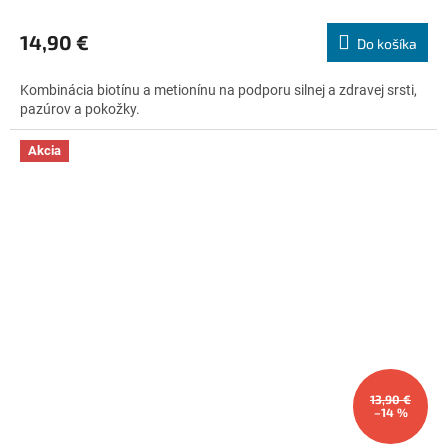
hodnotenie
produktu
14,90 €
Do košíka
je
4,8
Kombinácia biotínu a metionínu na podporu silnej a zdravej srsti,
z
pazúrov a pokožky.
5
hviezdičiek.
Akcia
13,90 €
–14 %