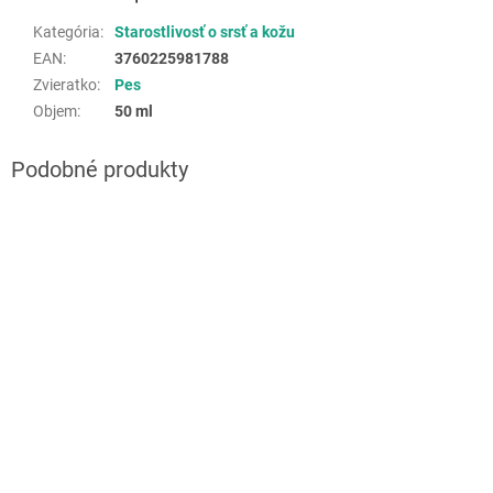
Kategória
:
Starostlivosť o srsť a kožu
EAN
:
3760225981788
Zvieratko
:
Pes
Objem
:
50 ml