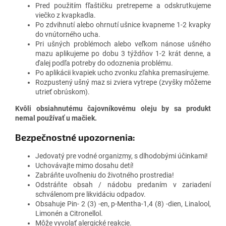
Pred použitím fľaštičku pretrepeme a odskrutkujeme
viečko z kvapkadla.
Po zdvihnutí alebo ohrnutí ušnice kvapneme 1-2 kvapky
do vnútorného ucha.
Pri ušných problémoch alebo veľkom nánose ušného
mazu aplikujeme po dobu 3 týždňov 1-2 krát denne, a
ďalej podľa potreby do odoznenia problému.
Po aplikácii kvapiek ucho zvonku zľahka premasírujeme.
Rozpustený ušný maz si zviera vytrepe (zvyšky môžeme
utrieť obrúskom).
Kvôli obsiahnutému čajovníkovému oleju by sa produkt
nemal používať u mačiek.
Bezpečnostné upozornenia:
Jedovatý pre vodné organizmy, s dlhodobými účinkami!
Uchovávajte mimo dosahu detí!
Zabráňte uvoľneniu do životného prostredia!
Odstráňte obsah / nádobu predaním v zariadení
schválenom pre likvidáciu odpadov.
Obsahuje Pin- 2 (3) -en, p-Mentha-1,4 (8) -dien, Linalool,
Limonén a Citronellol.
Môže vyvolať alergické reakcie.