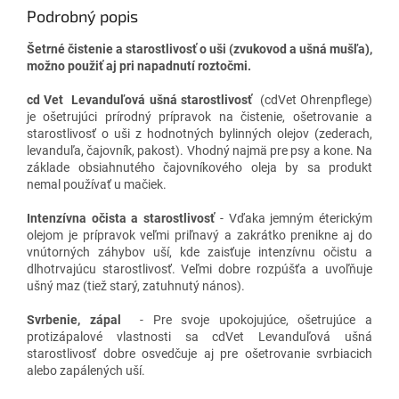
Podrobný popis
Šetrné čistenie a starostlivosť o uši (zvukovod a ušná mušľa),
možno použiť aj pri napadnutí roztočmi.
cd
Vet
Levanduľová ušná starostlivosť
(cdVet Ohrenpflege)
je ošetrujúci prírodný prípravok na čistenie, ošetrovanie a
starostlivosť o uši z hodnotných bylinných olejov (zederach,
levanduľa, čajovník, pakost). Vhodný najmä pre psy a kone. Na
základe obsiahnutého čajovníkového oleja by sa produkt
nemal používať u mačiek.
Intenzívna očista a starostlivosť
- Vďaka jemným éterickým
olejom je prípravok veľmi priľnavý a zakrátko prenikne aj do
vnútorných záhybov uší, kde zaisťuje intenzívnu očistu a
dlhotrvajúcu starostlivosť. Veľmi dobre rozpúšťa a uvoľňuje
ušný maz (tiež starý, zatuhnutý nános).
Svrbenie, zápal
- Pre svoje upokojujúce, ošetrujúce a
protizápalové vlastnosti sa cdVet Levanduľová ušná
starostlivosť dobre osvedčuje aj pre ošetrovanie svrbiacich
alebo zapálených uší.