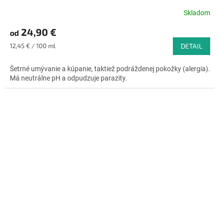
Skladom
Priemerné
hodnotenie
24,90 €
od
produktu
je
Jednotková
12,45 € / 100 ml
DETAIL
4,9
cena:
z
Šetrné umývanie a kúpanie, taktiež podráždenej pokožky (alergia).
5
Má neutrálne pH a odpudzuje parazity.
hviezdičiek.