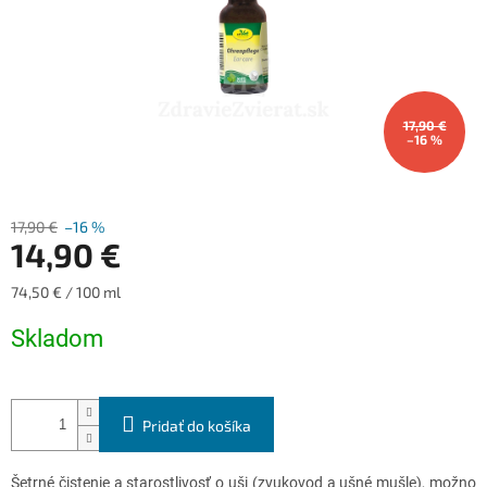
17,90 €
–16 %
17,90 €
–16 %
14,90 €
Jednotková
74,50 € / 100 ml
cena:
Skladom
Pridať do košíka
Šetrné čistenie a starostlivosť o uši (zvukovod a ušné mušle), možno