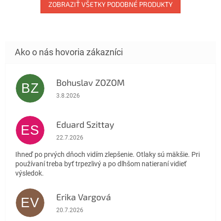
ZOBRAZIŤ VŠETKY PODOBNÉ PRODUKTY
Bohuslav ZOZOM
BZ
Hodnotenie obchodu je 5 z 5 hviezdičiek.
3.8.2026
Eduard Szittay
ES
Hodnotenie obchodu je 5 z 5 hviezdičiek.
22.7.2026
Ihneď po prvých dňoch vidím zlepšenie. Otlaky sú mäkšie. Pri
používaní treba byť trpezlivý a po dlhšom natieraní vidieť
výsledok.
Erika Vargová
EV
Hodnotenie obchodu je 5 z 5 hviezdičiek.
20.7.2026