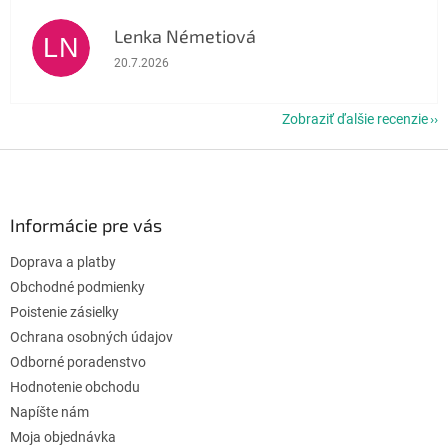
Lenka Németiová
LN
Hodnotenie obchodu je 5 z 5 hviezdičiek.
20.7.2026
Zobraziť ďalšie recenzie
Z
á
p
ä
Informácie pre vás
t
Doprava a platby
i
e
Obchodné podmienky
Poistenie zásielky
Ochrana osobných údajov
Odborné poradenstvo
Hodnotenie obchodu
Napíšte nám
Moja objednávka