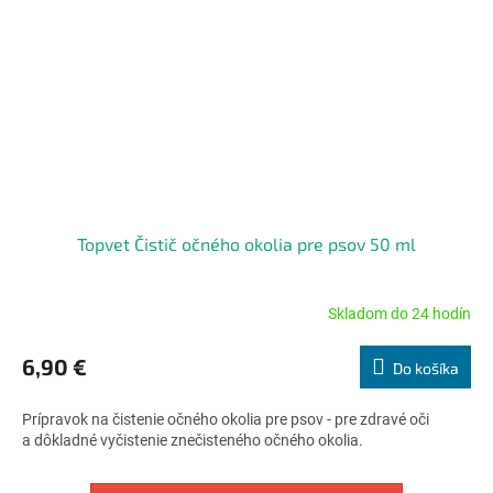
Topvet Čistič očného okolia pre psov 50 ml
Skladom do 24 hodín
Priemerné
hodnotenie
produktu
6,90 €
Do košíka
je
4,5
Prípravok na čistenie očného okolia pre psov - pre zdravé oči
z
a dôkladné vyčistenie znečisteného očného okolia.
5
hviezdičiek.