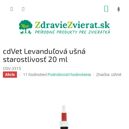
Prejsť
NÁKUP
na
obsah
KOŠÍK
cdVet Levanduľová ušná
starostlivosť 20 ml
CDV-3315
Priemerné
11 hodnotení
Podrobnosti hodnotenia
Značka:
cdVet
Akcia
hodnotenie
produktu
je
5,0
z
5
hviezdičiek.