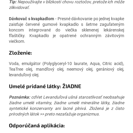
Tip:
Nepoužívajte v blízkosti chovu roztočov, pretože ich môže
zlikvidovať.
Dávkovač s kvapkadlom
- Presné dávkovanie po jednej kvapke
zaisťuje červené gumové kvapkadlo s šetrne zaguľateným
koncom integrované do viečka sklenenej lekárenskej
fľaštičky. Kvapkadlo je opatrené ochranným závitovým
viečkom.
Zloženie:
Voda, emulgátor (Polyglyceryl-10 laurate, Aqua, Citric acid),
TeaTree olej, mandľový olej, neemový olej, gerániový olej,
levanduľový olej.
Umelé pridané látky: ŽIADNE
Poznámka:
cdVet Levanduľová ušná starostlivosť neobsahuje
žiadne umelé vitamíny, žiadne umelé minerálne látky, žiadne
syntetické konzervanty ani lacné plnivá. Zložená je z čisto
prírodných látok >> preto nezaťažuje organizmus.
Odporúčaná aplikácia: