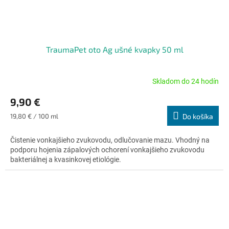
TraumaPet oto Ag ušné kvapky 50 ml
Skladom do 24 hodín
Priemerné
hodnotenie
9,90 €
produktu
je
Jednotková
19,80 € / 100 ml
Do košíka
4,7
cena:
z
Čistenie vonkajšieho zvukovodu, odlučovanie mazu. Vhodný na
5
podporu hojenia zápalových ochorení vonkajšieho zvukovodu
hviezdičiek.
bakteriálnej a kvasinkovej etiológie.