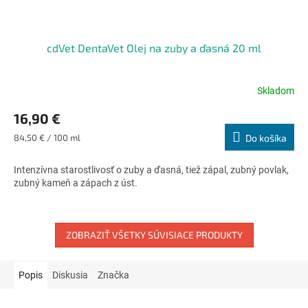
cdVet DentaVet Olej na zuby a ďasná 20 ml
Skladom
Priemerné
hodnotenie
16,90 €
produktu
je
Jednotková
84,50 € / 100 ml
Do košíka
4,5
cena:
z
Intenzívna starostlivosť o zuby a ďasná, tiež zápal, zubný povlak,
5
zubný kameň a zápach z úst.
hviezdičiek.
ZOBRAZIŤ VŠETKY SÚVISIACE PRODUKTY
Popis
Diskusia
Značka