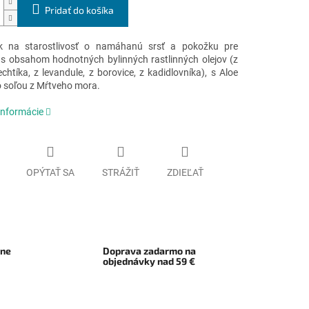
Pridať do košíka
ok na starostlivosť o namáhanú srsť a pokožku pre
, s obsahom hodnotných bylinných rastlinných olejov (z
echtíka, z levandule, z borovice, z kadidlovníka), s Aloe
o soľou z Mŕtveho mora.
informácie
OPÝTAŤ SA
STRÁŽIŤ
ZDIEĽAŤ
rne
Doprava zadarmo na
objednávky nad 59 €