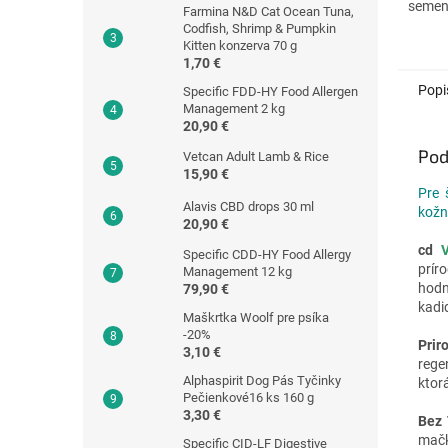
semena
Farmina N&D Cat Ocean Tuna,
Krmivo
Codfish, Shrimp & Pumpkin
pre po
Kitten konzerva 70 g
pokožk
1,70 €
Popi
Specific FDD-HY Food Allergen
Management 2 kg
20,90 €
Pod
Vetcan Adult Lamb & Rice
15,90 €
Pre 
Alavis CBD drops 30 ml
kožn
20,90 €
cd
Specific CDD-HY Food Allergy
prír
Management 12 kg
hodn
79,90 €
kadi
Maškrtka Woolf pre psíka
-20%
Prir
3,10 €
rege
Alphaspirit Dog Pás Tyčinky
ktor
Pečienkové16 ks 160 g
3,30 €
Bez
mačky
Specific CID-LF Digestive