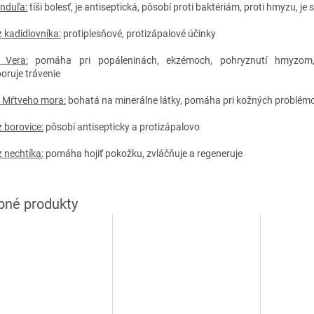
nduľa:
tíši bolesť, je antiseptická, pôsobí proti baktériám, proti hmyzu, je
z kadidlovníka:
protiplesňové, protizápalové účinky
 Vera:
pomáha pri popáleninách, ekzémoch, pohryznutí hmyzom,
oruje trávenie
z Mŕtveho mora:
bohatá na minerálne látky, pomáha pri kožných problém
z borovice:
pôsobí antisepticky a protizápalovo
z nechtíka:
pomáha hojiť pokožku, zvláčňuje a regeneruje