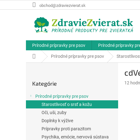
Prejsť
obchod@zdraviezvierat.sk
na
obsah
Prírodné prípravky pre psov
Prírodné prípravky p
Domov
Prírodné prípravky pre psov
Starostlivos
B
cdVe
o
Preskočiť
č
Kategórie
Priemer
12 hodn
kategórie
n
hodnote
ý
produkt
Prírodné prípravky pre psov
p
je
Starostlivosť o srsť a kožu
a
4,9
z
Oči, uši, zuby
n
5
e
Doplnky k výžive
hviezdič
l
Prípravky proti parazitom
Psychika, emócie, nervová sústava