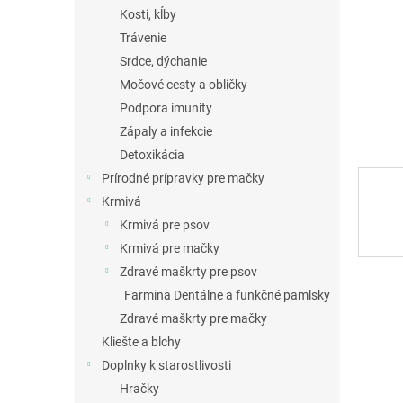
Kosti, kĺby
Trávenie
Srdce, dýchanie
Močové cesty a obličky
Podpora imunity
Zápaly a infekcie
Detoxikácia
Prírodné prípravky pre mačky
Krmivá
Krmivá pre psov
Krmivá pre mačky
Zdravé maškrty pre psov
Farmina Dentálne a funkčné pamlsky
Zdravé maškrty pre mačky
Kliešte a blchy
Doplnky k starostlivosti
Hračky