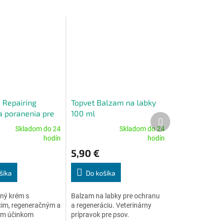
 Repairing
Topvet Balzam na labky
 poranenia pre
100 ml
Ďalší
l
produkt
Skladom do 24
Skladom do 24
Priemerné
hodín
hodín
e
hodnotenie
5,90 €
produktu
je
4,7
šíka
Do košíka
z
5
ný krém s
Balzam na labky pre ochranu
.
hviezdičiek.
cim, regeneračným a
a regeneráciu. Veterinárny
ým účinkom
prípravok pre psov.