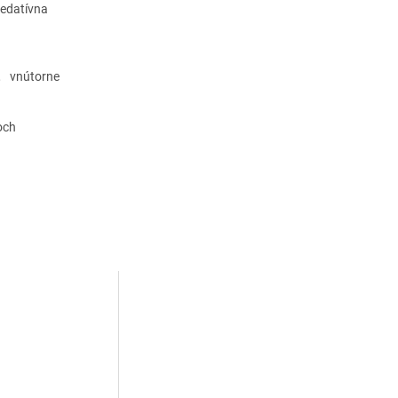
 sedatívna
 vnútorne
och