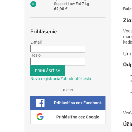
Support Low Fat 7 kg
Bale
62,90 €
Zlo
Prihlásenie
Voda
mora,
kadi
E-mail
Ume
Heslo
Odp
PRIHLÁSIŤ SA
Nová registrácia
Zabudnuté heslo
alebo
Prihlásiť sa cez Facebook
VeaV
Prihlásiť sa cez Google
Úči