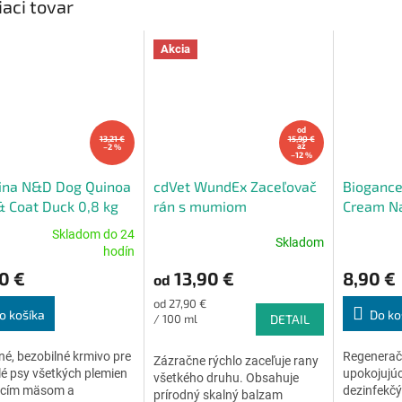
iaci tovar
Akcia
od
13,21 €
15,90 €
–2 %
až
–12 %
ina N&D Dog Quinoa
cdVet WundEx Zaceľovač
Biogance
& Coat Duck 0,8 kg
rán s mumiom
Cream Na
psy 50 m
Skladom do 24
Skladom
erné
Priemerné
Priemerné
hodín
tenie
hodnotenie
hodnoteni
0 €
13,90 €
8,90 €
od
ktu
produktu
produktu
je
je
Jednotková
od 27,90 €
4,6
4,8
o košíka
Do ko
cena:
/ 100 ml
DETAIL
z
z
5
5
é, bezobilné krmivo pre
Regenerač
Zázračne rýchlo zaceľuje rany
ičiek.
hviezdičiek.
hviezdičiek
é psy všetkých plemien
upokojujú
všetkého druhu. Obsahuje
acím mäsom a
dezinfekč
prírodný skalný balzam