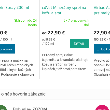
kin Spray 200 ml
cdVet Minerálny sprej na
Virbac A
kožu a srsť
pre malý
do 10 kg,
Skladom do 24
3 - 7 pracovných
erné
Priemerné
Priemerné
hodín
dní
tenie
hodnotenie
hodnoteni
0 €
22,90 €
22,90 
od
ktu
produktu
produktu
je
je
ková
Jednotková
Jednotková
 / 100 ml
od 9,98 €
190,83 € / 
4,8
4,8
cena:
cena:
/ 100 ml
DETAIL
z
z
o košíka
Do ko
5
5
Prírodný sprej z aloe,
ičiek.
hviezdičiek.
hviezdičiek
čajovníka a levandule, ošetruje
pre psy a mačky na
Vysoko úči
kožu a srsť pri svrbení,
ovú liečbu atopických
obnovu kva
lupinách, tiež proti parazitom.
itíd a iných kožných
zdravej ko
 Podporuje a obnovuje
Obsahuje 
váhu mikroflóry povrchu
kombináci
mastných 
funkciu vrc
Bohuslav ZOZOM