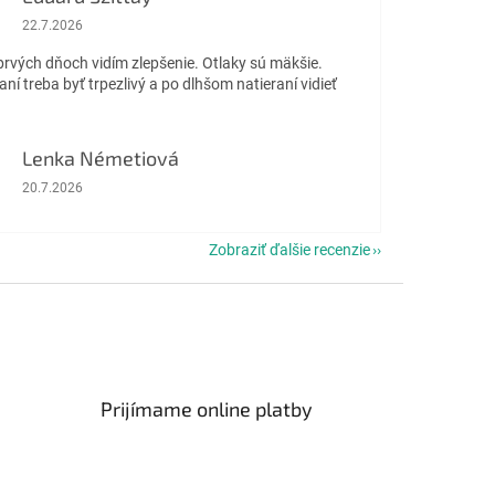
Hodnotenie obchodu je 5 z 5 hviezdičiek.
22.7.2026
prvých dňoch vidím zlepšenie. Otlaky sú mäkšie.
aní treba byť trpezlivý a po dlhšom natieraní vidieť
Lenka Németiová
Hodnotenie obchodu je 5 z 5 hviezdičiek.
20.7.2026
Zobraziť ďalšie recenzie
Prijímame online platby