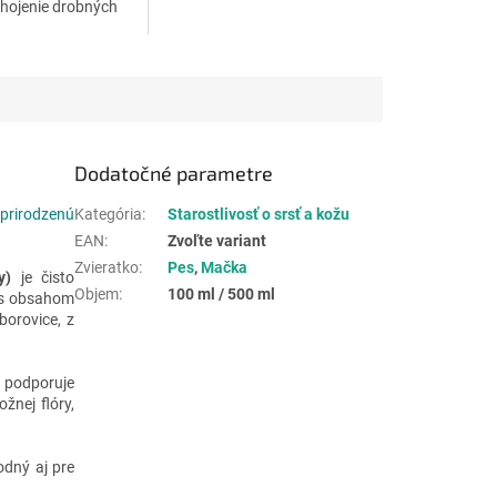
hojenie drobných
n a upokojuje
é miesta.
Dodatočné parametre
 prirodzenú
Kategória
:
Starostlivosť o srsť a kožu
EAN
:
Zvoľte variant
Zvieratko
:
Pes
,
Mačka
y)
je čisto
Objem
:
100 ml / 500 ml
, s obsahom
borovice, z
 podporuje
žnej flóry,
hodný aj pre