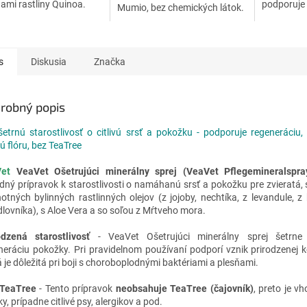
mi rastliny Quinoa.
podporuje 
Mumio, bez chemických látok.
 je špeciálne vyvinuté
rezných rá
treby jedincov s citlivou
podrážden
ou a...
s
Diskusia
Značka
robný popis
šetrnú starostlivosť o citlivú srsť a pokožku - podporuje regeneráciu,
ú flóru, bez TeaTree
Vet
VeaVet Ošetrujúci minerálny sprej (VeaVet Pflegemineralspra
odný prípravok k starostlivosti o namáhanú srsť a pokožku pre zvieratá
otných bylinných rastlinných olejov (z jojoby, nechtíka, z levandule, z 
dlovníka), s Aloe Vera a so soľou z Mŕtveho mora.
odzená starostlivosť
- VeaVet Ošetrujúci minerálny sprej šetrne
neráciu pokožky. Pri pravidelnom používaní podporí vznik prirodzenej ko
á je dôležitá pri boji s choroboplodnými baktériami a plesňami.
 TeaTree
- Tento prípravok
neobsahuje TeaTree (čajovník)
, preto je v
, prípadne citlivé psy, alergikov a pod.