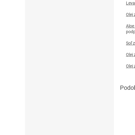
Leva
Olej 
Aloe
podp
Soľ 
Olej 
Olej 