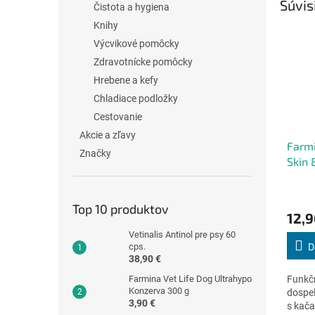
Súvis
Čistota a hygiena
Knihy
Výcvikové pomôcky
Zdravotnícke pomôcky
Hrebene a kefy
Chladiace podložky
Cestovanie
Akcie a zľavy
Farm
Značky
Skin 
Priem
hodno
Top 10 produktov
12,9
produ
je
Vetinalis Antinol pre psy 60
4,9
D
cps.
z
38,90 €
5
Funkčn
Farmina Vet Life Dog Ultrahypo
hviezd
Konzerva 300 g
dospel
3,90 €
s kač