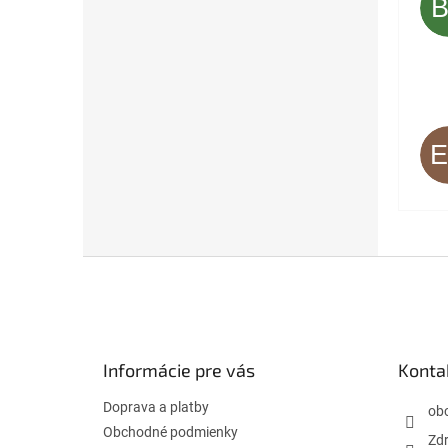
Z
á
p
ä
t
Informácie pre vás
Konta
i
e
Doprava a platby
ob
Obchodné podmienky
Zdr