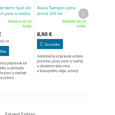
llerderm Spot-On
Alavis Šampón extra
Ďalší
ch psov a mačky
jemný 250 ml
produkt
 6x2 ml
Skladom do 24
Skladom do 24
Priemerné
hodín
hodín
e
hodnotenie
€
8,90 €
produktu
je
100 ml
5,0
Do košíka
z
šíka
5
Veterinárny prípravok určený
.
hviezdičiek.
pre kone, pony, psov a mačky
nný prípravok na
s obsahom aloe vera
lity a udržanie
a konopného oleja, určený
že psov a mačiek.
na udržanie zdravej a kvalitnej
vyváženú
kože, ktorá...
u ceramidov a
kyselín. Obnovuje
hnej vrstvy kože...
Eduard Szittay