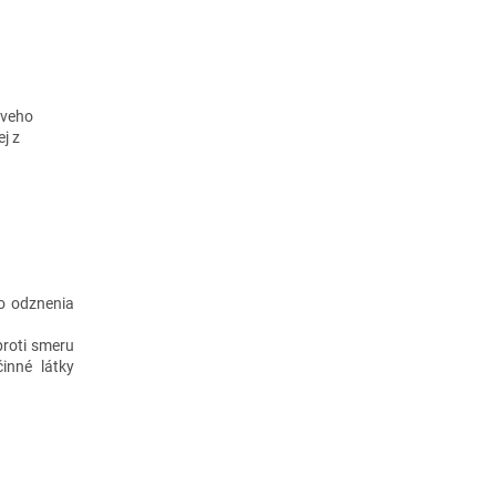
tveho
ej z
do odznenia
proti smeru
inné látky