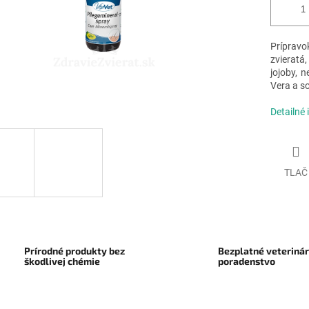
Príprav
zvieratá
jojoby, n
Vera a s
Detailné 
TLAČ
Prírodné produkty bez
Bezplatné veteriná
škodlivej chémie
poradenstvo