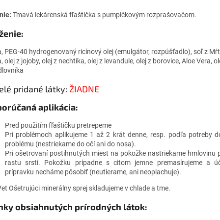
nie:
Tmavá lekárenská fľaštička s pumpičkovým rozprašovačom.
ženie:
, PEG-40 hydrogenovaný ricínový olej (emulgátor, rozpúšťadlo), soľ z Mŕ
 olej z jojoby, olej z nechtíka, olej z levandule, olej z borovice, Aloe Vera, ol
dlovníka
lé pridané látky:
ŽIADNE
orúčaná aplikácia:
Pred použitím fľaštičku pretrepeme
Pri problémoch aplikujeme 1 až 2 krát denne, resp. podľa potreby 
problému (nestriekame do očí ani do nosa).
Pri ošetrovaní postihnutých miest na pokožke nastriekame hmlovinu 
rastu srsti. Pokožku prípadne s citom jemne premasírujeme a úč
prípravku necháme pôsobiť (neutierame, ani neoplachuje).
et Ošetrujúci minerálny sprej skladujeme v chlade a tme.
nky obsiahnutých prírodných látok: