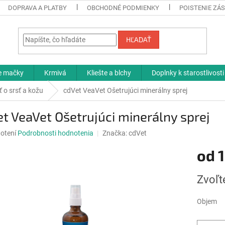
DOPRAVA A PLATBY
OBCHODNÉ PODMIENKY
POISTENIE ZÁS
HĽADAŤ
re mačky
Krmivá
Kliešte a blchy
Doplnky k starostlivosti
ť o srsť a kožu
cdVet VeaVet Ošetrujúci minerálny sprej
t VeaVet Ošetrujúci minerálny sprej
né
otení
Podrobnosti hodnotenia
Značka:
cdVet
nie
od
1
u
Jednotk
Zvoľt
cena:
iek.
Objem