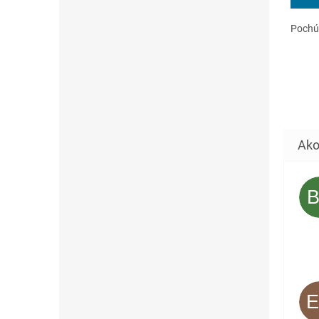
z
5
Pochúť
hviezd