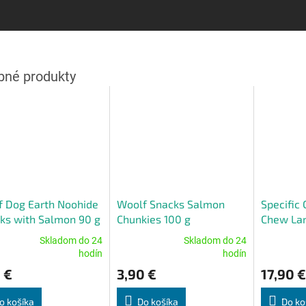
 Dog Earth Noohide
Woolf Snacks Salmon
Specific
cks with Salmon 90 g
Chunkies 100 g
Chew Lar
6x100 g
Skladom do 24
Skladom do 24
erné
Priemerné
Priemerné
hodín
hodín
tenie
hodnotenie
hodnoteni
 €
3,90 €
17,90 €
ktu
produktu
produktu
je
je
4,8
5,0
o košíka
Do košíka
Do ko