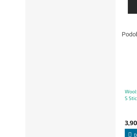
Woolf
S Sti
Priem
hodno
3,90
produ
je
5,0
D