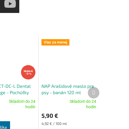
Viac za menej
18,04 €
–0 %
 CT-DC-L Dental
NAP Arašidové maslo pre
Ďalší
ge - Pochúťky
psy - banán 120 ml
produkt
Skladom do 24
Skladom do 24
Priemerné
hodín
hodín
e
hodnotenie
5,90 €
produktu
je
Jednotková
4,92 € / 100 ml
5,0
šíka
cena: