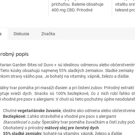
a organizmu balastné
príchuťou. Balenie obsahuje
vitalitu sr
dôležité...
400 mg CBD. Prírodné
telesné pr
zloženie, výborná chuť a
podporuje 
stráviteľnosť.
obranysch
olej pre zv
s
Diskusia
Značka
robný popis
tarian Garden Bites od Duvo + sú ideálnou odmenou alebo občerstvení
 Tieto kúsky obsahujú najmenej 55% sladkých zemiakov. Sladké zemiak
nkom stravy vášho psa. Je bohatý na vitamíny, vápnik, železo a ďalšie.
iálny tvar pomáha pri masáži ďasien a pri čistení zubov. Prírodný extrakt 
ytuje svieži dych. Snacks sú 100% bezlepkové, čo z nich robí ľahko st
i vhodné pre psov s alergiami. V chuti sú tieto pochutiny úplne neodolate
Chutné
vegetariánske žuvanie
, ideálne ako odmena alebo občerstveni
Bezlepkové:
Ľahko stráviteľné a vhodné pre psov s alergiami
Starostlivosť o zuby:
Špeciálny tvar pomáha žuvačkám a čistí zuby poča
Obohatený o prírodný
mätový olej pre čerstvý dych
55% sladké zemiaky:
bohaté na vitamíny, vápnik, železo a ďalšie