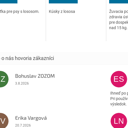
z
z
5
5
ka pre psy s lososom.
Kúsky z lososa
Žuvacia p
ičiek.
hviezdičiek.
hviezdičiek
zdravia ús
pre dospel
nad 15 kg.
Bohuslav ZOZOM
BZ
ES
Hodnotenie obchodu je 5 z 5 hviezdičiek.
3.8.2026
Ihneď po 
Pri použív
výsledok.
Erika Vargová
EV
LN
Hodnotenie obchodu je 5 z 5 hviezdičiek.
20.7.2026