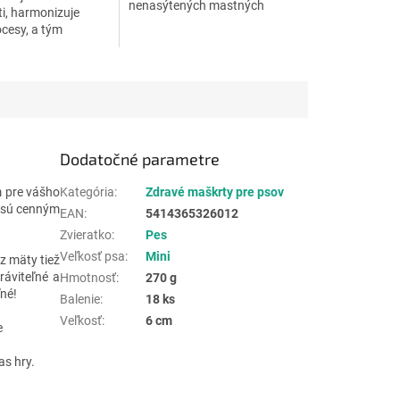
nenasýtených mastných
sti, harmonizuje
kyselín a ďalších hodnotných
ocesy, a tým
látok.
prirodzenú
opnosť. Konopný
ieratá. Prémiová...
Dodatočné parametre
m pre vášho
Kategória
:
Zdravé maškrty pre psov
y sú cenným
EAN
:
5414365326012
Zvieratko
:
Pes
Veľkosť psa
:
Mini
z mäty tiež
ráviteľné a
Hmotnosť
:
270 g
ľné!
Balenie
:
18 ks
Veľkosť
:
6 cm
e
s hry.