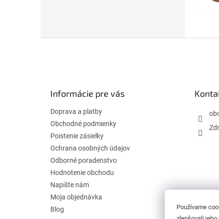
Z
á
p
ä
t
Informácie pre vás
Konta
i
e
Doprava a platby
ob
Obchodné podmienky
Zdr
Poistenie zásielky
Ochrana osobných údajov
Odborné poradenstvo
Hodnotenie obchodu
Napíšte nám
Moja objednávka
Používame cook
Blog
zlepšovali jeho