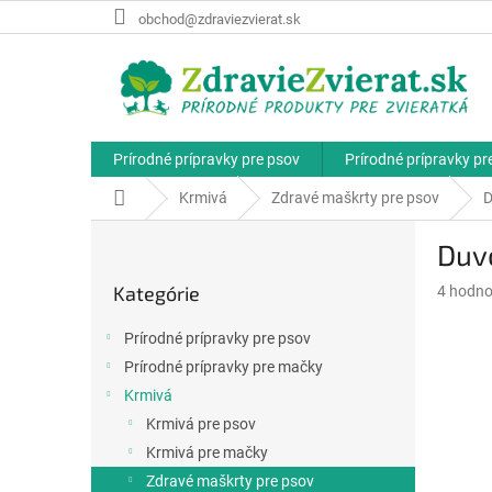
Prejsť
obchod@zdraviezvierat.sk
na
obsah
Prírodné prípravky pre psov
Prírodné prípravky p
Domov
Krmivá
Zdravé maškrty pre psov
D
B
Duvo
o
Preskočiť
č
Kategórie
Priemer
4 hodno
kategórie
n
hodnote
ý
produkt
Prírodné prípravky pre psov
p
je
Prírodné prípravky pre mačky
a
5,0
z
Krmivá
n
5
e
Krmivá pre psov
hviezdič
l
Krmivá pre mačky
Zdravé maškrty pre psov