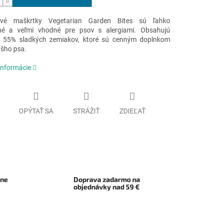
ové maškrtky Vegetarian Garden Bites sú ľahko
ľné a veľmi vhodné pre psov s alergiami. Obsahujú
j 55% sladkých zemiakov, ktoré sú cenným doplnkom
ášho psa.
informácie
OPÝTAŤ SA
STRÁŽIŤ
ZDIEĽAŤ
rne
Doprava zadarmo na
objednávky nad 59 €