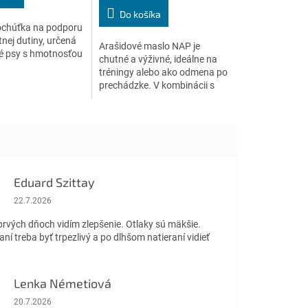
z
Do košíka
5
ochúťka na podporu
.
hviezdičiek.
tnej dutiny, určená
Arašidové maslo NAP je
é psy s hmotnosťou
chutné a výživné, ideálne na
tréningy alebo ako odmena po
prechádzke. V kombinácii s
mrazom sušenými
čučoriedkami ponúka
perfektnú rovnováhu chuti a...
Eduard Szittay
Hodnotenie obchodu je 5 z 5 hviezdičiek.
22.7.2026
prvých dňoch vidím zlepšenie. Otlaky sú mäkšie.
aní treba byť trpezlivý a po dlhšom natieraní vidieť
Lenka Németiová
Hodnotenie obchodu je 5 z 5 hviezdičiek.
20.7.2026