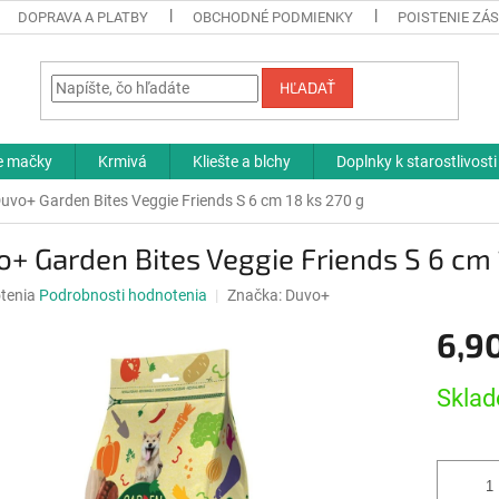
DOPRAVA A PLATBY
OBCHODNÉ PODMIENKY
POISTENIE ZÁS
HĽADAŤ
re mačky
Krmivá
Kliešte a blchy
Doplnky k starostlivosti
uvo+ Garden Bites Veggie Friends S 6 cm 18 ks 270 g
+ Garden Bites Veggie Friends S 6 cm 
né
tenia
Podrobnosti hodnotenia
Značka:
Duvo+
nie
6,9
u
Jednotk
Sklad
cena:
iek.