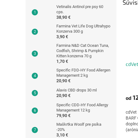
Súvis
Vetinalis Antinol pre psy 60
cps.
38,90 €
Farmina Vet Life Dog Ultrahypo
Konzerva 300 g
3,90 €
Farmina N&D Cat Ocean Tuna,
Codfish, Shrimp & Pumpkin
Kitten konzerva 70 g
1,70 €
cdVet
Specific FDD-HY Food Allergen
Management 2 kg
20,90 €
Priem
hodno
Alavis CBD drops 30 ml
20,90 €
produ
12
od
je
Specific CDD-HY Food Allergy
4,8
Management 12 kg
cdVet 
z
79,90 €
BARF O
5
doplno
Maškrtka Woolf pre psíka
hviezd
(aróni
-20%
3,10 €
jahody,