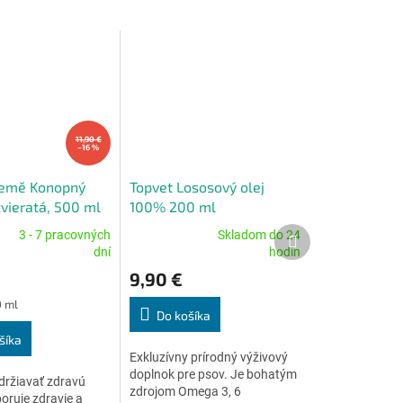
11,90 €
–16 %
Země Konopný
Topvet Lososový olej
zvieratá, 500 ml
100% 200 ml
Ďalší
3 - 7 pracovných
Skladom do 24
Priemerné
produkt
dní
hodín
e
hodnotenie
9,90 €
produktu
je
0 ml
5,0
Do košíka
z
šíka
5
Exkluzívny prírodný výživový
.
hviezdičiek.
doplnok pre psov. Je bohatým
ržiavať zdravú
zdrojom Omega 3, 6
oruje zdravie a