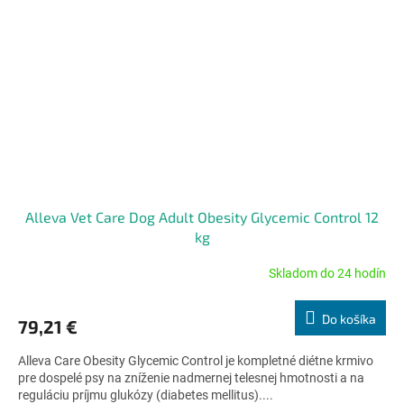
Alleva Vet Care Dog Adult Obesity Glycemic Control 12
kg
Skladom do 24 hodín
Priemerné
hodnotenie
produktu
Do košíka
79,21 €
je
5,0
Alleva Care Obesity Glycemic Control je kompletné diétne krmivo
z
pre dospelé psy na zníženie nadmernej telesnej hmotnosti a na
5
reguláciu príjmu glukózy (diabetes mellitus)....
hviezdičiek.