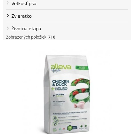
Veľkosť psa
Zvieratko
Životná etapa
Zobrazených položiek:
716
V
ý
p
i
s
p
r
o
d
u
k
t
o