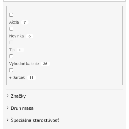
e
p
r
o
Akcia
7
d
u
Novinka
6
k
t
Tip
0
o
v
Výhodné balenie
36
+ Darček
11
Značky
Druh mäsa
Špeciálna starostlivosť