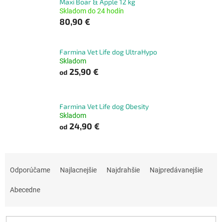
Maxi Boar & Apple 12 kg
Skladom do 24 hodín
80,90 €
Farmina Vet Life dog UltraHypo
Skladom
25,90 €
od
Farmina Vet Life dog Obesity
Skladom
24,90 €
od
R
a
Odporúčame
Najlacnejšie
Najdrahšie
Najpredávanejšie
d
e
Abecedne
n
i