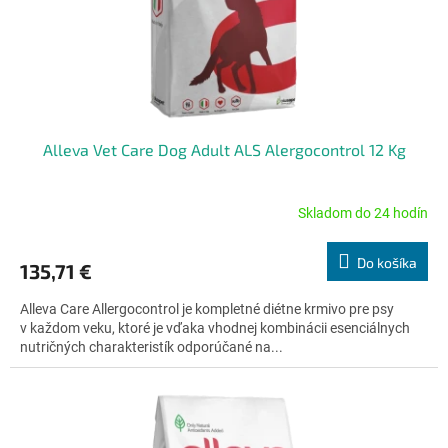
Alleva Vet Care Dog Adult ALS Alergocontrol 12 Kg
Skladom do 24 hodín
Priemerné
hodnotenie
produktu
Do košíka
135,71 €
je
5,0
Alleva Care Allergocontrol je kompletné diétne krmivo pre psy
z
v každom veku, ktoré je vďaka vhodnej kombinácii esenciálnych
5
nutričných charakteristík odporúčané na...
hviezdičiek.