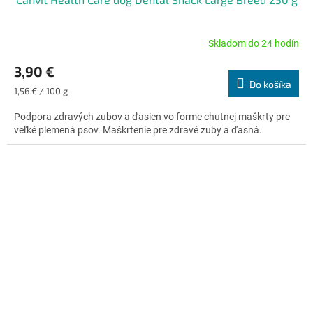
Skladom do 24 hodín
Priemerné
hodnotenie
3,90 €
produktu
Do košíka
je
Jednotková
1,56 € / 100 g
5,0
cena:
z
Podpora zdravých zubov a ďasien vo forme chutnej maškrty pre
5
veľké plemená psov. Maškrtenie pre zdravé zuby a ďasná.
hviezdičiek.