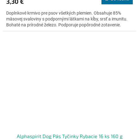
3,30 €
je
4,7
Doplnkové krmivo pre psov všetkých plemien. Obsahuje 85%
z
mäsovej svaloviny s podpornými látkami na kĺby, srsť a imunitu.
5
Bohaté na prírodné železo. Podporuje popôrodné zotavenie.
hviezdičiek.
Alphaspirit Dog Pás Tyčinky Rybacie 16 ks 160 g