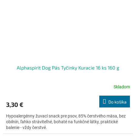
Alphaspirit Dog Pás Tyčinky Kuracie 16 ks 160 g
Skladom
Priemerné
hodnotenie
produktu
Do košíka
3,30 €
je
5,0
Hypoalergénny žuvací snack pre psov, 85% čerstvého mäsa, bez
z
obilnín, ľahko stráviteľné, bohaté na funkčné látky, praktické
5
balenie - vždy čerstvé.
hviezdičiek.