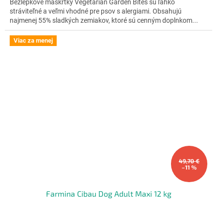
Bezlepkové maškrtky Vegetarian Garden Bites sú ľahko
z
stráviteľné a veľmi vhodné pre psov s alergiami. Obsahujú
5
najmenej 55% sladkých zemiakov, ktoré sú cenným doplnkom...
hviezdičiek.
Viac za menej
49,70 €
–11 %
Farmina Cibau Dog Adult Maxi 12 kg