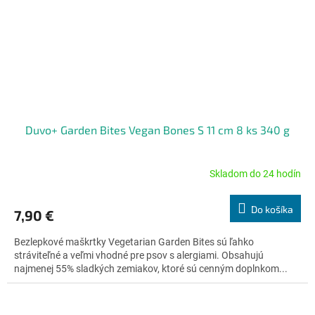
Duvo+ Garden Bites Vegan Bones S 11 cm 8 ks 340 g
Skladom do 24 hodín
Priemerné
hodnotenie
produktu
Do košíka
7,90 €
je
4,8
Bezlepkové maškrtky Vegetarian Garden Bites sú ľahko
z
stráviteľné a veľmi vhodné pre psov s alergiami. Obsahujú
5
najmenej 55% sladkých zemiakov, ktoré sú cenným doplnkom...
hviezdičiek.