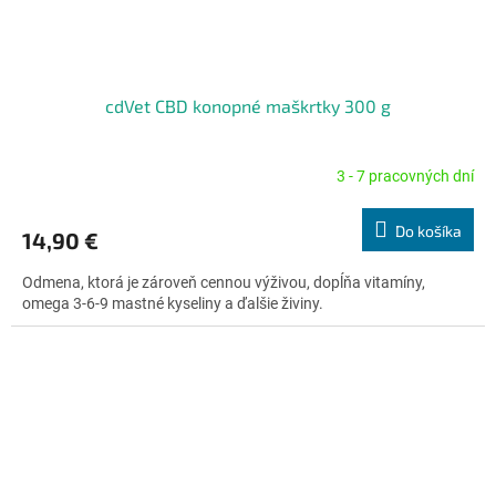
cdVet CBD konopné maškrtky 300 g
3 - 7 pracovných dní
Priemerné
hodnotenie
produktu
Do košíka
14,90 €
je
4,5
Odmena, ktorá je zároveň cennou výživou, dopĺňa vitamíny,
z
omega 3-6-9 mastné kyseliny a ďalšie živiny.
5
hviezdičiek.