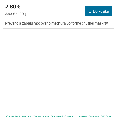
hodnotenie
2,80 €
produktu
Do košíka
je
Jednotková
2,80 € / 100 g
4,9
cena:
z
Prevencia zápalu močového mechúra vo forme chutnej maškrty.
5
hviezdičiek.
Canvit Health Care dog Dental Snack Large Breed 250 g