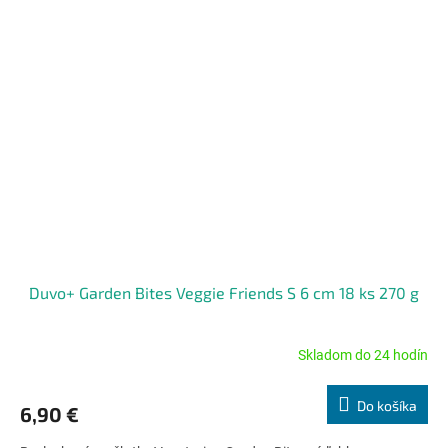
Duvo+ Garden Bites Veggie Friends S 6 cm 18 ks 270 g
Skladom do 24 hodín
Priemerné
hodnotenie
produktu
Do košíka
6,90 €
je
5,0