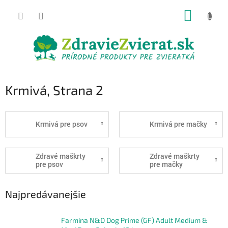
Prejsť
NÁKUP
na
obsah
KOŠÍK
Krmivá
, Strana 2
Krmivá pre psov
Krmivá pre mačky
Zdravé maškrty
Zdravé maškrty
pre psov
pre mačky
Najpredávanejšie
Farmina N&D Dog Prime (GF) Adult Medium &