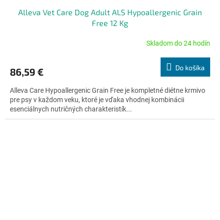
Alleva Vet Care Dog Adult ALS Hypoallergenic Grain
Free 12 Kg
Skladom do 24 hodín
Priemerné
hodnotenie
produktu
Do košíka
86,59 €
je
5,0
Alleva Care Hypoallergenic Grain Free je kompletné diétne krmivo
z
pre psy v každom veku, ktoré je vďaka vhodnej kombinácii
5
esenciálnych nutričných charakteristík...
hviezdičiek.