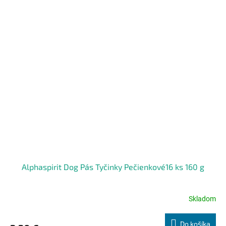
Alphaspirit Dog Pás Tyčinky Pečienkové16 ks 160 g
Skladom
Priemerné
hodnotenie
produktu
Do košíka