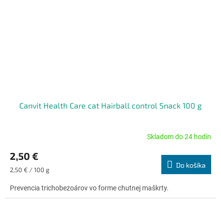
Canvit Health Care cat Hairball control Snack 100 g
Skladom do 24 hodín
Priemerné
hodnotenie
2,50 €
produktu
Do košíka
je
Jednotková
2,50 € / 100 g
4,7
cena:
z
Prevencia trichobezoárov vo forme chutnej maškrty.
5
hviezdičiek.