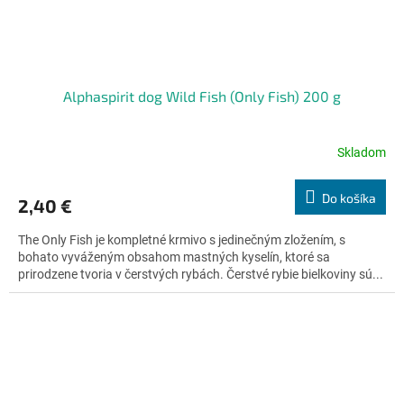
Alphaspirit dog Wild Fish (Only Fish) 200 g
Skladom
Priemerné
hodnotenie
produktu
Do košíka
2,40 €
je
4,8
The Only Fish je kompletné krmivo s jedinečným zložením, s
z
bohato vyváženým obsahom mastných kyselín, ktoré sa
5
prirodzene tvoria v čerstvých rybách. Čerstvé rybie bielkoviny sú...
hviezdičiek.