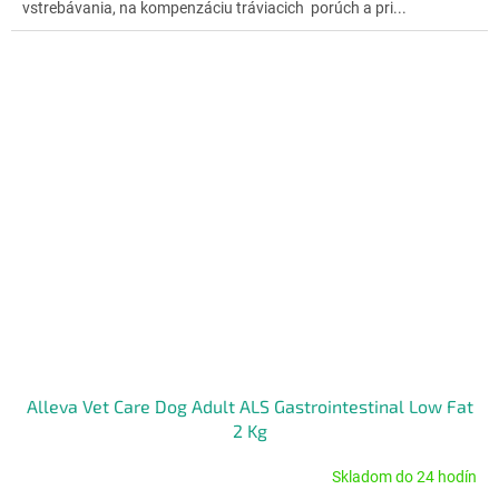
vstrebávania, na kompenzáciu tráviacich porúch a pri...
hviezdičiek.
Alleva Vet Care Dog Adult ALS Gastrointestinal Low Fat
2 Kg
Skladom do 24 hodín
Priemerné