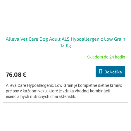
Alleva Vet Care Dog Adult ALS Hypoallergenic Low Grain
12 Kg
Skladom do 24 hodín
Priemerné
hodnotenie
produktu
Do košíka
76,08 €
je
5,0
Alleva Care Hypoallergenic Low Grain je kompletné diétne krmivo
z
pre psy v každom veku, ktoré je vďaka vhodnej kombinácii
5
esenciálnych nutričných charakteristík...
hviezdičiek.