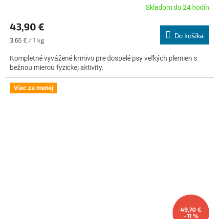
Skladom do 24 hodín
Priemerné
hodnotenie
43,90 €
produktu
Do košíka
je
Jednotková
3,66 € / 1 kg
5,0
cena:
z
Kompletné vyvážené krmivo pre dospelé psy veľkých plemien s
5
bežnou mierou fyzickej aktivity.
hviezdičiek.
Viac za menej
49,70 €
–11 %