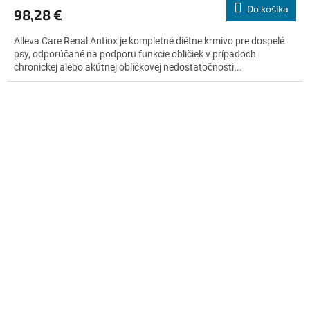
produktu
Do košíka
98,28 €
je
4,5
Alleva Care Renal Antiox je kompletné diétne krmivo pre dospelé
z
psy, odporúčané na podporu funkcie obličiek v prípadoch
5
chronickej alebo akútnej obličkovej nedostatočnosti...
hviezdičiek.