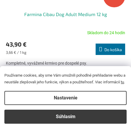
Farmina Cibau Dog Adult Medium 12 kg
Skladom do 24 hodín
Priemerné
hodnotenie
43,90 €
produktu
Do košíka
je
Jednotková
3,66 € / 1 kg
5,0
cena:
z
Kompletné, vyvážené krmivo pre dospelé psy.
5
hviezdičiek.
Používame cookies, aby sme Vám umožnili pohodlné prehliadanie webu a
neustále zlepšovali jeho funkcie, výkon a použiteľnosť. Viac informácií
tu
.
Nastavenie
Súhlasím