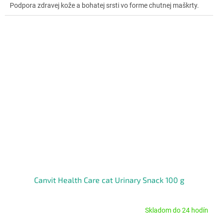
z
Podpora zdravej kože a bohatej srsti vo forme chutnej maškrty.
5
hviezdičiek.
Canvit Health Care cat Urinary Snack 100 g
Skladom do 24 hodín
Priemerné