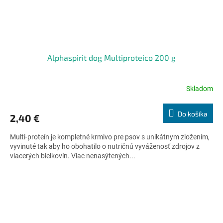
Alphaspirit dog Multiproteico 200 g
Skladom
Priemerné
hodnotenie
produktu
Do košíka
2,40 €
je
4,8
Multi-proteín je kompletné krmivo pre psov s unikátnym zložením,
z
vyvinuté tak aby ho obohatilo o nutričnú vyváženosť zdrojov z
5
viacerých bielkovín. Viac nenasýtených...
hviezdičiek.