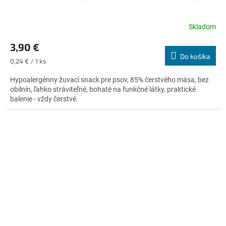
Skladom
Priemerné
hodnotenie
3,90 €
produktu
Do košíka
je
Jednotková
0,24 € / 1 ks
4,9
cena:
z
Hypoalergénny žuvací snack pre psov, 85% čerstvého mäsa, bez
5
obilnín, ľahko stráviteľné, bohaté na funkčné látky, praktické
hviezdičiek.
balenie - vždy čerstvé.