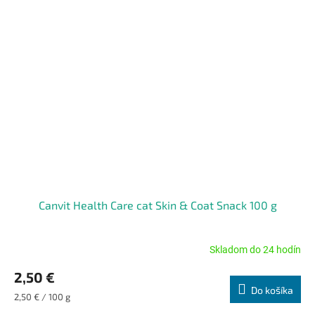
Canvit Health Care cat Skin & Coat Snack 100 g
Skladom do 24 hodín
Priemerné
hodnotenie
2,50 €
produktu
Do košíka
je
Jednotková
2,50 € / 100 g
5,0
cena: