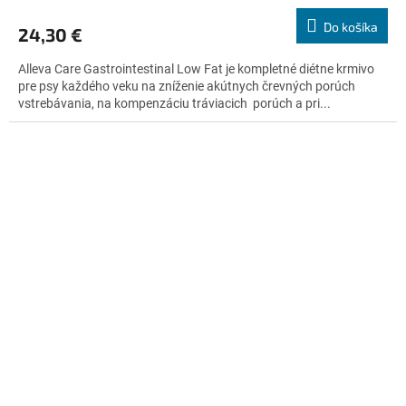
hodnotenie
produktu
Do košíka
24,30 €
je
5,0
Alleva Care Gastrointestinal Low Fat je kompletné diétne krmivo
z
pre psy každého veku na zníženie akútnych črevných porúch
5
vstrebávania, na kompenzáciu tráviacich porúch a pri...
hviezdičiek.