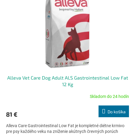
Alleva Vet Care Dog Adult ALS Gastrointestinal Low Fat
12 Kg
Skladom do 24 hodín
Priemerné
hodnotenie
produktu
Do košíka
81 €
je
4,5
Alleva Care Gastrointestinal Low Fat je kompletné diétne krmivo
z
pre psy každého veku na zníženie akútnych črevných porúch
5