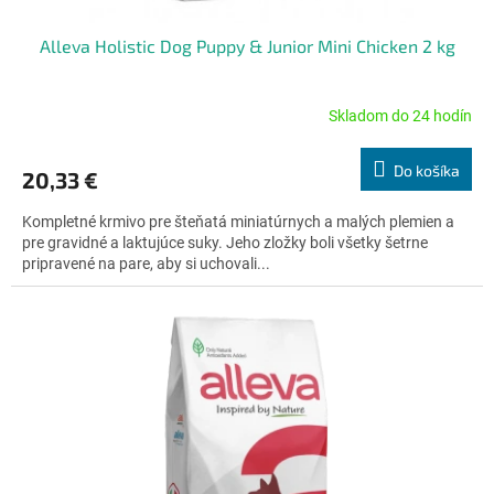
v
Alleva Holistic Dog Puppy & Junior Mini Chicken 2 kg
Skladom do 24 hodín
Priemerné
hodnotenie
produktu
Do košíka
20,33 €
je
5,0
Kompletné krmivo pre šteňatá miniatúrnych a malých plemien a
z
pre gravidné a laktujúce suky. Jeho zložky boli všetky šetrne
5
pripravené na pare, aby si uchovali...
hviezdičiek.