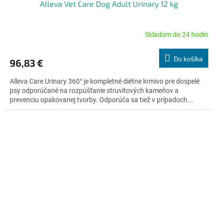
Alleva Vet Care Dog Adult Urinary 12 kg
Skladom do 24 hodín
Priemerné
hodnotenie
produktu
Do košíka
96,83 €
je
4,6
Alleva Care Urinary 360° je kompletné diétne krmivo pre dospelé
z
psy odporúčané na rozpúšťanie struvitových kameňov a
5
prevenciu opakovanej tvorby. Odporúča sa tiež v prípadoch...
hviezdičiek.