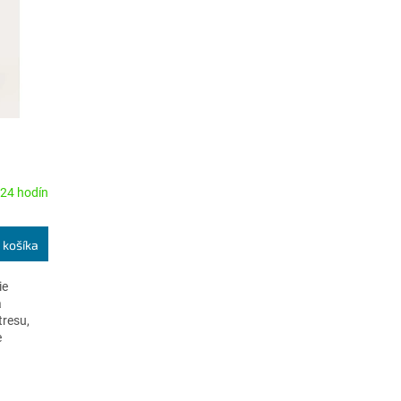
24 hodín
 košíka
ie
a
tresu,
e