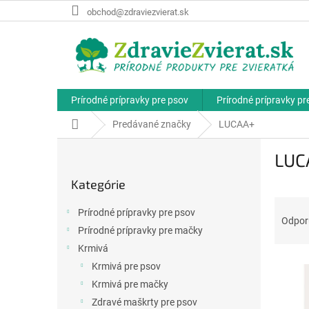
Prejsť
obchod@zdraviezvierat.sk
na
obsah
Prírodné prípravky pre psov
Prírodné prípravky p
Domov
Predávané značky
LUCAA+
B
LUC
o
Preskočiť
č
Kategórie
kategórie
n
R
ý
Prírodné prípravky pre psov
a
p
Odpo
Prírodné prípravky pre mačky
d
a
e
Krmivá
n
V
n
e
Krmivá pre psov
ý
i
l
Krmivá pre mačky
p
e
Zdravé maškrty pre psov