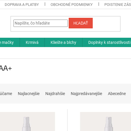
DOPRAVA A PLATBY
OBCHODNÉ PODMIENKY
POISTENIE ZÁS
HĽADAŤ
re mačky
Krmivá
Kliešte a blchy
Doplnky k starostlivosti
AA+
rúčame
Najlacnejšie
Najdrahšie
Najpredávanejšie
Abecedne