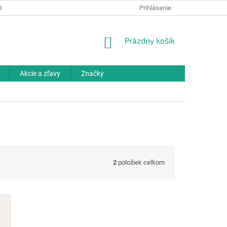
IELKY
OCHRANA OSOBNÝCH ÚDAJOV
Prihlásenie
ODBORNÉ PORADENSTV
NÁKUPNÝ
Prázdny košík
KOŠÍK
Akcie a zľavy
Značky
2
položiek celkom