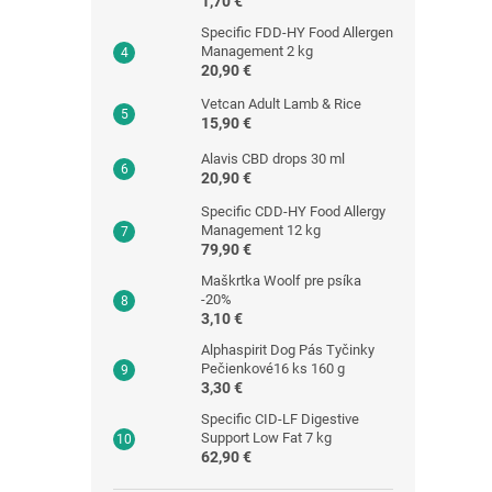
1,70 €
Specific FDD-HY Food Allergen
Management 2 kg
20,90 €
Vetcan Adult Lamb & Rice
15,90 €
Alavis CBD drops 30 ml
20,90 €
Specific CDD-HY Food Allergy
Management 12 kg
79,90 €
Maškrtka Woolf pre psíka
-20%
3,10 €
Alphaspirit Dog Pás Tyčinky
Pečienkové16 ks 160 g
3,30 €
Specific CID-LF Digestive
Support Low Fat 7 kg
62,90 €