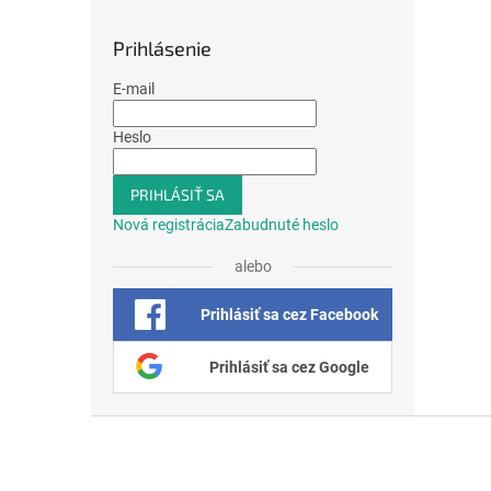
Prihlásenie
E-mail
Heslo
PRIHLÁSIŤ SA
Nová registrácia
Zabudnuté heslo
alebo
Prihlásiť sa cez Facebook
Prihlásiť sa cez Google
Z
á
p