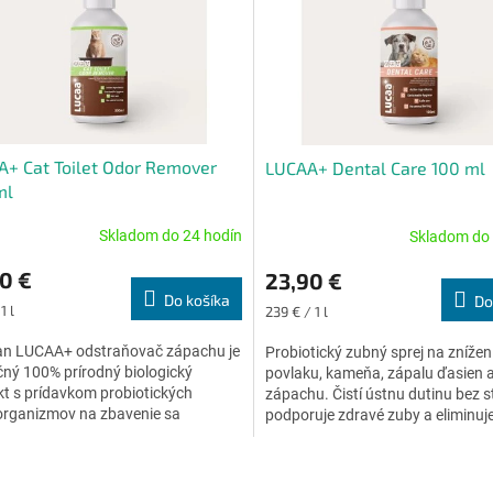
+ Cat Toilet Odor Remover
LUCAA+ Dental Care 100 ml
ml
Skladom do 24 hodín
Skladom do 
erné
Priemerné
tenie
hodnotenie
0 €
23,90 €
ktu
produktu
Do košíka
Do
je
ková
Jednotková
1 l
239 € / 1 l
5,0
cena:
z
lan LUCAA+ odstraňovač zápachu je
Probiotický zubný sprej na znížen
5
čný 100% prírodný biologický
povlaku, kameňa, zápalu ďasien 
ičiek.
hviezdičiek.
t s prídavkom probiotických
zápachu. Čistí ústnu dutinu bez s
organizmov na zbavenie sa
podporuje zdravé zuby a eliminuj
hu.
škodlivé baktérie. Vhodný pre...
O
v