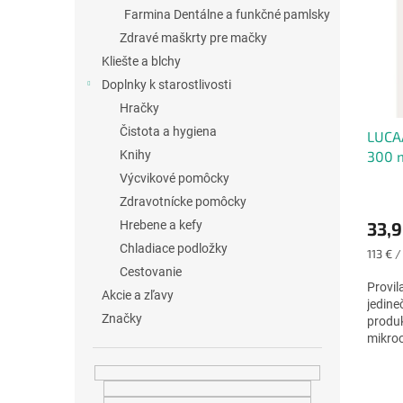
i
p
Farmina Dentálne a funkčné pamlsky
s
r
p
Zdravé maškrty pre mačky
o
r
d
Kliešte a blchy
o
u
Doplnky k starostlivosti
d
k
Hračky
u
t
Čistota a hygiena
LUCAA
k
o
300 
Knihy
t
v
o
Výcvikové pomôcky
Priem
v
Zdravotnícke pomôcky
hodno
33,9
Hrebene a kefy
produ
je
Chladiace podložky
Jednot
113 € / 
5,0
cena:
Cestovanie
z
Provi
Akcie a zľavy
5
jedine
hviezd
Značky
produk
mikro
zápac