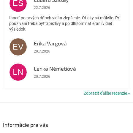
ES
Hodnotenie obchodu je 5 z 5 hviezdičiek.
22.7.2026
Ihneď po prvých dňoch vidím zlepšenie. Otlaky sú mäkšie. Pri
používaní treba byť trpezlivý a po dlhšom natieraní vidieť
výsledok.
Erika Vargová
EV
Hodnotenie obchodu je 5 z 5 hviezdičiek.
20.7.2026
Lenka Németiová
LN
Hodnotenie obchodu je 5 z 5 hviezdičiek.
20.7.2026
Zobraziť ďalšie recenzie
Z
á
p
ä
Informácie pre vás
t