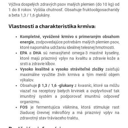
Výživa dospelých zdravých psov malých plemien (do 10 kg) od
1 do 8 rokov. Vyššia chutnosť. Obsahuje fruktooligosacharidy
a beta 1,3 / 1,6 glukány.
Vlastnosti a charakteristika krmiva:
Kompletné, vyvážené krmivo s primeraným obsahom
energie
, zodpovedajúce potrebám malých plemien psov,
ktoré napomáha udržaniu ideálnej telesnej hmotnosti.
EPA
a
DHA
sú nenasýtené omega-3 mastné kyseliny,
ktoré majú priaznivý vplyv na kvalitu a zdravie kože a
srsti a zdravie kĺbov.
Vysoko kvalitné a vysoko stráviteľné zložky
zaisťujú
maximálne využitie živín krmiva a tým menší objem
výkalov.
Obsahuje
β 1,3 / 1,6 -glukany
z kvasníc, ktoré sa môžu
viazať na receptory bielych krviniek a ovplyvňovať tak
imunitný systém a podporovať imunitnú odpoveď
organizmu.
FOS
je fermentujúca vláknina, ktorá stimuluje rast
žiaducej črevnej mikroflóry a má priaznivý vplyv na
zdravotný stav tráviaceho traktu.