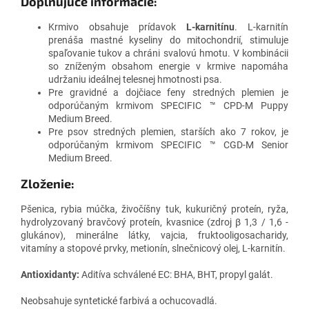
Doplňujúce informácie:
Krmivo obsahuje prídavok
L-karnitínu
.
L-karnitín
prenáša mastné kyseliny do mitochondrií, stimuluje
spaľovanie tukov a chráni svalovú hmotu.
V kombinácii
so zníženým obsahom energie v krmive napomáha
udržaniu ideálnej telesnej hmotnosti psa.
Pre gravidné a dojčiace feny stredných plemien je
odporúčaným krmivom SPECIFIC ™ CPD-M Puppy
Medium Breed.
Pre psov stredných plemien, starších ako 7 rokov, je
odporúčaným krmivom SPECIFIC ™ CGD-M Senior
Medium Breed.
Zloženie:
Pšenica, rybia múčka, živočíšny tuk, kukuričný proteín, ryža,
hydrolyzovaný bravčový proteín, kvasnice (zdroj β 1,3 / 1,6 -
glukánov), minerálne látky, vajcia, fruktooligosacharidy,
vitamíny a stopové prvky, metionín, slnečnicový olej, L-karnitín.
Antioxidanty:
Aditíva schválené EC: BHA, BHT, propyl galát.
Neobsahuje syntetické farbivá a ochucovadlá.