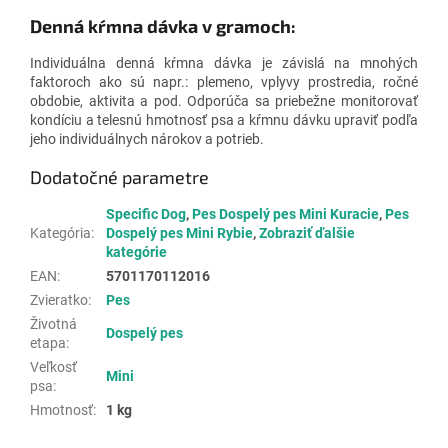
Denná kŕmna dávka v gramoch:
Individuálna denná kŕmna dávka je závislá na mnohých
faktoroch ako sú napr.: plemeno, vplyvy prostredia, ročné
obdobie, aktivita a pod. Odporúča sa priebežne monitorovať
kondíciu a telesnú hmotnosť psa a kŕmnu dávku upraviť podľa
jeho individuálnych nárokov a potrieb.
Dodatočné parametre
Specific Dog
,
Pes Dospelý pes Mini Kuracie
,
Pes
Kategória
:
Dospelý pes Mini Rybie
,
Zobraziť ďalšie
kategórie
EAN
:
5701170112016
Zvieratko
:
Pes
Životná
Dospelý pes
etapa
:
Veľkosť
Mini
psa
:
Hmotnosť
:
1 kg