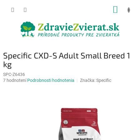
Prejsť
NÁKUP
na
obsah
KOŠÍK
Specific CXD-S Adult Small Breed 1
kg
SPC-Z6436
Priemerné
7 hodnotení
Podrobnosti hodnotenia
Značka:
Specific
hodnotenie
produktu
je
4,6
z
5
hviezdičiek.