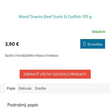
Woolf Snacks Beef Sushi & Codfish 100 g
Skladom
Priemerné
hodnotenie
produktu
3,90 €
Do košíka
je
5,0
Sushi z hovädzieho mäsa s treskou
z
5
hviezdičiek.
ZOBRAZIŤ VŠETKY SÚVISIACE PRODUKTY
Popis
Diskusia
Značka
Podrobný popis