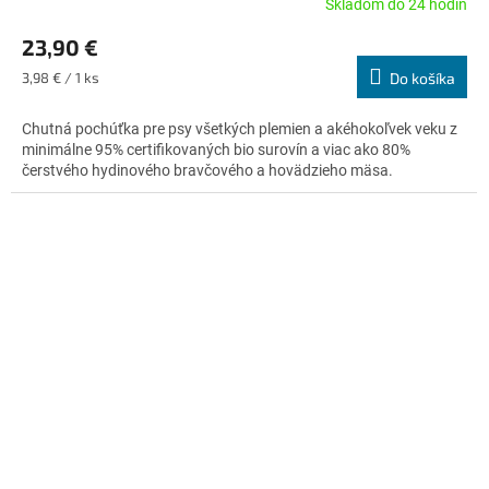
Skladom do 24 hodín
Priemerné
hodnotenie
23,90 €
produktu
je
Jednotková
3,98 € / 1 ks
Do košíka
5,0
cena:
z
Chutná pochúťka pre psy všetkých plemien a akéhokoľvek veku z
5
minimálne 95% certifikovaných bio surovín a viac ako 80%
hviezdičiek.
čerstvého hydinového bravčového a hovädzieho mäsa.