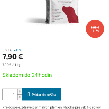
8,93 €
–11 %
8,93 €
–11 %
7,90 €
Jednotková
7,90 € / 1 kg
cena:
Skladom do 24 hodín
Pridať do košíka
Pre dospelé, zdravé psy malých plemien, vhodné pre vek 1-8 rokov.