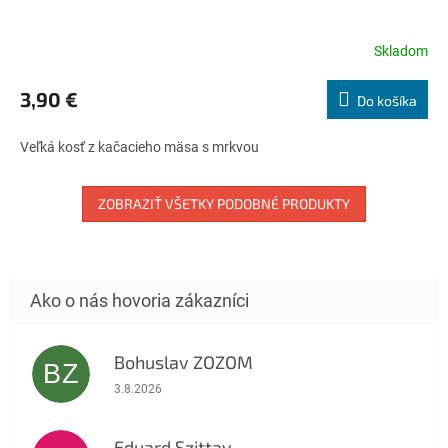
Skladom
Priemerné
hodnotenie
produktu
3,90 €
Do košíka
je
5,0
Veľká kosť z kačacieho mäsa s mrkvou
z
5
hviezdičiek.
ZOBRAZIŤ VŠETKY PODOBNÉ PRODUKTY
Bohuslav ZOZOM
BZ
Hodnotenie obchodu je 5 z 5 hviezdičiek.
3.8.2026
Eduard Szittay