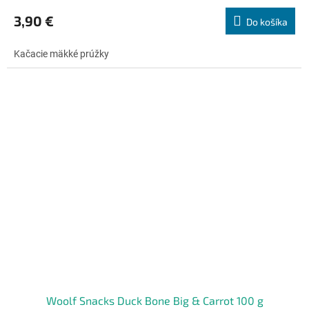
hodnotenie
produktu
3,90 €
Do košíka
je
5,0
Kačacie mäkké prúžky
z
5
hviezdičiek.
Woolf Snacks Duck Bone Big & Carrot 100 g