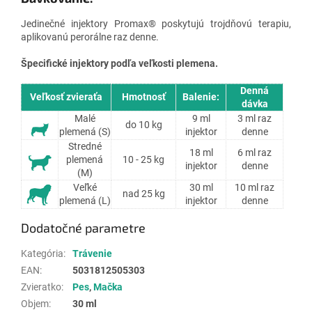
Jedinečné injektory Promax® poskytujú trojdňovú terapiu,
aplikovanú perorálne raz denne.
Špecifické injektory podľa veľkosti plemena.
Denná
Veľkosť zvieraťa
Hmotnosť
Balenie:
dávka
Malé
9 ml
3 ml raz
do 10 kg
plemená (S)
injektor
denne
Stredné
18 ml
6 ml raz
plemená
10 - 25 kg
injektor
denne
(M)
Veľké
30 ml
10 ml raz
nad 25 kg
plemená (L)
injektor
denne
Dodatočné parametre
Kategória
:
Trávenie
EAN
:
5031812505303
Zvieratko
:
Pes
,
Mačka
Objem
:
30 ml