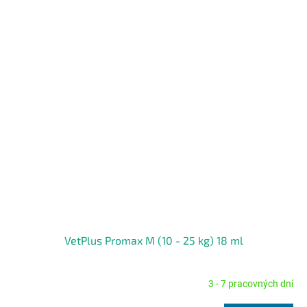
VetPlus Promax M (10 - 25 kg) 18 ml
3 - 7 pracovných dní
Priemerné
hodnotenie