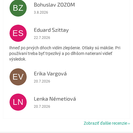
Bohuslav ZOZOM
BZ
Hodnotenie obchodu je 5 z 5 hviezdičiek.
3.8.2026
Eduard Szittay
ES
Hodnotenie obchodu je 5 z 5 hviezdičiek.
22.7.2026
Ihneď po prvých dňoch vidím zlepšenie. Otlaky sú mäkšie. Pri
používaní treba byť trpezlivý a po dlhšom natieraní vidieť
výsledok.
Erika Vargová
EV
Hodnotenie obchodu je 5 z 5 hviezdičiek.
20.7.2026
Lenka Németiová
LN
Hodnotenie obchodu je 5 z 5 hviezdičiek.
20.7.2026
Zobraziť ďalšie recenzie