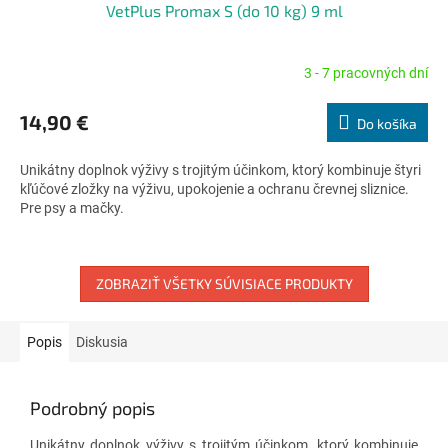
VetPlus Promax S (do 10 kg) 9 ml
3 - 7 pracovných dní
Priemerné
hodnotenie
produktu
14,90 €
Do košíka
je
4,5
Unikátny doplnok výživy s trojitým účinkom, ktorý kombinuje štyri
z
kľúčové zložky na výživu, upokojenie a ochranu črevnej sliznice.
5
Pre psy a mačky.
hviezdičiek.
ZOBRAZIŤ VŠETKY SÚVISIACE PRODUKTY
Popis
Diskusia
Podrobný popis
Unikátny doplnok výživy s trojitým účinkom, ktorý kombinuje