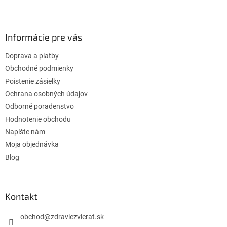
Z
á
p
ä
Informácie pre vás
t
Doprava a platby
i
e
Obchodné podmienky
Poistenie zásielky
Ochrana osobných údajov
Odborné poradenstvo
Hodnotenie obchodu
Napíšte nám
Moja objednávka
Blog
Kontakt
obchod
@
zdraviezvierat.sk