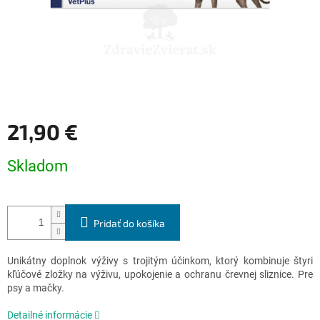
21,90 €
Jednotková
Skladom
cena:
Pridať do košíka
Unikátny doplnok výživy s trojitým účinkom, ktorý kombinuje štyri
kľúčové zložky na výživu, upokojenie a ochranu črevnej sliznice. Pre
psy a mačky.
Detailné informácie