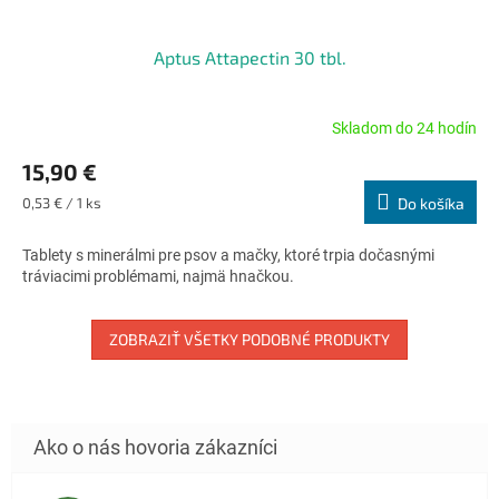
Aptus Attapectin 30 tbl.
Skladom do 24 hodín
Priemerné
hodnotenie
15,90 €
produktu
je
Jednotková
0,53 € / 1 ks
Do košíka
4,8
cena:
z
Tablety s minerálmi pre psov a mačky, ktoré trpia dočasnými
5
tráviacimi problémami, najmä hnačkou.
hviezdičiek.
ZOBRAZIŤ VŠETKY PODOBNÉ PRODUKTY