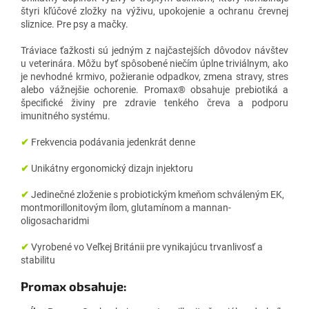
štyri kľúčové zložky na výživu, upokojenie a ochranu črevnej
sliznice. Pre psy a mačky.
Tráviace ťažkosti sú jedným z najčastejších dôvodov návštev
u veterinára. Môžu byť spôsobené niečím úplne triviálnym, ako
je nevhodné krmivo, požieranie odpadkov, zmena stravy, stres
alebo vážnejšie ochorenie. Promax® obsahuje prebiotiká a
špecifické živiny pre zdravie tenkého čreva a podporu
imunitného systému.
✔
Frekvencia podávania jedenkrát denne
✔
Unikátny ergonomický dizajn injektoru
✔
Jedinečné zloženie s probiotickým kmeňom schváleným EK,
montmorillonitovým ílom, glutamínom a mannan-
oligosacharidmi
✔
Vyrobené vo Veľkej Británii pre vynikajúcu trvanlivosť a
stabilitu
Promax obsahuje: