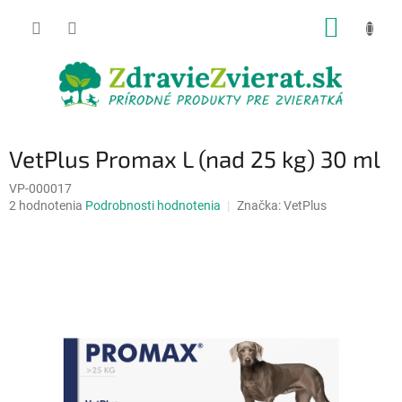
Prejsť
NÁKUP
na
obsah
KOŠÍK
VetPlus Promax L (nad 25 kg) 30 ml
VP-000017
Priemerné
2 hodnotenia
Podrobnosti hodnotenia
Značka:
VetPlus
hodnotenie
produktu
je
4,5
z
5
hviezdičiek.