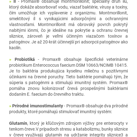
»
Íl
- Promax® obsahuje montmorillonit; špeciálny druh ílu,
ktorý dokáže absorbovať vodu, viazať baktérie, vírusy a toxíny,
čím umožňuje ich vyplavenie z organizmu. Montmorillonit,
smektitový íl s vynikajúcimi adsorpčnými a ochrannými
vlastnosťami. Montmorillonit má obrovský povrch pokrytý
nabitými iónmi, čo je ideálne na pokrytie a ochranu črevnej
sliznice, zároveň je veľmi účinným viazačom toxínov a
patogénov. Je až 20-krát účinnejší pri adsorpcii patogénov ako
kaolín.
»
Probiotiká
- Promax
® obsahuje špecifické veterinárne
probiotikum Enterococcus faecium DSM 10663/NCIMB 10415.
Je to baktéria produkujúca kyselinu mliečnu s pozitívnymi
účinkami na črevné poruchy. Tieto baktérie pomáhajú tým, že
súperia s patogénmi a stimulujú imunitný systém.
Promax
®
pomáha znovu kolonizovať črevá prospešnými baktériami
dodaním E. faecium do črevného traktu.
»
Prírodné imunostimulanty
- Promax® obsahuje dva prírodné
produkty, ktoré pomáhajú stimulovať imunitný systém:
Glutamín
, ktorý je kľúčovým zdrojom výživy pre enterocyty v
tenkom čreve.V prípadoch stresu a katabolizmu, bunky sliznice
v čreve využívajú glutamín na udržanie integrity sliznice3 a