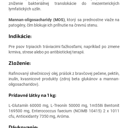
zníženie bakteriálnej translokácie do mezenterických
lymfatických uzlín.
Mannan-oligosacharidy (MOS)
, ktorý sa prednostne viaže na
patogény, čím blokuje ich priľnutie na črevnú stenu.
Indikácie:
Pre psov trpiacich tráviacimi ťažkosťami, napríklad po zmene
krmiva, strese alebo po antibiotickej terapii.
Zloženie:
Rafinovaný slnečnicový olej, prášok z bravčovej pečene, pektín,
inulín, kvasnicové produkty (zdroj beta glukánov a mannan-
oligosacharidov).
Prídavné látky na 1 kg:
L-Glutamín 60000 mg, L-Treonín 50000 mg, 1m558i Bentonit
169500 mg, Enterococcus faecium (NCIMB 10415) 2 x 1011
cfu, Antioxidanty 7350 mg, Aróma.
Dávkovanie: