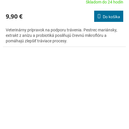
Skladom do 24 hodín
Priemerné
hodnotenie
produktu
9,90 €
Do košíka
je
4,2
Veterinárny prípravok na podporu trávenia. Pestrec mariánsky,
z
extrakt z anízu a probiotiká posilňujú črevnú mikroflóru a
5
pomáhajú zlepšiť tráviace procesy.
hviezdičiek.