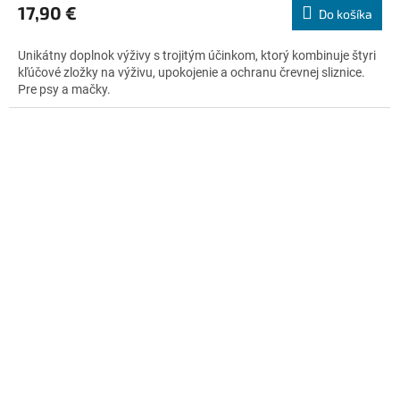
produktu
17,90 €
Do košíka
je
5,0
Unikátny doplnok výživy s trojitým účinkom, ktorý kombinuje štyri
z
kľúčové zložky na výživu, upokojenie a ochranu črevnej sliznice.
5
Pre psy a mačky.
hviezdičiek.