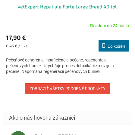
VetExpert Hepatiale Forte Large Breed 40 tbl.
Skladom do 24 hodín
Priemerné
hodnotenie
17,90 €
produktu
je
Jednotková
0,45 € / 1 ks
Do košíka
5,0
cena:
z
Pečeňové ochorenia, insuficiencia pečene, regenerácia
5
pečeňových buniek. Urýchľuje proces detoxikácie mozgu a
hviezdičiek.
pečene. Napomáha regenerácii pečeňových buniek.
ZOBRAZIŤ VŠETKY PODOBNÉ PRODUKTY