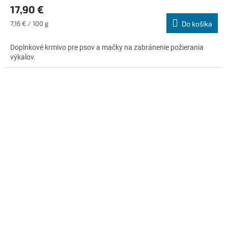
17,90 €
produktu
je
Jednotková
7,16 € / 100 g
Do košíka
4,2
cena:
z
Doplnkové krmivo pre psov a mačky na zabránenie požierania
5
výkalov.
hviezdičiek.