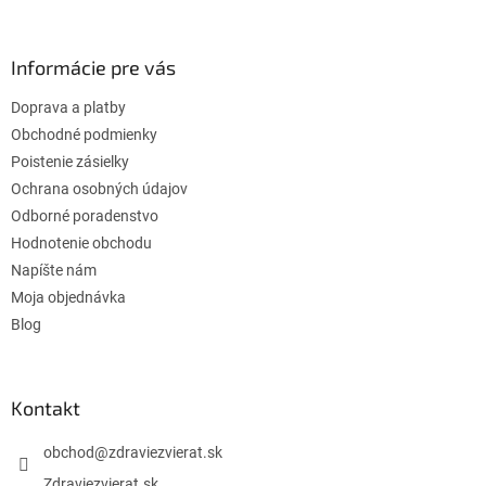
á
p
ä
Informácie pre vás
t
Doprava a platby
i
e
Obchodné podmienky
Poistenie zásielky
Ochrana osobných údajov
Odborné poradenstvo
Hodnotenie obchodu
Napíšte nám
Moja objednávka
Blog
Kontakt
obchod
@
zdraviezvierat.sk
Zdraviezvierat.sk