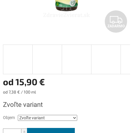
Z
ZADARMO
A
D
A
R
M
od
15,90 €
O
Jednotková
od 7,38 € / 100 ml
cena:
Zvoľte variant
Objem