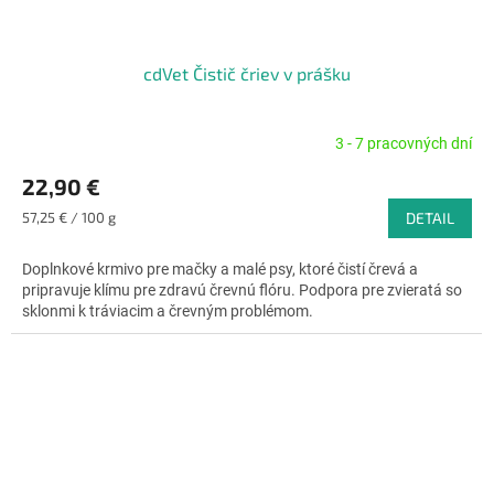
cdVet Čistič čriev v prášku
3 - 7 pracovných dní
Priemerné
hodnotenie
22,90 €
produktu
je
Jednotková
57,25 € / 100 g
DETAIL
4,8
cena:
z
Doplnkové krmivo pre mačky a malé psy, ktoré čistí črevá a
5
pripravuje klímu pre zdravú črevnú flóru. Podpora pre zvieratá so
hviezdičiek.
sklonmi k tráviacim a črevným problémom.