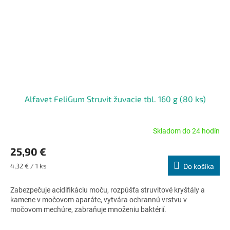
Alfavet FeliGum Struvit žuvacie tbl. 160 g (80 ks)
Skladom do 24 hodín
25,90 €
Jednotková
4,32 € / 1 ks
Do košíka
cena:
Zabezpečuje acidifikáciu moču, rozpúšťa struvitové kryštály a
kamene v močovom aparáte, vytvára ochrannú vrstvu v
močovom mechúre, zabraňuje množeniu baktérií.