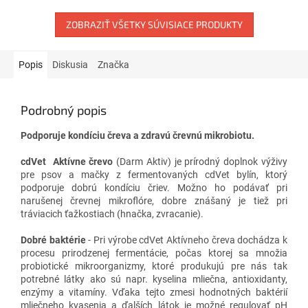
ZOBRAZIŤ VŠETKY SÚVISIACE PRODUKTY
Popis
Diskusia
Značka
Podrobný popis
Podporuje kondíciu čreva a zdravú črevnú mikrobiotu.
cd
Vet
Aktívne črevo
(Darm Aktiv) je prírodný doplnok výživy
pre psov a mačky z fermentovaných cdVet bylín, ktorý
podporuje dobrú kondíciu čriev. Možno ho podávať pri
narušenej črevnej mikroflóre, dobre znášaný je tiež pri
tráviacich ťažkostiach (hnačka, zvracanie).
Dobré baktérie
- Pri výrobe cdVet Aktívneho čreva dochádza k
procesu prirodzenej fermentácie, počas ktorej sa množia
probiotické mikroorganizmy, ktoré produkujú pre nás tak
potrebné látky ako sú napr. kyselina mliečna, antioxidanty,
enzýmy a vitamíny. Vďaka tejto zmesi hodnotných baktérií
mliečneho kvasenia a ďalších látok je možné regulovať pH