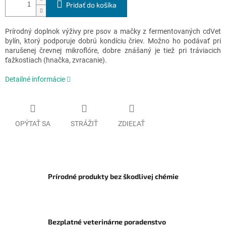
Pridať do košíka
Prírodný doplnok výživy pre psov a mačky z fermentovaných cdVet
bylín, ktorý podporuje dobrú kondíciu čriev. Možno ho podávať pri
narušenej črevnej mikroflóre, dobre znášaný je tiež pri tráviacich
ťažkostiach (hnačka, zvracanie).
Detailné informácie
OPÝTAŤ SA
STRÁŽIŤ
ZDIEĽAŤ
Prírodné produkty bez škodlivej chémie
Bezplatné veterinárne poradenstvo