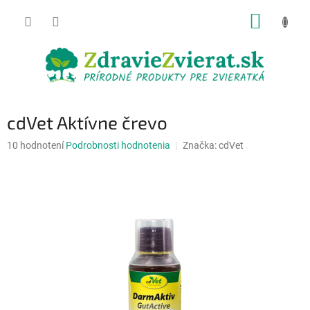
Prejsť
NÁKUP
na
obsah
KOŠÍK
cdVet Aktívne črevo
Priemerné
10 hodnotení
Podrobnosti hodnotenia
Značka:
cdVet
hodnotenie
produktu
je
5,0
z
5
hviezdičiek.