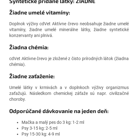
Syntetické pridané látky: ŽIADNE
Žiadne umelé vitamíny:
Doplnok výživy cdVet Aktívne črevo neobsahuje žiadne umelé
vitamíny, žiadne umelé minerálne látky, žiadne syntetické
konzervanty ani plnivá.
Žiadna chémia:
cdVet Aktívne črevo je zložené z čisto prírodných látok (žiadna
chémia).
Žiadne zaťaženie:
Umelé látky v krmivách a v doplnkoch výživy organizmus
zaťažujú. Následkom chemickej záťaže sú napr. civilizačné
choroby.
Odporúčané dávkovanie na jeden deň:
Mačka a malý pes do 3 kg: 1-2 ml
Psy 3-15 kg: 2-5 ml
Psy 15-30 kg: 4-9 ml