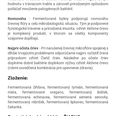
hodnotu v tráviacom trakte a zároveň prirodzeným spôsobom
potláčať množenie patogénnych baktérií.
Rovnováha
- Fermentované byliny podporujú rovnováhu
črevnej flóry a celú mikrobiologickú situáciu. Tým je podporené
fyziologické trávenie a prirodzená imunita. cdVet Aktívne črevo
je komplexný produkt, v ktorom sa všetky komponenty
vzájomne dopĺňajú.
Najprv očista čriev
- Pri narušenej črevnej mikroflóre spojenej s
dlhšie trvajúcimi problémami odporúčame najprv vyčistiť črevá
prípravkom cdVet Čistič čriev. Následne po očiste čriev
doplníme dobré baktérie doplnkom výživy cdVet Aktívne črevo
(rokmi osvedčená kombinácia pre upevnenie zdravia).
Zloženie:
Fermentovaná žihľava, fermentovaný tymián, fermentovaná
mäta, fermentované oregano, fermentovaný ibištek,
fermentovaná echinacea, fermentované semená senovky,
fermentovaný rebríček, fermentovaný lipkavec, fermentovaná
čakanka.