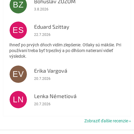
Bohuslav ZOZOM
BZ
Hodnotenie obchodu je 5 z 5 hviezdičiek.
3.8.2026
Eduard Szittay
ES
Hodnotenie obchodu je 5 z 5 hviezdičiek.
22.7.2026
Ihneď po prvých dňoch vidím zlepšenie. Otlaky sú mäkšie. Pri
používaní treba byť trpezlivý a po dlhšom natieraní vidieť
výsledok.
Erika Vargová
EV
Hodnotenie obchodu je 5 z 5 hviezdičiek.
20.7.2026
Lenka Németiová
LN
Hodnotenie obchodu je 5 z 5 hviezdičiek.
20.7.2026
Zobraziť ďalšie recenzie
Z