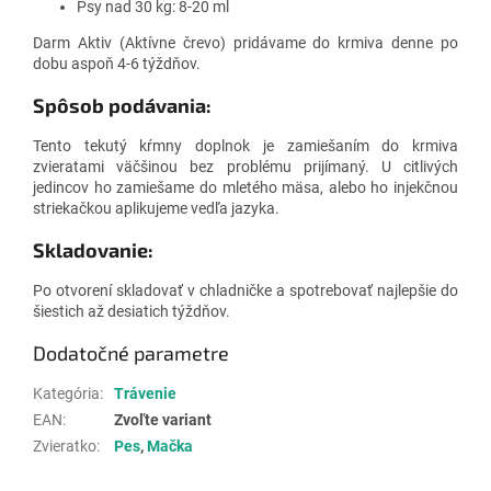
Psy nad 30 kg: 8-20 ml
Darm Aktiv (Aktívne črevo) pridávame do krmiva denne po
dobu aspoň 4-6 týždňov.
Spôsob podávania:
Tento tekutý kŕmny doplnok je zamiešaním do krmiva
zvieratami väčšinou bez problému prijímaný. U citlivých
jedincov ho zamiešame do mletého mäsa, alebo ho injekčnou
striekačkou aplikujeme vedľa jazyka.
Skladovanie:
Po otvorení skladovať v chladničke a spotrebovať najlepšie do
šiestich až desiatich týždňov.
Dodatočné parametre
Kategória
:
Trávenie
EAN
:
Zvoľte variant
Zvieratko
:
Pes
,
Mačka