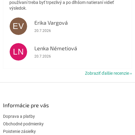
používaní treba byť trpezlivý a po dlhšom natieraní vidieť
výsledok.
Erika Vargová
EV
Hodnotenie obchodu je 5 z 5 hviezdičiek.
20.7.2026
Lenka Németiová
LN
Hodnotenie obchodu je 5 z 5 hviezdičiek.
20.7.2026
Zobraziť ďalšie recenzie
Z
á
p
ä
Informácie pre vás
t
Doprava a platby
i
e
Obchodné podmienky
Poistenie zásielky