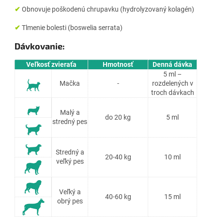
✔
Obnovuje poškodenú chrupavku (hydrolyzovaný kolagén)
✔
Tlmenie bolesti (boswelia serrata)
Dávkovanie:
Veľkosť zvieraťa
Hmotnosť
Denná dávka
5 ml –
Mačka
-
rozdelených v
troch dávkach
Malý a
do 20 kg
5 ml
stredný pes
Stredný a
20-40 kg
10 ml
veľký pes
Veľký a
40-60 kg
15 ml
obrý pes