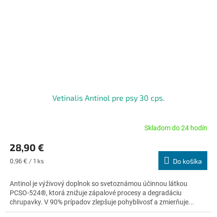
Vetinalis Antinol pre psy 30 cps.
Skladom do 24 hodín
Priemerné
hodnotenie
28,90 €
produktu
je
Jednotková
0,96 € / 1 ks
Do košíka
5,0
cena:
z
Antinol je výživový doplnok so svetoznámou účinnou látkou
5
PCSO-524®, ktorá znižuje zápalové procesy a degradáciu
hviezdičiek.
chrupavky. V 90% prípadov zlepšuje pohyblivosť a zmierňuje...