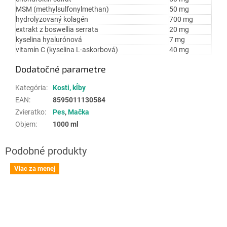
MSM (methylsulfonylmethan)
50 mg
hydrolyzovaný kolagén
700 mg
extrakt z boswellia serrata
20 mg
kyselina hyalurónová
7 mg
vitamín C (kyselina L-askorbová)
40 mg
Dodatočné parametre
Kategória
:
Kosti, kĺby
EAN
:
8595011130584
Zvieratko
:
Pes
,
Mačka
Objem
:
1000 ml
Viac za menej