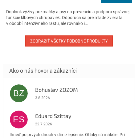
je
5,0
Doplnok výživy pre mačky a psy na prevenciu a podporu správnej
z
funkcie kĺbových chrupaviek. Odporúča sa pre mladé zvieratá
5
v období intenzívneho rastu, ale rovnako i...
hviezdičiek.
ZOBRAZIŤ VŠETKY PODOBNÉ PRODUKTY
Bohuslav ZOZOM
BZ
Hodnotenie obchodu je 5 z 5 hviezdičiek.
3.8.2026
Eduard Szittay
ES
Hodnotenie obchodu je 5 z 5 hviezdičiek.
22.7.2026
Ihneď po prvých dňoch vidím zlepšenie. Otlaky sú mäkšie. Pri