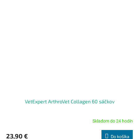
VetExpert ArthroVet Collagen 60 sáčkov
Skladom do 24 hodín
Priemerné
hodnotenie
produktu
23,90 €
Do košíka