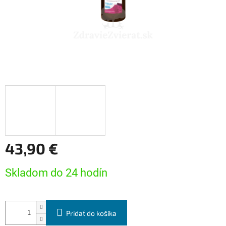
43,90 €
Jednotková
Skladom do 24 hodín
cena:
Pridať do košíka