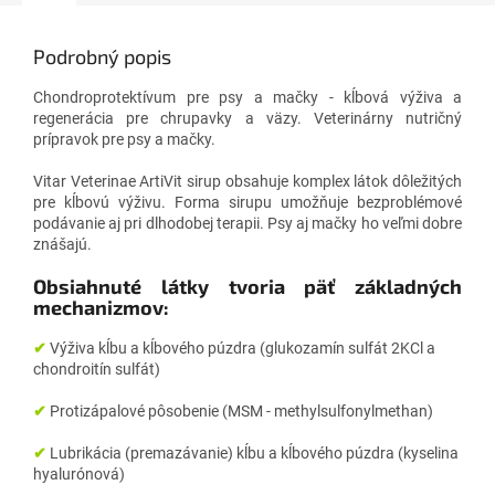
Podrobný popis
Chondroprotektívum pre psy a mačky - kĺbová výživa a
regenerácia pre chrupavky a väzy.
Veterinárny nutričný
prípravok pre psy a mačky.
Vitar Veterinae ArtiVit sirup obsahuje komplex látok dôležitých
pre kĺbovú výživu. Forma sirupu umožňuje bezproblémové
podávanie aj pri dlhodobej terapii. Psy aj mačky ho veľmi dobre
znášajú.
Obsiahnuté látky tvoria päť základných
mechanizmov:
✔
Výživa kĺbu a kĺbového púzdra (glukozamín sulfát 2KCl a
chondroitín sulfát)
✔
Protizápalové pôsobenie (MSM - methylsulfonylmethan)
✔
Lubrikácia (premazávanie) kĺbu a kĺbového púzdra (kyselina
hyalurónová)