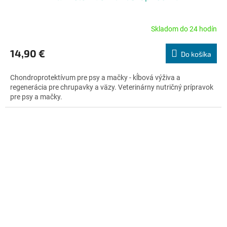
Skladom do 24 hodín
Priemerné
hodnotenie
produktu
14,90 €
Do košíka
je
4,8
Chondroprotektívum pre psy a mačky - kĺbová výživa a
z
regenerácia pre chrupavky a väzy. Veterinárny nutričný prípravok
5
pre psy a mačky.
hviezdičiek.