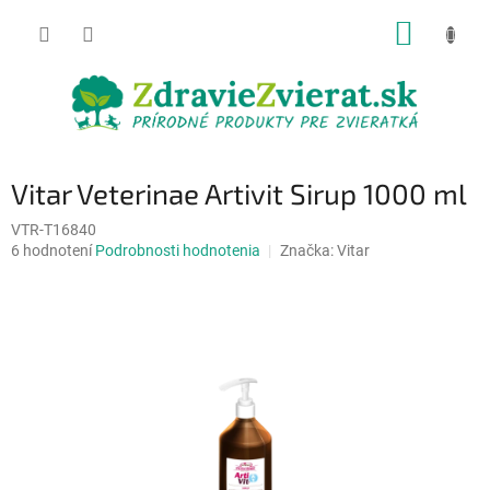
Prejsť
NÁKUP
na
obsah
KOŠÍK
Vitar Veterinae Artivit Sirup 1000 ml
VTR-T16840
Priemerné
6 hodnotení
Podrobnosti hodnotenia
Značka:
Vitar
hodnotenie
produktu
je
5,0
z
5
hviezdičiek.