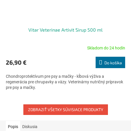
Vitar Veterinae Artivit Sirup 500 ml
Skladom do 24 hodín
Priemerné
hodnotenie
produktu
26,90 €
Do košíka
je
4,6
Chondroprotektívum pre psy a mačky - kĺbová výživa a
z
regenerácia pre chrupavky a väzy. Veterinárny nutričný prípravok
5
pre psy a mačky.
hviezdičiek.
ZOBRAZIŤ VŠETKY SÚVISIACE PRODUKTY
Popis
Diskusia