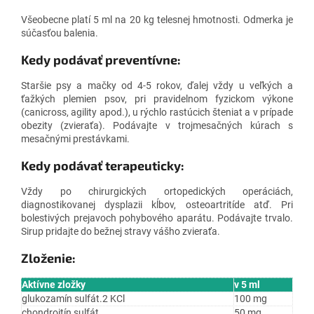
Všeobecne platí 5 ml na 20 kg telesnej hmotnosti.
Odmerka je
súčasťou balenia.
Kedy podávať preventívne:
Staršie psy a mačky od 4-5 rokov, ďalej vždy u veľkých a
ťažkých plemien psov, pri pravidelnom fyzickom výkone
(canicross, agility apod.), u rýchlo rastúcich šteniat a v prípade
obezity (zvieraťa). Podávajte v trojmesačných kúrach s
mesačnými prestávkami.
Kedy podávať terapeuticky:
Vždy po chirurgických ortopedických operáciách,
diagnostikovanej dysplazii kĺbov, osteoartritíde atď. Pri
bolestivých prejavoch pohybového aparátu. Podávajte trvalo.
Sirup pridajte do bežnej stravy vášho zvieraťa.
Zloženie:
Aktívne zložky
v 5 ml
glukozamín sulfát.2 KCl
100 mg
chondroitín sulfát
50 mg