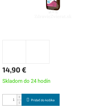
14,90 €
Jednotková
Skladom do 24 hodín
cena:
Pridať do košíka