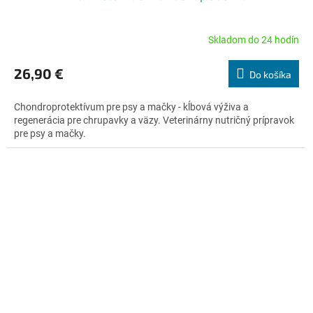
Skladom do 24 hodín
Priemerné
hodnotenie
produktu
26,90 €
Do košíka
je
4,6
Chondroprotektívum pre psy a mačky - kĺbová výživa a
z
regenerácia pre chrupavky a väzy. Veterinárny nutričný prípravok
5
pre psy a mačky.
hviezdičiek.