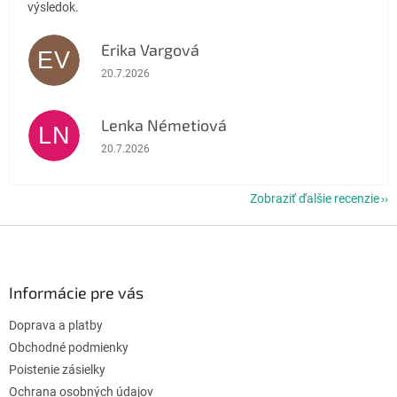
výsledok.
Erika Vargová
EV
Hodnotenie obchodu je 5 z 5 hviezdičiek.
20.7.2026
Lenka Németiová
LN
Hodnotenie obchodu je 5 z 5 hviezdičiek.
20.7.2026
Zobraziť ďalšie recenzie
Z
á
p
ä
Informácie pre vás
t
Doprava a platby
i
e
Obchodné podmienky
Poistenie zásielky
Ochrana osobných údajov