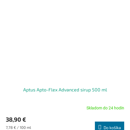
Aptus Apto-Flex Advanced sirup 500 ml
Skladom do 24 hodín
Priemerné
hodnotenie
38,90 €
produktu
je
Jednotková
7,78 € / 100 ml
Do košíka