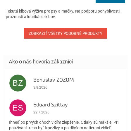
4,3
cena:
z
Tekutá kĺbová výživa pre psy a mačky. Na podporu pohyblivosti,
5
pružnosti a lubrikácie kĺbov.
hviezdičiek.
ZOBRAZIŤ VŠETKY PODOBNÉ PRODUKTY
Bohuslav ZOZOM
BZ
Hodnotenie obchodu je 5 z 5 hviezdičiek.
3.8.2026
Eduard Szittay
ES
Hodnotenie obchodu je 5 z 5 hviezdičiek.
22.7.2026
Ihneď po prvých dňoch vidím zlepšenie. Otlaky sú mäkšie. Pri
používaní treba byť trpezlivý a po dlhšom natieraní vidieť