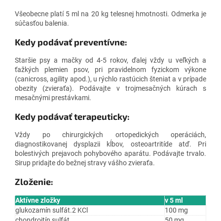
Všeobecne platí 5 ml na 20 kg telesnej hmotnosti.
Odmerka je
súčasťou balenia.
Kedy podávať preventívne:
Staršie psy a mačky od 4-5 rokov, ďalej vždy u veľkých a
ťažkých plemien psov, pri pravidelnom fyzickom výkone
(canicross, agility apod.), u rýchlo rastúcich šteniat a v prípade
obezity (zvieraťa). Podávajte v trojmesačných kúrach s
mesačnými prestávkami.
Kedy podávať terapeuticky:
Vždy po chirurgických ortopedických operáciách,
diagnostikovanej dysplazii kĺbov, osteoartritíde atď. Pri
bolestivých prejavoch pohybového aparátu. Podávajte trvalo.
Sirup pridajte do bežnej stravy vášho zvieraťa.
Zloženie:
Aktívne zložky
v 5 ml
glukozamín sulfát.2 KCl
100 mg
chondroitín sulfát
50 mg