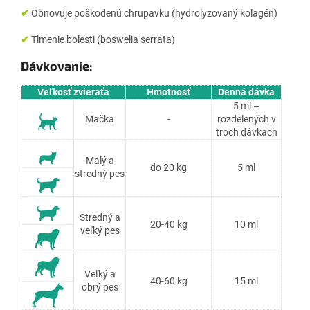
✔
Obnovuje poškodenú chrupavku (hydrolyzovaný kolagén)
✔
Tlmenie bolesti (boswelia serrata)
Dávkovanie:
Veľkosť zvieraťa
Hmotnosť
Denná dávka
5 ml –
Mačka
-
rozdelených v
troch dávkach
Malý a
do 20 kg
5 ml
stredný pes
Stredný a
20-40 kg
10 ml
veľký pes
Veľký a
40-60 kg
15 ml
obrý pes