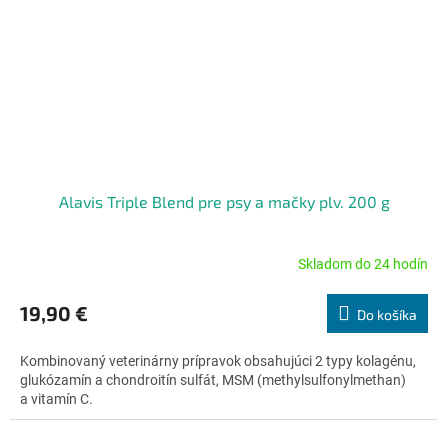
Alavis Triple Blend pre psy a mačky plv. 200 g
Skladom do 24 hodín
Priemerné
hodnotenie
produktu
19,90 €
Do košíka
je
5,0
Kombinovaný veterinárny prípravok obsahujúci 2 typy kolagénu,
z
glukózamín a chondroitín sulfát, MSM (methylsulfonylmethan)
5
a vitamín C.
hviezdičiek.