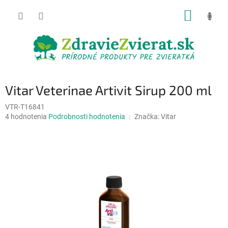
Prejsť
NÁKUP
na
obsah
KOŠÍK
Vitar Veterinae Artivit Sirup 200 ml
VTR-T16841
Priemerné
4 hodnotenia
Podrobnosti hodnotenia
Značka:
Vitar
hodnotenie
produktu
je
4,8
z
5
hviezdičiek.