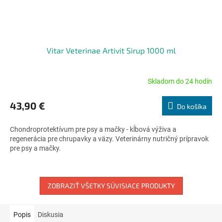
Vitar Veterinae Artivit Sirup 1000 ml
Skladom do 24 hodín
Priemerné
hodnotenie
produktu
43,90 €
Do košíka
je
5,0
Chondroprotektívum pre psy a mačky - kĺbová výživa a
z
regenerácia pre chrupavky a väzy. Veterinárny nutričný prípravok
5
pre psy a mačky.
hviezdičiek.
ZOBRAZIŤ VŠETKY SÚVISIACE PRODUKTY
Popis
Diskusia