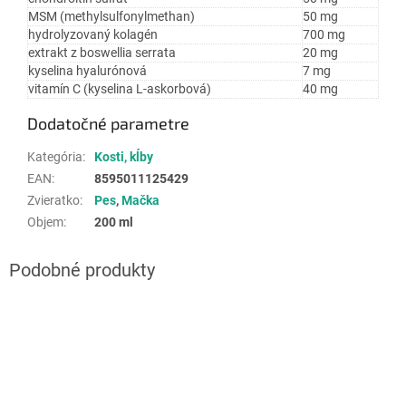
MSM (methylsulfonylmethan)
50 mg
hydrolyzovaný kolagén
700 mg
extrakt z boswellia serrata
20 mg
kyselina hyalurónová
7 mg
vitamín C (kyselina L-askorbová)
40 mg
Dodatočné parametre
Kategória
:
Kosti, kĺby
EAN
:
8595011125429
Zvieratko
:
Pes
,
Mačka
Objem
:
200 ml