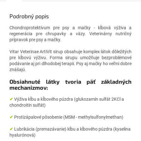
Podrobný popis
Chondroprotektívum pre psy a mačky - kĺbová výživa a
regenerácia pre chrupavky a väzy.
Veterinárny nutričný
prípravok pre psy a mačky.
Vitar Veterinae ArtiVit sirup obsahuje komplex látok dôležitých
pre kĺbovú výživu. Forma sirupu umožňuje bezproblémové
podávanie aj pri dlhodobej terapii. Psy aj mačky ho veľmi dobre
znášajú.
Obsiahnuté látky tvoria päť základných
mechanizmov:
✔
Výživa kĺbu a kĺbového púzdra (glukozamín sulfát 2KCl a
chondroitín sulfát)
✔
Protizápalové pôsobenie (MSM - methylsulfonylmethan)
✔
Lubrikácia (premazávanie) kĺbu a kĺbového púzdra (kyselina
hyalurónová)